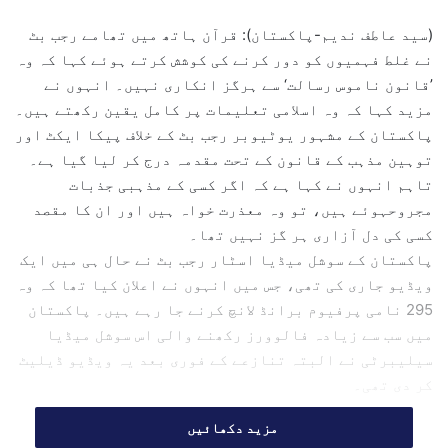
d
(سید عاطف ندیم-پاکستان): قرآن ہاتھ میں تھامے رجب بٹ
a
نے غلط فہمیوں کو دور کرنے کی کوشش کرتے ہوئے کہا کہ وہ
n
’قانون ناموس رسالت‘ سے ہرگز انکاری نہیں۔ انہوں نے
e
مزید کہا کہ وہ اسلامی تعلیمات پر کامل یقین رکھتے ہیں۔
m
پاکستان کے مشہور یوٹیوبر رجب بٹ کے خلاف پیکا ایکٹ اور
a
توہین مذہب کے قانون کے تحت مقدمہ درج کر لیا گیا ہے۔
i
l
تاہم انہوں نے کہا ہے کہ اگر کسی کے مذہبی جذبات
مجروحہوئے ہیں، تو وہ معذرت خواہ ہیں اور ان کا مقصد
کسی کی دل آزاری ہر گز نہیں تھا۔
پاکستان کے سوشل میڈیا اسٹار رجب بٹ نے حال ہی میں ایک
ویڈیو جاری کی تھی، جس میں انہوں نے اعلان کیا تھا کہ وہ
295 نامی پرفیوم برانڈ لانچ کرنے جا رہے ہیں۔ پاکستان
میں سب سے زیادہ فالوورز رکھنے والی اس سوشل میڈیا
سیلیبرٹی نے البتہ تنازعے کے فوری بعد یہ ویڈیو ڈیلیٹ
کر دی تھی۔
رجب بٹ کی طرف سے یہ ویڈیو جاری کیے جانے کے بعد شدت
مزید دکھائیں
پسند مذہبی جماعت تحریک لبیک پاکستان نے الزام عائد