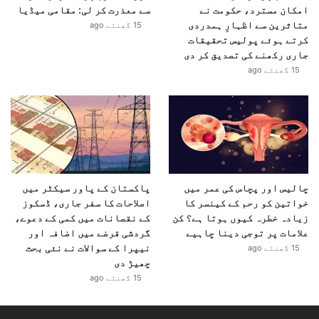
امکان مسترد، حکومت نے
سے معذرت کر لی: مقامی میڈیا
متاثرین سے اظہارِ ہمدردی
15 گھنٹے ago
کرتے ہوئے پولیس تحقیقات
جاری رکھنے کی تصدیق کر دی
15 گھنٹے ago
چالیس اور پچاس کی عمر میں
پاکستان کے پاور سیکٹر میں
خواتین کو رحم کے کینسر کا
اصلاحات کا سفر جاری، ڈسکوز
زیادہ خطرہ کیوں ہوتا ہے؟ کن
کے نقصانات میں کمی کے دعوے،
علامات پر توجی دینا چاہیے
گردشی قرضے میں اضافہ اور
نیپرا کے سوالات نے نئی بحث
15 گھنٹے ago
چھیڑ دی
15 گھنٹے ago