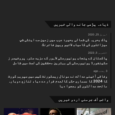
ذیادہ پڑھی جانے والی خبریں
اپریل 25, 2020
پاک بحریہ کی شمالی بحیرۂ عرب میں زمین سے اینٹی شپ
میزائلوں کی کامیاب لائیو ویپن فائرنگ
اکتوبر 5, 2023
پاکستان کے پنجاب یونیورسٹی لاہور کے مزید سترہ پروفیسر ز
سٹینفورڈ یونیورسٹی کی بہترین محققین کی لسٹ میں شامل
3 ہفتے ago
وفاقی آئینی عدالت نے مونال ریسٹورنٹ کیس میں سپریم کورٹ
کا 2024 کا مسماری حکم کالعدم قرار دے دیا، تنازع دوبارہ
ماتحت عدالتوں کو بھجوا دیا
وائس آف جرمنی اردو خبریں