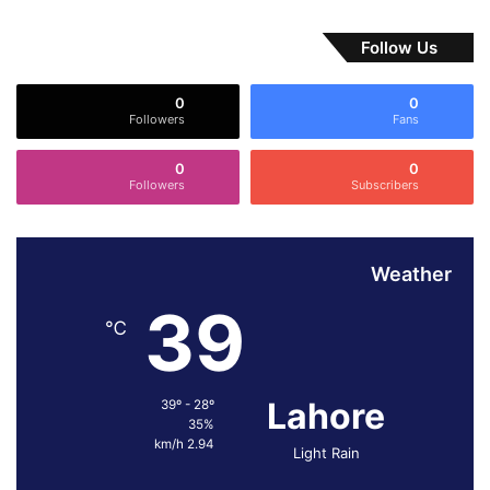
ل
ا
Follow Us
ک
0
0
Followers
Fans
0
0
Followers
Subscribers
Weather
39
℃
Lahore
39º - 28º
35%
2.94 km/h
Light Rain