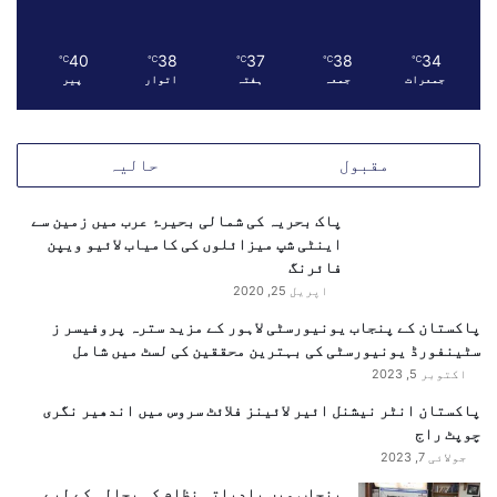
40
38
37
38
34
℃
℃
℃
℃
℃
جمعرات
جمعہ
ہفتہ
اتوار
پیر
مقبول
حالیہ
پاک بحریہ کی شمالی بحیرۂ عرب میں زمین سے
اینٹی شپ میزائلوں کی کامیاب لائیو ویپن
فائرنگ
اپریل 25, 2020
پاکستان کے پنجاب یونیورسٹی لاہور کے مزید سترہ پروفیسر ز
سٹینفورڈ یونیورسٹی کی بہترین محققین کی لسٹ میں شامل
اکتوبر 5, 2023
پاکستان انٹر نیشنل ائیر لائینز فلائٹ سروس میں اندھیر نگری
چوپٹ راج
جولائی 7, 2023
پنجاب میں بلدیاتی نظام کی بحالی کے لیے