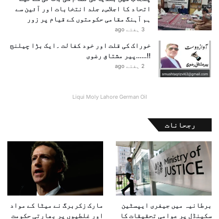
اتحاد کا اجلاس، جلد انتخابات اور آئین سے
ہم آہنگ مقامی حکومتوں کے قیام پر زور
3 ہفتے ago
خوراک کی قلت اور خود کفالت ۔ایک بڑا چیلنج
!!……پیر مشتاق رضوی
2 ہفتے ago
Liqui Moly Lahore German Oil
رجحانات
برطانیہ میں جیفری ایپسٹین
مارک زکربرگ نے میٹا کے مواد
سکینڈل پر عوامی تحقیقات کا
اور غلطیوں پر بھارتی حکومت