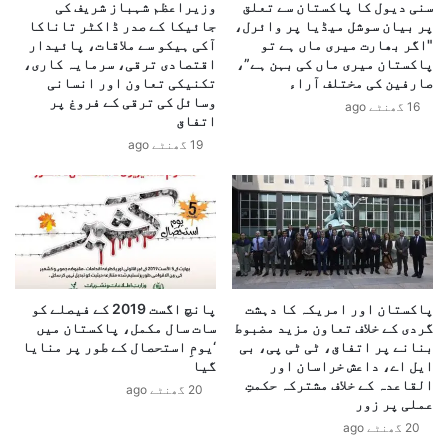
ہ
سنی دیول کا پاکستان سے تعلق
وزیراعظم شہباز شریف کی
ل
پر بیان سوشل میڈیا پر وائرل،
جائیکا کے صدر ڈاکٹر تاناکا
چ
ے
"اگر بھارت میری ماں ہے تو
آکی ہیکو سے ملاقات، پائیدار
ا
ج
پاکستان میری ماں کی بہن ہے”،
اقتصادی ترقی، سرمایہ کاری،
ر
ا
صارفین کی مختلف آراء
تکنیکی تعاون اور انسانی
س
ر
وسائل کی ترقی کے فروغ پر
16 گھنٹے ago
ہ
ی
اتفاق
و
،
19 گھنٹے ago
ل
م
ت
ز
ک
ی
ا
د
ر
2
گ
3
ر
ف
ف
ل
پاکستان اور امریکہ کا دہشت
پانچ اگست 2019 کے فیصلے کو
ت
س
گردی کے خلاف تعاون مزید مضبوط
سات سال مکمل، پاکستان میں
ا
ط
بنانے پر اتفاق، ٹی ٹی پی، بی
‘یومِ استحصال کے طور پر منایا
ر
ایل اے، داعش خراسان اور
گیا
ی
القاعدہ کے خلاف مشترکہ حکمتِ
ن
20 گھنٹے ago
عملی پر زور
ی
20 گھنٹے ago
ہ