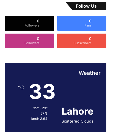
Follow Us
0
0
Followers
Fans
0
0
Followers
Subscribers
Weather
33
℃
Lahore
35º - 29º
57%
3.64 km/h
Scattered Clouds