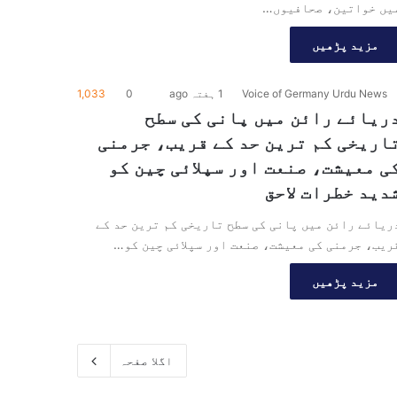
یں خواتین، صحافیوں…
مزید پڑھیں
Voice of Germany Urdu News
1 ہفتہ ago
0
1,033
ریائے رائن میں پانی کی سطح
اریخی کم ترین حد کے قریب، جرمنی
ی معیشت، صنعت اور سپلائی چین کو
دید خطرات لاحق
ریائے رائن میں پانی کی سطح تاریخی کم ترین حد کے
ریب، جرمنی کی معیشت، صنعت اور سپلائی چین کو…
مزید پڑھیں
اگلا صفحہ