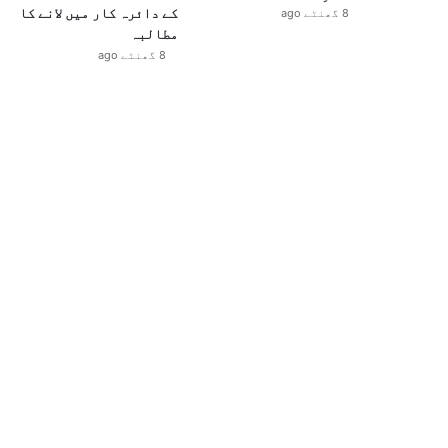
کے دائرہ کار میں لانے کا
8 گھنٹے ago
مطالبہ
8 گھنٹے ago