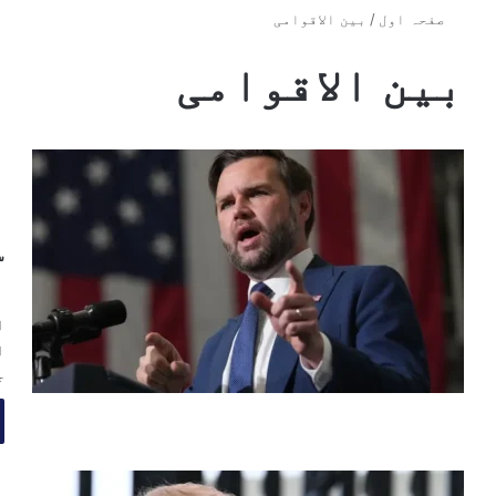
صفحہ اول
/
بین الاقوامی
بین الاقوامی
ا
ب
س
ن
ا
ا
ج