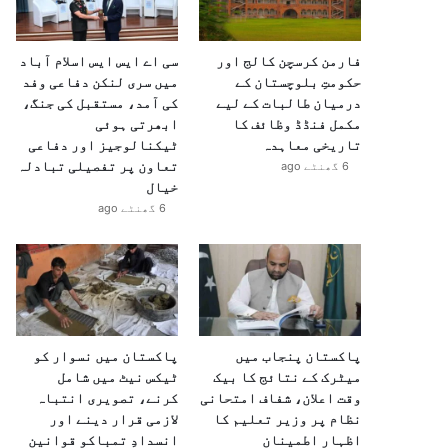
فارمن کرسچن کالج اور
سی اے ایس ایس اسلام آباد
حکومتِ بلوچستان کے
میں سری لنکن دفاعی وفد
درمیان طالبات کے لیے
کی آمد، مستقبل کی جنگ،
مکمل فنڈڈ وظائف کا
ابھرتی ہوئی
تاریخی معاہدہ
ٹیکنالوجیز اور دفاعی
تعاون پر تفصیلی تبادلہ
6 گھنٹے ago
خیال
6 گھنٹے ago
پاکستان پنجاب میں
پاکستان میں نسوار کو
میٹرک کے نتائج کا بیک
ٹیکس نیٹ میں شامل
وقت اعلان، شفاف امتحانی
کرنے، تصویری انتباہ
نظام پر وزیر تعلیم کا
لازمی قرار دینے اور
اظہارِ اطمینان
انسدادِ تمباکو قوانین