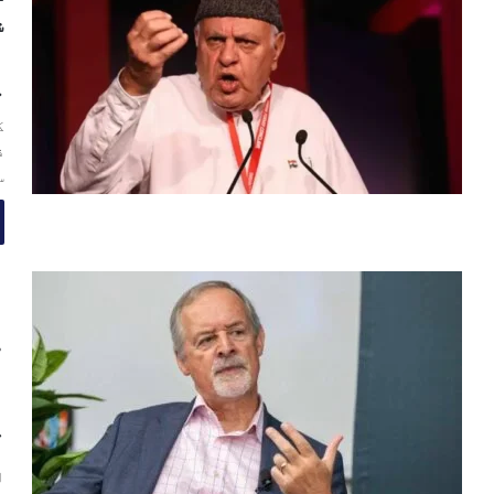
ش
ن
پ
ک
ف
س
ا
م
ا
ا
ت
ا