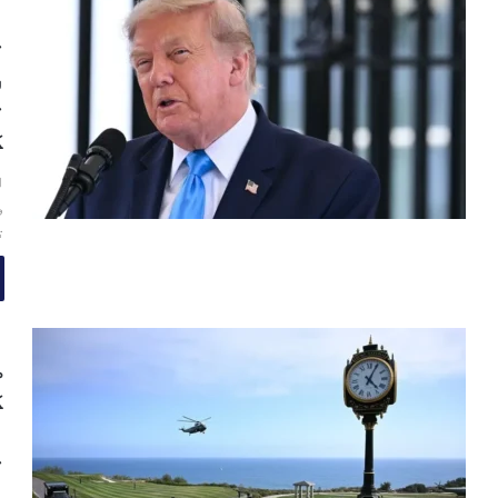
ا
ت
ر
ت
ک
ا
و
ت
ص
ک
ب
ت