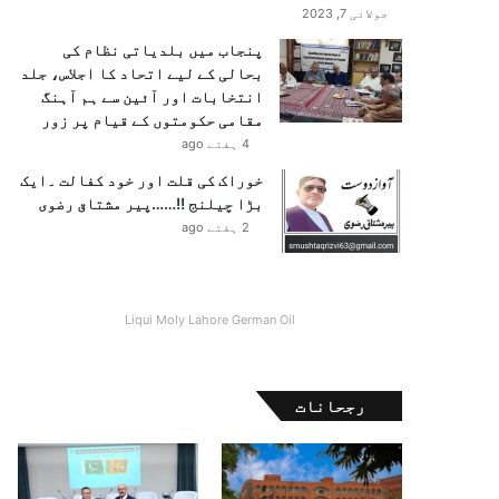
جولائی 7, 2023
پنجاب میں بلدیاتی نظام کی
بحالی کے لیے اتحاد کا اجلاس، جلد
انتخابات اور آئین سے ہم آہنگ
مقامی حکومتوں کے قیام پر زور
4 ہفتے ago
خوراک کی قلت اور خود کفالت ۔ایک
بڑا چیلنج !!……پیر مشتاق رضوی
2 ہفتے ago
Liqui Moly Lahore German Oil
رجحانات