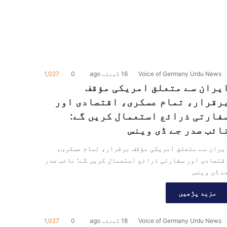
Voice of Germany Urdu News
16 گھنٹے ago
0
1,027
یران سے متعلق امریکی مؤقف
رقرار، تمام عسکری، اقتصادی اور
فارتی ذرائع استعمال کریں گے:
ائب صدر جے ڈی وینس
یران سے متعلق امریکی مؤقف برقرار، تمام عسکری،
قتصادی اور سفارتی ذرائع استعمال کریں گے: نائب صدر
ے ڈی وینس
مزید پڑھیں
Voice of Germany Urdu News
18 گھنٹے ago
0
1,027