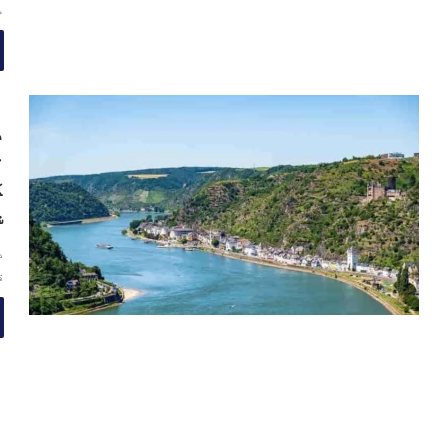
م
د
ت
ک
ش
د
ق