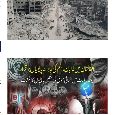
د
ک
ا
غ
ا
ا
ا
ا
ک
م
ا
ا
س