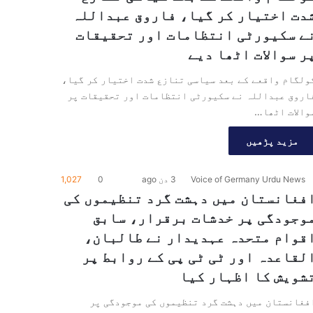
دت اختیار کر گیا، فاروق عبداللہ
ے سکیورٹی انتظامات اور تحقیقات
ر سوالات اٹھا دیے
ولگام واقعے کے بعد سیاسی تنازع شدت اختیار کر گیا،
اروق عبداللہ نے سکیورٹی انتظامات اور تحقیقات پر
والات اٹھا…
مزید پڑھیں
Voice of Germany Urdu News
3 دن ago
0
1,027
فغانستان میں دہشت گرد تنظیموں کی
وجودگی پر خدشات برقرار، سابق
قوام متحدہ عہدیدار نے طالبان،
لقاعدہ اور ٹی ٹی پی کے روابط پر
شویش کا اظہار کیا
فغانستان میں دہشت گرد تنظیموں کی موجودگی پر