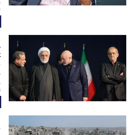
خ
ا
ج
ک
م
پ
ج
گ
غ