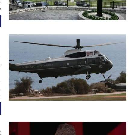
ص
ش
ا
ہ
و
ن
ا
م
ا
ک