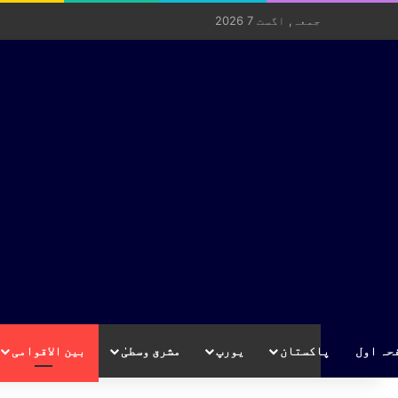
جمعہ, اگست 7 2026
حہ اول
پاکستان
یورپ
مشرق وسطیٰ
بین الاقوامی