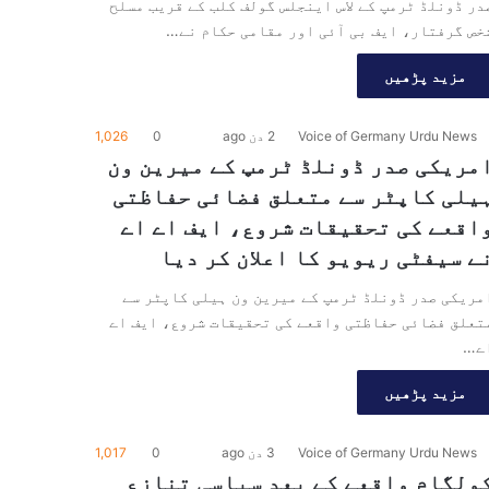
در ڈونلڈ ٹرمپ کے لاس اینجلس گولف کلب کے قریب مسلح
خص گرفتار، ایف بی آئی اور مقامی حکام نے…
مزید پڑھیں
Voice of Germany Urdu News
2 دن ago
0
1,026
مریکی صدر ڈونلڈ ٹرمپ کے میرین ون
یلی کاپٹر سے متعلق فضائی حفاظتی
اقعے کی تحقیقات شروع، ایف اے اے
ے سیفٹی ریویو کا اعلان کر دیا
مریکی صدر ڈونلڈ ٹرمپ کے میرین ون ہیلی کاپٹر سے
تعلق فضائی حفاظتی واقعے کی تحقیقات شروع، ایف اے
ے…
مزید پڑھیں
Voice of Germany Urdu News
3 دن ago
0
1,017
ولگام واقعے کے بعد سیاسی تنازع