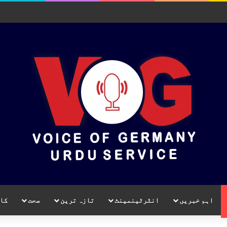
اہم خبریں
انٹرٹینمینٹ
تازہ ترین
صحت
کا