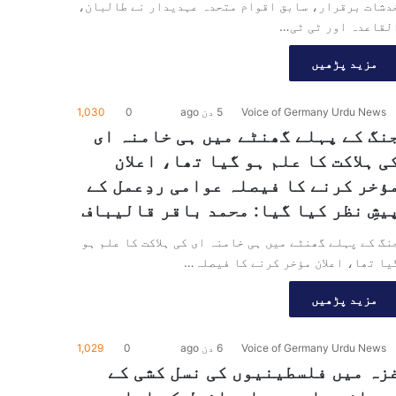
دشات برقرار، سابق اقوام متحدہ عہدیدار نے طالبان،
لقاعدہ اور ٹی ٹی…
مزید پڑھیں
Voice of Germany Urdu News
5 دن ago
0
1,030
نگ کے پہلے گھنٹے میں ہی خامنہ ای
ی ہلاکت کا علم ہو گیا تھا، اعلان
ؤخر کرنے کا فیصلہ عوامی ردِعمل کے
یشِ نظر کیا گیا: محمد باقر قالیباف
نگ کے پہلے گھنٹے میں ہی خامنہ ای کی ہلاکت کا علم ہو
یا تھا، اعلان مؤخر کرنے کا فیصلہ…
مزید پڑھیں
Voice of Germany Urdu News
6 دن ago
0
1,029
زہ میں فلسطینیوں کی نسل کشی کے