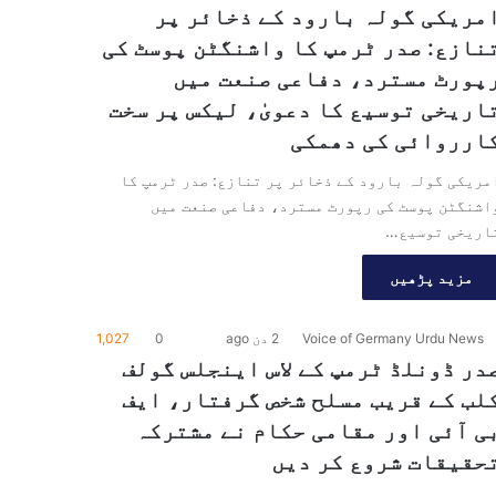
مریکی گولہ بارود کے ذخائر پر
نازع: صدر ٹرمپ کا واشنگٹن پوسٹ کی
پورٹ مسترد، دفاعی صنعت میں
اریخی توسیع کا دعویٰ، لیکس پر سخت
ارروائی کی دھمکی
مریکی گولہ بارود کے ذخائر پر تنازع: صدر ٹرمپ کا
اشنگٹن پوسٹ کی رپورٹ مسترد، دفاعی صنعت میں
اریخی توسیع…
مزید پڑھیں
Voice of Germany Urdu News
2 دن ago
0
1,027
در ڈونلڈ ٹرمپ کے لاس اینجلس گولف
لب کے قریب مسلح شخص گرفتار، ایف
ی آئی اور مقامی حکام نے مشترکہ
حقیقات شروع کر دیں