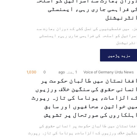
وران بھارت سے اسرائیل کو اسلحہ
ی فراہمی جاری رہی، ایمنسٹی
نٹرنیشنل
زہ میں فلسطینیوں کی نسل کشی کے دوران بھارت سے
سرائیل کو اسلحہ کی فراہمی جاری رہی، ایمنسٹی
نٹرنیشنل
مزید پڑھیں
Voice of Germany Urdu News
1 ہفتہ ago
0
1,030
فغانستان میں طالبان حکومت پر
نسانی حقوق کی سنگین خلاف ورزیوں
ے الزامات، یوناما کی تازہ رپورٹ
یں خواتین، صحافیوں اور سابق
ہلکاروں کی صورتحال پر تشویش
فغانستان میں طالبان حکومت پر انسانی حقوق کی
نگین خلاف ورزیوں کے الزامات، یوناما کی تازہ رپورٹ