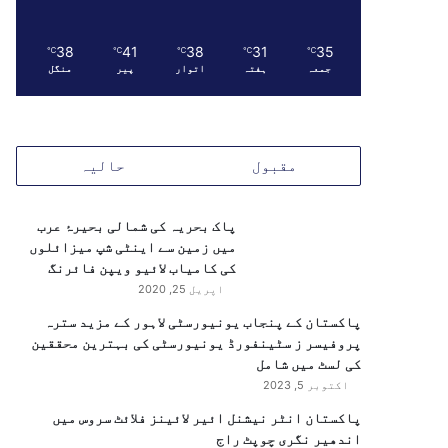
38
41
38
31
35
℃
℃
℃
℃
℃
جمعہ
ہفتہ
اتوار
پیر
منگل
مقبول
حالیہ
پاک بحریہ کی شمالی بحیرۂ عرب
میں زمین سے اینٹی شپ میزائلوں
کی کامیاب لائیو ویپن فائرنگ
اپریل 25, 2020
پاکستان کے پنجاب یونیورسٹی لاہور کے مزید سترہ
پروفیسر ز سٹینفورڈ یونیورسٹی کی بہترین محققین
کی لسٹ میں شامل
اکتوبر 5, 2023
پاکستان انٹر نیشنل ائیر لائینز فلائٹ سروس میں
اندھیر نگری چوپٹ راج