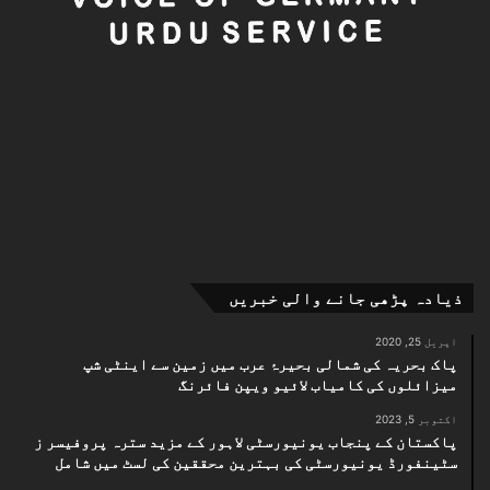
ذیادہ پڑھی جانے والی خبریں
اپریل 25, 2020
پاک بحریہ کی شمالی بحیرۂ عرب میں زمین سے اینٹی شپ
میزائلوں کی کامیاب لائیو ویپن فائرنگ
اکتوبر 5, 2023
پاکستان کے پنجاب یونیورسٹی لاہور کے مزید سترہ پروفیسر ز
سٹینفورڈ یونیورسٹی کی بہترین محققین کی لسٹ میں شامل