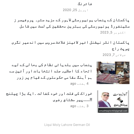
فائرنگ
اپریل 25, 2020
پاکستان کے پنجاب یونیورسٹی لاہور کے مزید سترہ پروفیسر ز
سٹینفورڈ یونیورسٹی کی بہترین محققین کی لسٹ میں شامل
اکتوبر 5, 2023
پاکستان انٹر نیشنل ائیر لائینز فلائٹ سروس میں اندھیر نگری
چوپٹ راج
جولائی 7, 2023
پنجاب میں بلدیاتی نظام کی بحالی کے لیے
اتحاد کا اجلاس، جلد انتخابات اور آئین سے
ہم آہنگ مقامی حکومتوں کے قیام پر زور
4 ہفتے ago
خوراک کی قلت اور خود کفالت ۔ایک بڑا چیلنج
!!……پیر مشتاق رضوی
3 ہفتے ago
Liqui Moly Lahore German Oil