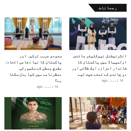
رجحانات
انٹرنیشنل نیوکلیئر سائنس
سعودی عرب، ترکیہ اور
اولمپیاڈ میں پاکستان کا
پاکستان کا نیا دفاعی اتحاد:
شاندار اعزاز، ایک طلائی اور
مشرقِ وسطیٰ کے سکیورٹی
دو چاندی کے تمغے جیت لیے
منظرنامے میں کیا بدل سکتا
ہے؟
14 گھنٹے ago
14 گھنٹے ago