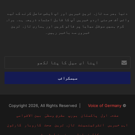
دنیا بھر سے تازہ ترین خبریں اور اپ ڈیٹس حاصل کرنے کے لیے
وائس آف جرمنی اردو خبریں آپ کا قابل اعتماد ذریعہ ہے۔ براہ
کرم ہمیں سوشل میڈیا پر فالو کریں اور ہماری تازہ ترین
خبروں سے باخبر رہیں۔
RSS
TikTok
Instagram
YouTube
LinkedIn
Facebook
X
اپنا
ای
میل
کا
پتا
لکھو
Voice of Germany
© Copyright 2026, All Rights Reserved |
صفحہ اول
پاکستان
یورپ
مشرق وسطیٰ
بین الاقوامی
اہم خبریں
انٹرٹینمینٹ
تازہ ترین
صحت
کاروبار
کارٹون
کالمز
اداریہ
نیوز لیٹر
ٹیم