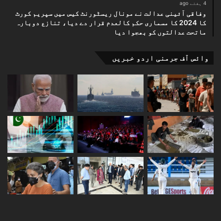
4 ہفتے ago
وفاقی آئینی عدالت نے مونال ریسٹورنٹ کیس میں سپریم کورٹ
کا 2024 کا مسماری حکم کالعدم قرار دے دیا، تنازع دوبارہ
ماتحت عدالتوں کو بھجوا دیا
وائس آف جرمنی اردو خبریں