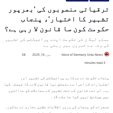
ترقیاتی منصوبوں کی ’بھرپور
تشہیر کا اختیار‘، پنجاب
حکومت کون سا قانون لا رہی ہے؟
مسلم لیگ ن کی حکومت اپنے پراجیکٹس کی تشہیر
کی وجہ سے خبروں میں رہتی ہے
Voice of Germany Urdu News
S
جون 14, 2025
38
e
3 minutes read
n
d
پنجاب حکومت نے سرکاری پراجیکٹس کی تشہیر اور
a
اشتہارات کے اجرا سے متعلق نیا قانون لانے کا فیصلہ کیا
n
ہے۔ اس نئے قانون کے تحت تشہیر کے معاملات کو عدالتوں
e
میں چیلنج نہیں کیا جا سکے گا۔
m
a
جمعرات کو پنجاب کی وزیر اطلاعات عظمیٰ بخاری نے مذکورہ
i