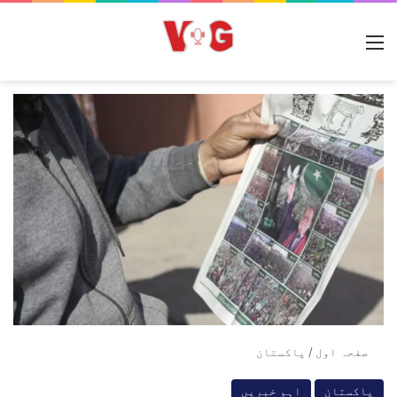
مینو
صفحہ اول
/
پاکستان
پاکستان
اہم خبریں