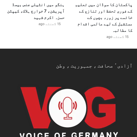
پاکستان کا سوڈان میں تعلیم
ہنگو میں انٹیلی جنس بیسڈ
کے فوری تحفظ اور تنازع کے
آپریشن، 7 خوارج ہلاک، کیپٹن
خاتمے پر زور، بچوں کے
حمزہ اکرم شہید
مستقبل کے لیے عالمی اقدام
15 گھنٹے ago
کا مطالبہ
15 گھنٹے ago
آزادیٴ صحافت ، جمہوریت ، وطن