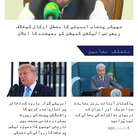
م
ن
ک
ج
ا
ا
آ
ب
سپیکر پنجاب اسمبلی کا معطل ارکان کیخلاف
غ
ا
ریفرنس الیکشن کمیشن کو بھیجنے کا اعلان
ا
س
ز
م
متعلقہ مضامین
—
ب
ن
ل
و
ی
ج
ک
و
ا
ا
م
ن
ع
و
ط
ں
پاکستان آبنائے ہرمز معاہدے
امریکی گولہ بارود کے ذخائر
ل
سے امریکہ اور ایران کے
پر تنازع: صدر ٹرمپ کا
ک
ا
درمیان مذاکرات کی بحالی کے
واشنگٹن پوسٹ کی رپورٹ
ے
ر
لیے پُرامید
مسترد، دفاعی صنعت میں
م
ک
تاریخی توسیع کا دعویٰ، لیکس
4 گھنٹے ago
س
ا
پر سخت کارروائی کی دھمکی
ت
ن