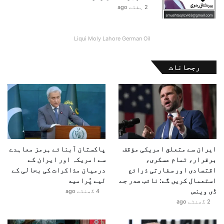
2 ہفتے ago
Liqui Moly Lahore German Oil
رجحانات
ایران سے متعلق امریکی مؤقف
پاکستان آبنائے ہرمز معاہدے
برقرار، تمام عسکری،
سے امریکہ اور ایران کے
اقتصادی اور سفارتی ذرائع
درمیان مذاکرات کی بحالی کے
استعمال کریں گے: نائب صدر جے
لیے پُرامید
ڈی وینس
4 گھنٹے ago
2 گھنٹے ago