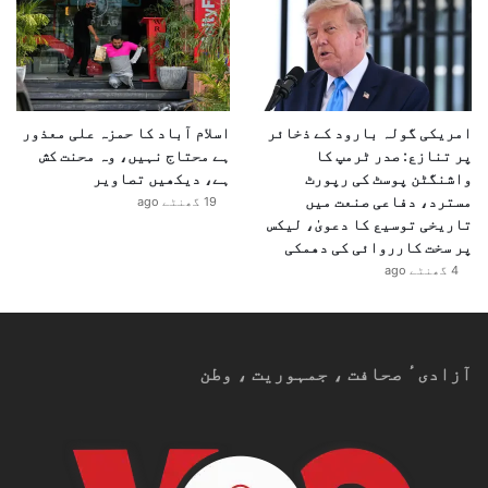
امریکی گولہ بارود کے ذخائر
اسلام آباد کا حمزہ علی معذور
پر تنازع: صدر ٹرمپ کا
ہے محتاج نہیں، وہ محنت کش
واشنگٹن پوسٹ کی رپورٹ
ہے، دیکھیں تصاویر
مسترد، دفاعی صنعت میں
19 گھنٹے ago
تاریخی توسیع کا دعویٰ، لیکس
پر سخت کارروائی کی دھمکی
4 گھنٹے ago
آزادیٴ صحافت ، جمہوریت ، وطن