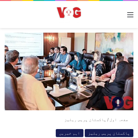
مینو
صفحہ اول
/
پاکستان پریس ریلیز
پاکستان پریس ریلیز
اہم خبریں