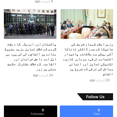
4 گھنٹے ago
ق
ک
ب
ی
ل
خ
س
ل
ن
ا
و
ف
ا
ر
ر
ی
وزیراعظم شہباز شریف کی
پاکستان اور امریکہ کا دہشت
ن
ف
جائیکا کے صدر ڈاکٹر تاناکا
گردی کے خلاف تعاون مزید مضبوط
ے
ر
آکی ہیکو سے ملاقات، پائیدار
بنانے پر اتفاق، ٹی ٹی پی، بی
ک
ن
اقتصادی ترقی، سرمایہ کاری،
ایل اے، داعش خراسان اور
ا
تکنیکی تعاون اور انسانی
القاعدہ کے خلاف مشترکہ حکمتِ
س
وسائل کی ترقی کے فروغ پر
عملی پر زور
ع
ا
اتفاق
ز
ل
24 گھنٹے ago
م
23 گھنٹے ago
ی
ک
ش
Follow Us
ن
ک
م
0
0
ی
Followers
Fans