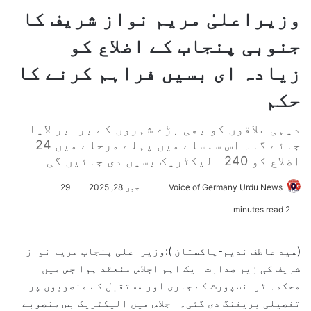
وزیراعلیٰ مریم نواز شریف کا
جنوبی پنجاب کے اضلاع کو
زیادہ ای بسیں فراہم کرنے کا
حکم
دیہی علاقوں کو بھی بڑے شہروں کے برابر لایا
جائے گا۔ اس سلسلے میں پہلے مرحلے میں 24
اضلاع کو 240 الیکٹریک بسیں دی جائیں گی
Voice of Germany Urdu News
S
جون 28, 2025
29
e
2 minutes read
n
d
(سید عاطف ندیم-پاکستان ):وزیراعلیٰ پنجاب مریم نواز
a
شریف کی زیر صدارت ایک اہم اجلاس منعقد ہوا جس میں
n
محکمہ ٹرانسپورٹ کے جاری اور مستقبل کے منصوبوں پر
e
تفصیلی بریفنگ دی گئی۔ اجلاس میں الیکٹریک بس منصوبے
m