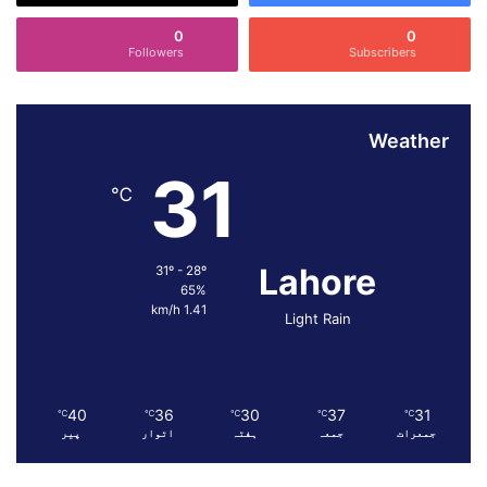
ش
ن
0
0
ک
Followers
Subscribers
و
ب
ھ
Weather
ی
ج
31
ن
℃
ے
ک
ا
Lahore
31º - 28º
ا
65%
ع
1.41 km/h
Light Rain
ل
ا
ن
40
36
30
37
31
℃
℃
℃
℃
℃
جمعرات
جمعہ
ہفتہ
اتوار
پیر