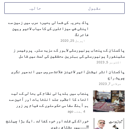
مقبول
حالیہ
پاک بحریہ کی شمالی بحیرۂ عرب میں زمین سے
اینٹی شپ میزائلوں کی کامیاب لائیو ویپن
فائرنگ
اپریل 25, 2020
پاکستان کے پنجاب یونیورسٹی لاہور کے مزید سترہ پروفیسر ز
سٹینفورڈ یونیورسٹی کی بہترین محققین کی لسٹ میں شامل
اکتوبر 5, 2023
پاکستان انٹر نیشنل ائیر لائینز فلائٹ سروس میں اندھیر نگری
چوپٹ راج
جولائی 7, 2023
پنجاب میں بلدیاتی نظام کی بحالی کے لیے
اتحاد کا اجلاس، جلد انتخابات اور آئین سے
ہم آہنگ مقامی حکومتوں کے قیام پر زور
4 ہفتے ago
خوراک کی قلت اور خود کفالت ۔ایک بڑا چیلنج
!!……پیر مشتاق رضوی