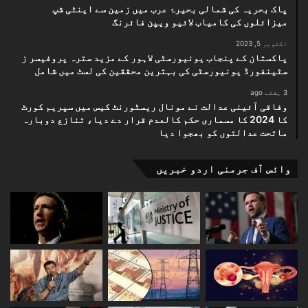
پاک بحریہ کی شمالی بحیرۂ عرب میں زمین سے اینٹی شپ
میزائلوں کی کامیاب لائیو ویپن فائرنگ
اکتوبر 5, 2023
پاکستان کے پنجاب یونیورسٹی لاہور کے مزید سترہ پروفیسر ز
سٹینفورڈ یونیورسٹی کی بہترین محققین کی لسٹ میں شامل
3 ہفتے ago
وفاقی آئینی عدالت نے مونال ریسٹورنٹ کیس میں سپریم کورٹ
کا 2024 کا مسماری حکم کالعدم قرار دے دیا، تنازع دوبارہ
ماتحت عدالتوں کو بھجوا دیا
وائس آف جرمنی اردو خبریں