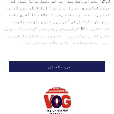
12:30 بجے اس وقت پیش آیا جب مچیل ماتا مندر کے
l
درشن کےلئے جانے والے یاترا ایک لنگر میں کھانا
کھا رہے تھے۔ یہ مقام پدر کے علاقے کا آخری مقام
ہے جہاں تک گاڑیاں آتی ہیں اور یہاں سے عقیدت
مند تقریباً 10 کیلومیٹر پیدل سفر کرتے ہوئے مچیل
مندر تک پہنچتے ہیں۔ ایک زوردار آواز سنائی دی
اور اچانک سیلاب کا پانی علاقہ سے ٹکرایا۔
مزید دکھائیں
لیفٹیننٹ گورنر منوج سنہا نے سول، پولیس، آرمی، این
ڈی آر ایف اور ایس ڈی آر ایف کے عہدیداروں کو ہدایت دی
گئی ہے کہ وہ بچاؤ اور راحت کے کاموں میں تیزی لائے اور
متاثرین کو ہر ممکن مدد فراہم کرنے کو یقینی بنائیں۔