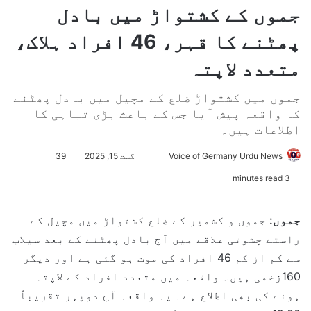
جموں کے کشتواڑ میں بادل
پھٹنے کا قہر، 46 افراد ہلاک،
متعدد لاپتہ
جموں میں کشتواڑ ضلع کے مچیل میں بادل پھٹنے
کا واقعہ پیش آیا جس کے باعث بڑی تباہی کا
اطلاعات ہیں۔
Voice of Germany Urdu News
S
اگست 15, 2025
39
e
3 minutes read
n
d
جموں:
جموں و کشمیر کے ضلع کشتواڑ میں مچیل کے
a
راستے چشوتی علاقے میں آج بادل پھٹنے کے بعد سیلاب
n
e
سے کم از کم 46 افراد کی موت ہو گئی ہے اور دیگر
m
160زخمی ہیں۔ واقعہ میں متعدد افراد کے لاپتہ
a
ہونے کی بھی اطلاع ہے۔ یہ واقعہ آج دوپہر تقریباً
i