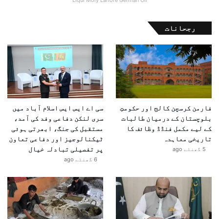
ی
رجحانات
فارمن کرسچن کالج اور حکومتِ
سی اے ایس ایس اسلام آباد میں
بلوچستان کے درمیان طالبات
سری لنکن دفاعی وفد کی آمد،
کے لیے مکمل فنڈڈ وظائف کا
مستقبل کی جنگ، ابھرتی ہوئی
تاریخی معاہدہ
ٹیکنالوجیز اور دفاعی تعاون
پر تفصیلی تبادلہ خیال
5 گھنٹے ago
6 گھنٹے ago