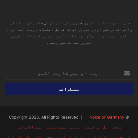
دنیا بھر سے تازہ ترین خبریں اور اپ ڈیٹس حاصل کرنے کے لیے
وائس آف جرمنی اردو خبریں آپ کا قابل اعتماد ذریعہ ہے۔ براہ
کرم ہمیں سوشل میڈیا پر فالو کریں اور ہماری تازہ ترین
خبروں سے باخبر رہیں۔
RSS
TikTok
Instagram
YouTube
LinkedIn
Facebook
X
اپنا
ای
میل
کا
پتا
لکھو
Voice of Germany
© Copyright 2026, All Rights Reserved |
صفحہ اول
پاکستان
یورپ
مشرق وسطیٰ
بین الاقوامی
اہم خبریں
انٹرٹینمینٹ
تازہ ترین
صحت
کاروبار
کارٹون