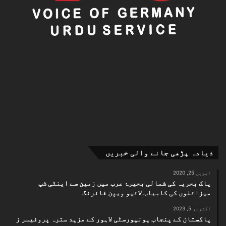
ذیادہ پڑھی جانے والی خبریں
اپریل 25, 2020
پاک بحریہ کی شمالی بحیرۂ عرب میں زمین سے اینٹی شپ
میزائلوں کی کامیاب لائیو ویپن فائرنگ
اکتوبر 5, 2023
پاکستان کے پنجاب یونیورسٹی لاہور کے مزید سترہ پروفیسر ز