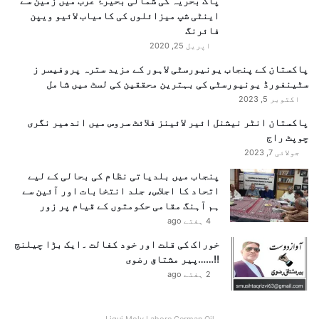
پاک بحریہ کی شمالی بحیرۂ عرب میں زمین سے
ت
ڈ
اینٹی شپ میزائلوں کی کامیاب لائیو ویپن
ک
ز
فائرنگ
پ
ک
اپریل 25, 2020
ہ
ے
پاکستان کے پنجاب یونیورسٹی لاہور کے مزید سترہ پروفیسر ز
ن
خ
سٹینفورڈ یونیورسٹی کی بہترین محققین کی لسٹ میں شامل
چ
ل
اکتوبر 5, 2023
گ
ا
ئ
ف
پاکستان انٹر نیشنل ائیر لائینز فلائٹ سروس میں اندھیر نگری
ی
ش
چوپٹ راج
ک
جولائی 7, 2023
ا
پنجاب میں بلدیاتی نظام کی بحالی کے لیے
ی
اتحاد کا اجلاس، جلد انتخابات اور آئین سے
ت
ہم آہنگ مقامی حکومتوں کے قیام پر زور
د
4 ہفتے ago
ر
ج
خوراک کی قلت اور خود کفالت ۔ایک بڑا چیلنج
ک
!!……پیر مشتاق رضوی
ر
2 ہفتے ago
و
ا
د
Liqui Moly Lahore German Oil