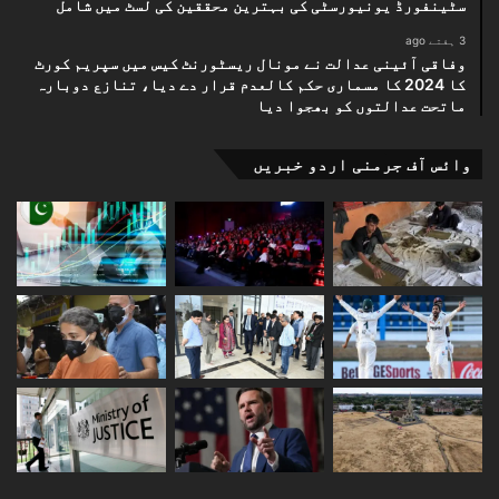
سٹینفورڈ یونیورسٹی کی بہترین محققین کی لسٹ میں شامل
3 ہفتے ago
وفاقی آئینی عدالت نے مونال ریسٹورنٹ کیس میں سپریم کورٹ
کا 2024 کا مسماری حکم کالعدم قرار دے دیا، تنازع دوبارہ
ماتحت عدالتوں کو بھجوا دیا
وائس آف جرمنی اردو خبریں