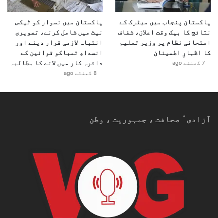
پاکستان پنجاب میں میٹرک کے
پاکستان میں نسوار کو ٹیکس
نتائج کا بیک وقت اعلان، شفاف
نیٹ میں شامل کرنے، تصویری
امتحانی نظام پر وزیر تعلیم
انتباہ لازمی قرار دینے اور
کا اظہارِ اطمینان
انسدادِ تمباکو قوانین کے
دائرہ کار میں لانے کا مطالبہ
7 گھنٹے ago
8 گھنٹے ago
آزادیٴ صحافت ، جمہوریت ، وطن