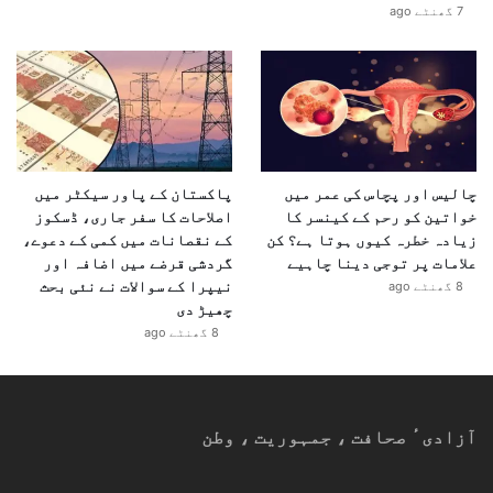
7 گھنٹے ago
وٹنی کارسن اور رابرٹ ارون کی یہ جوڑی DWTS کے شائقین
کے لیے جذبات، مزاح، عزم اور یادوں کا خوبصورت امتزاج
بن چکی ہے۔ اب دیکھنا یہ ہے کہ کیا یہ جوڑی ٹرافی بھی
اپنے نام کر پاتی ہے یا نہیں، مگر ایک بات یقینی ہے —
ان کا سفر شائقین کے دلوں پر گہرا اثر ڈالے گا۔
چالیس اور پچاس کی عمر میں
پاکستان کے پاور سیکٹر میں
خواتین کو رحم کے کینسر کا
اصلاحات کا سفر جاری، ڈسکوز
زیادہ خطرہ کیوں ہوتا ہے؟ کن
کے نقصانات میں کمی کے دعوے،
علامات پر توجی دینا چاہیے
گردشی قرضے میں اضافہ اور
نیپرا کے سوالات نے نئی بحث
8 گھنٹے ago
چھیڑ دی
8 گھنٹے ago
آزادیٴ صحافت ، جمہوریت ، وطن