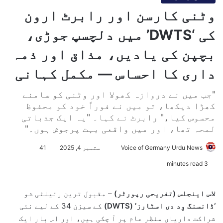
وٹنی کارسن اور رابرٹ ارون
کی ‘DWTS’ میں دلچسپ جوڑی،
بچپن کی یادیں، مذاق اور ذمہ
داری کا احساس — مکمل کہانی
"جب میں نے دروازہ کھولا اور وٹنی کو سامنے
کھڑا دیکھا، تو میں نے فوراً خود کو محفوظ
محسوس کیا،" رابرٹ نے کہا۔ "یہ ایک جذباتی
لمحہ تھا، اور میں واقعی بہت پرجوش ہوں۔"
Voice of Germany Urdu News
S
ستمبر 4, 2025
41
e
3 minutes read
n
d
لاس اینجلس (تفریحی رپورٹر)
– مقبول ترین رئیلٹی شو
a
‘ڈانسنگ وِد دی اسٹارز’ (DWTS)
کے سیزن 34 کے لیے نئی
n
شراکت داریاں منظر عام پر آ چکی ہیں، اور اس بار ایک
e