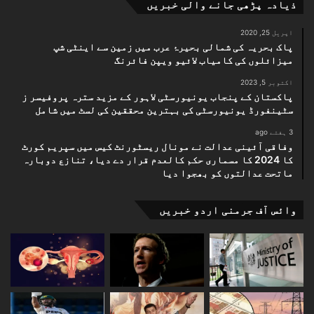
ذیادہ پڑھی جانے والی خبریں
اپریل 25, 2020
پاک بحریہ کی شمالی بحیرۂ عرب میں زمین سے اینٹی شپ
میزائلوں کی کامیاب لائیو ویپن فائرنگ
اکتوبر 5, 2023
پاکستان کے پنجاب یونیورسٹی لاہور کے مزید سترہ پروفیسر ز
سٹینفورڈ یونیورسٹی کی بہترین محققین کی لسٹ میں شامل
3 ہفتے ago
وفاقی آئینی عدالت نے مونال ریسٹورنٹ کیس میں سپریم کورٹ
کا 2024 کا مسماری حکم کالعدم قرار دے دیا، تنازع دوبارہ
ماتحت عدالتوں کو بھجوا دیا
وائس آف جرمنی اردو خبریں