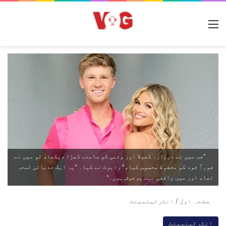
مینو
"جب میں نے دروازہ کھولا اور وٹنی کو سامنے کھڑا دیکھا، تو میں نے
فوراً خود کو محفوظ محسوس کیا،" رابرٹ نے کہا۔ "یہ ایک جذباتی لمحہ
تھا، اور میں واقعی بہت پرجوش ہوں۔"
صفحہ اول
/
انٹرٹینمینٹ
انٹرٹینمینٹ