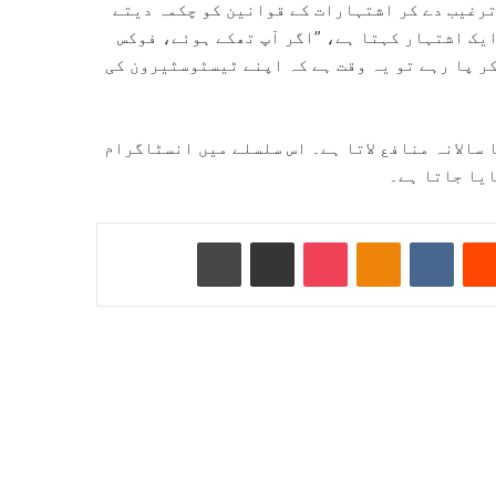
رغیب دے کر اشتہارات کے قوانین کو چکمہ دیتے
ایک اشتہار کہتا ہے، ”اگر آپ تھکے ہوئے، فوکس
ر پا رہے تو یہ وقت ہے کہ اپنے ٹیسٹوسٹیرون کی
 سالانہ منافع لاتا ہے۔ اس سلسلے میں انسٹاگرام
ایا جاتا ہے۔
Reddit
VKontakte
Odnoklassniki
Pocket
ای میل کے ذریعے شیئر کریں
پرنٹ کریں