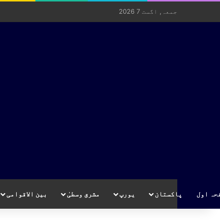
جمعہ, اگست 7 2026
حہ اول
پاکستان
یورپ
مشرق وسطیٰ
بین الاقوامی