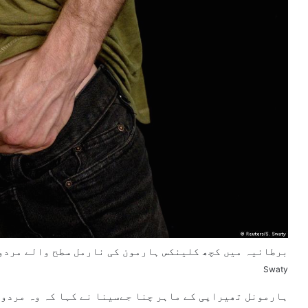
برطانیہ میں کچھ کلینکس ہارمون کی نارمل سطح والے مردوں 
Swaty
ہارمونل تھیراپی کے ماہر چنا جےسینا نے کہا کہ وہ مردوں