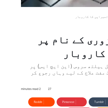
تھیراپی کا کاروبار
وری کے نام پر
کاروبار
ہیلتھ سروس (این ایچ ایس) پر
مفت علاج کے لیے وہاں رجوع کر
2 minutes read
27
Reddit
Pinterest
Tumblr