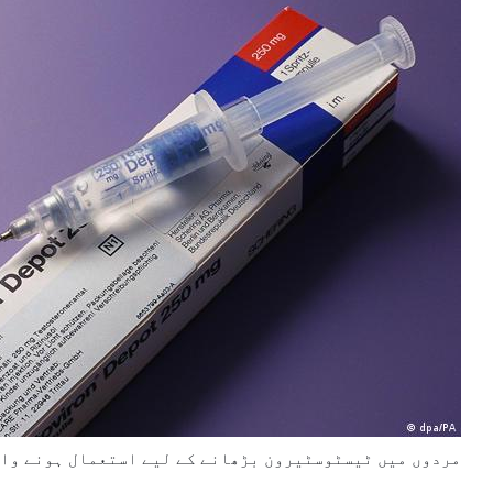
مردوں میں ٹیسٹوسٹیرون بڑھانے کے لیے استعمال ہونے وال