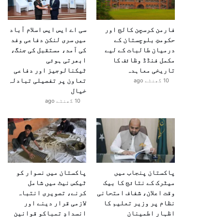
فارمن کرسچن کالج اور
سی اے ایس ایس اسلام آباد
حکومتِ بلوچستان کے
میں سری لنکن دفاعی وفد
درمیان طالبات کے لیے
کی آمد، مستقبل کی جنگ،
مکمل فنڈڈ وظائف کا
ابھرتی ہوئی
تاریخی معاہدہ
ٹیکنالوجیز اور دفاعی
تعاون پر تفصیلی تبادلہ
10 گھنٹے ago
خیال
10 گھنٹے ago
پاکستان پنجاب میں
پاکستان میں نسوار کو
میٹرک کے نتائج کا بیک
ٹیکس نیٹ میں شامل
وقت اعلان، شفاف امتحانی
کرنے، تصویری انتباہ
نظام پر وزیر تعلیم کا
لازمی قرار دینے اور
اظہارِ اطمینان
انسدادِ تمباکو قوانین