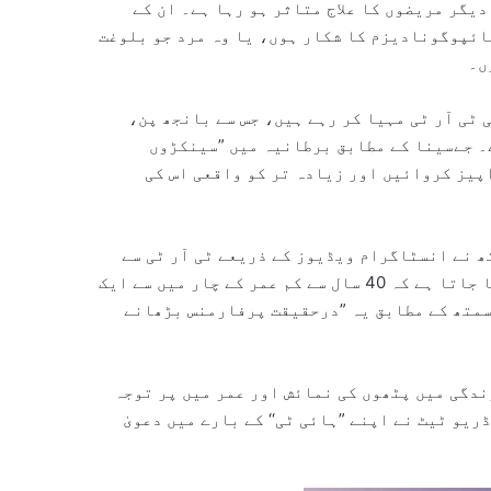
یگر مریضوں کا علاج متاثر ہو رہا ہے۔ ان کے
ہائپوگونادیزم کا شکار ہوں، یا وہ مرد جو بلوغت
ں۔
ٹی آر ٹی مہیا کر رہے ہیں، جس سے بانجھ پن،
۔ جےسینا کے مطابق برطانیہ میں ”سینکڑوں
اپیز کروائیں اور زیادہ تر کو واقعی اس کی
 نے انسٹاگرام ویڈیوز کے ذریعے ٹی آر ٹی سے
متعلق دعووں کی تردید کی اور کہا کہ اشتہارات میں بتایا جاتا ہے کہ 40 سال سے کم عمر کے چار میں سے ایک
سمتھ کے مطابق یہ ”درحقیقت پرفارمنس بڑھانے
ندگی میں پٹھوں کی نمائش اور عمر میں پر توجہ
یو ٹیٹ نے اپنے ”ہائی ٹی‘‘ کے بارے میں دعویٰ