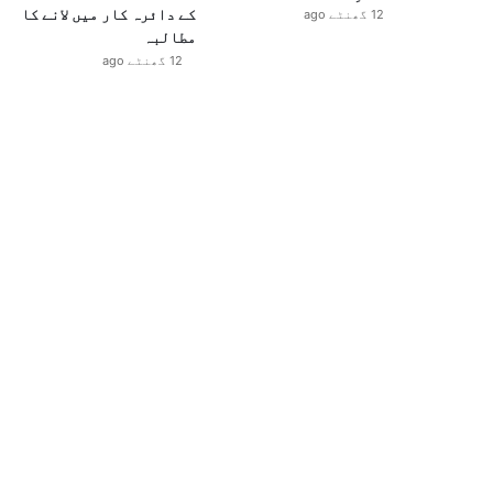
کے دائرہ کار میں لانے کا
12 گھنٹے ago
مطالبہ
12 گھنٹے ago