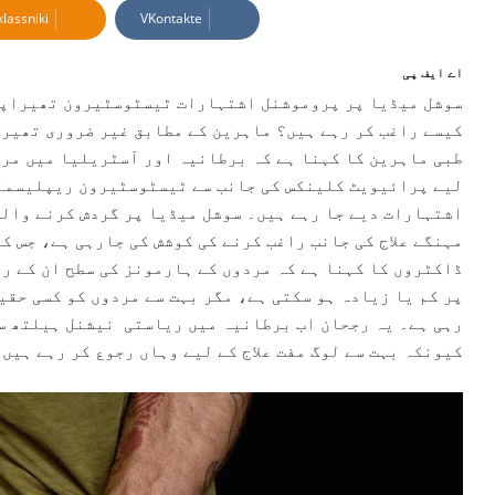
lassniki
VKontakte
a
n
e
اے ایف پی
m
سوشل میڈیا پر پروموشنل اشتہارات ٹیسٹوسٹیرون تھیراپی 
a
کیسے راغب کر رہے ہیں؟ ماہرین کے مطابق غیر ضروری تھیرا
i
طبی ماہرین کا کہنا ہے کہ برطانیہ اور آسٹریلیا میں مرد
l
لیے پرائیویٹ کلینکس کی جانب سے ٹیسٹوسٹیرون ریپلیسمنٹ 
اشتہارات دیے جا رہے ہیں۔ سوشل میڈیا پر گردش کرنے والے
مہنگے علاج کی جانب راغب کرنے کی کوشش کی جارہی ہے، جس ک
ڈاکٹروں کا کہنا ہے کہ مردوں کے ہارمونز کی سطح ان کے رو
پر کم یا زیادہ ہو سکتی ہے، مگر بہت سے مردوں کو کسی حقیق
رہی ہے۔ یہ رجحان اب برطانیہ میں ریاستی نیشنل ہیلتھ سر
کیونکہ بہت سے لوگ مفت علاج کے لیے وہاں رجوع کر رہے ہیں۔