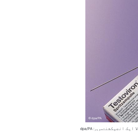
ا ایک انجیکشن
تصویر: dpa/PA