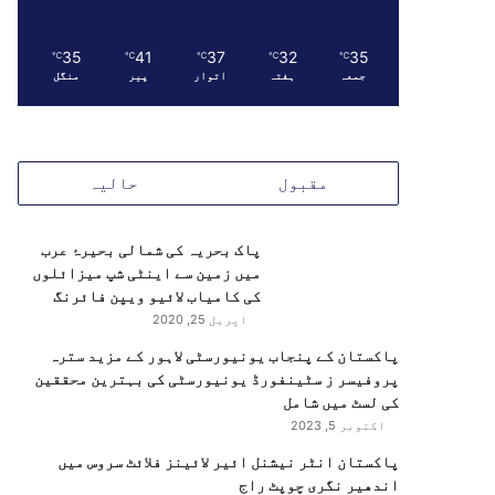
35
41
37
32
35
℃
℃
℃
℃
℃
جمعہ
ہفتہ
اتوار
پیر
منگل
مقبول
حالیہ
پاک بحریہ کی شمالی بحیرۂ عرب
میں زمین سے اینٹی شپ میزائلوں
کی کامیاب لائیو ویپن فائرنگ
اپریل 25, 2020
پاکستان کے پنجاب یونیورسٹی لاہور کے مزید سترہ
پروفیسر ز سٹینفورڈ یونیورسٹی کی بہترین محققین
کی لسٹ میں شامل
اکتوبر 5, 2023
پاکستان انٹر نیشنل ائیر لائینز فلائٹ سروس میں
اندھیر نگری چوپٹ راج