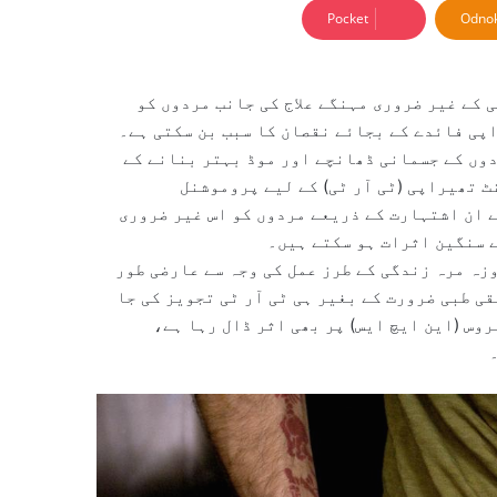
Pocket
Odnok
کے غیر ضروری مہنگے علاج کی جانب مردوں کو
پی فائدے کے بجائے نقصان کا سبب بن سکتی ہے۔
وں کے جسمانی ڈھانچے اور موڈ بہتر بنانے کے
تھیراپی (ٹی آر ٹی) کے لیے پروموشنل
 ان اشتہارت کے ذریعے مردوں کو اس غیر ضروری
ے سنگین اثرات ہو سکتے ہیں۔
زہ مرہ زندگی کے طرز عمل کی وجہ سے عارضی طور
ی طبی ضرورت کے بغیر ہی ٹی آر ٹی تجویز کی جا
وس (این ایچ ایس) پر بھی اثر ڈال رہا ہے،