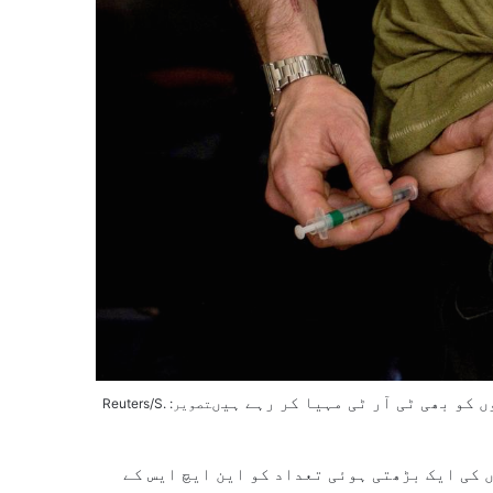
کو بھی ٹی آر ٹی مہیا کر رہے ہیں
تصویر: Reuters/S.
 کی ایک بڑھتی ہوئی تعداد کو این ایچ ایس کے