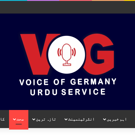
اہم خبریں
انٹرٹینمینٹ
تازہ ترین
صحت
کا