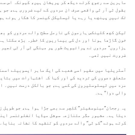
ماہرین سے رجوع کرتے دیکھ کر پریشان ہیں، کیونکہ اس سے د
بقول ٹی آر ٹی واقعی صرف ان مردوں کے لیے ضروری ہے، جو 
تک نہیں پہنچے یا رہے یا ٹیسٹیکل کینسر کا شکار ہوئے ہو
لیکن کچھ کلینکس ہارمون کی نارمل سطح والے مردوں کو بھی 
خون گاڑھا ہونا اور دل کی بیماریوں کا خطرہ بڑھ سکتا ہے
ہزاروں‘‘ مردوں نے پرائیویٹ طور پر مہنگی ٹی آر ٹی تھیر
ضرورت نہیں تھی۔
آسٹریلیا میں مقیم اسی شعبے کی ایک ماہر ایسوبیلے اسمتھ
مرد میں ٹیسٹوسٹیرون کی کمی ہے، جو بالکل درست نہیں۔ ا
والی دوا‘‘ ہے۔
یہ رجحان”مینوسفیئر‘‘ کلچر سے بھی جڑا ہوا ہے، جو طویل ز
دیتا ہے۔ مشہور مگر متنازعہ سوشل میڈیا انفلوئنسر اینڈر
کرتے ہوئے ”کم ٹی‘‘ والے مردوں کو تنقید کا نشانہ بنایا۔