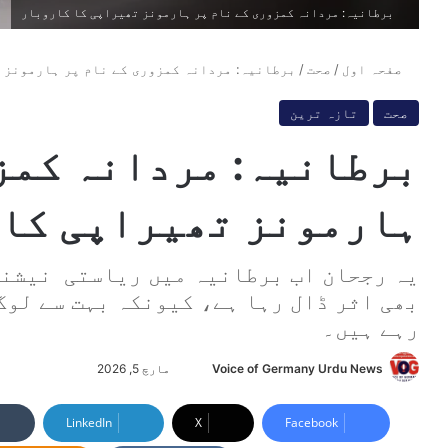
برطانیہ: مردانہ کمزوری کے نام پر ہارمونز تھیراپی کا کاروبار
صفحہ اول
/
صحت
/
برطانیہ: مردانہ کمزوری کے نام پر ہارمونز 
صحت
تازہ ترین
برطانیہ: مردانہ کمز
ہارمونز تھیراپی کا 
یہ رجحان اب برطانیہ میں ریاستی نیشنل 
بھی اثر ڈال رہا ہے، کیونکہ بہت سے لوگ 
رہے ہیں۔
Voice of Germany Urdu News
S
مارچ 5, 2026
e
n
LinkedIn
X
Facebook
d