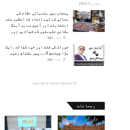
جولائی 7, 2023
پنجاب میں بلدیاتی نظام کی
بحالی کے لیے اتحاد کا اجلاس، جلد
انتخابات اور آئین سے ہم آہنگ
مقامی حکومتوں کے قیام پر زور
4 ہفتے ago
خوراک کی قلت اور خود کفالت ۔ایک
بڑا چیلنج !!……پیر مشتاق رضوی
3 ہفتے ago
Liqui Moly Lahore German Oil
رجحانات