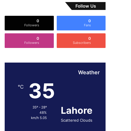
Follow Us
0
0
Followers
Fans
0
0
Followers
Subscribers
Weather
35
℃
Lahore
35º - 28º
48%
5.05 km/h
Scattered Clouds