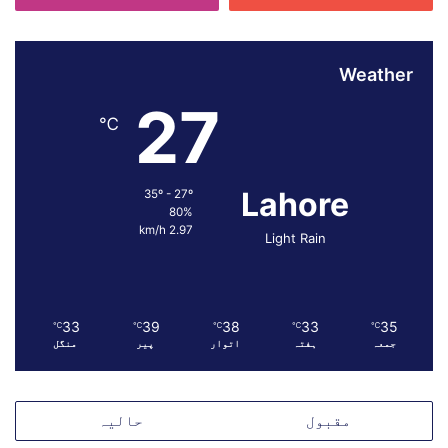
ت
ا
ن
Weather
م
ی
27
ں
℃
ا
ش
ی
Lahore
35º - 27º
ا
80%
ئ
2.97 km/h
Light Rain
ے
خ
و
ر
د
33
39
38
33
35
℃
℃
℃
℃
℃
جمعہ
ہفتہ
اتوار
پیر
منگل
و
ن
و
ش
مقبول
حالیہ
م