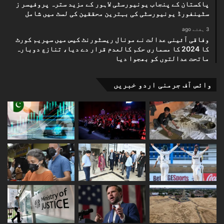
پاکستان کے پنجاب یونیورسٹی لاہور کے مزید سترہ پروفیسر ز
سٹینفورڈ یونیورسٹی کی بہترین محققین کی لسٹ میں شامل
3 ہفتے ago
وفاقی آئینی عدالت نے مونال ریسٹورنٹ کیس میں سپریم کورٹ
کا 2024 کا مسماری حکم کالعدم قرار دے دیا، تنازع دوبارہ
ماتحت عدالتوں کو بھجوا دیا
وائس آف جرمنی اردو خبریں