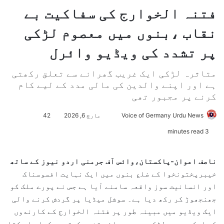
فتنہ الخوارج کی سفاکیت بے
نقاب ،بنوں میں معصوم لڑکی
پر تشدد کی ویڈیو وائرل
متاثرہ لڑکی ایک غریب گھرانے سے تعلق رکھتی
ہے اور اپنے والدین کی مالی مدد کے لیے کام
کرنے پر مجبور تھی
Voice of Germany Urdu News
S
مارچ 6, 2026
42
e
3 minutes read
n
d
ناصف اعوان-پاکستان،وائس آف جرمنی اردو نیوز کے ساتھ
a
خیبرپختونخوا کے ضلع بنوں میں ایک نہایت افسوسناک
n
اور انسانیت سوز واقعہ سامنے آیا ہے جس نے پورے ملک کو
e
جھنجھوڑ کر رکھ دیا ہے۔ سوشل میڈیا پر گردش کرنے والی
m
ایک ویڈیو میں مبینہ طور پر فتنہ الخوارج کے کارندوں
a
کو ایک معصوم لڑکی پر بہیمانہ تشدد کرتے دیکھا جا سکتا
i