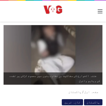
مینو
فتنہ الخوارج کی سفاکیت بی نقاب ،بنوں میں معصوم لڑکی پر تشدد
کی ویڈیو وائرل
صفحہ اول
/
پاکستان
پاکستان
تازہ ترین