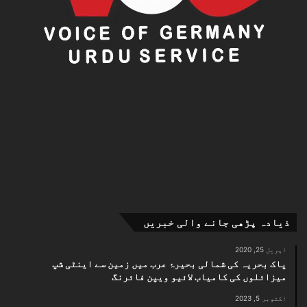
ذیادہ پڑھی جانے والی خبریں
اپریل 25, 2020
پاک بحریہ کی شمالی بحیرۂ عرب میں زمین سے اینٹی شپ
میزائلوں کی کامیاب لائیو ویپن فائرنگ
اکتوبر 5, 2023