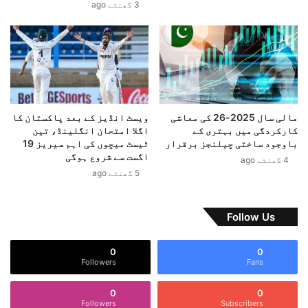
3 گھنٹے ago
م
ن
و
س
ٹ
ر
و
ح
ر
د
ک
ی
ا
ت
و
ج
مالی سال 2025-26 کی معاشی
ویسٹ انڈیز کے بعد پاکستان کا
ر
ا
کارکردگی میں بہتری کے
اگلا امتحان انگلینڈ، تین
ک
ر
باوجود ساختی چیلنجز برقرار
ٹیسٹ میچوں کی اہم سیریز 19
ل
ت
اگست سے شروع ہوگی
4 گھنٹے ago
ا
م
5 گھنٹے ago
س
ع
ز
ط
پ
ل
Follow Us
ر
،
غ
ب
0
0
و
ل
Followers
Fans
ر
و
چ
0
0
س
Followers
Subscribers