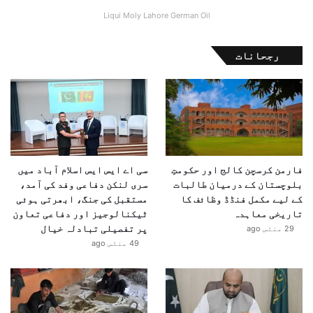
Liqui Moly Lahore German Oil
رجحانات
فارمن کرسچن کالج اور حکومتِ
سی اے ایس ایس اسلام آباد میں
بلوچستان کے درمیان طالبات
سری لنکن دفاعی وفد کی آمد،
کے لیے مکمل فنڈڈ وظائف کا
مستقبل کی جنگ، ابھرتی ہوئی
تاریخی معاہدہ
ٹیکنالوجیز اور دفاعی تعاون
پر تفصیلی تبادلہ خیال
29 منٹس ago
49 منٹس ago