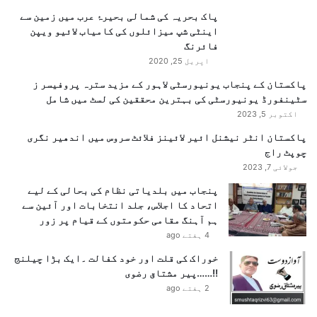
ہ
پاک بحریہ کی شمالی بحیرۂ عرب میں زمین سے
ن
اینٹی شپ میزائلوں کی کامیاب لائیو ویپن
گ
فائرنگ
ی
اپریل 25, 2020
پاکستان کے پنجاب یونیورسٹی لاہور کے مزید سترہ پروفیسر ز
سٹینفورڈ یونیورسٹی کی بہترین محققین کی لسٹ میں شامل
اکتوبر 5, 2023
پاکستان انٹر نیشنل ائیر لائینز فلائٹ سروس میں اندھیر نگری
چوپٹ راج
جولائی 7, 2023
پنجاب میں بلدیاتی نظام کی بحالی کے لیے
اتحاد کا اجلاس، جلد انتخابات اور آئین سے
ہم آہنگ مقامی حکومتوں کے قیام پر زور
4 ہفتے ago
خوراک کی قلت اور خود کفالت ۔ایک بڑا چیلنج
!!……پیر مشتاق رضوی
2 ہفتے ago