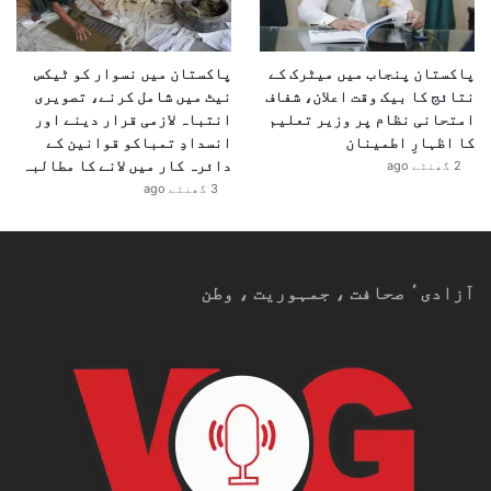
پاکستان پنجاب میں میٹرک کے
پاکستان میں نسوار کو ٹیکس
نتائج کا بیک وقت اعلان، شفاف
نیٹ میں شامل کرنے، تصویری
امتحانی نظام پر وزیر تعلیم
انتباہ لازمی قرار دینے اور
کا اظہارِ اطمینان
انسدادِ تمباکو قوانین کے
دائرہ کار میں لانے کا مطالبہ
2 گھنٹے ago
3 گھنٹے ago
آزادیٴ صحافت ، جمہوریت ، وطن