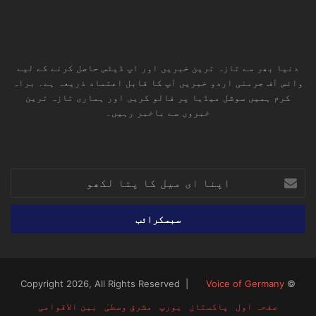
دنیا بھر سے تازہ ترین خبریں اور اپ ڈیٹس حاصل کرنے کے لیے
وائس آف جرمنی اردو خبریں آپ کا قابل اعتماد ذریعہ ہے۔ براہ
کرم ہمیں سوشل میڈیا پر فالو کریں اور ہماری تازہ ترین
خبروں سے باخبر رہیں۔
RSS
TikTok
Instagram
YouTube
LinkedIn
Facebook
X
اپنا
ای
میل
کا
پتا
لکھو
Voice of Germany
© Copyright 2026, All Rights Reserved |
صفحہ اول
پاکستان
یورپ
مشرق وسطیٰ
بین الاقوامی