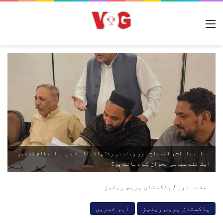
مینو
انتخابات، احتجاج اور ریاستی رٹ: پاکستان کے زیر انتظام کشمیر
ایک نئے سیاسی بحران کے دہانے پر؟
صفحہ اول
/
پاکستان پریس ریلیز
پاکستان پریس ریلیز
اہم خبریں