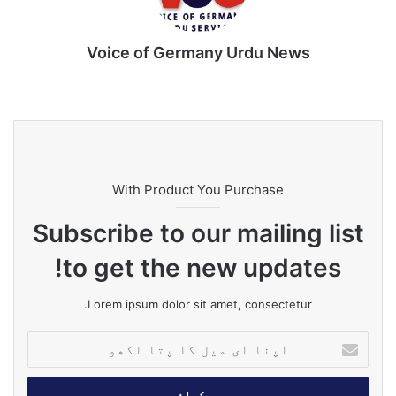
کرتے ہوئے لکھا ’ہجوم کے راج کا خاتمہ۔ ریاست کی رٹ کو
چیلنج نہ کیا جائے۔‘
Voice of Germany Urdu News
Tik
Ins
Yo
Lin
Fa
We
To
tag
uT
ke
ce
bsi
k
ra
ub
dIn
bo
te
m
e
ok
With Product You Purchase
Subscribe to our mailing list
to get the new updates!
Lorem ipsum dolor sit amet, consectetur.
ا
پ
ن
ا