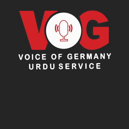
برقرار رکھی تھی۔
کمیٹی کا ایک بڑا مطالبہ کشمیر کی قانون ساز اسمبلی
میں پاکستان میں مقیم کشمیری مہاجرین کی 12 نشستوں کو
ختم کرنا ہے جس پر وہ کسی قسم کا سمجھوتا کرنے کو تیار
نہیں ہے۔
دوسری طرف حکومت نے اس معاملے میں آئینی رہنمائی کے
لیے جموں کشمیر کی سپریم کورٹ میں ایک ریفرنس دائر کر
رکھا ہے جس کی سماعت آج (6 جون) کو مقرر ہے۔
یہ تمام کشیدگی ایک ایسے وقت میں عروج پر پہنچی ہے جب
گزشتہ روز ہی الیکشن کمیشن نے خطے میں عام انتخابات کے
شیڈول کا اعلان کرتے ہوئے 27 جولائی 2026 کو پولنگ کی
تاریخ مقرر کی ہے۔