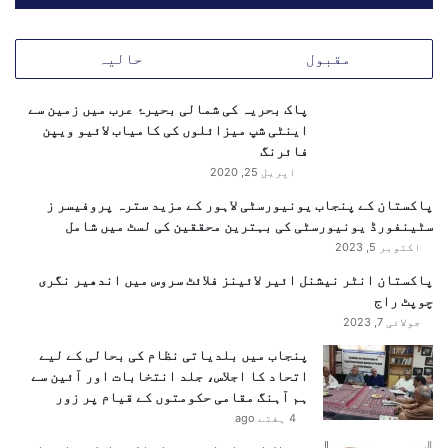
ئ
ی
م
مقبول
حالیہ
ش
ک
پاک بحریہ کی شمالی بحیرۂ عرب میں زمین سے
ل
اینٹی شپ میزائلوں کی کامیاب لائیو ویپن
ا
فائرنگ
ت
اپریل 25, 2020
ک
ے
پاکستان کے پنجاب یونیورسٹی لاہور کے مزید سترہ پروفیسر ز
ب
سٹینفورڈ یونیورسٹی کی بہترین محققین کی لسٹ میں شامل
ا
اکتوبر 5, 2023
و
عوامی ایکشن کمیٹی مسلسل یہ الزام عائد کرتی رہی ہے کہ
پاکستان انٹر نیشنل ائیر لائینز فلائٹ سروس میں اندھیر نگری
ج
حکومت نے معاہدے پر عمل درآمد نہیں کیا (فائل فوٹو: اے
چوپٹ راج
و
ایف پی)
جولائی 7, 2023
د
م
پنجاب میں بلدیاتی نظام کی بحالی کے لیے
ی
تنازع کا پس منظر اور 9 جون کی کال
اتحاد کا اجلاس، جلد انتخابات اور آئین سے
د
ہم آہنگ مقامی حکومتوں کے قیام پر زور
ا
4 ہفتے ago
جوائنٹ عوامی ایکشن کمیٹی گزشتہ تین برسوں سے
ن