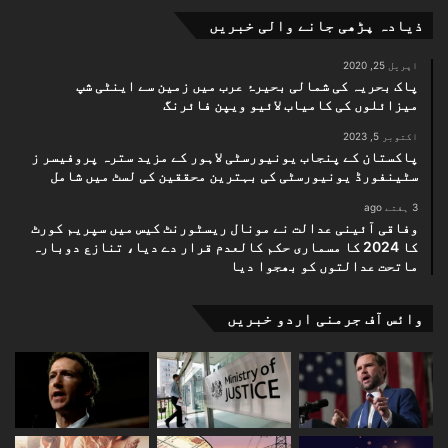
ذیادہ پڑھی جانے والی خبریں
اپریل 25, 2020
پاک بحریہ کی شمالی بحیرۂ عرب میں زمین سے اینٹی شپ
میزائلوں کی کامیاب لائیو ویپن فائرنگ
اکتوبر 5, 2023
پاکستان کے پنجاب یونیورسٹی لاہور کے مزید سترہ پروفیسر ز
سٹینفورڈ یونیورسٹی کی بہترین محققین کی لسٹ میں شامل
3 ہفتے ago
وفاقی آئینی عدالت نے مونال ریسٹورنٹ کیس میں سپریم کورٹ
کا 2024 کا مسماری حکم کالعدم قرار دے دیا، تنازع دوبارہ
ماتحت عدالتوں کو بھجوا دیا
وائس آف جرمنی اردو خبریں