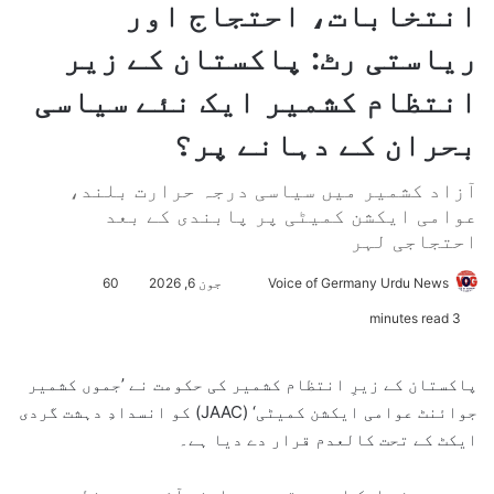
انتخابات، احتجاج اور
ریاستی رٹ: پاکستان کے زیر
انتظام کشمیر ایک نئے سیاسی
بحران کے دہانے پر؟
آزاد کشمیر میں سیاسی درجہ حرارت بلند،
عوامی ایکشن کمیٹی پر پابندی کے بعد
احتجاجی لہر
Voice of Germany Urdu News
S
جون 6, 2026
60
e
3 minutes read
n
d
پاکستان کے زیرِ انتظام کشمیر کی حکومت نے ’جموں کشمیر
a
جوائنٹ عوامی ایکشن کمیٹی‘ (JAAC) کو انسدادِ دہشت گردی
n
ایکٹ کے تحت کالعدم قرار دے دیا ہے۔
e
m