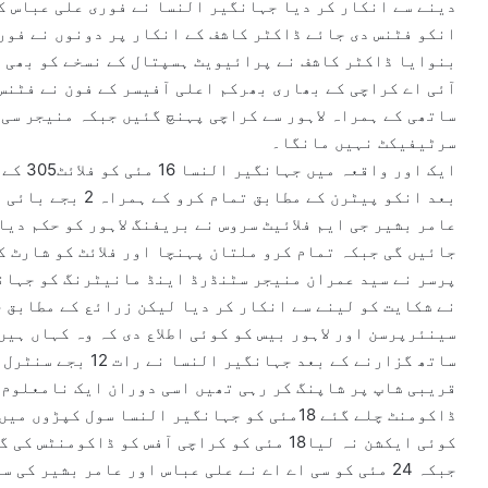
دینے سے انکار کر دیا جہانگیر النسا نے فوری علی عباس ک
انکو فٹنس دی جائے ڈاکٹر کاشف کے انکار پر دونوں نے فوری
بنوایا ڈاکٹر کاشف نے پرائیویٹ ہسپتال کے نسخے کو بھی م
آئی اے کراچی کے بھاری بھرکم اعلی آفیسر کے فون نے فٹنس
سرٹیفیکٹ نہیں مانگا۔
بعد انکو پیٹرن کے 
عامر بشیر جی ایم فلائیٹ سروس نے بریفنگ لاہور کو حکم دی
جائیں گی جبکہ تمام کرو ملتان پہنچا اور فلائٹ کو شارٹ ک
پرسر نے سید عمران منیجر سٹنڈرڈ اینڈ مانیٹرنگ کو جہانگ
نے شکایت کو لینے سے انکار کر دیا لیکن زرائع کے مطابق 
ساتھ گزارنے کے بعد ج
قریبی شاپ پر شاپنگ کر رہی تھیں اسی دوران ایک نامعلوم 
ڈاکومنٹ چلے گئے 18مئی کو جہانگیر النسا سول 
جبکہ 24 مئی کو سی اے اے نے علی عباس اور عامر بشیر 