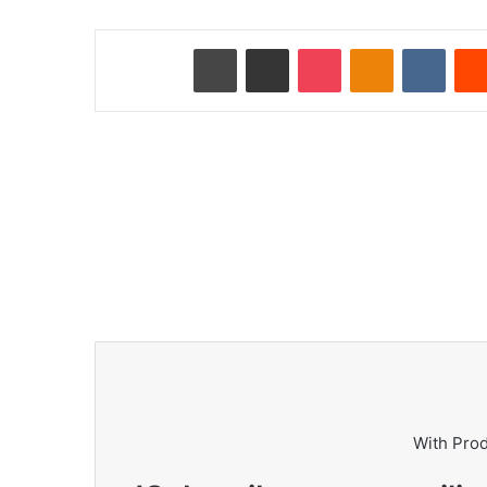
Reddit
VKontakte
Odnoklassniki
Pocket
ای میل کے ذریعے شیئر کریں
پرنٹ کریں
With Pro