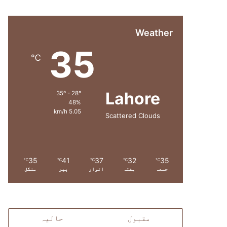
Weather
35
℃
Lahore
35º - 28º
48%
5.05 km/h
Scattered Clouds
35
41
37
32
35
℃
℃
℃
℃
℃
جمعہ
ہفتہ
اتوار
پیر
منگل
مقبول
حالیہ