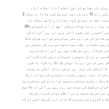
طابق جہانگیر النسا کی فلائٹ 2 جون کو روسٹر کے مطابق کراچی اسلام آباد اسلا م آباد
کراچی لگی تھی زرائع کا کہنا ہے کہ جہانگیر النسا کا روسٹر رات 12 بجے کے بعد تبدیل کیا جاتا ہے جبکہ2
حمد آصف نے تبدیل کیا بعدازاں ثاقب سولان نے
انکی فلائٹ کراچی سے ملتان لگا کر 49 گھنٹوں کا سلپ دے دی . یاد رہے سابق ڈائرکٹر ایچ آر ائر کموڈور(R)
اپنے قریبی آفیسرز کو بغیر انٹر ویو اور پی آئی اے کی
ں شامل ڈی جی ایم علی عباس کو جی ایم شیڈولنگ
 میں ملوث رہ چکے ہیں سعید سومرو کو منیجر سی
ور شوکاز بھی مل چکے ہیں پی آئی اے کے سروس
کبھی دو جرنل منیجرز تعینات نہیں کئے گئے اور
و بھی ڈی جی ایم ما نیٹرنگ لگایا گیا با خبر
 ڈائرکٹر کے عہدہ پر ترقی دے کر انکی من پسند
 خواجہ سعد رفیق ریلولے منسٹری کے حوالے ایک
ک وقت ریلوے منسٹری سمیت حوابازی کی منسٹری پر
واب خرگوش کی نیند سو رہے ہیں پی آئی اے فلائیٹ
ں نوز شریف سمیت وزیر اعظم میاں شہباز شریف
گام گھوڑے کو سنمبھالا جائے اور کرپٹ افسران کے