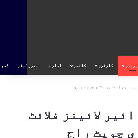
روبار
کارٹون
کالمز
اداریہ
نیوز لیٹر
ٹیم
روس میں اندھیر نگری چوپٹ راج
ئیر لائینز فلائٹ
ی چوپٹ راج