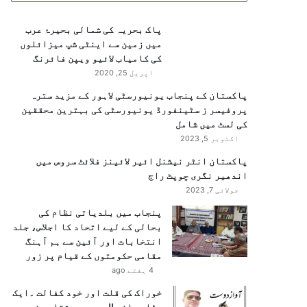
پاک بحریہ کی شمالی بحیرۂ عرب
میں زمین سے اینٹی شپ میزائلوں
کی کامیاب لائیو ویپن فائرنگ
اپریل 25, 2020
پاکستان کے پنجاب یونیورسٹی لاہور کے مزید سترہ
پروفیسر ز سٹینفورڈ یونیورسٹی کی بہترین محققین
کی لسٹ میں شامل
اکتوبر 5, 2023
پاکستان انٹر نیشنل ائیر لائینز فلائٹ سروس میں
اندھیر نگری چوپٹ راج
جولائی 7, 2023
پنجاب میں بلدیاتی نظام کی
بحالی کے لیے اتحاد کا اجلاس، جلد
انتخابات اور آئین سے ہم آہنگ
مقامی حکومتوں کے قیام پر زور
4 ہفتے ago
خوراک کی قلت اور خود کفالت ۔ایک
بڑا چیلنج !!……پیر مشتاق رضوی