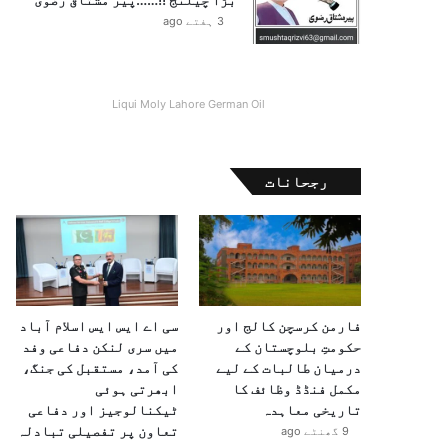
3 ہفتے ago
Liqui Moly Lahore German Oil
رجحانات
فارمن کرسچن کالج اور
سی اے ایس ایس اسلام آباد
حکومتِ بلوچستان کے
میں سری لنکن دفاعی وفد
درمیان طالبات کے لیے
کی آمد، مستقبل کی جنگ،
مکمل فنڈڈ وظائف کا
ابھرتی ہوئی
تاریخی معاہدہ
ٹیکنالوجیز اور دفاعی
تعاون پر تفصیلی تبادلہ
9 گھنٹے ago