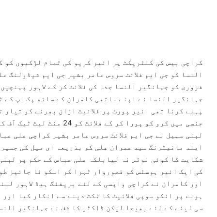
کراچی بیس کی کنٹریکٹ پر ائیر کریو کی تمام لڑکیوں کو ک
فروری کو جہانگیر النسا جدہ کی فلائٹ کر کے لاہور پہنچیں 
جہانگیر النسا نے اپنے ساتھی کامران کے ساتھ پک اپ کے ٹا
پہلے کرنا تھی ائیر پورٹ پر فلائیٹ اڑان بھرنے کو تیار ت
جنسی میں کرو کو پورا کر کے 
لبنی سہیل نے جی ایم فلائٹ سروس عامر بشیر کراچی علی عبا
ایند مانیٹرنگ سید عمران علی کو بذریعہ ای میل کی جسپر 
شکایت کا کوئی نوٹس نہ لیابلکہ علی عباس کے حکم پر لبنی 
اور کامران نے کراچی واپسی کے لئے بریفنگ ہیڈ لاہور لبنی
ہونے پر انکو سوپی فلائیٹ کا ٹکٹ دینے سے انکار کیا اور 
سی لینے کے لئے بھیجا لیکن ڈاکٹر کا شف نے جہانگیر النس