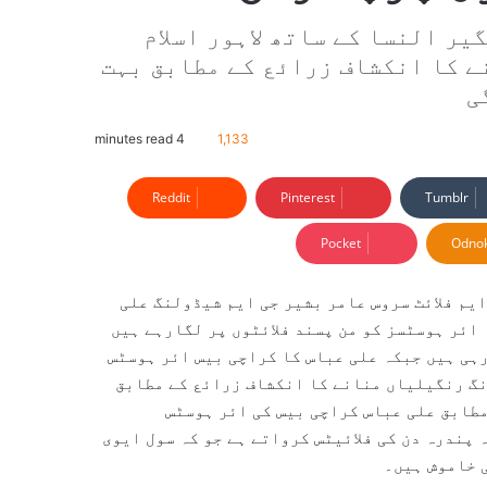
ر النسا کے ساتھ لاہور اسلام
ے کا انکشاف زرائع کے مطابق بہت
ی
4 minutes read
1,133
Reddit
Pinterest
Tumblr
Pocket
Odnok
ایم فلائٹ سروس عامر بشیر جی ایم شیڈولنگ علی
ائر ہوسٹسز کو من پسند فلائٹوں پر لگارہے ہیں
رہی ہیں جبکہ علی عباس کا کراچی بیس ائر ہوسٹس
رنگ رنگیلیاں منانے کا انکشاف زرائع کے مطابق
مطابق علی عباس کراچی بیس کی ائر ہوسٹس
 پندرہ دن کی فلائیٹس کرواتے ہے جو کہ سول ایوی
ی خاموش ہیں۔