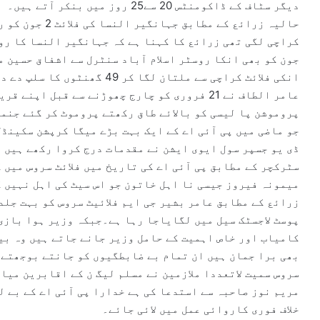
دیگر سٹاف کے ڈاکومنٹس 20 سے25 روز میں بنکر آتے ہیں۔
حالیہ زرائع کے م
جون کو بھی انکا روسٹر اسلام آباد سنٹرل سے اشفاق حسین م
عامر الطاف نے 21 فروری کو چارج چھوڑنے سے قبل 
پروموشن پا لیسی کو بالائے طاق رکھتے پروموٹ کر گئے جنمی
جو ماضی میں پی آئی اے کے ایک بہت بڑے میگا کرپشن سکینڈل
ڈی یو جسپر سول ایوی ایشن نے مقدمات درج کروا رکھے ہیں ا
سٹرکچر کے مطابق پی آئی اے کی تاریخ میں فلائٹ سروس میں 
میمونہ فیروز جیسی نا اہل خاتون جو اس سیٹ کی اہل نہیں ک
زرائع کے مطابق عامر بشیر جی ایم فلائیٹ سروس کو بہت جلد
پوسٹ لاجسٹک سیل میں لگایاجا رہا ہے۔جبکہ وزیر ہوا بازی
کامیاب اور خاص اہمیت کے حامل وزیر جانے جاتے ہیں وہ بی
بھی برا جمان ہیں ان تمام بے ضابطگیوں کو جانتے بوجھتے خ
سروس سمیت لاتعددا ملازمین نے مسلم لیگ ن کے اقابرین میا
مریم نوز صاحبہ سے استدعا کی ہے خدارا پی آئی اے کے بے ل
خلاف فوری کاروائی عمل میں لائی جائے۔