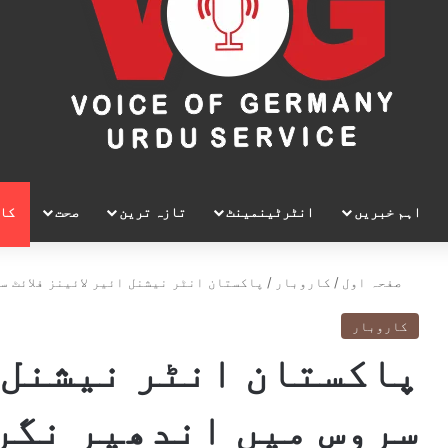
اہم خبریں
انٹرٹینمینٹ
تازہ ترین
صحت
کا
صفحہ اول
/
کاروبار
/
پاکستان انٹر نیشنل ائیر لائینز فلائٹ س
کاروبار
پاکستان انٹر نیشنل ا
سروس میں اندھیر نگر