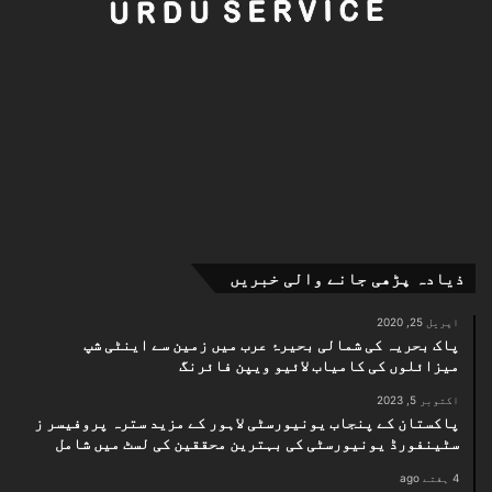
ذیادہ پڑھی جانے والی خبریں
اپریل 25, 2020
پاک بحریہ کی شمالی بحیرۂ عرب میں زمین سے اینٹی شپ
میزائلوں کی کامیاب لائیو ویپن فائرنگ
اکتوبر 5, 2023
پاکستان کے پنجاب یونیورسٹی لاہور کے مزید سترہ پروفیسر ز
سٹینفورڈ یونیورسٹی کی بہترین محققین کی لسٹ میں شامل
4 ہفتے ago