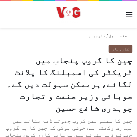
مینو
صفحہ اول
/
کاروبار
کاروبار
چین کا گروپ پنجاب میں
ٹریکٹر کی اسمبلنگ کا پلانٹ
لگائے،ہرممکن سہولت دیں گے۔
صوبائی وزیر صنعت و تجارت
چوہدری شافع حسین
چین کا سینو میچ گروپ چھوٹے ڈیم بنانے میں
مہارت رکھتا ہے،خوشی ہوگی کہ چین کا یہ گروپ
چھوٹے ڈیم بنانے میں سرمایہ کاری کرے،پنجاب