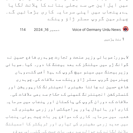
میں ایل این جی سے بجلی بنانے کا پلانٹ لگایا
ہے،پنجاب میں اپنی سرمایہ کاری بڑھائیں گے۔
چیئرمین گروپ مسٹر ژاؤ وینکے
Voice of Germany Urdu News
S
دسمبر 16, 2024
114
e
1 منٹ پڑھیں
n
d
لاہورر: صوبائی وزیر صنعت و تجارت چوہدری شافع حسین نے
a
گوانگ ژو میں میٹنگز کے بعد بیجنگ کا دورہ کیا۔صوبائی
n
وزیربیجنگ میں سینو میچ گروپ کے ہیڈ آفس گئے،وہاں
e
چیئرمین گروپ مسٹر ژاؤ وینکے سے ملاقات کی۔چوہدری
m
شافع حسین نے چائنا مشینری انجینئرنگ کارپوریشن اور
a
کنسٹرکشن انجینئرنگ کمپنی کے حکام سے بھی ملاقات کی۔
i
l
ملاقات کے دوران گروپ کی پاکستان اور پنجاب میں سرمایہ
کاری اور ہائیڈل پاور پراجیکٹس اور زرعی مشینری کے
شعبہ میں سرمایہ کاری کے مواقع پر بات چیت ہوئی۔پنجاب
میں جدید زرعی مشینری کی تیاری اور ٹریکٹر کا اسمبلنگ
پلانٹ لگانے کے حوالے سے بھی بات چیت کی گئی۔اس موقع