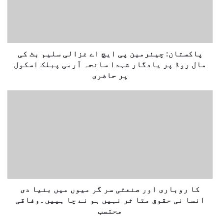
ت
پ
ا
ت
ن
ا
:
ل
چ
ک
ی
پاکستان: چیئرمین پی ایچ اے غزالی سلیم بٹ کی
ھ
ئ
مال روڈ پر یادگار شہدا سانحہ آرمی پبلک اسکول
و
ر
پر حاضری
م
ی
ک
ن
ا
پ
ر
ی
و
ا
ب
ی
ا
چ
ر
ا
ی
ے
ا
غ
و
کا روباری اور صنعتی سر گر میوں میں بنیا دی
ز
ر
انسا نی حقوق متا ثر نہیں ہو نے چا ہییں۔وفاقی
ا
ص
محتسب
ل
ن