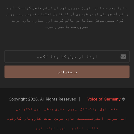
دنیا بھر سے تازہ ترین خبریں اور اپ ڈیٹس حاصل کرنے کے لیے
وائس آف جرمنی اردو خبریں آپ کا قابل اعتماد ذریعہ ہے۔ براہ
کرم ہمیں سوشل میڈیا پر فالو کریں اور ہماری تازہ ترین
خبروں سے باخبر رہیں۔
RSS
TikTok
Instagram
YouTube
LinkedIn
Facebook
X
اپنا
ای
میل
کا
پتا
لکھو
Voice of Germany
© Copyright 2026, All Rights Reserved |
صفحہ اول
پاکستان
یورپ
مشرق وسطیٰ
بین الاقوامی
اہم خبریں
انٹرٹینمینٹ
تازہ ترین
صحت
کاروبار
کارٹون
کالمز
اداریہ
نیوز لیٹر
ٹیم