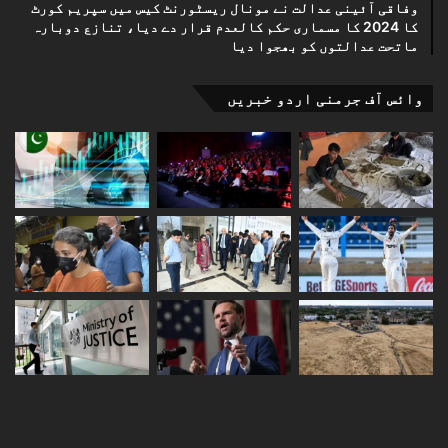
وفاقی آئینی عدالت نے مونال ریسٹورنٹ کیس میں سپریم کورٹ
کا 2024 کا مسماری حکم کالعدم قرار دے دیا، تنازع دوبارہ
ماتحت عدالتوں کو بھجوا دیا
وائس آف جرمنی اردو خبریں