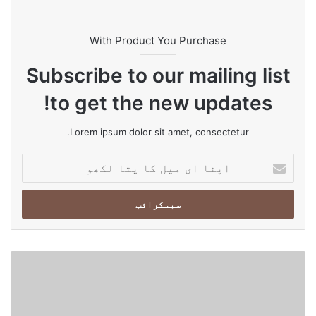
m
e
ok
اپنی سرمایہ کاری بڑھائیں گے۔
With Product You Purchase
Subscribe to our mailing list
to get the new updates!
Lorem ipsum dolor sit amet, consectetur.
ا
پ
ن
ا
ا
ی
م
پ
ی
ا
ل
ک
ک
س
ا