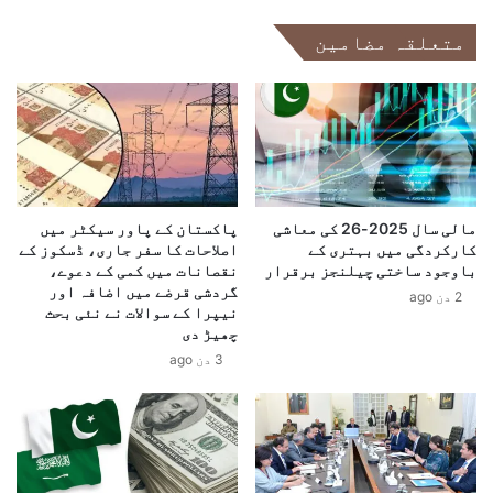
ی
ع
متعلقہ مضامین
س
ت
ل
ی
ی
س
م
ر
ب
گ
ٹ
ر
ک
م
ی
ی
م
مالی سال 2025-26 کی معاشی
پاکستان کے پاور سیکٹر میں
و
ا
کارکردگی میں بہتری کے
اصلاحات کا سفر جاری، ڈسکوز کے
ں
باوجود ساختی چیلنجز برقرار
نقصانات میں کمی کے دعوے،
ل
م
گردشی قرضے میں اضافہ اور
ر
2 دن ago
ی
نیپرا کے سوالات نے نئی بحث
و
ں
چھیڑ دی
ڈ
ب
3 دن ago
پ
ن
ر
ی
ی
ا
ا
د
د
ی
گ
ا