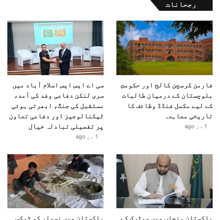
رجحانات
فارمن کرسچن کالج اور حکومتِ
سی اے ایس ایس اسلام آباد میں
بلوچستان کے درمیان طالبات
سری لنکن دفاعی وفد کی آمد،
کے لیے مکمل فنڈڈ وظائف کا
مستقبل کی جنگ، ابھرتی ہوئی
تاریخی معاہدہ
ٹیکنالوجیز اور دفاعی تعاون
پر تفصیلی تبادلہ خیال
1 دن ago
1 دن ago
پاکستان پنجاب میں میٹرک کے
پاکستان میں نسوار کو ٹیکس