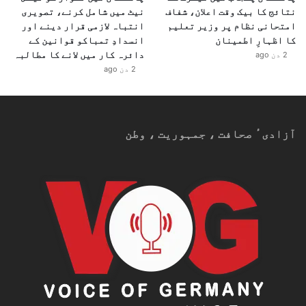
نتائج کا بیک وقت اعلان، شفاف
نیٹ میں شامل کرنے، تصویری
امتحانی نظام پر وزیر تعلیم
انتباہ لازمی قرار دینے اور
کا اظہارِ اطمینان
انسدادِ تمباکو قوانین کے
دائرہ کار میں لانے کا مطالبہ
2 دن ago
2 دن ago
آزادیٴ صحافت ، جمہوریت ، وطن