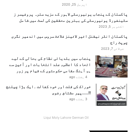
اپریل 25, 2020
پاکستان کے پنجاب یونیورسٹی لاہور کے مزید سترہ پروفیسر ز
سٹینفورڈ یونیورسٹی کی بہترین محققین کی لسٹ میں شامل
اکتوبر 5, 2023
پاکستان انٹر نیشنل ائیر لائینز فلائٹ سروس میں اندھیر نگری
چوپٹ راج
جولائی 7, 2023
پنجاب میں بلدیاتی نظام کی بحالی کے لیے
اتحاد کا اجلاس، جلد انتخابات اور آئین سے
ہم آہنگ مقامی حکومتوں کے قیام پر زور
4 ہفتے ago
خوراک کی قلت اور خود کفالت ۔ایک بڑا چیلنج
!!……پیر مشتاق رضوی
3 ہفتے ago
Liqui Moly Lahore German Oil