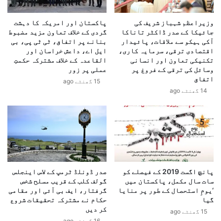
ش
ک
ی
ی
ں
وزیراعظم شہباز شریف کی
پاکستان اور امریکہ کا دہشت
م
جائیکا کے صدر ڈاکٹر تاناکا
گردی کے خلاف تعاون مزید مضبوط
ن
ہ
آکی ہیکو سے ملاقات، پائیدار
بنانے پر اتفاق، ٹی ٹی پی، بی
ا
م
اقتصادی ترقی، سرمایہ کاری،
ایل اے، داعش خراسان اور
ک
'
تکنیکی تعاون اور انسانی
القاعدہ کے خلاف مشترکہ حکمتِ
ا
پ
وسائل کی ترقی کے فروغ پر
عملی پر زور
م
ر
اتفاق
15 گھنٹے ago
ب
پ
14 گھنٹے ago
ن
ا
ا
ک
ئ
س
ی
ت
ں
ا
گ
ن
ے
ک
:
ی
پانچ اگست 2019 کے فیصلے کو
صدر ڈونلڈ ٹرمپ کے لاس اینجلس
م
ت
سات سال مکمل، پاکستان میں
گولف کلب کے قریب مسلح شخص
ح
ش
‘یومِ استحصال کے طور پر منایا
گرفتار، ایف بی آئی اور مقامی
س
گیا
حکام نے مشترکہ تحقیقات شروع
و
کر دیں
ن
ی
15 گھنٹے ago
ن
ش
16 گھنٹے ago