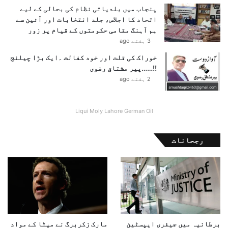
پنجاب میں بلدیاتی نظام کی بحالی کے لیے
اتحاد کا اجلاس، جلد انتخابات اور آئین سے
ہم آہنگ مقامی حکومتوں کے قیام پر زور
3 ہفتے ago
خوراک کی قلت اور خود کفالت ۔ایک بڑا چیلنج
!!……پیر مشتاق رضوی
2 ہفتے ago
Liqui Moly Lahore German Oil
رجحانات
برطانیہ میں جیفری ایپسٹین
مارک زکربرگ نے میٹا کے مواد