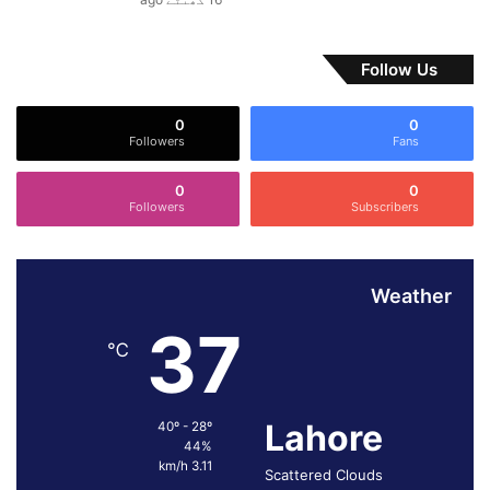
ق
و
ی
Follow Us
0
0
Followers
Fans
0
0
Followers
Subscribers
Weather
37
℃
Lahore
40º - 28º
44%
3.11 km/h
Scattered Clouds