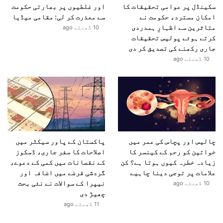
سکینڈل پر عوامی تحقیقات کا
اور غلطیوں پر بھارتی حکومت
امکان مسترد، حکومت نے
سے معذرت کر لی: مقامی میڈیا
متاثرین سے اظہارِ ہمدردی
10 گھنٹے ago
کرتے ہوئے پولیس تحقیقات
جاری رکھنے کی تصدیق کر دی
10 گھنٹے ago
چالیس اور پچاس کی عمر میں
پاکستان کے پاور سیکٹر میں
خواتین کو رحم کے کینسر کا
اصلاحات کا سفر جاری، ڈسکوز
زیادہ خطرہ کیوں ہوتا ہے؟ کن
کے نقصانات میں کمی کے دعوے،
علامات پر توجی دینا چاہیے
گردشی قرضے میں اضافہ اور
نیپرا کے سوالات نے نئی بحث
10 گھنٹے ago
چھیڑ دی
11 گھنٹے ago