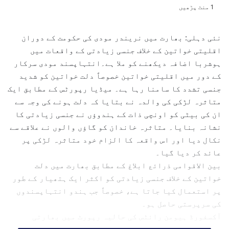
e
1 منٹ پڑھیں
n
d
نئی دہلی: بھارت میں نریندر مودی کی حکومت کے دوران
a
اقلیتی خواتین کے خلاف جنسی زیادتی کے واقعات میں
n
ہوشربا اضافہ دیکھنے کو ملا ہے۔انتہاپسند مودی سرکار
e
کے دور میں اقلیتی خواتین خصوصاً دلت خواتین کو شدید
m
جنسی تشدد کا سامنا رہا ہے۔ میڈیا رپورٹس کے مطابق ایک
a
متاثرہ لڑکی کی والدہ نے بتایا کہ دلت ہونے کی وجہ سے
i
l
ان کی بیٹی کو اونچی ذات کے ہندوؤں نے جنسی زیادتی کا
نشانہ بنایا۔ متاثرہ خاندان کو گاؤں والوں نے علاقے سے
نکال دیا اور اس واقعہ کا الزام خود متاثرہ لڑکی پر
عائد کر دیا گیا۔
بین الاقوامی ذرائع ابلاغ کے مطابق بھارت میں دلت
خواتین کے خلاف جنسی زیادتی کو اکثر ایک ہتھیار کے طور
پر استعمال کیا جاتا ہے، خصوصاً جب ہندو انتہاپسندوں
کی سرپرستی حاصل ہو۔
آکسفورڈ ہیومن رائٹس کی حالیہ رپورٹ میں بھارتی