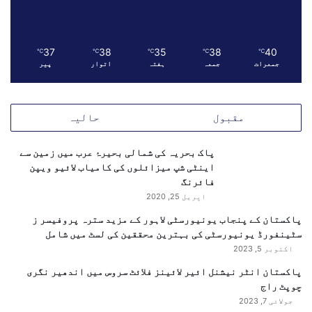
37
38
35
38
40
℃
℃
℃
℃
℃
جمعرات
جمعہ
ہفتہ
اتوار
پیر
مقبول
حالیہ
پاک بحریہ کی شمالی بحیرۂ عرب میں زمین سے
اینٹی شپ میزائلوں کی کامیاب لائیو ویپن
فائرنگ
اپریل 25, 2020
پاکستان کے پنجاب یونیورسٹی لاہور کے مزید سترہ پروفیسر ز
سٹینفورڈ یونیورسٹی کی بہترین محققین کی لسٹ میں شامل
اکتوبر 5, 2023
پاکستان انٹر نیشنل ائیر لائینز فلائٹ سروس میں اندھیر نگری
چوپٹ راج
جولائی 7, 2023