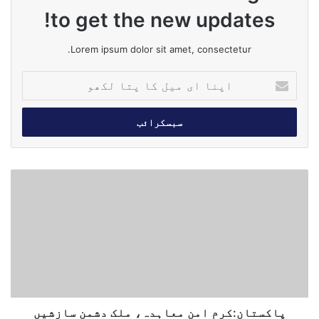
to get the new updates!
Lorem ipsum dolor sit amet, consectetur.
ا
پ
ن
ا
ا
ی
م
پ
ی
ا
ل
ک
ک
س
ا
ت
پ
ا
ت
ن
ا
:‌
ل
ک
ک
ر
پاکستان:‌کرم امن معاہدہ، ملک دشمن سازشیں
ھ