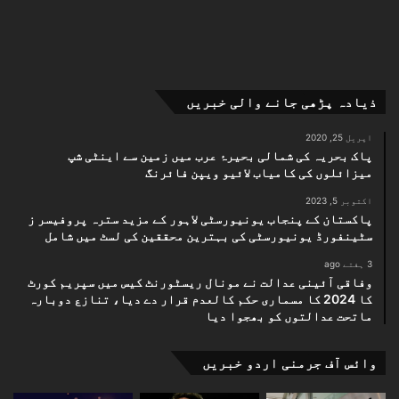
ذیادہ پڑھی جانے والی خبریں
اپریل 25, 2020
پاک بحریہ کی شمالی بحیرۂ عرب میں زمین سے اینٹی شپ
میزائلوں کی کامیاب لائیو ویپن فائرنگ
اکتوبر 5, 2023
پاکستان کے پنجاب یونیورسٹی لاہور کے مزید سترہ پروفیسر ز
سٹینفورڈ یونیورسٹی کی بہترین محققین کی لسٹ میں شامل
3 ہفتے ago
وفاقی آئینی عدالت نے مونال ریسٹورنٹ کیس میں سپریم کورٹ
کا 2024 کا مسماری حکم کالعدم قرار دے دیا، تنازع دوبارہ
ماتحت عدالتوں کو بھجوا دیا
وائس آف جرمنی اردو خبریں