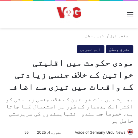
مینو
صفحہ اول
/
مشرق وسطیٰ
مشرق وسطیٰ
اہم خبریں
مودی حکومت میں اقلیتی
خواتین کے خلاف جنسی زیادتی
کے واقعات میں تیزی سے اضافہ
بھارت میں دلت خواتین کے خلاف جنسی زیادتی کو
اکثر ایک ہتھیار کے طور پر استعمال کیا جاتا
ہے، خصوصاً جب ہندو انتہاپسندوں کی سرپرستی
حاصل ہو
Voice of Germany Urdu News
S
جنوری 4, 2025
55