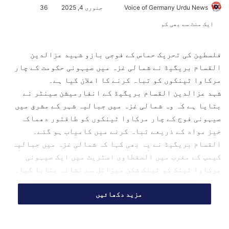
Voice of Germany Urdu News
S
جنوری 4, 2025
36
e
ایک منٹ سے بھی کم
n
d
فلسطین کی تحریک حماس کے فوجی بازو شہید عزالدین
a
القسام بریگیڈ نے شمالی غزہ میں صیہونی حکومت کے چار
n
مرکاوا ٹینکوں کو تباہ کرنے کا اعلان کیا ہے۔
e
شہد عزالدین القسام بریگیڈ کے انفارمیشن سینٹر نے
m
بتایا ہے کہ وہ شمالی غزہ میں جبالیہ شہر کے مشرق میں
a
صیہونی فوج کے چار مرکاوا ٹینکوں کو طاقتور دھماکہ
i
l
خیز مواد کے ذریعے تباہ کرنے میں کامیاب ہو گئے۔
القسام بریگیڈ نے یہ بھی کہا کہ شمالی غزہ میں جبالیہ
کیمپ کے مغرب میں الصفطاوی اسٹریٹ میں ایک صیہونی
مرکاوا ٹینک کو ٹینک شکن میزائل سے نشانہ بنایا گیا۔
مزید دکھائیں