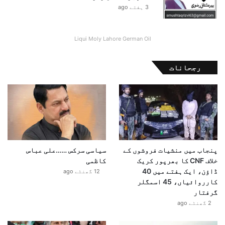
3 ہفتے ago
Liqui Moly Lahore German Oil
رجحانات
پنجاب میں منشیات فروشوں کے
سیاسی سرکس ……علی عباس
خلاف CNF کا بھرپور کریک
کاظمی
ڈاؤن، ایک ہفتے میں 40
12 گھنٹے ago
کارروائیاں، 45 اسمگلر
گرفتار
2 گھنٹے ago