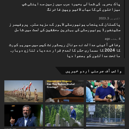
پاک بحریہ کی شمالی بحیرۂ عرب میں زمین سے اینٹی شپ
میزائلوں کی کامیاب لائیو ویپن فائرنگ
اکتوبر 5, 2023
پاکستان کے پنجاب یونیورسٹی لاہور کے مزید سترہ پروفیسر ز
سٹینفورڈ یونیورسٹی کی بہترین محققین کی لسٹ میں شامل
4 ہفتے ago
وفاقی آئینی عدالت نے مونال ریسٹورنٹ کیس میں سپریم کورٹ
کا 2024 کا مسماری حکم کالعدم قرار دے دیا، تنازع دوبارہ
ماتحت عدالتوں کو بھجوا دیا
وائس آف جرمنی اردو خبریں