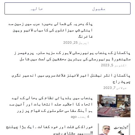
،
مقبول
حالیہ
ا
ی
ر
پاک بحریہ کی شمالی بحیرۂ عرب میں زمین سے
ا
اینٹی شپ میزائلوں کی کامیاب لائیو ویپن
ن
فائرنگ
ی
اپریل 25, 2020
و
پاکستان کے پنجاب یونیورسٹی لاہور کے مزید سترہ پروفیسر ز
ز
سٹینفورڈ یونیورسٹی کی بہترین محققین کی لسٹ میں شامل
ا
اکتوبر 5, 2023
ر
ت
پاکستان انٹر نیشنل ائیر لائینز فلائٹ سروس میں اندھیر نگری
خ
چوپٹ راج
ا
جولائی 7, 2023
ر
پنجاب میں بلدیاتی نظام کی بحالی کے لیے
ج
اتحاد کا اجلاس، جلد انتخابات اور آئین سے
ہ
ہم آہنگ مقامی حکومتوں کے قیام پر زور
4 ہفتے ago
خوراک کی قلت اور خود کفالت ۔ایک بڑا چیلنج
!!……پیر مشتاق رضوی