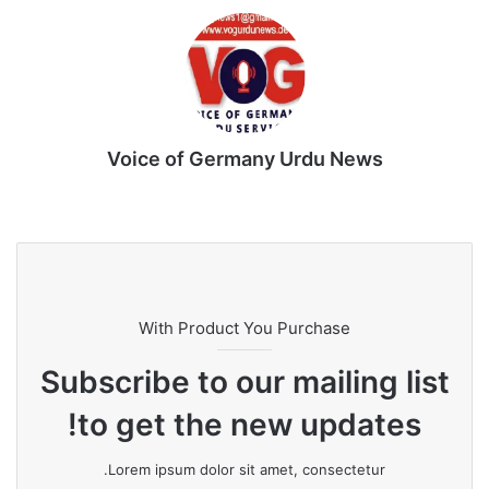
Voice of Germany Urdu News
Tik
Ins
Yo
Lin
Fa
We
To
tag
uT
ke
ce
bsi
k
ra
ub
dIn
bo
te
m
e
ok
With Product You Purchase
Subscribe to our mailing list
to get the new updates!
Lorem ipsum dolor sit amet, consectetur.