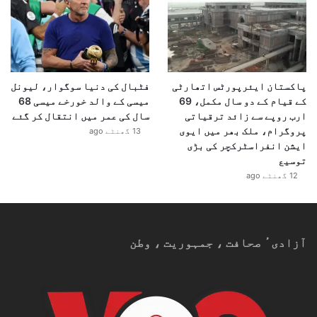
پاکستان ایئرپورٹس اتھارٹی
فٹبال کی دنیا سوگوار، لیونل
کے قیام کے دو سال مکمل، 69
میسی کے والد خورخے میسی 68
ارب روپے سے زائد ترقیاتی
سال کی عمر میں انتقال کر گئے
پروگرام، ملک بھر میں ایوی
13 گھنٹے ago
ایشن انفراسٹرکچر کی بڑی
توسیع
12 گھنٹے ago
آزادیٴ صحافت ، جمہوریت ، وطن