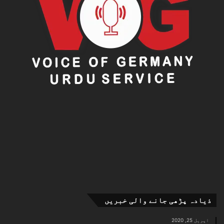
ذیادہ پڑھی جانے والی خبریں
اپریل 25, 2020