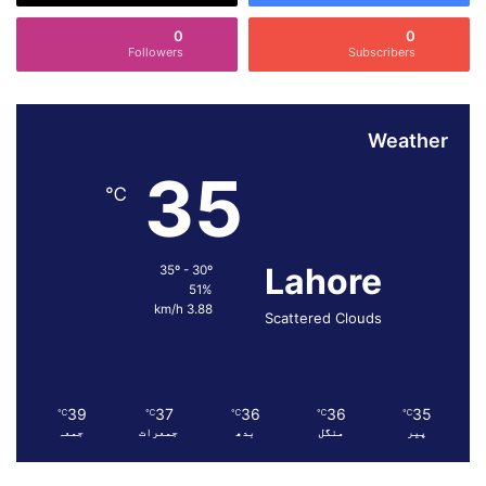
د
0
0
و
Followers
Subscribers
ں
ک
ی
خ
Weather
ل
35
ا
℃
ف
و
ر
ز
Lahore
35º - 30º
51%
ی
3.88 km/h
ہ
Scattered Clouds
و
س
ک
ت
39
37
36
36
35
℃
℃
℃
℃
℃
ی
پیر
منگل
بدھ
جمعرات
جمعہ
ہ
ے