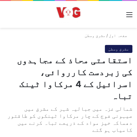
مینو
صفحہ اول
/
مشرق وسطیٰ
مشرق وسطیٰ
استقامتی محاذ کے مجاہدوں
کی زبردست کارروائی،
اسرائیل کے 4 مرکاوا ٹینک
تباہ
شمالی غزہ میں جبالیہ شہر کے مشرق میں
صیہونی فوج کے چار مرکاوا ٹینکوں کو طاقتور
دھماکہ خیز مواد کے ذریعے تباہ کرنے میں
کامیاب ہو گئے