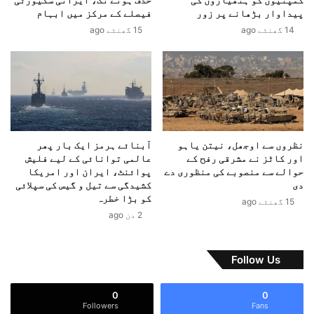
ک
د
پیداوار بڑھانے پر زور
فیصلے کے مرکز میں ابہام
ا
پ
ا
14 گھنٹے ago
15 گھنٹے ago
ر
ن
ڈ
ک
ی
ش
م
ا
ت
ف
ع
م
ی
نظروں سے اوجھل، نیتن یاہو
آبنائے ہرمز ایک بار پھر
ر
اور کاٹز نے مشرقی رفح کے
عالمی توانائی کے لیے فلیش
،
حوالے سے منصوبے کی منظوری دے
پوائنٹ، ایران اور امریکا
د
دی
کشیدگی سے تیل و گیس کی سپلائی
و
کو بڑا خطرہ
15 گھنٹے ago
ط
2 دن ago
ر
ف
ہ
Follow Us
م
ع
0
0
ا
Followers
Fans
ہ