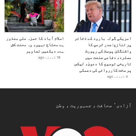
امریکی گولہ بارود کے ذخائر
اسلام آباد کا حمزہ علی معذور
پر تنازع: صدر ٹرمپ کا
ہے محتاج نہیں، وہ محنت کش
واشنگٹن پوسٹ کی رپورٹ
ہے، دیکھیں تصاویر
مسترد، دفاعی صنعت میں
18 گھنٹے ago
تاریخی توسیع کا دعویٰ، لیکس
پر سخت کارروائی کی دھمکی
4 گھنٹے ago
آزادیٴ صحافت ، جمہوریت ، وطن