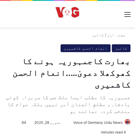
مینو
صفحہ اول
/
کالمز
کالمز
انعام الحسن کاشمیری
بھارت کاجمہوریہ ہونے کا
کھوکھلا دعویٰ…..انعام الحسن
کاشمیری
جمہوریہ کا مطلب ایسا ملک جس کا سربراہ کوئی
بادشاہ، مطلق العنان آمر نہیں بلکہ عوام کا
منتخب کردہ نمائند ہو
Voice of Germany Urdu News
S
جنوری 28, 2025
64
e
4 minutes read