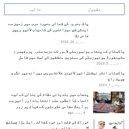
مقبول
حالیہ
پاک بحریہ کی شمالی بحیرۂ عرب میں زمین سے
اینٹی شپ میزائلوں کی کامیاب لائیو ویپن
فائرنگ
اپریل 25, 2020
پاکستان کے پنجاب یونیورسٹی لاہور کے مزید سترہ پروفیسر ز
سٹینفورڈ یونیورسٹی کی بہترین محققین کی لسٹ میں شامل
اکتوبر 5, 2023
پاکستان انٹر نیشنل ائیر لائینز فلائٹ سروس میں اندھیر نگری
چوپٹ راج
جولائی 7, 2023
پنجاب میں بلدیاتی نظام کی بحالی کے لیے
اتحاد کا اجلاس، جلد انتخابات اور آئین سے
ہم آہنگ مقامی حکومتوں کے قیام پر زور
4 ہفتے ago
خوراک کی قلت اور خود کفالت ۔ایک بڑا چیلنج
!!……پیر مشتاق رضوی