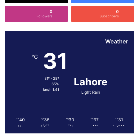
اقوام متحدہ کی قراردادوں کے مطابق مقبوضہ ریاست میں
رائے شماری منعقد کرکے دکھادے۔
0
0
Followers
Subscribers
Weather
31
℃
Lahore
31º - 28º
65%
1.41 km/h
Light Rain
40
36
30
37
31
℃
℃
℃
℃
℃
جمعرات
جمعہ
ہفتہ
اتوار
پیر