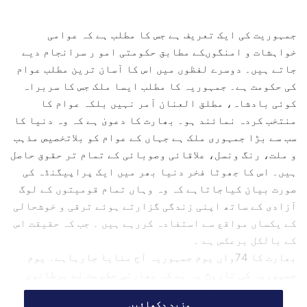
n
d
جمہوریت کی ایک تعریف ہے جس کا مطلب ہے کہ عوامی
a
خواہشات و امنگوںکے مطابق حکومتی امو ر سرانجام دیے
n
جاتے ہیں۔ دوسرے لفظوں میں اس کا آسان ترین مطلب عوام
e
کی حکومت ہے۔ جمہوریہ کا مطلب ایسا ملک جس کا سربراہ
m
کوئی بادشاہ، مطلق العنان آمر نہیں بلکہ عوام کا
a
منتخب کردہ نمائند ہو۔ بھارت کا دعویٰ ہے کہ وہ دنیا کا
i
l
سب سے بڑا جمہوری ملک ہے جہاں کے عوام کو بلاتخصیص مذہب
و ملت، رنگ ونسل، علاقائی وصوبائی کے تمام تر حقوق حاصل
ہیں۔ اس کا جھوٹا فخر دنیا بھر میں ایک پراپیگنڈہ کی
صورت بیان کیاجاتاہے کہ وہ وہاں تمام قومیتوں کے لوگ
آزادی کے ساتھ اپنی زندگی گزارتے ہوئے ترقی و خوشحالی
کے یکساں مواقع سے استفادہ کررہے ہیں ۔ جب کہ حقیقت اس
کے بالکل برعکس ہے ۔
بھارت کا 74واں یوم جمہوریہ آج منایا جارہاہے۔ یوم
جمہوریہ کی تاریخ یہ ہے کہ بھارتی حکومت نے برطانوی
راج کے ایکٹ 1935کو منسوخ کرکے آئین ہند کا نفاذ عمل
مزید دکھائیں