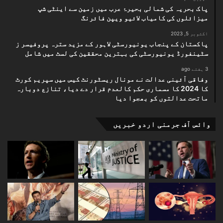
پاک بحریہ کی شمالی بحیرۂ عرب میں زمین سے اینٹی شپ
میزائلوں کی کامیاب لائیو ویپن فائرنگ
اکتوبر 5, 2023
پاکستان کے پنجاب یونیورسٹی لاہور کے مزید سترہ پروفیسر ز
سٹینفورڈ یونیورسٹی کی بہترین محققین کی لسٹ میں شامل
3 ہفتے ago
وفاقی آئینی عدالت نے مونال ریسٹورنٹ کیس میں سپریم کورٹ
کا 2024 کا مسماری حکم کالعدم قرار دے دیا، تنازع دوبارہ
ماتحت عدالتوں کو بھجوا دیا
وائس آف جرمنی اردو خبریں