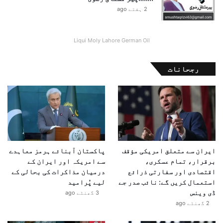
2 ہفتے ago
Liqui Moly Lahore German Oil
رجحانات
ایران سے متعلق امریکی مؤقف
پاکستان آبنائے ہرمز معاہدے
برقرار، تمام عسکری،
سے امریکہ اور ایران کے
اقتصادی اور سفارتی ذرائع
درمیان مذاکرات کی بحالی کے
استعمال کریں گے: نائب صدر جے
لیے پُرامید
ڈی وینس
3 گھنٹے ago
2 گھنٹے ago