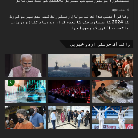
4 ہفتے ago
وفاقی آئینی عدالت نے مونال ریسٹورنٹ کیس میں سپریم کورٹ
کا 2024 کا مسماری حکم کالعدم قرار دے دیا، تنازع دوبارہ
ماتحت عدالتوں کو بھجوا دیا
وائس آف جرمنی اردو خبریں