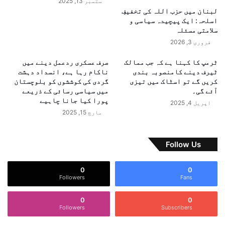
ستمبر 13, 2025
ک
ن
لبنان میں حزب اللہ کی تخفیفِ
م
ا
اسلحہ: ایک پیچیدہ سیاسی و
ا
ص
سلامتی مسئلہ
م
ف
فروری 3, 2026
ت
ا
ن
ع
ٹرمپ کا کہنا ہے کہ جب ممالک
صرف عسکری ردعمل دینے میں
ا
و
ٹیرف دینے کامنصوبہ بندی
ناکام رہا ہے، انسداد دہشت
ع
ا
کریں گے تو اسٹاک میں تیزی
گردی کی کوششوں کو بلوچستان
خ
ن
آئے گی۔
میں سیاسی رسائی کے ذریعے
ت
پورا کیا جانا چاہیے
اپریل 4, 2025
م
مارچ 15, 2025
ہ
و
ن
Follow Us
ے
س
0
0
ے
Followers
Fans
3
4
0
0
ا
Followers
Subscribers
ر