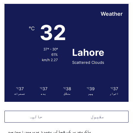
ب
5
Weather
0
ک
32
ر
℃
و
ڑ
ر
Lahore
37º - 30º
و
61%
پ
2.27 km/h
Scattered Clouds
ے
و
ص
و
ل
37
37
38
39
37
℃
℃
℃
℃
℃
اتوار
پیر
منگل
بدھ
جمعرات
مقبول
حالیہ
پاک بحریہ کی شمالی بحیرۂ عرب میں زمین سے