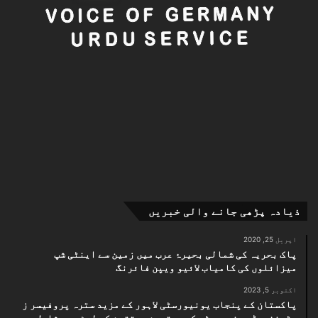
ذیادہ پڑھی جانے والی خبریں
اپریل 25, 2020
پاک بحریہ کی شمالی بحیرۂ عرب میں زمین سے اینٹی شپ
میزائلوں کی کامیاب لائیو ویپن فائرنگ
اکتوبر 5, 2023
پاکستان کے پنجاب یونیورسٹی لاہور کے مزید سترہ پروفیسر ز
سٹینفورڈ یونیورسٹی کی بہترین محققین کی لسٹ میں شامل