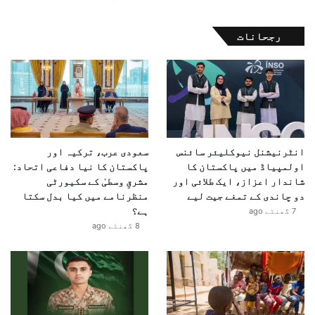
رجحانات
انٹرنیشنل نیوکلیئر سائنس
سعودی عرب، ترکیہ اور
اولمپیاڈ میں پاکستان کا
پاکستان کا نیا دفاعی اتحاد:
شاندار اعزاز، ایک طلائی اور
مشرقِ وسطیٰ کے سکیورٹی
دو چاندی کے تمغے جیت لیے
منظرنامے میں کیا بدل سکتا
ہے؟
7 گھنٹے ago
8 گھنٹے ago