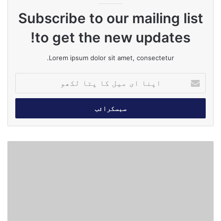
Subscribe to our mailing list
to get the new updates!
Lorem ipsum dolor sit amet, consectetur.
ا
پ
ن
ا
ا
ی
م
ب
ی
ی
ل
ن
ک
ک
ا
و
پ
ں
ت
ک
ا
ی