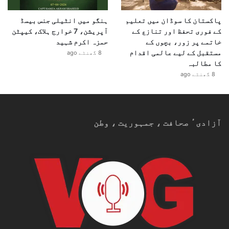
پاکستان کا سوڈان میں تعلیم
ہنگو میں انٹیلی جنس بیسڈ
کے فوری تحفظ اور تنازع کے
آپریشن، 7 خوارج ہلاک، کیپٹن
خاتمے پر زور، بچوں کے
حمزہ اکرم شہید
مستقبل کے لیے عالمی اقدام
8 گھنٹے ago
کا مطالبہ
8 گھنٹے ago
آزادیٴ صحافت ، جمہوریت ، وطن