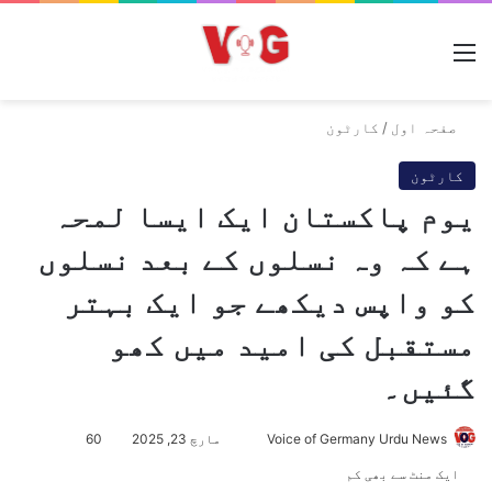
مینو
صفحہ اول
/
کارٹون
کارٹون
یوم پاکستان ایک ایسا لمحہ
ہے کہ وہ نسلوں کے بعد نسلوں
کو واپس دیکھے جو ایک بہتر
مستقبل کی امید میں کھو
گئیں۔
Voice of Germany Urdu News
S
مارچ 23, 2025
60
e
ایک منٹ سے بھی کم
n