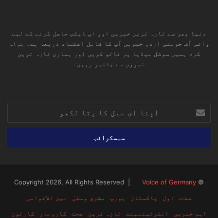
دنیا بھر سے تازہ ترین خبریں اور اپ ڈیٹس حاصل کرنے کے لیے
وائس آف جرمنی اردو خبریں آپ کا قابل اعتماد ذریعہ ہے۔ براہ
کرم ہمیں سوشل میڈیا پر فالو کریں اور ہماری تازہ ترین
خبروں سے باخبر رہیں۔
RSS
TikTok
Instagram
YouTube
LinkedIn
Facebook
X
اپنا
ای
میل
کا
پتا
لکھو
Voice of Germany
© Copyright 2026, All Rights Reserved |
صفحہ اول
پاکستان
یورپ
مشرق وسطیٰ
بین الاقوامی
اہم خبریں
انٹرٹینمینٹ
تازہ ترین
صحت
کاروبار
کارٹون