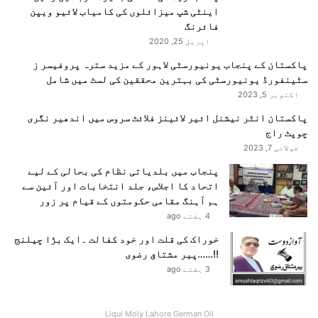
اینٹی شپ میزائلوں کی کامیاب لائیو ویپن
فائرنگ
اپریل 25, 2020
پاکستان کے پنجاب یونیورسٹی لاہور کے مزید سترہ پروفیسر ز
سٹینفورڈ یونیورسٹی کی بہترین محققین کی لسٹ میں شامل
اکتوبر 5, 2023
پاکستان انٹر نیشنل ائیر لائینز فلائٹ سروس میں اندھیر نگری
چوپٹ راج
جولائی 7, 2023
پنجاب میں بلدیاتی نظام کی بحالی کے لیے
اتحاد کا اجلاس، جلد انتخابات اور آئین سے
ہم آہنگ مقامی حکومتوں کے قیام پر زور
4 ہفتے ago
خوراک کی قلت اور خود کفالت ۔ایک بڑا چیلنج
!!……پیر مشتاق رضوی
3 ہفتے ago
Liqui Moly Lahore German Oil