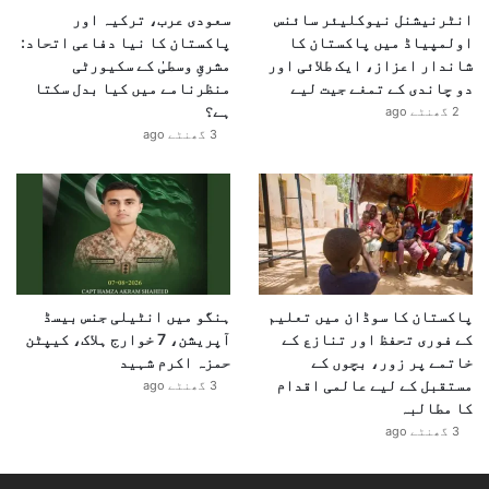
انٹرنیشنل نیوکلیئر سائنس
سعودی عرب، ترکیہ اور
اولمپیاڈ میں پاکستان کا
پاکستان کا نیا دفاعی اتحاد:
شاندار اعزاز، ایک طلائی اور
مشرقِ وسطیٰ کے سکیورٹی
دو چاندی کے تمغے جیت لیے
منظرنامے میں کیا بدل سکتا
ہے؟
2 گھنٹے ago
3 گھنٹے ago
پاکستان کا سوڈان میں تعلیم
ہنگو میں انٹیلی جنس بیسڈ
کے فوری تحفظ اور تنازع کے
آپریشن، 7 خوارج ہلاک، کیپٹن
خاتمے پر زور، بچوں کے
حمزہ اکرم شہید
مستقبل کے لیے عالمی اقدام
3 گھنٹے ago
کا مطالبہ
3 گھنٹے ago