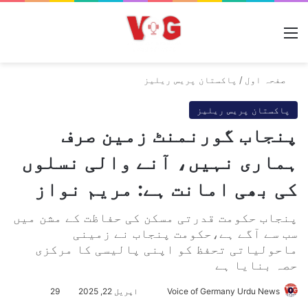
مینو
صفحہ اول
/
پاکستان پریس ریلیز
پاکستان پریس ریلیز
پنجاب گورنمنٹ زمین صرف
ہماری نہیں، آنے والی نسلوں
کی بھی امانت ہے: مریم نواز
پنجاب حکومت قدرتی مسکن کی حفاظت کے مشن میں
سب سے آگے ہے،حکومت پنجاب نے زمینی
ماحولیاتی تحفظ کو اپنی پالیسی کا مرکزی
حصہ بنایا ہے
Voice of Germany Urdu News
S
اپریل 22, 2025
29
e