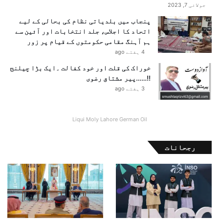
جولائی 7, 2023
پنجاب میں بلدیاتی نظام کی بحالی کے لیے
اتحاد کا اجلاس، جلد انتخابات اور آئین سے
ہم آہنگ مقامی حکومتوں کے قیام پر زور
4 ہفتے ago
خوراک کی قلت اور خود کفالت ۔ایک بڑا چیلنج
!!……پیر مشتاق رضوی
3 ہفتے ago
Liqui Moly Lahore German Oil
رجحانات