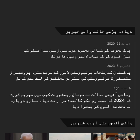
ذیادہ پڑھی جانے والی خبریں
اپریل 25, 2020
پاک بحریہ کی شمالی بحیرۂ عرب میں زمین سے اینٹی شپ
میزائلوں کی کامیاب لائیو ویپن فائرنگ
اکتوبر 5, 2023
پاکستان کے پنجاب یونیورسٹی لاہور کے مزید سترہ پروفیسر ز
سٹینفورڈ یونیورسٹی کی بہترین محققین کی لسٹ میں شامل
4 ہفتے ago
وفاقی آئینی عدالت نے مونال ریسٹورنٹ کیس میں سپریم کورٹ
کا 2024 کا مسماری حکم کالعدم قرار دے دیا، تنازع دوبارہ
ماتحت عدالتوں کو بھجوا دیا
وائس آف جرمنی اردو خبریں