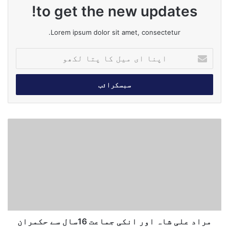
to get the new updates!
Lorem ipsum dolor sit amet, consectetur.
ا
پ
ن
ا
ا
ی
م
م
ی
ر
ل
ا
ک
د
ا
ع
پ
ل
ت
ی
ا
ش
ل
ا
ک
ہ
مراد علی شاہ اور انکی جماعت 16سال سے حکمران
ھ