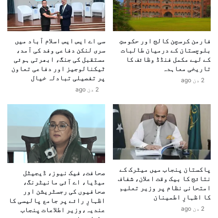
ے
ر
م
ا
ر
ن
ی
ہ
فارمن کرسچن کالج اور حکومتِ
سی اے ایس ایس اسلام آباد میں
ت
ے
بلوچستان کے درمیان طالبات
سری لنکن دفاعی وفد کی آمد،
ک
کے لیے مکمل فنڈڈ وظائف کا
مستقبل کی جنگ، ابھرتی ہوئی
م
س
تاریخی معاہدہ
ٹیکنالوجیز اور دفاعی تعاون
گ
گ
پر تفصیلی تبادلہ خیال
ر
2 دن ago
ن
2 دن ago
ا
ل
پ
ف
ن
ر
ی
ی
ک
ک
ا
و
ر
ر
ک
ی
پاکستان پنجاب میں میٹرک کے
صحافت، فیک نیوز، ڈیجیٹل
ر
ڈ
نتائج کا بیک وقت اعلان، شفاف
میڈیا، اے آئی مانیٹرنگ،
د
و
امتحانی نظام پر وزیر تعلیم
صحافیوں کی رجسٹریشن اور
گ
ر
کا اظہارِ اطمینان
اظہارِ رائے پر جامع پالیسی کا
ی
س
2 دن ago
عندیہ،وزیر اطلاعات پنجاب
م
ے