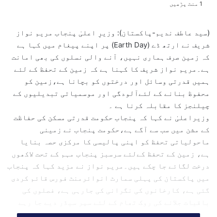
1 منٹ پڑھیں
n
d
(سید عاطف ندیم-پاکستان): وزیرِ اعلیٰ پنجاب مریم نواز
a
شریف نے ارتھ ڈے (Earth Day) پر اپنے پیغام میں کہا ہے
n
کہ زمین صرف ہماری نہیں، آنے والی نسلوں کی بھی امانت
e
ہے۔مریم نواز شریف کا کہنا ہے کہ زمین کے تحفظ کے لئے
m
ہمیں قدرتی وسائل اور درختوں کو بچانا ہے،زمین کو
a
محفوظ بنانے کے لئےآلودگی اور موسمیاتی تبدیلیوں کے
i
l
چیلنجز کا مقابلہ کرنا ہے ۔
وزیراعلیٰ نے کہا کہ پنجاب حکومت قدرتی مسکن کی حفاظت
کے مشن میں سب سے آگے ہے،حکومت پنجاب نے زمینی
ماحولیاتی تحفظ کو اپنی پالیسی کا مرکزی حصہ بنایا
ہے، زمین کے تحفظ کےلئے سرسبز پنجاب مہم کے تحت لاکھوں
درخت لگائے جا چکے ہیں۔مریم نواز نے مزید کہا کہ پنجاب
میں پاکستان کی پہلی سمارٹ انوائرمنٹ فورس قائم کردی
گئی ہے، کارخانوں کی نگرانی کی جارہی ہے، فصلوں کی
باقیات جلانے کی روک تھام کے لئے سپر سیڈر دیے جا رہے
ہیں۔