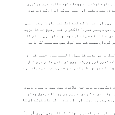
ہ ہمارے لوگوں نے پچھلے کچھ سالوں میں یوکرین
ے ذریعے دیکھا اور سنا ہے کہ اب ان کے دماغوں
رہی۔ اور یہ ان کے لیے ایک نیا نارمل ہے۔ ایسی
 بھی دیکھی تھی۔‘‘ ڈاکٹر رافعہ رفیق نے کا مزید
دی مسائل کے حل کے لیے جدوجہد کر رہی ہے اس کا
 کی گردان سننے کے بعد لوگ یہی سمجھنے لگ جاتے
گ یا تو مذہب کا سہارا لیتے ہیں، جیسا کہ آج
وگ دکھوں اور پریشانیوں کو ہنسی مذاق میں ڈال
چنے کے مروجہ طریقے ہیں، جو ہم اب بھی دیکھ رہے
 دیکھیں صرف سرحدی علاقوں میں پندرہ سترہ دنوں
 ہوتا۔عوام تو عوام ہیں جو بیانات بلاول بھٹو
ورت ہے۔ وہ بھٹو اور ایوب دور کو یاد کرکے ان کا
ئی نیا ملی نغمہ یا جنگی ترانہ بھی نہیں آیا۔”