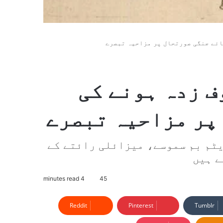
ائے جنگی صورتحال پر مزاحیہ تبصرے
ف زدہ ہونے کی
پر مزاحیہ تبصرے
یٹم بم سموسے، میزائلی رائتے کے
ے ہیں
4 minutes read
45
Reddit
Pinterest
Tumblr