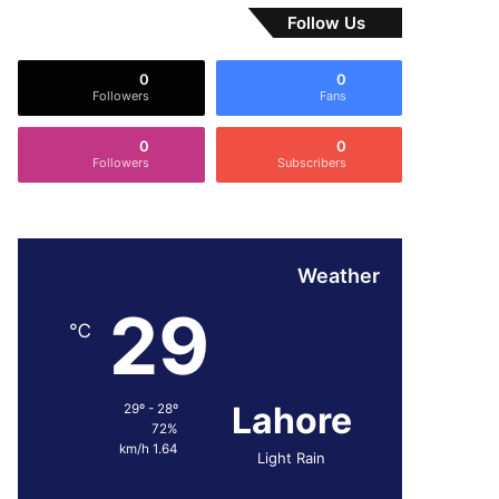
Follow Us
0
0
Followers
Fans
0
0
Followers
Subscribers
Weather
29
℃
Lahore
29º - 28º
72%
1.64 km/h
Light Rain