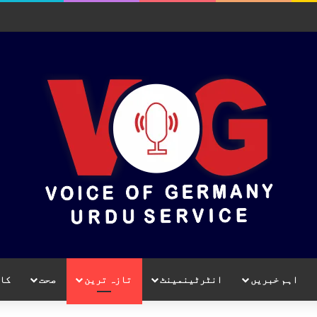
اہم خبریں
انٹرٹینمینٹ
تازہ ترین
صحت
کا