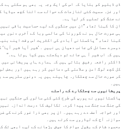
ڈی ڈبلیو کو بتایا کہ اس کی ایک وجہ یہ بھی ہو سکتی ہے ک
اور غزہ سمیت کئی تنازعات کے حوالے سے اتنا کچھ میڈیا ک
نے جنگ کو تسلیم کر لیا ہے۔
ان کا کہنا تھا، ”ان میں جنگوں کے لیے حساسیت باقی نہیں 
ہی صورت حال ہم نے کورونا کی عالمی وبا کے آخری دنوں میں
کہنا تھا، ” پاکستانی آبادی کی اکثریت اس وقت اپنے بنیا
دوسرے مسائل کی جانب دھیان ہی نہیں ۔ ‘شیر آیا شیر آیا‘
ہیں کہ اب شیر آ ہی جائے تو دیکھتے ہیں کیا ہوتا ہے۔‘‘
ڈاکٹر رافعہ رفیق بتاتی ہیں کہ ہمارے ہاں پریشانی میں لو
کل کچھ لوگ امن و سلامتی کی دعائیں کر رہے ہیں اور بعض ل
کر صورت حال سے چھٹکارہ چاہیتے ہیں یہ دونوں سٹریس سے ب
ہیں۔
پریشانیوں سے چھٹکارے کے راستے
پاکستانیوں نے یورپ کی طرح کئی کئی سالوں کی جنگیں نہیں
کی جنگ سے جنگ سے پیدا کردہ تکالیف کا درست اندازہ نہیں
اور خواجہ آصف دے رہے ہیں۔ ان پر بھی ذرا غور کرنے کی ضر
موازنہ آج کے لیڈروں سے کرتے ہیں۔
محمود شام کے بقول عوام کا جوش بڑھانے کے لیے ابھی تک کو