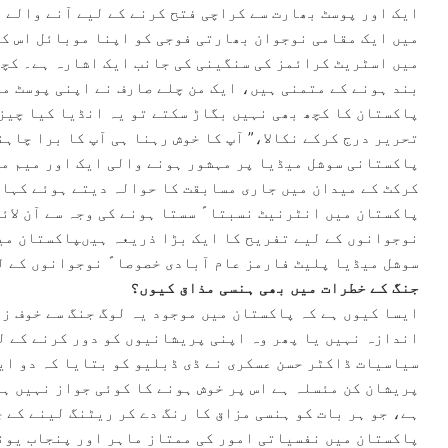
ایک اور پوسٹ بھارت سے کراچی فتح کرنے کے لیے آنے والے 
میں ایک مقامی نوجوان بھارتی فوجی کو اپنا موبائل اس کے
میں اسٹریٹ کرائمز کی سنگینی کی جانب ایک اشارہ ہے۔ کچھ
بند ہونے کے متمنی ہیں، ایک من چلے صارف نے اپنی پوسٹ م
پاکستان کا کچھ بھی نہیں بگاڑ سکتے تو یہ انڈیا کیا چیز 
تحریر درج کرکے نکالا،” آپ کا خوش رہنا ہی آپ کا برا چاہن
پاکستانی سوشل میڈیا پر مہشور ہونے والی ایک اور میم می
کرکٹ کے میدان میں جاری مسابقت کا حوالہ دیتے ہوئے کہا، ’
پاکستان میں انٹرنیٹ نسبتاﹰ سستا ہونے کی وجہ سے آن لائ
نوجوانوں کے لیے تفریح کا ایک بڑا ذریعہ ہیںپاکستان میں 
سوشل میڈیا پلیٹ فارمز عام آبادی خصوصاﹰ نوجوانوں کے ل
جنگ کے خطرات میں بھی ہنسی مذاق کیوں؟
ایسا کیوں ہے کہ پاکستان میں موجود یہ لوگ جنگ سے خوف ز
اندازہ نہیں یا پھر وہ اپنی پریشانیوں کو دور کرنے کے ل
سیاسیات ڈاکٹر حسن عسکری نے ڈی ڈبلیو کو بتایا کہ دو ای
پریشان کن مئسلہ ہے اس پر خوش ہونے کا کوئی جواز نہیں ہے
ہے، جو ہر بات کو ہنسی مزاق کا رنگ دے کر ریٹنگ لینے کے چ
پاکستان میں نفسیاتی امور کی ممتاز ماہر اور پنجاب یون