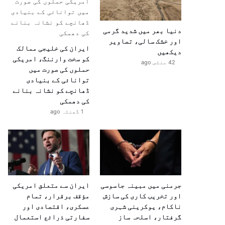
دنیا بھر میں شدید گرمی
اور خشک سالی، تصاویر
ایران کی خلیجی ممالک
دیکھیں
کو سخت وارننگ، امریکی
42 منٹس ago
حملوں کی صورت میں
توانائی کے بنیادی
ڈھانچے کو نشانہ بنانے
کی دھمکی
1 گھنٹہ ago
جرمنی میں مبینہ جاسوسی
ایران سے متعلق امریکی
اور تخریب کاری کی سازش
مؤقف برقرار، تمام
ناکام، یوکرینی شہری
عسکری، اقتصادی اور
گرفتار، اسلحہ ساز
سفارتی ذرائع استعمال