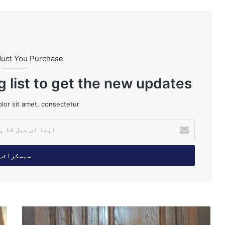
duct You Purchase
g list to get the new updates!
or sit amet, consectetur.
ا
پ
ن
ا
ا
ی
م
ی
ل
ج
آ
ک
ن
ر