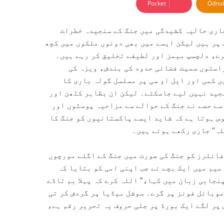
Pocket
Odnok
اری حالیہ کشیدگی میں جنگ کے سنجیدہ خطرات
 پر ہیں لیکن ایسے میں بھی دونوں ملکوں میں کچھ
ے، دلچسپ میمز اور لطیفے تخلیق کر رہے ہیں۔
استوں سمیت فضائی حدود کی بندش، ویزہ کی
 کمی اور ایل او سی پر مسلسل گولہ باری کا
جید نہیں لیے جاسکتے۔ لیکن ان بظاہر کٹھن اور
 سے حصے نے جنگ کے حوالے سے مزاحیہ پوسٹوں اور
وس ہوتا ہے کہ شاید ایسے پاکستانیوں کو جنگ کا
ہ‘‘ جاری رکھے ہوئے ہیں۔
فائلرز کو جنگ کی صورت میں جنگ کے اگلے مورچوں
میم میں ایک بچے نے جب اپنی امی کو بتایا کہ
نجابی زبان میں کہا،” اللہ کرے کہ پہلا بم تاڈے
 موبائل فونز پر گرے۔ سوشل میڈیا پر گردش کر تی
پر لگے ایک بورڈ پر جلی حروف یہ تحریر رقم ہے،