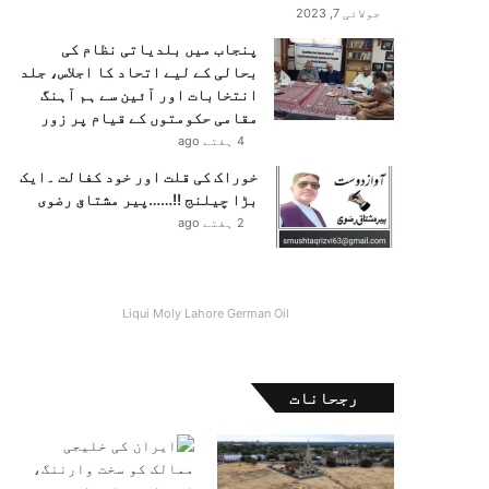
جولائی 7, 2023
پنجاب میں بلدیاتی نظام کی
بحالی کے لیے اتحاد کا اجلاس، جلد
انتخابات اور آئین سے ہم آہنگ
مقامی حکومتوں کے قیام پر زور
4 ہفتے ago
خوراک کی قلت اور خود کفالت ۔ایک
بڑا چیلنج !!……پیر مشتاق رضوی
2 ہفتے ago
Liqui Moly Lahore German Oil
رجحانات