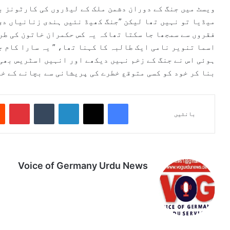
میڈیا تو نہیں تھا لیکن ”جنگ کھیڈ نئیں ہندی زنانیاں دی‘
فقروں سے سمجھا جا سکتا تھاکہ یہ کس حکمران خاتون کی طرف
اسما تنویر نامی ایک طالبہ کا کہنا تھا، ” یہ سارا کام ج
ہوئی اس نے جنگ کے زخم نہیں دیکھے اور انہیں اسٹریس بھی
بنا کر خود کو کسی متوقع خطرے کی پریشانی سے بچانے کے خو
Pinterest
Tumblr
LinkedIn
X
Facebook
بانٹیں
Voice of Germany Urdu News
Tik
Ins
Yo
Lin
Fa
We
To
tag
uT
ke
ce
bsi
k
ra
ub
dIn
bo
te
m
e
ok