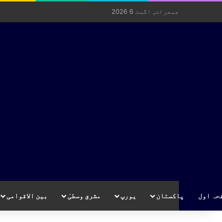
جمعرات, اگست 6 2026
حہ اول
پاکستان
یورپ
مشرق وسطیٰ
بین الاقوامی