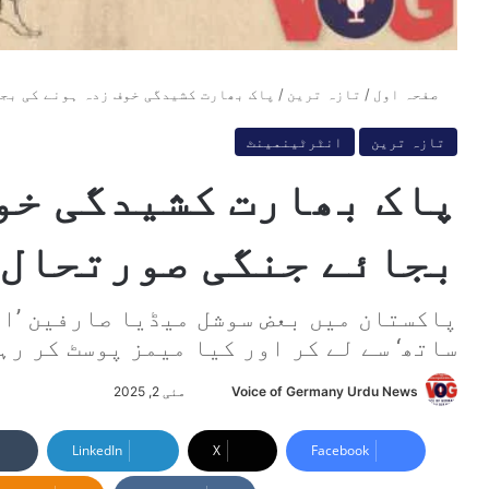
صفحہ اول
/
تازہ ترین
/
پاک بھارت کشیدگی خوف زدہ ہونے کی بج
تازہ ترین
انٹرٹینمینٹ
پاک بھارت کشیدگی خو
بجائے جنگی صورتحال 
پاکستان میں بعض سوشل میڈیا صارفین ’ا
ساتھ‘ سے لے کر اور کیا میمز پوسٹ کر رہ
Voice of Germany Urdu News
S
مئی 2, 2025
e
n
LinkedIn
X
Facebook
d