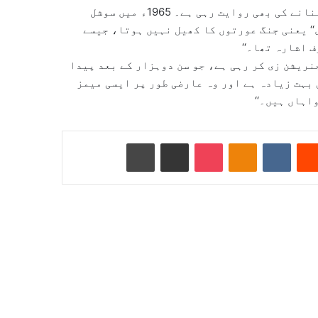
ویسٹ میں جنگ کے دوران دشمن ملک کے لیڈروں کی کارٹونز بنانے کی بھی روایت رہی ہے۔ 1965ء میں سوشل
‘ یعنی جنگ عورتوں کا کھیل نہیں ہوتا، جیسے
 اشارہ تھا۔‘‘
نریشن زی کر رہی ہے، جو سن دوہزار کے بعد پیدا
 بہت زیادہ ہے اور وہ عارضی طور پر ایسی میمز
اہاں ہیں۔‘‘
Reddit
VKontakte
Odnoklassniki
Pocket
ای میل کے ذریعے شیئر کریں
پرنٹ کریں