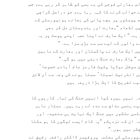
اس بھارتی فوجی کی بے بسی کو ظاہر کر رہی ہے، جس
 حوالے کرنے کا کہہ رہا ہے، جو دراصل کراچی
 پوسٹوں پر بچے پانی کی بجائے یونیورسٹی کے
یں لکھا، ”بھارت اور ہندوستان مل کر بھی
ہے۔‘‘ ایک صارف نے اپنا غصہ اپنی پوسٹ پر یہ
ے والوں کے لیے سب سے بڑی سزا ہے۔ ‘‘
ں ایک صارف نے پاکستان اور بھارت کے مابین
’ پاک بھارت جنگ دبئی میں ہو گی۔‘‘
ن سوشل میڈیا پلیٹ فارمز عام آبادی خصوصاﹰ
انٹرنیٹ نسبتاﹰ سستا ہونے کی وجہ سے آن لائن
یے تفریح کا ایک بڑا ذریعہ ہیں
دہ نہیں ہیں، کیا انہیں جنگ کی تباہ کاریوں کا
یے ہنسی مذاق سے مدد لے رہے ہیں۔ ممتاز ماہر
ٹمی ملکوں میں جنگ ایک نہایت ہی سنجیدہ اور
۔ ان کے نزدیک، ”یہ کام ایسے لوگوں کا ہو سکتا
کر میں ہوں۔‘‘
یورسٹی کی معلمہ پروفیسر ڈاکٹر رافعہ رفیق نے