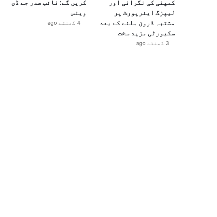
کمپنی کی نگرانی اور
کریں گے: نائب صدر جے ڈی
لیپزگ ایئرپورٹ پر
وینس
مشتبہ ڈرون ملنے کے بعد
4 گھنٹے ago
سکیورٹی مزید سخت
3 گھنٹے ago