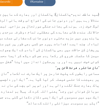
lassniki
VKontakte
a
n
e
(سید عاطف ندیم-پاکستان): پاکستان اور بھارت کے مابین ج
m
منڈلا رہے ہیں اور دونوں جانب کی افواج اس وقت ہائی الرٹ
a
لوگ خوف زدہ ہونے کی بجائے جنگی صورتحال پر مزاحیہ تبصر
i
حالانکہ سندھ طاس معاہدے کی معطلی، تمام دوطرفہ سرحدی ر
l
پابندیوں میں مزید سختی، دونوں جانب کے سفارتی عملے میں
تبادلہ چند ایسے اقدامات ہیں، جو کسی بھی طور پر غیر سن
پریشان کن حالات میں بھی پاکستان کی آبادی کے ایک چھوٹے
میمز کا سلسلہ شروع کر رکھا ہے، جس کو دیکھ کر ایسا محس
کوئی خوف نہیں ہے اور وہ پرسکون انداز میں اپنا ”شغل میل
‘نان فائلر، فرنٹ لائن پر’
سماجی رابطوں کے پلیٹ فارمز پر ایک صارف نے لکھا، ”نان 
پر بھیجنے کا حتمی فیصلہ کر لیا گیا ہے۔‘‘ ایک اور دلچسپ 
پاک بھارت جنگ لگنے والی ہے اور اس پر اس بچے کی ماں نے پ
موبائل فوناں نوں وجے‘‘ یعنی اللہ کرے کہ پہلا بم تمھارے
ایک میم میں سموسوں کی ایک ایسی دکان دکھائی گئی ہے، جس 
”ایٹم بم سموسے، میزائلی رائتے کے ساتھ‘‘