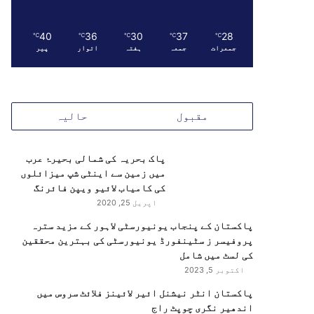
40
36
30
37
28
℃
℃
℃
℃
℃
جمعرات
جمعہ
ہفتہ
اتوار
پیر
مقبول
حالیہ
پاک بحریہ کی شمالی بحیرۂ عرب
میں زمین سے اینٹی شپ میزائلوں
کی کامیاب لائیو ویپن فائرنگ
اپریل 25, 2020
پاکستان کے پنجاب یونیورسٹی لاہور کے مزید سترہ
پروفیسر ز سٹینفورڈ یونیورسٹی کی بہترین محققین
کی لسٹ میں شامل
اکتوبر 5, 2023
پاکستان انٹر نیشنل ائیر لائینز فلائٹ سروس میں
اندھیر نگری چوپٹ راج