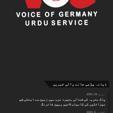
ذیادہ پڑھی جانے والی خبریں
اپریل 25, 2020
پاک بحریہ کی شمالی بحیرۂ عرب میں زمین سے اینٹی شپ
میزائلوں کی کامیاب لائیو ویپن فائرنگ
اکتوبر 5, 2023