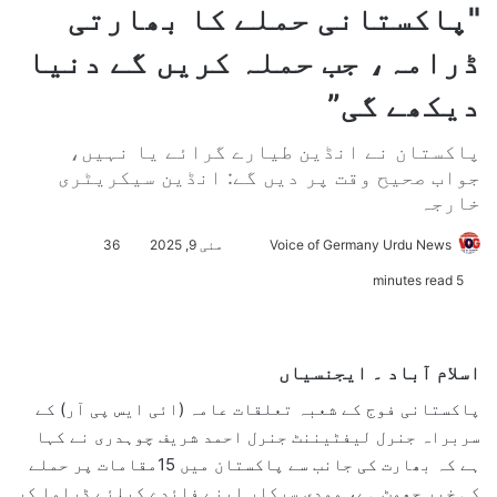
"پاکستانی حملے کا بھارتی
ڈرامہ، جب حملہ کریں گے دنیا
دیکھے گی”
پاکستان نے انڈین طیارے گرائے یا نہیں،
جواب صحیح وقت پر دیں گے: انڈین سیکریٹری
خارجہ
Voice of Germany Urdu News
S
مئی 9, 2025
36
e
5 minutes read
n
d
a
اسلام آباد ۔ ایجنسیاں
n
e
پاکستانی فوج کے شعبہ تعلقات عامہ (ائی ایس پی آر) کے
m
سربراہ جنرل لیفٹیننٹ جنرل احمد شریف چوہدری نے کہا
a
ہے کہ بھارت کی جانب سے پاکستان میں 15مقامات پر حملے
i
کی خبر جھوٹ ہے، مودی سرکار اپنے فائدے کیلئے ڈراما کر