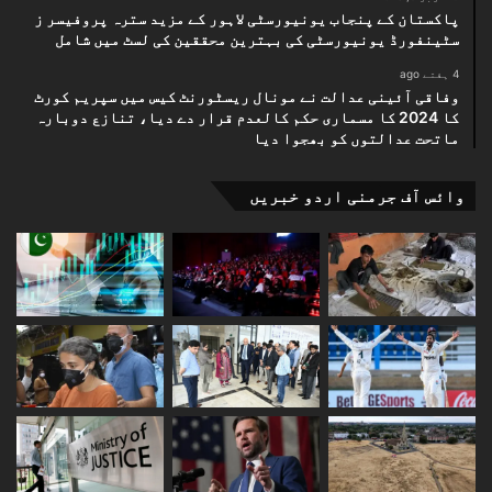
پاکستان کے پنجاب یونیورسٹی لاہور کے مزید سترہ پروفیسر ز
سٹینفورڈ یونیورسٹی کی بہترین محققین کی لسٹ میں شامل
4 ہفتے ago
وفاقی آئینی عدالت نے مونال ریسٹورنٹ کیس میں سپریم کورٹ
کا 2024 کا مسماری حکم کالعدم قرار دے دیا، تنازع دوبارہ
ماتحت عدالتوں کو بھجوا دیا
وائس آف جرمنی اردو خبریں