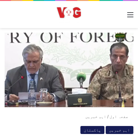
مینو
صفحہ اول
/
اہم خبریں
اہم خبریں
پاکستان