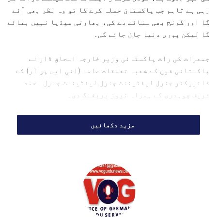
l
رہی ہے تاہم جب پاکستان حملہ کرے گا تو وہ نظر بھی آئے
گا اور گونج بھی سنائے دے گی، بھارتی میڈیا نہیں بتائے
گا لیکن پوری دنیا جان جائے گی۔
جمعرات کی رات پاکستانی وزیر خارجہ اسحاق ڈار نے
پاکستانی فوج کے شعبہ تعلقات عامہ (ائی ایس پی آر) کے
ڈائریکٹر جنرل لیفٹیننٹ جنرل لیفٹیننٹ جنرل احمد
شریف چوہدری کے ہمراہ نیوز بریفنگ دی۔
لیفٹیننٹ جنرل احمد شریف چوہدری کا کہنا تھا کہ آدم
مزید دکھائیں
پور سے چار میزائل فائر ہوئے، ان میں سے ایک
پروجیکٹائل (میزائل) انہوں نے خود امرتسر میں گرایا،
باقی دو بین الاقوامی سرحد عبور کر کے پاکستان میں داخل
ہوئے، ان میں سے ایک کو ڈنگہ پر مار گرایا گیا، جس کا
فرانزک کیا جا رہا ہے۔
انہوں نے کہاکہ مشرقی سرحد ہماری گہری نظر ہے اور ہر
متحرک شے کو مانیٹر کیا جا رہا ہے اور اسے گرایا جا رہا