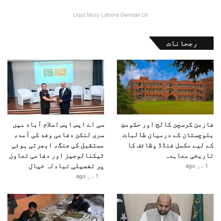
ہے اس بارے میں ان کا کیا کہنا ہے کہ تو انڈین سیکریٹری
Liqui Moly Lahore German Oil
خارجہ وکرم مسری نے سوال کا جواب دینے سے گریز کرتے
ہوئے کہا کہ اس سوال کا جواب ’صحیح وقت‘ پر دیا جائے گا۔
رجحانات
ایک اور سوال کے جواب میں انڈین حکام کا کہنا تھا کہ
’آپریشن سندور کے دوران نیلم جہلم ڈیم کو نشانہ نہیں
بنایا گیا۔‘
فارمن کرسچن کالج اور حکومتِ
سی اے ایس ایس اسلام آباد میں
بلوچستان کے درمیان طالبات
سری لنکن دفاعی وفد کی آمد،
کے لیے مکمل فنڈڈ وظائف کا
مستقبل کی جنگ، ابھرتی ہوئی
تاریخی معاہدہ
ٹیکنالوجیز اور دفاعی تعاون
پر تفصیلی تبادلہ خیال
1 دن ago
1 دن ago