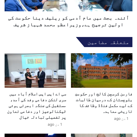
رہا ہے؟
ی
ٹ
ک
م
ی
ی
آئندہ بجٹ میں عام آدمی کو ریلیف دینا حکومت کی
و
ں
اولین ترجیح ہے،وزیراعظم محمد شہباز شریف
ز
ع
ی
ا
متعلقہ مضامین
ر
م
خ
آ
ا
د
ر
م
ج
ی
ہ
ک
ک
و
ا
ر
ر
فارمن کرسچن کالج اور حکومتِ
سی اے ایس ایس اسلام آباد میں
ی
بلوچستان کے درمیان طالبات
سری لنکن دفاعی وفد کی آمد،
ا
ل
کے لیے مکمل فنڈڈ وظائف کا
مستقبل کی جنگ، ابھرتی ہوئی
ب
ی
تاریخی معاہدہ
ٹیکنالوجیز اور دفاعی تعاون
ط
ف
پر تفصیلی تبادلہ خیال
1 دن ago
ہ
د
1 دن ago
،
ی
ج
ن
انہوں نے کہا کہ بھارتی میڈیا میں انجنیئرڈ جنگی جنون