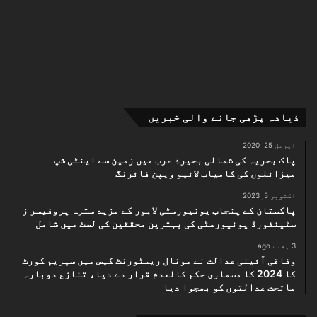
ذیادہ پڑھی جانے والی خبریں
اپریل 25, 2020
پاک بحریہ کی شمالی بحیرۂ عرب میں زمین سے اینٹی شپ
میزائلوں کی کامیاب لائیو ویپن فائرنگ
اکتوبر 5, 2023
پاکستان کے پنجاب یونیورسٹی لاہور کے مزید سترہ پروفیسر ز
سٹینفورڈ یونیورسٹی کی بہترین محققین کی لسٹ میں شامل
3 ہفتے ago
وفاقی آئینی عدالت نے مونال ریسٹورنٹ کیس میں سپریم کورٹ
کا 2024 کا مسماری حکم کالعدم قرار دے دیا، تنازع دوبارہ
ماتحت عدالتوں کو بھجوا دیا