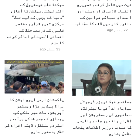
نیٹ میں شامل کرنے، تصویری
سیکنڈ فلم فیسٹیول کے
انتباہ لازمی قرار دینے اور
انٹرنیشنل سیکشن کا آغاز،
انسدادِ تمباکو قوانین کے
"دنیا کے بچوں کے لیے جنگ”
دائرہ کار میں لانے کا مطالبہ
مرکزی تھیم قرار، مختصر
فلموں کے ذریعے جنگ کے
22 منٹس ago
انسانی المیے کو اجاگر کرنے
کا عزم
33 منٹس ago
پاکستان آرمی ایوی ایشن کا
صحافت، فیک نیوز، ڈیجیٹل
براڈ پیک پر بڑا ریسکیو
میڈیا، اے آئی مانیٹرنگ،
آپریشن، سات غیر ملکی کوہ
صحافیوں کی رجسٹریشن اور
پیماؤں کے جسدِ خاکی برآمد،
اظہارِ رائے پر جامع پالیسی
اسکردو منتقل، لاپتہ افراد کی
کا عندیہ،وزیر اطلاعات پنجاب
تلاش بدستور جاری
عظمیٰ بخاری