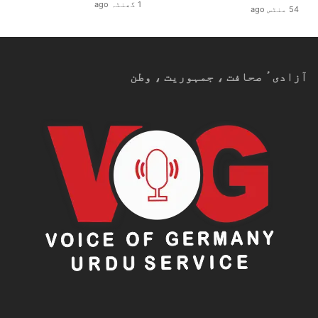
1 گھنٹہ ago
54 منٹس ago
آزادیٴ صحافت ، جمہوریت ، وطن