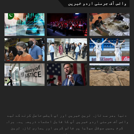
وائس آف جرمنی اردو خبریں
دنیا بھر سے تازہ ترین خبریں اور اپ ڈیٹس حاصل کرنے کے لیے
وائس آف جرمنی اردو خبریں آپ کا قابل اعتماد ذریعہ ہے۔ براہ
کرم ہمیں سوشل میڈیا پر فالو کریں اور ہماری تازہ ترین