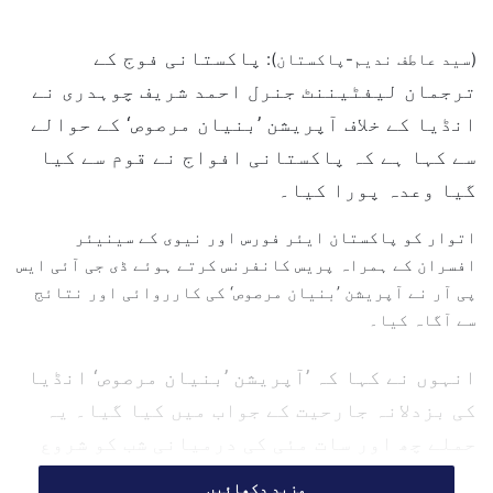
n
d
پاکستانی فوج کے
(سید عاطف ندیم-پاکستان):
a
n
ترجمان لیفٹیننٹ جنرل احمد شریف چوہدری نے
e
انڈیا کے خلاف آپریشن ’بنیان مرصوص‘ کے حوالے
m
سے کہا ہے کہ پاکستانی افواج نے قوم سے کیا
a
گیا وعدہ پورا کیا۔
i
l
اتوار کو پاکستان ایئر فورس اور نیوی کے سینیئر
افسران کے ہمراہ پریس کانفرنس کرتے ہوئے ڈی جی آئی ایس
پی آر نے آپریشن ’بنیان مرصوص‘ کی کارروائی اور نتائج
سے آگاہ کیا۔
انہوں نے کہا کہ ’آپریشن ’بنیان مرصوص‘ انڈیا
کی بزدلانہ جارحیت کے جواب میں کیا گیا۔ یہ
حملے چھ اور سات مئی کی درمیانی شب کو شروع
ہوئے جن کے نتیجے میں معصوم شہری، جن میں
مزید دکھائیں