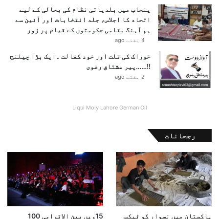
ا
پنجاب میں بلدیاتی نظام کی بحالی کے لیے
ر
اتحاد کا اجلاس، جلد انتخابات اور آئین سے
ح
ہم آہنگ مقامی حکومتوں کے قیام پر زور
ی
4 ہفتے ago
ت
پ
خوراک کی قلت اور خود کفالت ۔ایک بڑا چیلنج
ر
!!……پیر مشتاق رضوی
ک
2 ہفتے ago
ی
و
ں
Liqui Moly Lahore German Oil
خ
ا
رجحانات
م
و
ش
؟
پاکستان میں نسوار کو ٹیکس
15ویں بین الاقوامی 100