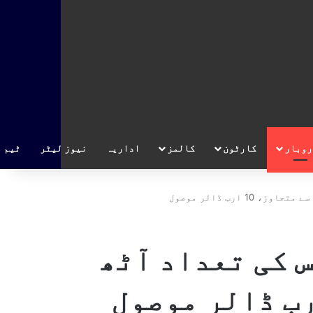
روبار
کارٹون
کالمز
اداریہ
نیوز لیٹر
ٹیم
 ارب ڈالر موصول
 کی تعداد آٹھ