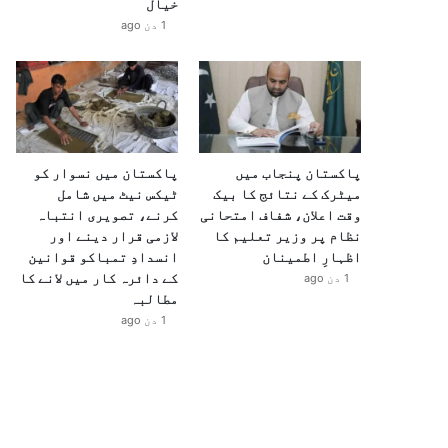
خیال
1 دن ago
پاکستان پنجاب میں
پاکستان میں نسوار کو
میٹرک کے نتائج کا بیک
ٹیکس نیٹ میں شامل
وقت اعلان، شفاف امتحانی
کرنے، تصویری انتباہ
نظام پر وزیر تعلیم کا
لازمی قرار دینے اور
اظہارِ اطمینان
انسدادِ تمباکو قوانین
کے دائرہ کار میں لانے کا
1 دن ago
مطالبہ
1 دن ago