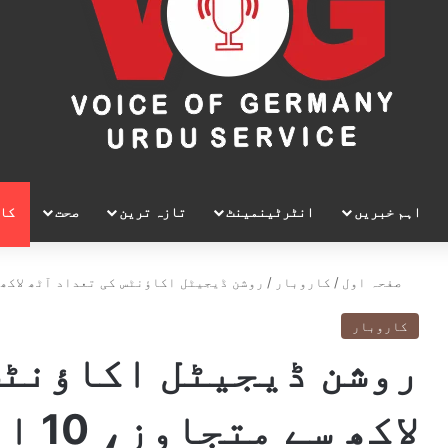
اہم خبریں
انٹرٹینمینٹ
تازہ ترین
صحت
کا
صفحہ اول
/
کاروبار
/
روشن ڈیجیٹل اکاؤنٹس کی تعداد آٹھ لاکھ سے متجاوز، 10
کاروبار
روشن ڈیجیٹل اکاؤنٹس
لاکھ سے متجاوز، 10 ارب ڈالر موصول