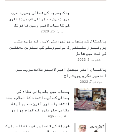
پاک بحریہ کی شمالی بحیرۂ عرب
میں زمین سے اینٹی شپ میزائلوں
کی کامیاب لائیو ویپن فائرنگ
اپریل 25, 2020
پاکستان کے پنجاب یونیورسٹی لاہور کے مزید سترہ
پروفیسر ز سٹینفورڈ یونیورسٹی کی بہترین محققین
کی لسٹ میں شامل
اکتوبر 5, 2023
پاکستان انٹر نیشنل ائیر لائینز فلائٹ سروس میں
اندھیر نگری چوپٹ راج
جولائی 7, 2023
پنجاب میں بلدیاتی نظام کی
بحالی کے لیے اتحاد کا اجلاس، جلد
انتخابات اور آئین سے ہم آہنگ
مقامی حکومتوں کے قیام پر زور
4 ہفتے ago
خوراک کی قلت اور خود کفالت ۔ایک
بڑا چیلنج !!……پیر مشتاق رضوی