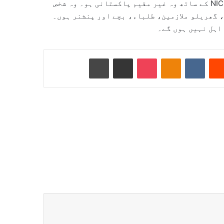
وہ شخص جس کے پاس پاکستانی پاسپورٹ POC، NIC یا پھر NICOP کے ساتھ وہ غیر مقیم پاکستانی ہو۔ وہ شخص
 گھریلو ملازمین، طلباء، بچے اور پنشنر ہوں۔
اہل نہیں ہوں گے۔
Reddit
VKontakte
Odnoklassniki
Pocket
ای میل کے ذریعے شیئر کریں
پرنٹ کریں