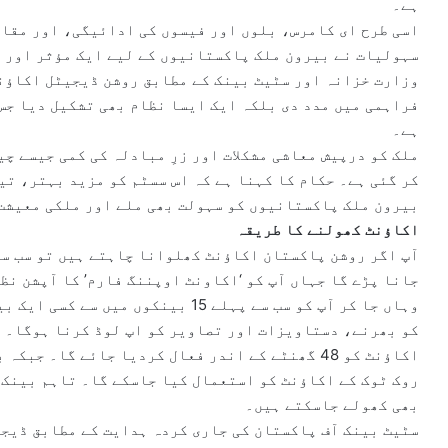
ہے۔
اسی طرح ای کامرس، بلوں اور فیسوں کی ادائیگی، اور مقام
سہولیات نے بیرون ملک پاکستانیوں کے لیے ایک مؤثر اور 
وزارت خزانہ اور سٹیٹ بینک کے مطابق روشن ڈیجیٹل اکاؤنٹ
فراہمی میں مدد دی بلکہ ایک ایسا نظام بھی تشکیل دیا جس
ہے۔
ملک کو درپیش معاشی مشکلات اور زرِ مبادلہ کی کمی جیسے چ
کر گئی ہے۔ حکام کا کہنا ہے کہ اس سسٹم کو مزید بہتر، تی
بیرون ملک پاکستانیوں کو سہولت بھی ملے اور ملکی معیشت 
اکاؤنٹ کھولنے کا طریقہ
آپ اگر روشن پاکستان اکاؤنٹ کھلوانا چاہتے ہیں تو سب سے
جانا پڑے گا جہاں آپ کو ‘اکاونٹ اوپننگ فارم’ کا آپشن نظ
وہاں جا کر آپ کو سب سے پہلے 15 بینکو
کو بھرنے، دستاویزات اور تصاویر کو اپ لوڈ کرنا ہوگا۔ 
اکاؤنٹ کو 48 گھنٹے کے اندر فعال کردیا جائے گا۔ 
روک ٹوک کے اکاؤنٹ کو استعمال کیا جاسکے گا۔ تاہم بینک 
بھی کھولے جاسکتے ہیں۔
سٹیٹ بینک آف پاکستان کی جاری کردہ ہدایت کے مطابق ڈیجی