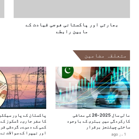
ل
ا
ا
ک
و
م
ھ
ر
د
و
پ
بھارتی اور پاکستانی فوجی قیادت کے
ا
ا
د
مابین رابطے
ک
م
س
ی
ت
ں
متعلقہ مضامین
ا
ک
ن
م
ی
ی
ف
:
و
ب
ج
ن
ی
گ
ق
ل
ی
ہ
مالی سال 2025-26 کی معاشی
پاکستان کے پاور سیکٹر 
ا
د
کارکردگی میں بہتری کے باوجود
کا سفر جاری، ڈسکوز کے 
د
ی
ساختی چیلنجز برقرار
کمی کے دعوے، گردشی قرض
ت
ش
اور نیپرا کے سوالات نے 
1 دن ago
ک
ی
دی