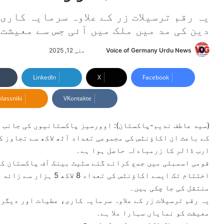
یہ رقم ترسیلات زر کے علاوہ سرمایہ کار
دین کی مد میں ملک میں آئی جس سے معیشت 
Voice of Germany Urdu News
S
مئی 12, 2025
e
n
LinkedIn
X
Facebook
d
lassniki
VKontakte
a
n
e
(سید عاطف ندیم-پاکستان): اوورسیز پاکستانیوں کی جانب 
m
کے باعث ان اکاؤنٹس کی مجموعی تعداد آٹھ لاکھ سے تجاوز ک
a
ارب ڈالر کا زرمبادلہ حاصل ہوا ہے۔
i
l
منتقل کی جا چکی ہیں۔
یہ رقم ترسیلات زر کے علاوہ سرمایہ کاری، عطیات اور دیگر 
معیشت کو نمایاں سہارا ملا ہے۔