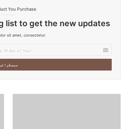
duct You Purchase
g list to get the new updates!
or sit amet, consectetur.
ا
پ
ن
ا
ا
ی
م
ی
ل
ب
ا
ک
ھ
م
ا
ا
ر
پ
ر
ی
ت
ت
ک
ا
ی
ی