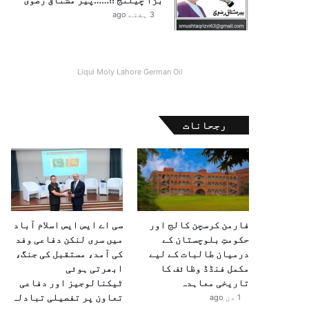
3 ہفتے ago
Liqui Moly Lahore German Oil
رجحانات
فارمن کرسچن کالج اور
سی اے ایس ایس اسلام آباد
حکومتِ بلوچستان کے
میں سری لنکن دفاعی وفد
درمیان طالبات کے لیے
کی آمد، مستقبل کی جنگ،
مکمل فنڈڈ وظائف کا
ابھرتی ہوئی
تاریخی معاہدہ
ٹیکنالوجیز اور دفاعی
تعاون پر تفصیلی تبادلہ
1 دن ago