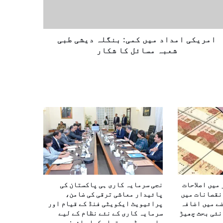
امریکی امداد میں کمی: بنگلہ دیشی طبی
شعبہ مسائل کا شکار
میں اصلاحات
نجی سرمایہ کاری ہی پاکستان کی
نقصانات میں
پائیدار معاشی ترقی کی ضامن،
ے میں اضافہ
پرائیویٹ ایکویٹی فنڈ کے قیام اور
نئی بحث چھیڑ
سرمایہ کاری کے نئے نظام کے لیے
جامع روڈ میپ تیار کیا جائے: