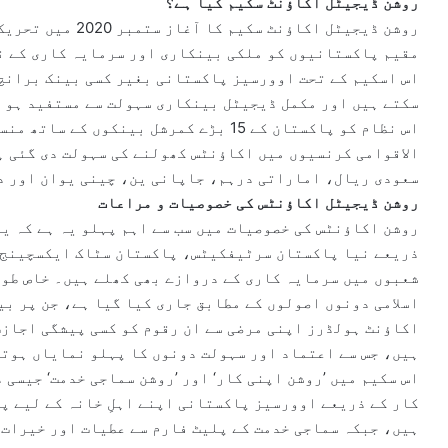
روشن ڈیجیٹل اکاؤنٹ سکیم کیا ہے؟
روشن ڈیجیٹل اکاؤنٹ
مقیم پاکستانیوں کو ملکی بینکاری اور سرمایہ کاری کے نظ
اس اسکیم کے تحت اوورسیز پاکستانی بغیر کسی بینک برانچ 
سکتے ہیں اور مکمل ڈیجیٹل بینکاری سہولت سے مستفید ہو 
الاقوامی کرنسیوں میں اکاؤنٹس کھولنے کی سہولت دی گئی 
سعودی ریال، اماراتی درہم، جاپانی ین، چینی یوان اور د
روشن ڈیجیٹل اکاؤنٹس کی خصوصیات و مراعات
روشن اکاؤنٹس کی خصوصیات میں سب سے اہم پہلو یہ ہے کہ ی
ذریعے نیا پاکستان سرٹیفکیٹس، پاکستان سٹاک ایکسچینج،
شعبوں میں سرمایہ کاری کے دروازے بھی کھلے ہیں۔ خاص طو
اسلامی دونوں اصولوں کے مطابق جاری کیا گیا ہے، جن پر ب
اکاؤنٹ ہولڈرز اپنی مرضی سے ان رقوم کو کسی پیشگی اجازت 
ہیں، جس سے اعتماد اور سہولت دونوں کا پہلو نمایاں ہوتا
اس سکیم میں ’روشن اپنی کار‘ اور ’روشن سماجی خدمت‘ جیسی
کار کے ذریعے اوورسیز پاکستانی اپنے اہلِ خانہ کے لیے پ
ہیں، جبکہ سماجی خدمت کے پلیٹ فارم سے عطیات اور خیرات 