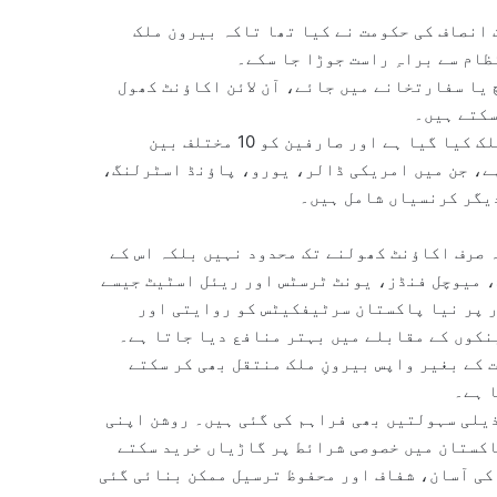
 سکیم کا آغاز ستمبر 2020 میں تحریک انصاف کی حکومت نے کیا تھا تاکہ بیرون ملک
ام سے براہِ راست جوڑا جا سکے۔
یا سفارتخانے میں جائے، آن لائن اکاؤنٹ کھول
سکتے ہیں۔
اس نظام کو پاکستان کے 15 بڑے کمرشل بینکوں کے ساتھ منسلک کیا گیا ہے اور صارفین کو 10 مختلف بین
ہے، جن میں امریکی ڈالر، یورو، پاؤنڈ اسٹرلنگ،
یگر کرنسیاں شامل ہیں۔
ہ صرف اکاؤنٹ کھولنے تک محدود نہیں بلکہ اس کے
 میوچل فنڈز، یونٹ ٹرسٹس اور ریئل اسٹیٹ جیسے
ر پر نیا پاکستان سرٹیفکیٹس کو روایتی اور
ینکوں کے مقابلے میں بہتر منافع دیا جاتا ہے۔
کے بغیر واپس بیرونِ ملک منتقل بھی کر سکتے
 ہے۔
 ذیلی سہولتیں بھی فراہم کی گئی ہیں۔ روشن اپنی
اکستان میں خصوصی شرائط پر گاڑیاں خرید سکتے
کی آسان، شفاف اور محفوظ ترسیل ممکن بنائی گئی