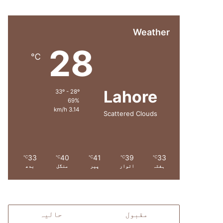
Weather
28
℃
Lahore
33º - 28º
69%
3.14 km/h
Scattered Clouds
33
40
41
39
33
℃
℃
℃
℃
℃
ہفتہ
اتوار
پیر
منگل
بدھ
مقبول
حالیہ