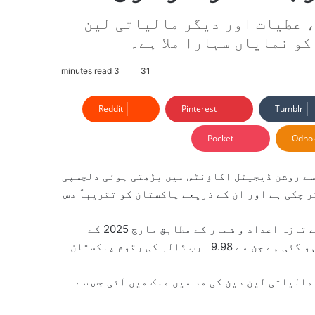
ی، عطیات اور دیگر مالیاتی لین
کو نمایاں سہارا ملا ہے۔
3 minutes read
31
Reddit
Pinterest
Tumblr
Pocket
Odnok
سے روشن ڈیجیٹل اکاؤنٹس میں بڑھتی ہوئی دلچسپی
ر چکی ہے اور ان کے ذریعے پاکستان کو تقریباً دس
قومی اسمبلی میں جمع کرائے گئے سٹیٹ بینک آف پاکستان کے تازہ اعداد و شمار کے مطابق مارچ 2025 کے
اختتام تک ایسے اکاؤنٹس کی تعداد 8 لاکھ 5 ہزار سے زائد ہو گئی ہے جن سے 9.98 ارب ڈالر کی رقوم پاکستان
مالیاتی لین دین کی مد میں ملک میں آئی جس سے