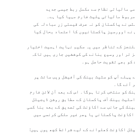
ی مالیاتی نظام سے مکمل ربط جیسی جدید
مربوط مالیاتی پلیٹ فارم مہیا کیا ہے۔
س نے پاکستان کو نہ صرف قیمتی زرِ مبادلہ کی
 نے اوورسیز پاکستانیوں کا اعتماد بحال کیا
یلنجز کے تناظر میں یہ سکیم نہایت اہمیت اختیار
ز تر اور وسیع بنانے کی کوششیں جاری ہیں تاکہ
کو بھی تقویت حاصل ہو۔
 پہلے آپ کو سٹیٹ بینک کی آفیشل ویب سائٹ پر
ر آئے گا۔
ں میں سے کسی ایک بینک کو منتخب کرنا ہوگا۔ اس کے بعد آن لائن فارم
اسٹیٹ بینک آف پاکستان کے مطابق روشن ڈیجیٹل
جبکہ بینک کی جانب سے اکاؤنٹ کی تصدیق کے بعد بنا کسی
اکاؤنٹ پاکستانی یا پھر غیر ملکی کرنسی میں
ٹل اکاؤنٹ کھلوانے کے لیے شرائط کچھ یوں ہیں: