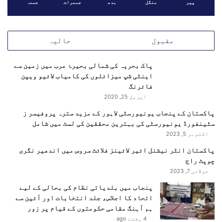
پیر
منگل
بدھ
جمعرات
جمعہ
مقبول
حالیہ
پاک بحریہ کی شمالی بحیرۂ عرب میں زمین سے
اینٹی شپ میزائلوں کی کامیاب لائیو ویپن
فائرنگ
اپریل 25, 2020
پاکستان کے پنجاب یونیورسٹی لاہور کے مزید سترہ پروفیسر ز
سٹینفورڈ یونیورسٹی کی بہترین محققین کی لسٹ میں شامل
اکتوبر 5, 2023
پاکستان انٹر نیشنل ائیر لائینز فلائٹ سروس میں اندھیر نگری
چوپٹ راج
جولائی 7, 2023
پنجاب میں بلدیاتی نظام کی بحالی کے لیے
اتحاد کا اجلاس، جلد انتخابات اور آئین سے
ہم آہنگ مقامی حکومتوں کے قیام پر زور
4 ہفتے ago