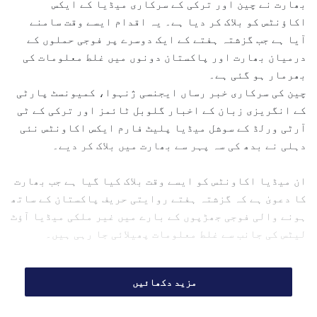
بھارت نے چین اور ترکی کے سرکاری میڈیا کے ایکس
a
اکاؤنٹس کو بلاک کر دیا ہے۔ یہ اقدام ایسے وقت سامنے
n
آیا ہے جب گزشتہ ہفتے کے ایک دوسرے پر فوجی حملوں کے
e
درمیان بھارت اور پاکستان دونوں میں غلط معلومات کی
m
بھرمار ہو گئی ہے۔
a
چین کی سرکاری خبر رساں ایجنسی ژنہوا، کمیونسٹ پارٹی
i
l
کے انگریزی زبان کے اخبار گلوبل ٹائمز اور ترکی کے ٹی
آرٹی ورلڈ کے سوشل میڈیا پلیٹ فارم ایکس اکاونٹس نئی
دہلی نے بدھ کی سہ پہر سے بھارت میں بلاک کر دیے۔
ان میڈیا اکاونٹس کو ایسے وقت بلاک کیا گیا ہے جب بھارت
کا دعویٰ ہے کہ گزشتہ ہفتے روایتی حریف پاکستان کے ساتھ
ہونے والی فوجی جھڑپوں کے بارے میں غیر ملکی میڈیا آؤٹ
لیٹس کی جانب سے غلط معلومات پھیلائی جا رہی ہیں۔
بھارت اور پاکستان گزشتہ ہفتے جنگ کے دہانے پر پہنچ
مزید دکھائیں
گئے جب جوہری ہتھیاروں سے لیس دونوں ممالک ایک دوسرے
پر میزائل، ڈرون اور شیل فائرنگ کے حملے کر رہے تھے۔