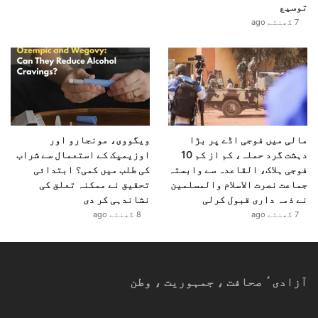
توسیع
7 گھنٹے ago
مالی میں فوجی اڈے پر بڑا
ویگووی، مونجارو اور
دہشت گرد حملہ، کم از کم 10
اوزیمپک کے استعمال سے شراب
فوجی ہلاک، القاعدہ سے وابستہ
کی طلب میں کمی؟ ابتدائی
جماعت نصرت الاسلام والمسلمین
تحقیق نے ممکنہ تعلق کی
نے ذمہ داری قبول کرلی
نشاندہی کر دی
7 گھنٹے ago
8 گھنٹے ago
آزادیٴ صحافت ، جمہوریت ، وطن