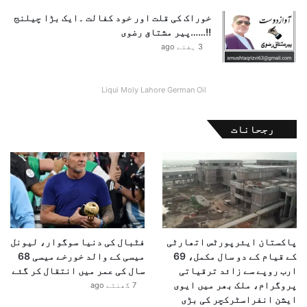
خوراک کی قلت اور خود کفالت ۔ایک بڑا چیلنج
!!……پیر مشتاق رضوی
3 ہفتے ago
Liqui Moly Lahore German Oil
رجحانات
پاکستان ایئرپورٹس اتھارٹی
فٹبال کی دنیا سوگوار، لیونل
کے قیام کے دو سال مکمل، 69
میسی کے والد خورخے میسی 68
ارب روپے سے زائد ترقیاتی
سال کی عمر میں انتقال کر گئے
پروگرام، ملک بھر میں ایوی
7 گھنٹے ago
ایشن انفراسٹرکچر کی بڑی