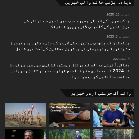
ذیادہ پڑھی جانے والی خبریں
اپریل 25, 2020
پاک بحریہ کی شمالی بحیرۂ عرب میں زمین سے اینٹی شپ
میزائلوں کی کامیاب لائیو ویپن فائرنگ
اکتوبر 5, 2023
پاکستان کے پنجاب یونیورسٹی لاہور کے مزید سترہ پروفیسر ز
سٹینفورڈ یونیورسٹی کی بہترین محققین کی لسٹ میں شامل
4 ہفتے ago
وفاقی آئینی عدالت نے مونال ریسٹورنٹ کیس میں سپریم کورٹ
کا 2024 کا مسماری حکم کالعدم قرار دے دیا، تنازع دوبارہ
ماتحت عدالتوں کو بھجوا دیا
وائس آف جرمنی اردو خبریں