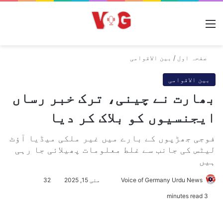
مینو
صفحہ اول
/
بین الاقوامی
بین الاقوامی
بھارت نے چینی، ترک خبر رساں
ایجنسیوں کو بلاک کر دیا
فوجی جھڑپوں کے بارے میں غیر ملکی میڈیا آؤٹ
لیٹس کی جانب سے غلط معلومات پھیلائی جا رہی
ہیں
Voice of Germany Urdu News
S
مئی 15, 2025
32
e
3 minutes read
n
d