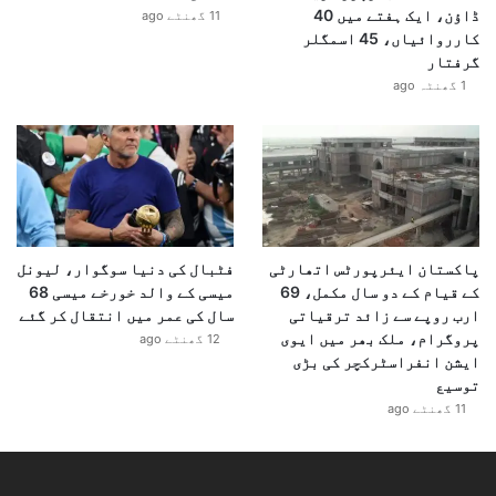
ڈاؤن، ایک ہفتے میں 40
11 گھنٹے ago
کارروائیاں، 45 اسمگلر
گرفتار
1 گھنٹہ ago
پاکستان ایئرپورٹس اتھارٹی
فٹبال کی دنیا سوگوار، لیونل
کے قیام کے دو سال مکمل، 69
میسی کے والد خورخے میسی 68
ارب روپے سے زائد ترقیاتی
سال کی عمر میں انتقال کر گئے
پروگرام، ملک بھر میں ایوی
12 گھنٹے ago
ایشن انفراسٹرکچر کی بڑی
توسیع
11 گھنٹے ago