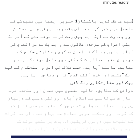
3 minutes read
n
d
(سید عاطف ندیم-پاکستان): جنوبی ایشیا میں کشیدگی کے
a
ماحول میں کمی کی امید اس وقت پیدا ہوئی جب پاکستان
n
اور بھارت نے ایک اہم پیش رفت کرتے ہوئے مئی کے آخر تک
e
اپنی افواج کو سرحدی علاقوں سے واپس بلانے پر اتفاق کر
m
لیا۔ دونوں ممالک کے اعلیٰ عسکری و سفارتی حکام کے
a
درمیان خفیہ مذاکرات کے کئی دور مکمل ہونے کے بعد یہ
i
l
معاہدہ سامنے آیا ہے، جسے علاقائی امن و استحکام کے لیے
ایک "مثبت اور خوش آئند قدم” قرار دیا جا رہا ہے۔
بیک ڈور سفارتکاری رنگ لائی
ذرائع کے مطابق، حالیہ ہفتوں میں عمان اور متحدہ عرب
امارات کی ثالثی سے اسلام آباد اور نئی دہلی کے درمیان
پسِ پردہ مذاکرات جاری تھے، جن کا مقصد سرحدی تناؤ کو
کم کرنا اور ممکنہ فوجی تصادم سے بچاؤ تھا۔ ان مذاکرات
کے نتیجے میں دونوں فریقین اس بات پر متفق ہوئے کہ
سرحدی علاقوں خصوصاً لائن آف کنٹرول (ایل او سی) اور
ورکنگ باؤنڈری پر تعینات اضافی افواج کو مرحلہ وار