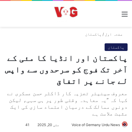
مینو
صفحہ اول
/
پاکستان
پاکستان
پاکستان اور انڈیا کا مئی کے
آخر تک فوج کو سرحدوں سے واپس
لے جانے پر اتفاق
معروف سینیئر تجزیہ کار ڈاکٹر حسن عسکری نے
کہا کہ ’’یہ معاہدہ وقتی طور پر ہی سہی، لیکن
دونوں ممالک کے درمیان اعتماد سازی کی ایک
مثبت علامت ہے
Voice of Germany Urdu News
S
مئی 20, 2025
41
e