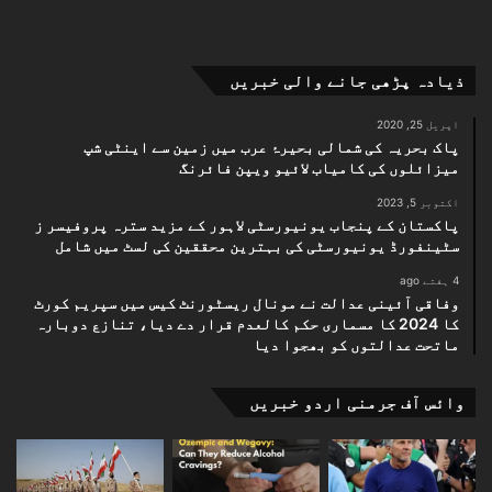
ذیادہ پڑھی جانے والی خبریں
اپریل 25, 2020
پاک بحریہ کی شمالی بحیرۂ عرب میں زمین سے اینٹی شپ
میزائلوں کی کامیاب لائیو ویپن فائرنگ
اکتوبر 5, 2023
پاکستان کے پنجاب یونیورسٹی لاہور کے مزید سترہ پروفیسر ز
سٹینفورڈ یونیورسٹی کی بہترین محققین کی لسٹ میں شامل
4 ہفتے ago
وفاقی آئینی عدالت نے مونال ریسٹورنٹ کیس میں سپریم کورٹ
کا 2024 کا مسماری حکم کالعدم قرار دے دیا، تنازع دوبارہ
ماتحت عدالتوں کو بھجوا دیا
وائس آف جرمنی اردو خبریں