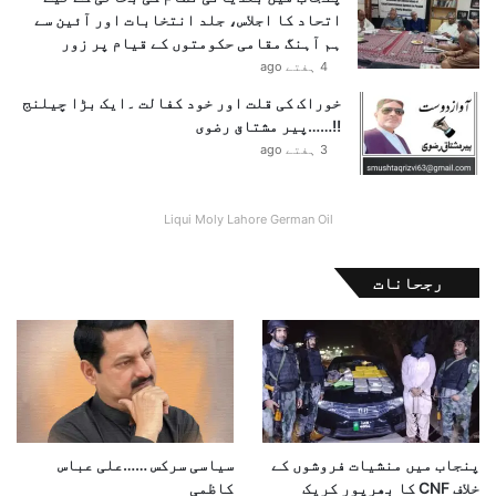
اتحاد کا اجلاس، جلد انتخابات اور آئین سے
ہم آہنگ مقامی حکومتوں کے قیام پر زور
4 ہفتے ago
خوراک کی قلت اور خود کفالت ۔ایک بڑا چیلنج
!!……پیر مشتاق رضوی
3 ہفتے ago
Liqui Moly Lahore German Oil
رجحانات
پنجاب میں منشیات فروشوں کے
سیاسی سرکس ……علی عباس
خلاف CNF کا بھرپور کریک
کاظمی