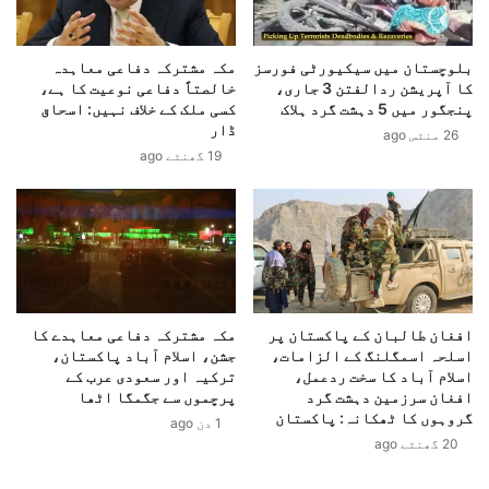
ی
:
س
"
ے
گ
بلوچستان میں سیکیورٹی فورسز
مکہ مشترکہ دفاعی معاہدہ
ج
کا آپریشن ردالفتن 3 جاری،
خالصتاً دفاعی نوعیت کا ہے،
و
ن
پنجگور میں 5 دہشت گرد ہلاک
کسی ملک کے خلاف نہیں: اسحاق
ل
ر
ڈار
ڈ
26 منٹس ago
ل
19 گھنٹے ago
ن
ع
ٹ
ا
ی
ص
م
م
پ
م
ل
ن
ج
ی
ی
ر
افغان طالبان کے پاکستان پر
مکہ مشترکہ دفاعی معاہدے کا
س
ا
اسلحہ اسمگلنگ کے الزامات،
جشن، اسلام آباد پاکستان،
ے
ب
اسلام آباد کا سخت ردعمل،
ترکیہ اور سعودی عرب کے
م
ف
افغان سرزمین دہشت گرد
پرچموں سے جگمگا اٹھا
ق
ی
گروہوں کا ٹھکانہ: پاکستان
1 دن ago
د
ل
20 گھنٹے ago
س
ڈ
م
م