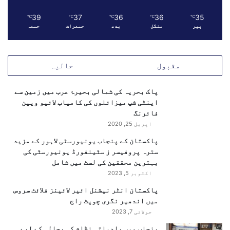
ھ
ی
39
37
36
36
35
℃
℃
℃
℃
℃
ن
پیر
منگل
بدھ
جمعرات
جمعہ
ہ
ی
ں
مقبول
حالیہ
س
ک
ت
پاک بحریہ کی شمالی بحیرۂ عرب میں زمین سے
ے
اینٹی شپ میزائلوں کی کامیاب لائیو ویپن
"
فائرنگ
اپریل 25, 2020
پاکستان کے پنجاب یونیورسٹی لاہور کے مزید
سترہ پروفیسر ز سٹینفورڈ یونیورسٹی کی
بہترین محققین کی لسٹ میں شامل
اکتوبر 5, 2023
پاکستان انٹر نیشنل ائیر لائینز فلائٹ سروس
میں اندھیر نگری چوپٹ راج
جولائی 7, 2023
پنجاب میں بلدیاتی نظام کی بحالی کے لیے