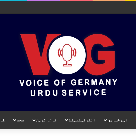
اہم خبریں
انٹرٹینمینٹ
تازہ ترین
صحت
کا