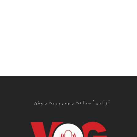
آزادیٴ صحافت ، جمہوریت ، وطن