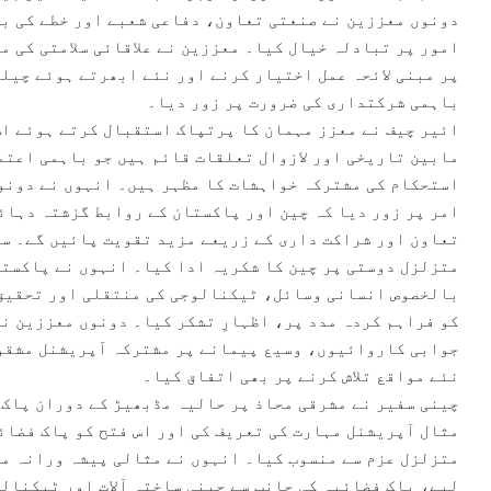
دونوں معززین نے صنعتی تعاون، دفاعی شعبے اور خطے کی ب
امور پر تبادلہ خیال کیا۔ معززین نے علاقائی سلامتی کی م
پر مبنی لائحہ عمل اختیار کرنے اور نئے ابھرتے ہوئے چیل
باہمی شرکتداری کی ضرورت پر زور دیا۔
ائیر چیف نے معزز مہمان کا پرتپاک استقبال کرتے ہوئے اس
مابین تاریخی اور لازوال تعلقات قائم ہیں جو باہمی اعتم
استحکام کی مشترکہ خواہشات کا مظہر ہیں۔ انہوں نے دونوں
امر پر زور دیا کہ چین اور پاکستان کے روابط گزشتہ دہائ
تعاون اور شراکت داری کے زریعے مزید تقویت پائیں گے۔ س
متزلزل دوستی پر چین کا شکریہ ادا کیا۔ انہوں نے پاکستا
بالخصوص انسانی وسائل، ٹیکنالوجی کی منتقلی اور تحقیق 
کو فراہم کردہ مدد پر، اظہارِ تشکر کیا۔ دونوں معززین ن
جوابی کاروائیوں، وسیع پیمانے پر مشترکہ آپریشنل مشقوں
نئے مواقع تلاش کرنے پر بھی اتفاق کیا۔
چینی سفیر نے مشرقی محاذ پر حالیہ مڈبھیڑ کے دوران پاک 
مثال آپریشنل مہارت کی تعریف کی اور اس فتح کو پاک فضائی
متزلزل عزم سے منسوب کیا۔ انہوں نے مثالی پیشہ ورانہ مہ
لیے، پاک فضائیہ کی جانب سے چینی ساختہ آلات اور ٹیکنال