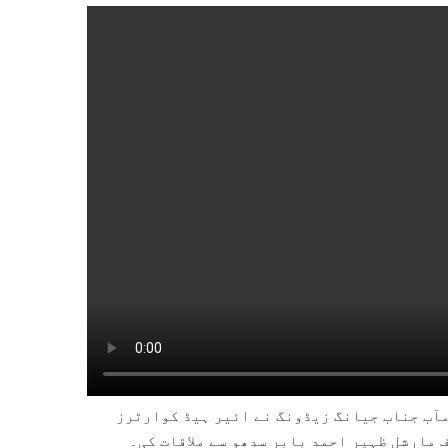
مآب جناب جیانگ زیڈونگ نے ائیر ہیڈ کوارٹرز
 مارشل ظہیر احمد بابر سدھو سے ملاقات کی۔