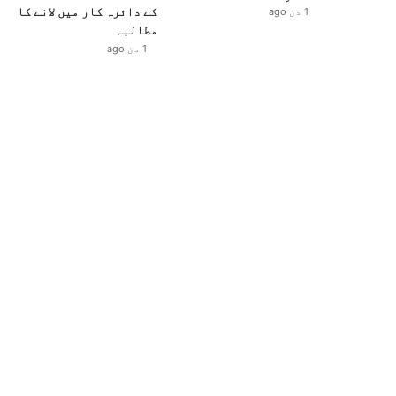
کے دائرہ کار میں لانے کا
1 دن ago
مطالبہ
1 دن ago