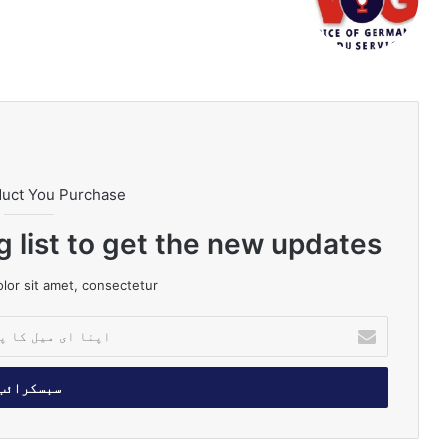
To
tag
uT
ke
ce
bsi
k
ra
ub
dIn
bo
te
m
e
ok
duct You Purchase
g list to get the new updates!
or sit amet, consectetur.
ا
پ
ن
ا
ا
ی