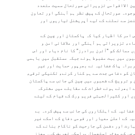
ین الااقوامی تزویراتی صورتحال سمیت متعدد
وجودہ صورتحال کے پیشِ نظر ہم آہنگی اور تعاون
نجز سے نمٹنے کے لیے آپریشنل تیاریوں اور
 امر کا اظہار کیا کہ پاکستان اور چین کے
اد، تزویراتی ہم آہنگی اور علاقائی امن و
 ممالک کو "آئرن برادرز” کا نام دیا، اور اس
یوں میں بہت مضبوط ہوئے جبکہ مستقبل میں باہمی
ربراہ پاک فضائیہ نے بھرپور حمایت اور غیر
ن کو دفاعی جدت سے ہم کنار کرنے، تکنیکی ترقی،
و ترویج کے شعبوں میں چین کی جانب سے پاکستان
ے ابھرتے ہوئے خطرات کے مقابلے میں مشترکہ
 اور کثیرالجہتی فریم ورک کے قیام کے لیئے
فضائیہ کے اہلکاروں کی جانب سے پیش کردہ بے
ہ کے اعلیٰ معیار اور قومی دفاع کے اسکے غیر
ارت اور دشمن کی جارحیت کو ناکام بنانے کے
وجی کے مؤثر استعمال پراسکی تعریف کی۔ معزز