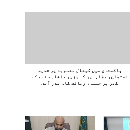
پاکستان میں کینال منصوبے پر شدید
احتجاج، مظاہرین کا وزیر داخلہ سندھ کے
گھر پر حملہ، رہائش گاہ نذر آتش