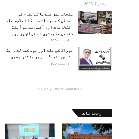
جولائی 7, 2023
پنجاب میں بلدیاتی نظام کی
بحالی کے لیے اتحاد کا اجلاس، جلد
انتخابات اور آئین سے ہم آہنگ
مقامی حکومتوں کے قیام پر زور
4 ہفتے ago
خوراک کی قلت اور خود کفالت ۔ایک
بڑا چیلنج !!……پیر مشتاق رضوی
3 ہفتے ago
Liqui Moly Lahore German Oil
رجحانات