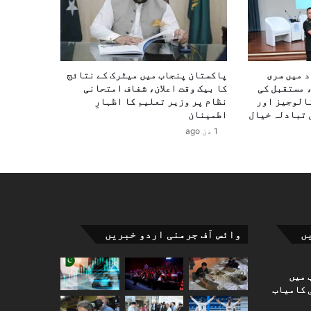
د میں سری
پاکستان پنجاب میں میٹرک کے نتائج
 مستقبل کی
کا بیک وقت اعلان، شفاف امتحانی
الوجیز اور
نظام پر وزیر تعلیم کا اظہارِ
 تبادلہ خیال
اطمینان
1 دن ago
ں
وائس آف جرمنی اردو خبریں
 میں
 کامیاب