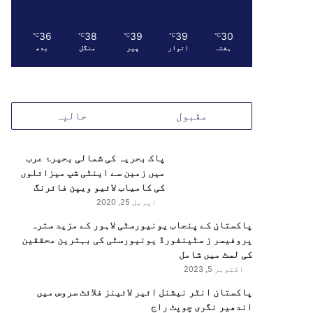
36
38
39
39
30
℃
℃
℃
℃
℃
ہفتہ
اتوار
پیر
منگل
بدھ
مقبول
حالیہ
پاک بحریہ کی شمالی بحیرۂ عرب
میں زمین سے اینٹی شپ میزائلوں
کی کامیاب لائیو ویپن فائرنگ
اپریل 25, 2020
پاکستان کے پنجاب یونیورسٹی لاہور کے مزید سترہ
پروفیسر ز سٹینفورڈ یونیورسٹی کی بہترین محققین
کی لسٹ میں شامل
اکتوبر 5, 2023
پاکستان انٹر نیشنل ائیر لائینز فلائٹ سروس میں
اندھیر نگری چوپٹ راج