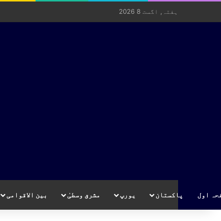
ہفتہ, اگست 8 2026
حہ اول
پاکستان
یورپ
مشرق وسطیٰ
بین الاقوامی