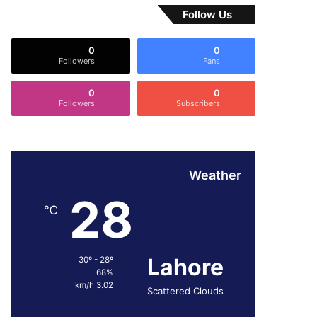
Follow Us
0
0
Followers
Fans
0
0
Followers
Subscribers
Weather
28
℃
Lahore
30º - 28º
68%
3.02 km/h
Scattered Clouds