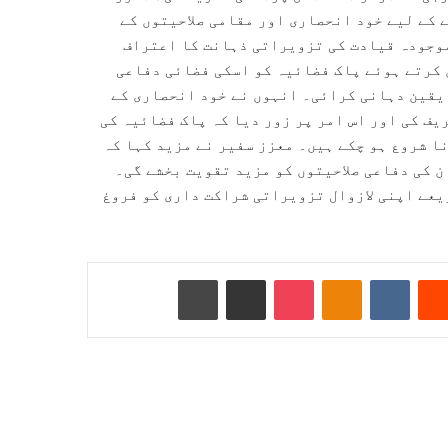
 کے لیے خود انحصاری اور مقامی صلاحیتوں کے
وجودہ قیادت کی تزویراتی ذہانت کا اعتراف
 کرتے ہوئے پاک فضائیہ کو اسکی فضائی دفاعی
 یقین دہانی کرائی۔ انہوں نے خود انحصاری کے
یف کی اور اس امر پر زور دیا کہ پاک فضائیہ کی
ا شروع ہو چکے ہیں۔ معزز سفیر نے مزید کہا کہ
 کی دفاعی صلاحیتوں کو مزید تقویت بخشے گی۔
یعے اپنی لازوال تزویراتی شراکت داری کو فروغ
Reddit
VKontakte
Odnoklassniki
Pocket
ای میل کے ذریعے شیئر کریں
پرنٹ کریں