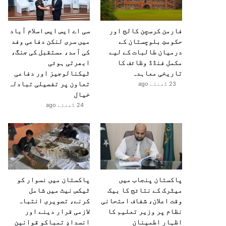
فارمن کرسچن کالج اور
سی اے ایس ایس اسلام آباد
حکومتِ بلوچستان کے
میں سری لنکن دفاعی وفد
درمیان طالبات کے لیے
کی آمد، مستقبل کی جنگ،
مکمل فنڈڈ وظائف کا
ابھرتی ہوئی
تاریخی معاہدہ
ٹیکنالوجیز اور دفاعی
تعاون پر تفصیلی تبادلہ
23 گھنٹے ago
خیال
24 گھنٹے ago
پاکستان پنجاب میں
پاکستان میں نسوار کو
میٹرک کے نتائج کا بیک
ٹیکس نیٹ میں شامل
وقت اعلان، شفاف امتحانی
کرنے، تصویری انتباہ
نظام پر وزیر تعلیم کا
لازمی قرار دینے اور
اظہارِ اطمینان
انسدادِ تمباکو قوانین