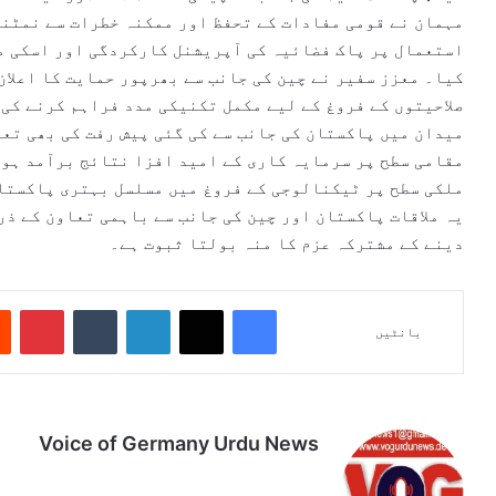
مہمان نے قومی مفادات کے تحفظ اور ممکنہ خطرات سے نمٹنے
استعمال پر پاک فضائیہ کی آپریشنل کارکردگی اور اسکی م
کیا۔ معزز سفیر نے چین کی جانب سے بھرپور حمایت کا اعلان
صلاحیتوں کے فروغ کے لیے مکمل تکنیکی مدد فراہم کرنے کی
میدان میں پاکستان کی جانب سے کی گئی پیش رفت کی بھی تعر
مقامی سطح پر سرمایہ کاری کے امید افزا نتائج برآمد ہون
ملکی سطح پر ٹیکنالوجی کے فروغ میں مسلسل بہتری پاکستان
یہ ملاقات پاکستان اور چین کی جانب سے باہمی تعاون کے ذر
دینے کے مشترکہ عزم کا منہ بولتا ثبوت ہے۔
Pinterest
Tumblr
LinkedIn
X
Facebook
بانٹیں
Voice of Germany Urdu News
Tik
Ins
Yo
Lin
Fa
We