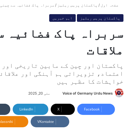
صفحہ اول
/
پاکستان پریس ریلیز
/
سربراہ پاک فضائیہ سے چینی 
پاکستان پریس ریلیز
اہم خبریں
سربراہ پاک فضائیہ س
ملاقات
پاکستان اور چین کے مابین تاریخی اور ل
اعتماد، تزویراتی ہم آہنگی اور علاقائ
خواہشات کا مظہر ہیں
Voice of Germany Urdu News
S
مئی 20, 2025
e
n
LinkedIn
X
Facebook
d
lassniki
VKontakte
a
n