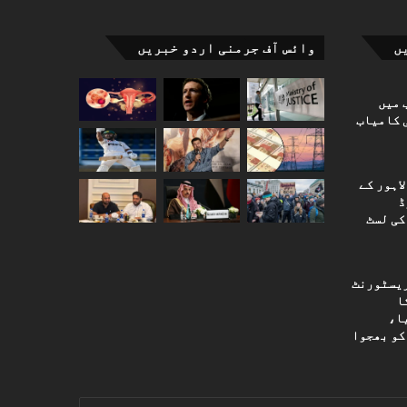
ں
وائس آف جرمنی اردو خبریں
 میں
 کامیاب
اہور کے
ڈ
کی لسٹ
ریسٹورنٹ
یم کورٹ کا 2024 کا
ا،
کو بھجوا
نا