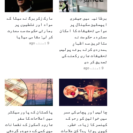
برطانیہ میں جیفری
مارک زکربرگ نے میٹا کے
ایپسٹین سکینڈل پر
مواد اور غلطیوں پر
عوامی تحقیقات کا امکان
بھارتی حکومت سے معذرت
مسترد، حکومت نے
کر لی: مقامی میڈیا
متاثرین سے اظہارِ
9 گھنٹے ago
ہمدردی کرتے ہوئے پولیس
تحقیقات جاری رکھنے کی
تصدیق کر دی
9 گھنٹے ago
چالیس اور پچاس کی عمر
پاکستان کے پاور سیکٹر
میں خواتین کو رحم کے
میں اصلاحات کا سفر
کینسر کا زیادہ خطرہ
جاری، ڈسکوز کے نقصانات
کیوں ہوتا ہے؟ کن علامات
میں کمی کے دعوے، گردشی