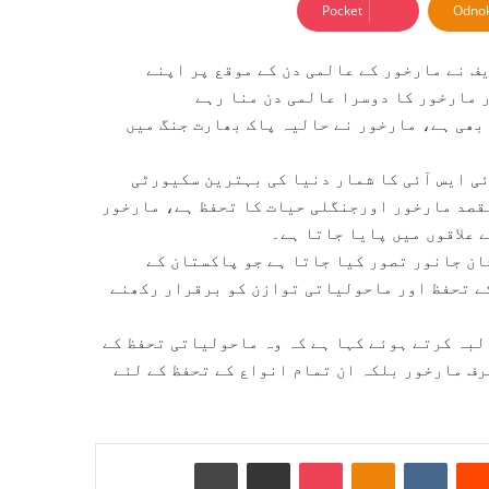
Pocket
Odnok
ف نے مارخور کے عالمی دن کے موقع پر اپنے
ر مارخور کا دوسرا عالمی دن منا رہے
بھی ہے، مارخور نے حالیہ پاک بھارت جنگ میں
ی ایس آئی کا شمار دنیا کی بہترین سکیورٹی
مقصد مارخور اورجنگلی حیات کا تحفظ ہے، مارخور
علاقوں میں پایا جاتا ہے۔
ان جانور تصور کیا جاتا ہے جو پاکستان کے
کے تحفظ اور ماحولیاتی توازن کو برقرار رکھنے
لبہ کرتے ہوئے کہا ہے کہ وہ ماحولیاتی تحفظ کے
رف مارخور بلکہ ان تمام انواع کے تحفظ کے لئے
Reddit
VKontakte
Odnoklassniki
Pocket
ای میل کے ذریعے شیئر کریں
پرنٹ کریں