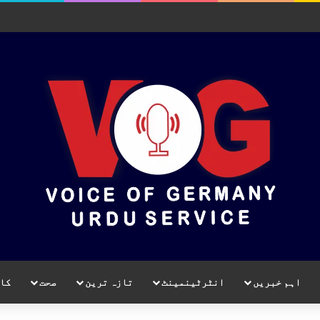
اہم خبریں
انٹرٹینمینٹ
تازہ ترین
صحت
کا