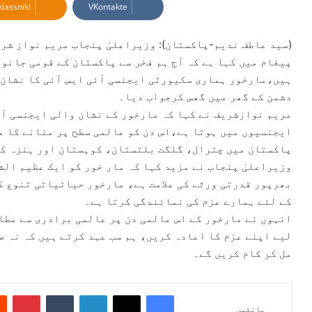
lassniki
VKontakte
a
n
e
(سید عاطف ندیم-پاکستان): وزیراعلیٰ پنجاب مریم نواز شری
m
پیغام میں کہا ہے کہ آج ہم فخر سے پاکستان کے قومی جانو
a
ہیں،مارخور ہماری سکیورٹی ایجنسی آئی ایس آئی کا نشان 
i
دشمن کے گھر میں گھس کرجواب دیا۔
l
مریم نوازشریف نے کہا کہ مارخور کے نشان والی ایجنسی آئ
ایجنسیوں میں ہوتا ہے،اس دن کو عالمی سطح پر منانے کا 
پاکستان میں چترال، گلگت بلتستان، کوہستان اور ہنزہ کے 
وزیراعلیٰ پنجاب نے مزید کہا کہ مار خور کو ایک عظیم الش
بھرپور قدرتی ورثے کی علامت ہے، مارخور حیاتیاتی تنوع 
کے لئے ہمارے عزم کی نمائندگی کرتا ہے۔
انہوں نے مارخور کے اس عالمی دن پر عالمی برادری سے مطا
لیے اپنے عزم کا اعادہ کریں، ہم سب عہد کرتے ہیں کہ نہ ص
مل کر کام کریں گے۔
Pinterest
Tumblr
LinkedIn
X
Facebook
بانٹیں