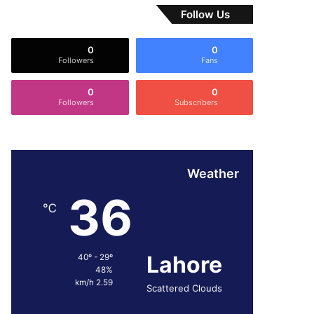
Follow Us
0
0
Followers
Fans
0
0
Followers
Subscribers
Weather
36
℃
Lahore
40º - 29º
48%
2.59 km/h
Scattered Clouds