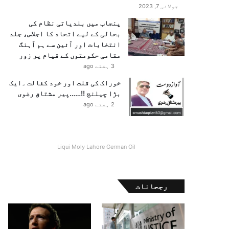
جولائی 7, 2023
پنجاب میں بلدیاتی نظام کی
بحالی کے لیے اتحاد کا اجلاس، جلد
انتخابات اور آئین سے ہم آہنگ
مقامی حکومتوں کے قیام پر زور
3 ہفتے ago
خوراک کی قلت اور خود کفالت ۔ایک
بڑا چیلنج !!……پیر مشتاق رضوی
2 ہفتے ago
Liqui Moly Lahore German Oil
رجحانات