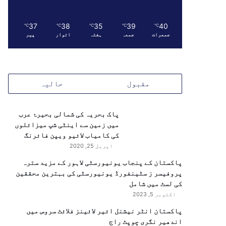
37
38
35
39
40
℃
℃
℃
℃
℃
جمعرات
جمعہ
ہفتہ
اتوار
پیر
مقبول
حالیہ
پاک بحریہ کی شمالی بحیرۂ عرب
میں زمین سے اینٹی شپ میزائلوں
کی کامیاب لائیو ویپن فائرنگ
اپریل 25, 2020
پاکستان کے پنجاب یونیورسٹی لاہور کے مزید سترہ
پروفیسر ز سٹینفورڈ یونیورسٹی کی بہترین محققین
کی لسٹ میں شامل
اکتوبر 5, 2023
پاکستان انٹر نیشنل ائیر لائینز فلائٹ سروس میں
اندھیر نگری چوپٹ راج