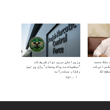
 ملک محمد
وزیراعلیٰ مریم نواز شریف کے
حکمرانی کے
"منشیات سے پاک پنجاب” وژن پر تیز
طح تک
رفتار عملدرآمد
1 دن ago