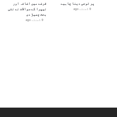
پر توجی دینا چاہیے
قرضے میں اضافہ اور
نیپرا کے سوالات نے نئی
9 گھنٹے ago
بحث چھیڑ دی
9 گھنٹے ago