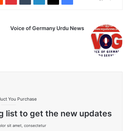
Voice of Germany Urdu News
Tik
Ins
Yo
Lin
Fa
We
To
tag
uT
ke
ce
bsi
k
ra
ub
dIn
bo
te
m
e
ok
duct You Purchase
g list to get the new updates!
or sit amet, consectetur.