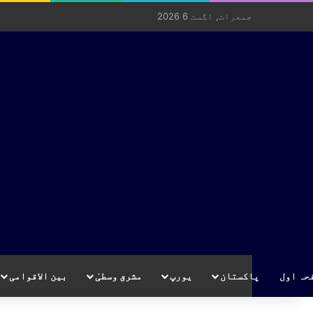
جمعرات, اگست 6 2026
حہ اول
پاکستان
یورپ
مشرق وسطیٰ
بین الاقوامی