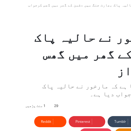
لیہ پاک بھارت جنگ میں دشمن کے گھر میں گھس کرجواب
ر نے حالیہ پاک
ے گھر میں گھس
از
 ہے کہ مارخور نے حالیہ پاک
جواب دیا ہے۔
29
1 منٹ پڑھیں
Reddit
Pinterest
Tumblr