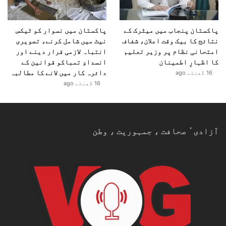
پاکستان پنجاب میں میٹرک کے
پاکستان میں نسوار کو ٹیکس
نتائج کا بیک وقت اعلان، شفاف
نیٹ میں شامل کرنے، تصویری
امتحانی نظام پر وزیر تعلیم
انتباہ لازمی قرار دینے اور
کا اظہارِ اطمینان
انسدادِ تمباکو قوانین کے
دائرہ کار میں لانے کا مطالبہ
16 گھنٹے ago
16 گھنٹے ago
آزادیٴ صحافت ، جمہوریت ، وطن