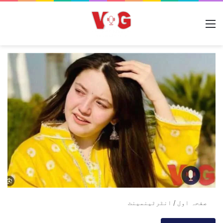
مینو
صفحہ اول
/
انٹرٹینمینٹ