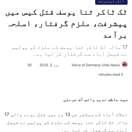
انٹرٹینمینٹ
ٹک ٹاکر ثنا یوسف قتل کیس میں
پیشرفت، ملزم گرفتار، اسلحہ
برآمد
17 سالہ ٹک ٹاکر ثنا یوسف کے ملزم کو پولیس
نے فیصل آباد سے گرفتار کر لیا ہے۔
Voice of Germany Urdu News
S
جون 3, 2025
26
e
3 minutes read
n
d
a
سید عاطف ندیم وائس آف جرمنی
n
e
اسلام آباد کے سیکٹر جی 13 ون میں قتل ہونے والی 17
m
a
سالہ ٹک ٹاکر ثنا یوسف کے ملزم کو پولیس نے فیصل
i
آباد سے گرفتار کر لیا ہے۔