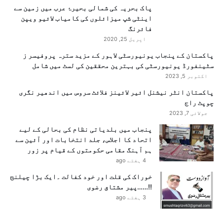
ا
ی
پاک بحریہ کی شمالی بحیرۂ عرب میں زمین سے
ع
ب
اینٹی شپ میزائلوں کی کامیاب لائیو ویپن
ل
ح
فائرنگ
ا
ا
اپریل 25, 2020
ن
ل
پاکستان کے پنجاب یونیورسٹی لاہور کے مزید سترہ پروفیسر ز
ی
سٹینفورڈ یونیورسٹی کی بہترین محققین کی لسٹ میں شامل
پ
اکتوبر 5, 2023
ر
م
پاکستان انٹر نیشنل ائیر لائینز فلائٹ سروس میں اندھیر نگری
ج
چوپٹ راج
ب
جولائی 7, 2023
و
پنجاب میں بلدیاتی نظام کی بحالی کے لیے
ر
اتحاد کا اجلاس، جلد انتخابات اور آئین سے
ک
ہم آہنگ مقامی حکومتوں کے قیام پر زور
ی
4 ہفتے ago
ا
ج
خوراک کی قلت اور خود کفالت ۔ایک بڑا چیلنج
ا
!!……پیر مشتاق رضوی
ئ
3 ہفتے ago
ے
: