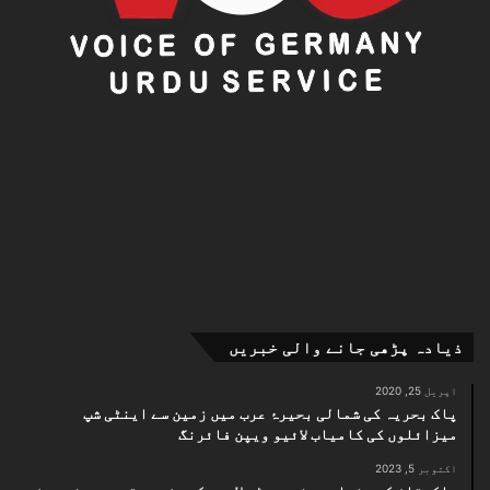
ذیادہ پڑھی جانے والی خبریں
اپریل 25, 2020
پاک بحریہ کی شمالی بحیرۂ عرب میں زمین سے اینٹی شپ
میزائلوں کی کامیاب لائیو ویپن فائرنگ
اکتوبر 5, 2023