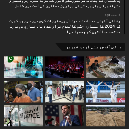
پاکستان کے پنجاب یونیورسٹی لاہور کے مزید سترہ پروفیسر ز
سٹینفورڈ یونیورسٹی کی بہترین محققین کی لسٹ میں شامل
4 ہفتے ago
وفاقی آئینی عدالت نے مونال ریسٹورنٹ کیس میں سپریم کورٹ
کا 2024 کا مسماری حکم کالعدم قرار دے دیا، تنازع دوبارہ
ماتحت عدالتوں کو بھجوا دیا
وائس آف جرمنی اردو خبریں