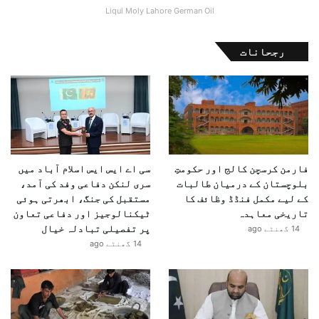
پ
Liqui Moly Lahore German Oil
ا
ک
س
رجحانات
ت
ا
ن
فارمن کرسچن کالج اور حکومتِ
سی اے ایس ایس اسلام آباد میں
بلوچستان کے درمیان طالبات
سری لنکن دفاعی وفد کی آمد،
کے لیے مکمل فنڈڈ وظائف کا
مستقبل کی جنگ، ابھرتی ہوئی
تاریخی معاہدہ
ٹیکنالوجیز اور دفاعی تعاون
پر تفصیلی تبادلہ خیال
14 گھنٹے ago
14 گھنٹے ago