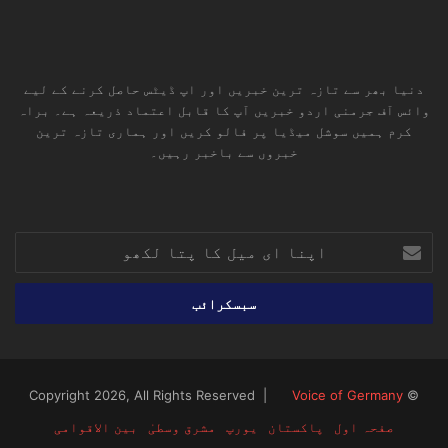
دنیا بھر سے تازہ ترین خبریں اور اپ ڈیٹس حاصل کرنے کے لیے
وائس آف جرمنی اردو خبریں آپ کا قابل اعتماد ذریعہ ہے۔ براہ
کرم ہمیں سوشل میڈیا پر فالو کریں اور ہماری تازہ ترین
خبروں سے باخبر رہیں۔
RSS
TikTok
Instagram
YouTube
LinkedIn
Facebook
X
اپنا
ای
میل
کا
پتا
لکھو
Voice of Germany
© Copyright 2026, All Rights Reserved |
صفحہ اول
پاکستان
یورپ
مشرق وسطیٰ
بین الاقوامی