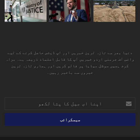
دنیا بھر سے تازہ ترین خبریں اور اپ ڈیٹس حاصل کرنے کے لیے
وائس آف جرمنی اردو خبریں آپ کا قابل اعتماد ذریعہ ہے۔ براہ
کرم ہمیں سوشل میڈیا پر فالو کریں اور ہماری تازہ ترین
خبروں سے باخبر رہیں۔
RSS
TikTok
Instagram
YouTube
LinkedIn
Facebook
X
اپنا
ای
میل
کا
پتا
لکھو