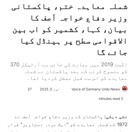
شملہ معاہدہ ختم، پاکستانی
وزیر دفاع خواجہ آصف کا
بیان، کہا، کشمیر کو اب بین
الاقوامی سطح پر ہینڈل کیا
جائے گا
اگست 2019 میں بھارت کی جانب سے آرٹیکل 370
کو منسوخ کرنے کے بعد پاکستان نے شملہ
معاہدے کو اس سے قبل معطل کردیا تھا۔
Voice of Germany Urdu News
S
جون 5, 2025
37
e
3 minutes read
n
d
نئی دہلی:
پاکستان کے وزیر دفاع خواجہ آصف نے
a
1972 کے شملہ معاہدے کو "ایک مردہ دستاویز” قرار
n
e