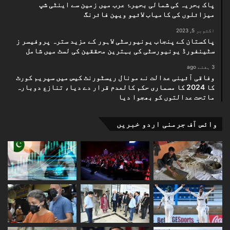
پاک بحریہ کی شمالی بحیرۂ عرب میں زمین سے اینٹی شپ
میزائلوں کی کامیاب لائیو ویپن فائرنگ
اکتوبر 5, 2023
پاکستان کے پنجاب یونیورسٹی لاہور کے مزید سترہ پروفیسر ز
سٹینفورڈ یونیورسٹی کی بہترین محققین کی لسٹ میں شامل
3 ہفتے ago
وفاقی آئینی عدالت نے مونال ریسٹورنٹ کیس میں سپریم کورٹ
کا 2024 کا مسماری حکم کالعدم قرار دے دیا، تنازع دوبارہ
ماتحت عدالتوں کو بھجوا دیا
وائس آف جرمنی اردو خبریں