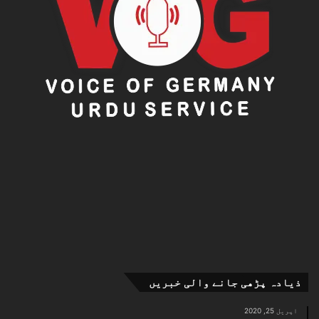
ذیادہ پڑھی جانے والی خبریں
اپریل 25, 2020