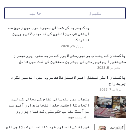
ں
ع
مقبول
حالیہ
م
ل
پاک بحریہ کی شمالی بحیرۂ عرب میں زمین سے
م
اینٹی شپ میزائلوں کی کامیاب لائیو ویپن
ی
فائرنگ
ں
آ
اپریل 25, 2020
گ
پاکستان کے پنجاب یونیورسٹی لاہور کے مزید سترہ پروفیسر ز
ئ
سٹینفورڈ یونیورسٹی کی بہترین محققین کی لسٹ میں شامل
ی
اکتوبر 5, 2023
ں
پاکستان انٹر نیشنل ائیر لائینز فلائٹ سروس میں اندھیر نگری
چوپٹ راج
جولائی 7, 2023
پنجاب میں بلدیاتی نظام کی بحالی کے لیے
اتحاد کا اجلاس، جلد انتخابات اور آئین سے
ہم آہنگ مقامی حکومتوں کے قیام پر زور
4 ہفتے ago
خوراک کی قلت اور خود کفالت ۔ایک بڑا چیلنج