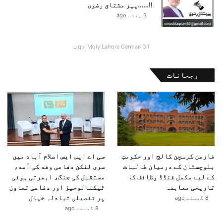
!!……پیر مشتاق رضوی
3 ہفتے ago
Liqui Moly Lahore German Oil
رجحانات
فارمن کرسچن کالج اور حکومتِ
سی اے ایس ایس اسلام آباد میں
بلوچستان کے درمیان طالبات
سری لنکن دفاعی وفد کی آمد،
کے لیے مکمل فنڈڈ وظائف کا
مستقبل کی جنگ، ابھرتی ہوئی
تاریخی معاہدہ
ٹیکنالوجیز اور دفاعی تعاون
پر تفصیلی تبادلہ خیال
8 گھنٹے ago
8 گھنٹے ago