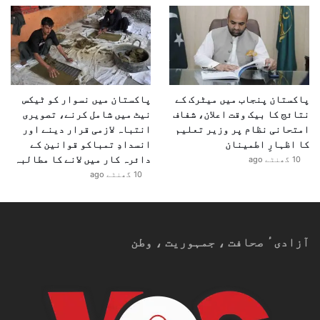
پاکستان پنجاب میں میٹرک کے
پاکستان میں نسوار کو ٹیکس
نتائج کا بیک وقت اعلان، شفاف
نیٹ میں شامل کرنے، تصویری
امتحانی نظام پر وزیر تعلیم
انتباہ لازمی قرار دینے اور
کا اظہارِ اطمینان
انسدادِ تمباکو قوانین کے
دائرہ کار میں لانے کا مطالبہ
10 گھنٹے ago
10 گھنٹے ago
آزادیٴ صحافت ، جمہوریت ، وطن