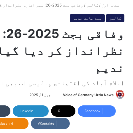
صفحہ اول
/
کالمز
/
وفاقی بجٹ 2025-26: سبز اشارہ نظرانداز کر دیا گیا؟—–سید عاطف ندیم
کالمز
سید عاطف ندیم
وفا
نظرانداز کر دیا گی
ندیم
اسلام آباد کی اقتصادی پالیسی اب بھی ای
Voice of Germany Urdu News
S
جون 11, 2025
e
n
LinkedIn
X
Facebook
d
lassniki
VKontakte
a
n