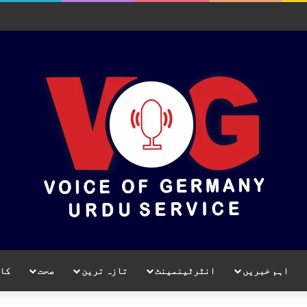
اہم خبریں
انٹرٹینمینٹ
تازہ ترین
صحت
کا