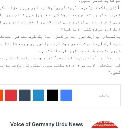
تو شاید کبھی نہیں۔
‘اُڑان پاکستان’ جیسے "ہوم گرون” پلانز، اور وزیر خزانہ ک
تھیں۔ مگر یہ تمام وعدے بجٹ کی دستاویز میں غائب ہیں۔ ا
وہی قرض پر مبنی ترقی، وہی ترسیلات پر انحصار، اور وہی 
ایک اور موقع گنوا دیا گیا؟
پاکستان اب ایک چوراہے پر کھڑا ہے:ایک طرف معاشی استحک
طرف ایک ایسا بجٹ ہے جو بچت کرنے والوں پر بوجھ ڈالتا ہ
شہری متوسط طبقے سے قربانی مانگتا ہے۔
یہ ایک اور "منموہن سنگھ لمحہ” تھا، جسے ریاست نے کسی سس
کو استحکام لانے پر داد دے سکتے ہیں، لیکن تاریخ شاید یہ
گئی۔”
Pinterest
Tumblr
LinkedIn
X
Facebook
بانٹیں
Voice of Germany Urdu News