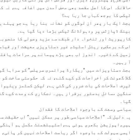
حالانکہ اس کا اصل مقصد بھی محض آمدن میں اضافہ ہے، نہ ک
ٹیکس کا بوجھ کہاں جا رہا ہے؟
بجٹ ایک بار پھر ان لوگوں کو نشانہ بنا رہا ہے جو پہلے ہ
بینک ڈپازٹس پر ودہولڈنگ ٹیکس بڑھا دیا گیا ہے۔
کارپوریٹ اور تنخواہ دار طبقے سے مزید وصولی کا منصوبہ
اس کے برعکس، ریئل اسٹیٹ، غیر دستاویزی معیشت اور قیاس
زمین کے ذخیرہ اندوز اب بھی بڑے پیمانے پر مراعات یافتہ
آ رہیں۔
بجٹ دستاویزات میں "ریکارڈ پرائمری سرپلس” کو سراہا گیا
گلا گھونٹ کر اخراجات کم کیے گئے، نہ کہ حکومتی ساخت کو 
ٹیرف اصلاحات کی بات ضرور کی گئی ہے، لیکن کسٹمز ویلیو
سنگین مسائل بدستور برقرار ہیں۔ نجکاری کے وعدے کیے گئ
گیا۔
سیاسی وسعت کے باوجود اصلاحات کا فقدان
یہ دلیل کہ "اصلاحات سیاسی طور پر ممکن نہیں” اب حقیقت س
ہیں،اپوزیشن بکھری ہوئی ہے،اسٹیبلشمنٹ مکمل ہم آہنگی 
ایسی سہولت کے باوجود اگر ریاست اصلاحات نہیں کر پائی، ت