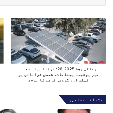
ی
م
ی
ل
و
ب
ک
ف
ج
ا
ا
ٹ
پ
ق
ک
ت
ی
ے
ا
ب
ب
ل
ج
ع
ک
ٹ
د
ھ
2
پ
و
0
وفاقی بجٹ 2025-26: توانائی کے شعبے
ا
2
ک
میں پوشیدہ پیغامات، شمسی توانائی پر
5
س
ٹیکس اور گردشی قرضے کا بوجھ
-
ت
2
ا
6
ن
متعلقہ مضامین
:
ا
ت
س
و
ٹ