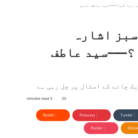
قی بجٹ 2025-26: سبز اشارہ
ا؟—–سید عاطف
ک چائے کے اسٹال پر چل رہی ہے
3 minutes read
35
Reddit
Pinterest
Tumblr
Pocket
Odnok