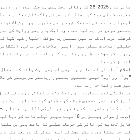
e
مالی سال 2025-26 کا وفاقی بجٹ پیش ہو چکا ہے،
m
معیشت کے اس موڑ کو اجاگر کیا جہاں پاکستان کھڑا ہے۔ مگر
a
ابھرا ہے۔ معاشی استحکام، سیاسی سکون، اور بین الاقوامی
i
مختصر موقع فراہم کیا تھا، وہ ایک بار پھر روایت کی نذر
l
گزشتہ برس اس کالم میں مسلسل یہ مؤقف اختیار کیا گیا کہ
حقیقی اصلاحات ممکن ہیں—ایسی اصلاحات جو مالی، انتظامی 
ہیں۔ مگر بجٹ سے ظاہر ہوتا ہے کہ ریاست نے اس موقع کو آ
انداز کر دیا۔
اسلام آباد کی اقتصادی پالیسی اب بھی ایک چائے کے اسٹال
"بن” اور "رس” جیسی نعمتیں بدستور ریاستی سرپرستی کی علا
میں شمار کیا جا رہا ہے۔
یہ علامتی تبدیلیاں دراصل ایک بڑے مالیاتی رویے کی غمازی
گریز کرو۔ کسی مخصوص طبقے کو مطمئن کرنے کے لیے ریٹ میں 
کرنے کے لیے کسی نہ کسی شے پر نیا ٹیکس لگا دیا جاتا ہے
اس سال سولر پینلز پر 18 فیصد سیلز ٹیکس ن
قابل تجدید توانائی کی حوصلہ شکنی کا باعث بھی بن سکتا ہ
کیا جا سکتا تھا، مگر بجٹ نے اسے آمدنی کا ذریعہ بنا دی
اسی طرح، پیٹرول، ڈیزل اور فرنس آئل پر نئی کاربن لیوی 