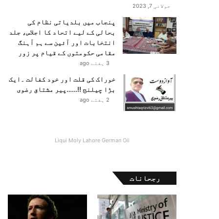
جولائی 7, 2023
پنجاب میں بلدیاتی نظام کی
بحالی کے لیے اتحاد کا اجلاس، جلد
انتخابات اور آئین سے ہم آہنگ
مقامی حکومتوں کے قیام پر زور
3 ہفتے ago
خوراک کی قلت اور خود کفالت ۔ایک
بڑا چیلنج !!……پیر مشتاق رضوی
2 ہفتے ago
Liqui Moly Lahore German Oil
رجحانات