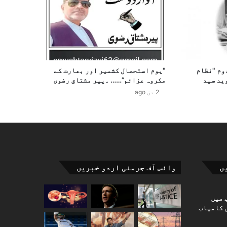
وم "نظام
"یوم استحصال کشمیر اور بھارت کے
ید سید
مکروہ عزائم”…… ۔پیر مشتاق رضوی
2 دن ago
ں
وائس آف جرمنی اردو خبریں
 میں
 کامیاب