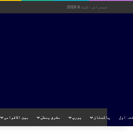
جمعرات, اگست 6 2026
حہ اول
پاکستان
یورپ
مشرق وسطیٰ
بین الاقوامی