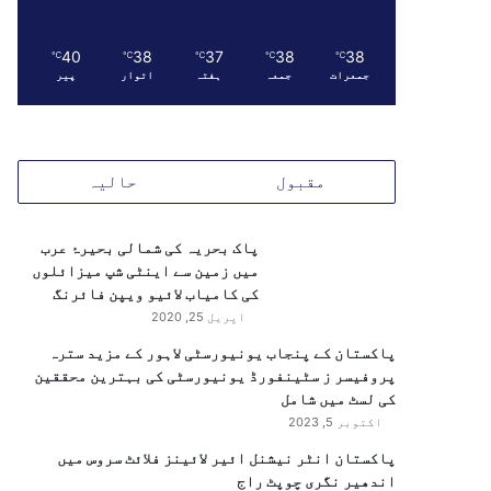
40
38
37
38
38
℃
℃
℃
℃
℃
جمعرات
جمعہ
ہفتہ
اتوار
پیر
مقبول
حالیہ
پاک بحریہ کی شمالی بحیرۂ عرب
میں زمین سے اینٹی شپ میزائلوں
کی کامیاب لائیو ویپن فائرنگ
اپریل 25, 2020
پاکستان کے پنجاب یونیورسٹی لاہور کے مزید سترہ
پروفیسر ز سٹینفورڈ یونیورسٹی کی بہترین محققین
کی لسٹ میں شامل
اکتوبر 5, 2023
پاکستان انٹر نیشنل ائیر لائینز فلائٹ سروس میں
اندھیر نگری چوپٹ راج