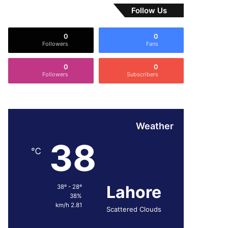
Follow Us
0
0
Followers
Fans
0
0
Followers
Subscribers
Weather
38
℃
Lahore
38º - 28º
38%
2.81 km/h
Scattered Clouds