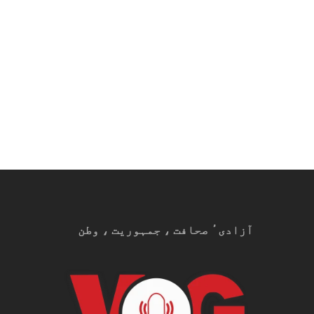
آزادیٴ صحافت ، جمہوریت ، وطن