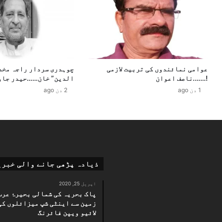
ا
ا
ن
ک
ا
ا
ئ
ی
ی
ک
ک
س
عوامی نمائندوں کی تربیت لازمی
چوہدری سردار راجہ مخد
ے
چ
!…….ناصف اعوان
الدین” خان……حیدر جاو
ش
ی
ع
ن
1 دن ago
2 دن ago
ب
ج
ے
م
م
ی
ی
ں
ں
ت
پ
ا
و
ر
ذیادہ پڑھی جانے والی خبری
ش
ی
ی
خ
اپریل 25, 2020
پاک بحریہ کی شمالی بحیرۂ عرب
د
ی
زمین سے اینٹی شپ میزائلوں کی
ہ
ت
لائیو ویپن فائرنگ
پ
ی