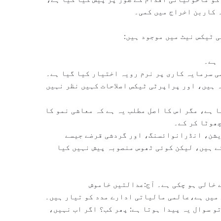
ہ کاربن اخراج میں کمی۔
ی ٹیکس نیٹ میں موجود ہیں:
 ہے۔
ی سرمایہ کاری پر نرم رویہ اختیار کیا گیا ہے۔
 ہیں، اور پراپرٹی ٹیکس اصلاحات کہیں نظر نہیں
 ہے، مگر اس کا اصل مطلب یہ ہے کہ معاشی نمو کا
چھوٹا کر کے۔
ایشن، انڈرانوائسنگ، اور گردشی قرضے جیسے
ے ہیں، لیکن کوئی ٹھوس منصوبہ پیش نہیں کیا
ے خالی ہو چکی ہے۔ آج:عدالتیں خاموش
میں ہے،عالمی مالیاتی ادارے مدد کو تیار ہیں۔
و سوال یہ پیدا ہوتا ہے: پھر کب؟ اگر اب نہیں،