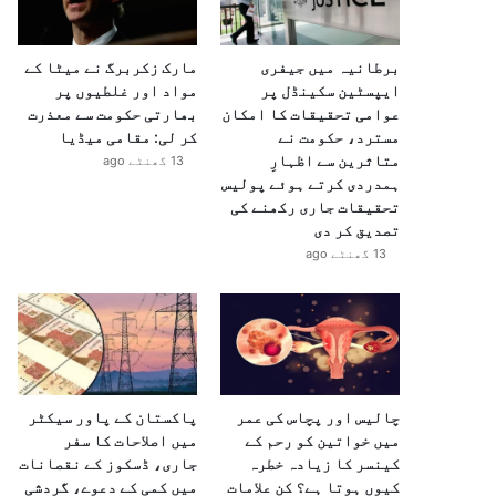
برطانیہ میں جیفری
مارک زکربرگ نے میٹا کے
ایپسٹین سکینڈل پر
مواد اور غلطیوں پر
عوامی تحقیقات کا امکان
بھارتی حکومت سے معذرت
مسترد، حکومت نے
کر لی: مقامی میڈیا
متاثرین سے اظہارِ
13 گھنٹے ago
ہمدردی کرتے ہوئے پولیس
تحقیقات جاری رکھنے کی
تصدیق کر دی
13 گھنٹے ago
چالیس اور پچاس کی عمر
پاکستان کے پاور سیکٹر
میں خواتین کو رحم کے
میں اصلاحات کا سفر
کینسر کا زیادہ خطرہ
جاری، ڈسکوز کے نقصانات
کیوں ہوتا ہے؟ کن علامات
میں کمی کے دعوے، گردشی