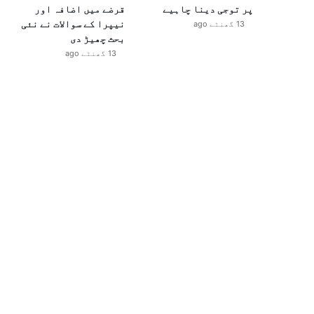
پر توجی دینا چاہیے
قرضے میں اضافہ اور
نیپرا کے سوالات نے نئی
13 گھنٹے ago
بحث چھیڑ دی
13 گھنٹے ago