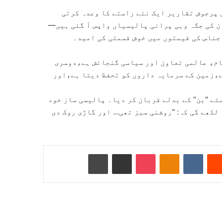
ی پرجوش تقاریر ایک نئے راستے کا وعدہ کرتی
ن کی جگہ وہی پرانی پالیسیاں واپس آ گئی ہیں—
اجناس کی قیمتوں میں خوش قسمتی کی امید۔
ام، عالمی تعاون اور سیاسی گنجائش ہے،دوسری
ے،زمین کے سرمایہ داروں کو تحفظ دیتا ہے،اور
تے "بن” کے بدلے قربان کر دیا۔ پالیسی ساز خود
 لکھے گی کہ: "روشنی سبز تھی… اور گاڑی روک دی
Reddit
VKontakte
Odnoklassniki
Pocket
ای میل کے ذریعے شیئر کریں
پرنٹ کریں