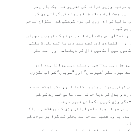
 اور دوسری مرتبہ وزیر خزانہ کی تقریر نے ایک بار پھر
 یہ بجٹ ایک موقع ضائع ہونے کی کہانی بن کر
 مالیاتی اداروں کی نرم گوشگی کے امتزاج نے جو
 ہو گیا۔
 پاکستان اس وقت ایک نادر موقع کے قریب ہے جہاں
اور اقتصادی ڈھانچے میں دیرپا تبدیلی لا سکتی
نکھوں میں آنکھیں ڈال کر دیکھا… اور اسے نظر
 پر چل رہی ہے—جہاں مینو وہی پرانا ہے، اور
مت ہیں۔ مگر "شیرمال” اور "سویاں” کو اب لگژری
 کرتی ہیں: ریونیو اکٹھا کرو، مگر اصلاحات سے
رد و بدل کر دیا جاتا ہے، مالی خسارے کو کم
—مگر وژن کہیں دکھائی نہیں دیتا۔
افذ کر دیا گیا ہے، جو نہ صرف ماحولیاتی وژن کے برخلاف ہے بلکہ
ے۔ یہ وہ شعبہ ہے جس سے بجلی کے گرڈ پر بوجھ کم
ا۔
کو ماحولیاتی اقدام کے طور پر پیش کیا گیا ہے،