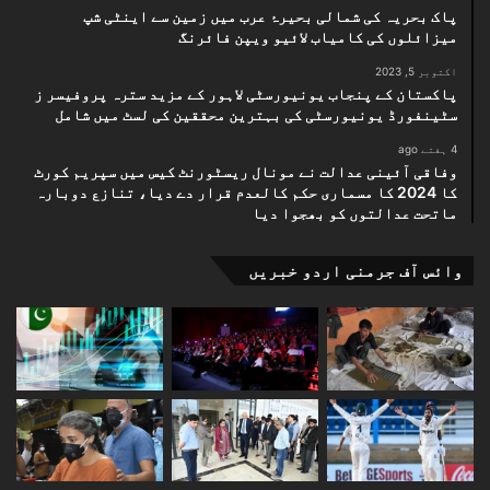
پاک بحریہ کی شمالی بحیرۂ عرب میں زمین سے اینٹی شپ
میزائلوں کی کامیاب لائیو ویپن فائرنگ
اکتوبر 5, 2023
پاکستان کے پنجاب یونیورسٹی لاہور کے مزید سترہ پروفیسر ز
سٹینفورڈ یونیورسٹی کی بہترین محققین کی لسٹ میں شامل
4 ہفتے ago
وفاقی آئینی عدالت نے مونال ریسٹورنٹ کیس میں سپریم کورٹ
کا 2024 کا مسماری حکم کالعدم قرار دے دیا، تنازع دوبارہ
ماتحت عدالتوں کو بھجوا دیا
وائس آف جرمنی اردو خبریں