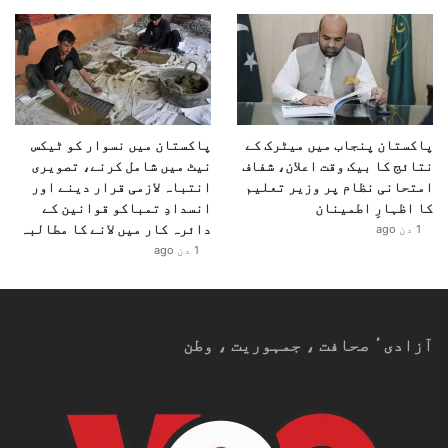
پاکستان پنجاب میں میٹرک کے
پاکستان میں نسوار کو ٹیکس
نتائج کا بیک وقت اعلان، شفاف
نیٹ میں شامل کرنے، تصویری
امتحانی نظام پر وزیر تعلیم
انتباہ لازمی قرار دینے اور
کا اظہارِ اطمینان
انسدادِ تمباکو قوانین کے
دائرہ کار میں لانے کا مطالبہ
1 دن ago
1 دن ago
آزادیٴ صحافت ، جمہوریت ، وطن