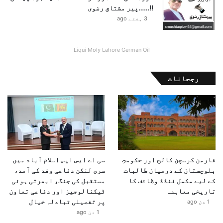
!!……پیر مشتاق رضوی
3 ہفتے ago
Liqui Moly Lahore German Oil
رجحانات
فارمن کرسچن کالج اور حکومتِ
سی اے ایس ایس اسلام آباد میں
بلوچستان کے درمیان طالبات
سری لنکن دفاعی وفد کی آمد،
کے لیے مکمل فنڈڈ وظائف کا
مستقبل کی جنگ، ابھرتی ہوئی
تاریخی معاہدہ
ٹیکنالوجیز اور دفاعی تعاون
پر تفصیلی تبادلہ خیال
1 دن ago
1 دن ago