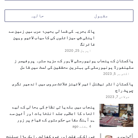
مقبول
حالیہ
پاک بحریہ کی شمالی بحیرۂ عرب میں زمین سے
اینٹی شپ میزائلوں کی کامیاب لائیو ویپن
فائرنگ
اپریل 25, 2020
پاکستان کے پنجاب یونیورسٹی لاہور کے مزید سترہ پروفیسر ز
سٹینفورڈ یونیورسٹی کی بہترین محققین کی لسٹ میں شامل
اکتوبر 5, 2023
پاکستان انٹر نیشنل ائیر لائینز فلائٹ سروس میں اندھیر نگری
چوپٹ راج
جولائی 7, 2023
پنجاب میں بلدیاتی نظام کی بحالی کے لیے
اتحاد کا اجلاس، جلد انتخابات اور آئین سے
ہم آہنگ مقامی حکومتوں کے قیام پر زور
4 ہفتے ago
خوراک کی قلت اور خود کفالت ۔ایک بڑا چیلنج