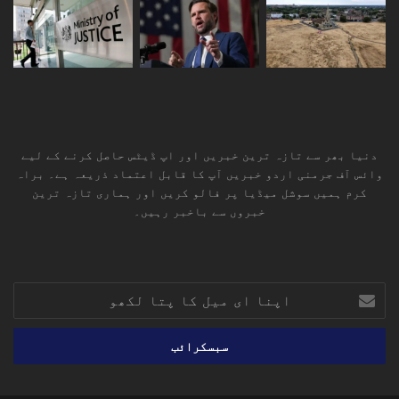
دنیا بھر سے تازہ ترین خبریں اور اپ ڈیٹس حاصل کرنے کے لیے
وائس آف جرمنی اردو خبریں آپ کا قابل اعتماد ذریعہ ہے۔ براہ
کرم ہمیں سوشل میڈیا پر فالو کریں اور ہماری تازہ ترین
خبروں سے باخبر رہیں۔
RSS
TikTok
Instagram
YouTube
LinkedIn
Facebook
X
اپنا
ای
میل
کا
پتا
لکھو