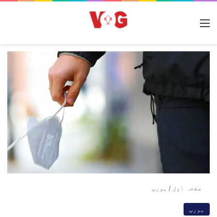
مینو
صفحہ اول
/
یورپ
یورپ