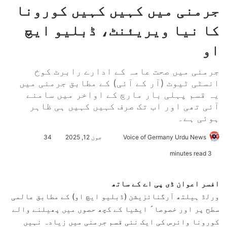
جرمنی میں کہیں کہیں کورونا
کا نیا ویریئنٹ، ڈبلیو ایچ
او
جرمنی میں صحت عامہ کے ادارے رابرٹ کوخ
انسٹی ٹیوٹ (آر کے آئی) کے مطابق جرمنی میں
یہ قسم پہلی بار مارچ کے اواخر میں سامنے
آئی تھی اور اب تک صرف کہیں کہیں ہی ظاہر
ہوئی ہے۔
Voice of Germany Urdu News
S
جون 12, 2025
34
e
3 minutes read
n
d
افسر اعوان
ڈی پی اے کے ساتھ
a
ورلڈ ہیلتھ آرگنائزیشن (ڈبلیو ایچ او) کے مطابق عالمی
n
سطح پر اور خصوصاﹰ ایشیا کے کچھ حصوں میں پھیلنے والے
e
کورونا وائرس کی ایک نئی قسم جرمنی میں زیادہ نہیں
m