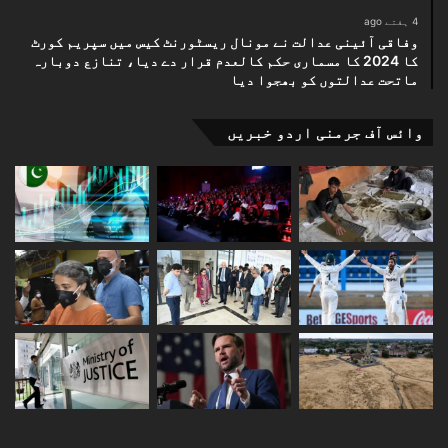
4 ہفتے ago
وفاقی آئینی عدالت نے مونال ریسٹورنٹ کیس میں سپریم کورٹ
کا 2024 کا مسماری حکم کالعدم قرار دے دیا، تنازع دوبارہ
ماتحت عدالتوں کو بھجوا دیا
وائس آف جرمنی اردو خبریں