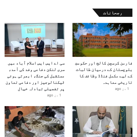
رجحانات
فارمن کرسچن کالج اور حکومتِ
سی اے ایس ایس اسلام آباد میں
بلوچستان کے درمیان طالبات
سری لنکن دفاعی وفد کی آمد،
کے لیے مکمل فنڈڈ وظائف کا
مستقبل کی جنگ، ابھرتی ہوئی
تاریخی معاہدہ
ٹیکنالوجیز اور دفاعی تعاون
پر تفصیلی تبادلہ خیال
1 دن ago
1 دن ago