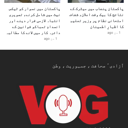
پاکستان پنجاب میں میٹرک کے
پاکستان میں نسوار کو ٹیکس
نتائج کا بیک وقت اعلان، شفاف
نیٹ میں شامل کرنے، تصویری
امتحانی نظام پر وزیر تعلیم
انتباہ لازمی قرار دینے اور
کا اظہارِ اطمینان
انسدادِ تمباکو قوانین کے
دائرہ کار میں لانے کا مطالبہ
1 دن ago
1 دن ago
آزادیٴ صحافت ، جمہوریت ، وطن