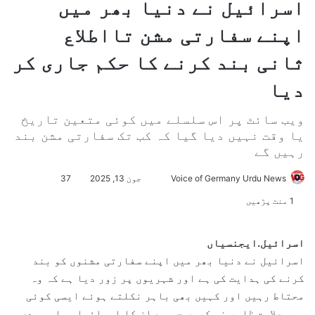
اسرائیل نے دنیا بھر میں
اپنے سفارتی مشن تااطلاع
ثانی بند کرنے کا حکم جاری کر
دیا
ویب سائٹ پر اس سلسلے میں کوئی متعین تاریخ
یا وقت نہیں دیا گیا کہ کب تک سفارتی مشن بند
رہیں گے
Voice of Germany Urdu News
S
جون 13, 2025
37
e
1 منٹ پڑھیں
n
d
اسرائیل.ایجنسیاں
a
اسرائیل نے دنیا بھر میں اپنے سفارتی مشنوں کو بند
n
کرنے کی ہدایت کی ہے اور شہریوں پر زور دیا ہے کہ وہ
e
محتاط رہیں اور کہیں بھی باہر نکلتے ہوئے ایسی کوئی
m
بھی علامت ظاہر نہ کریں جس سے ان کا اسرائیلی یا یہودی
a