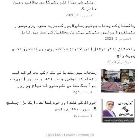
اینٹی شپ میزائلوں کی کامیاب لائیو ویپن
فائرنگ
اپریل 25, 2020
پاکستان کے پنجاب یونیورسٹی لاہور کے مزید سترہ پروفیسر ز
سٹینفورڈ یونیورسٹی کی بہترین محققین کی لسٹ میں شامل
اکتوبر 5, 2023
پاکستان انٹر نیشنل ائیر لائینز فلائٹ سروس میں اندھیر نگری
چوپٹ راج
جولائی 7, 2023
پنجاب میں بلدیاتی نظام کی بحالی کے لیے
اتحاد کا اجلاس، جلد انتخابات اور آئین سے
ہم آہنگ مقامی حکومتوں کے قیام پر زور
4 ہفتے ago
خوراک کی قلت اور خود کفالت ۔ایک بڑا چیلنج
!!……پیر مشتاق رضوی
3 ہفتے ago
Liqui Moly Lahore German Oil