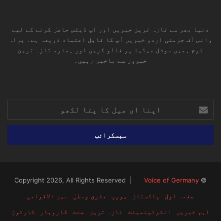
دنیا بھر سے تازہ ترین خبریں اور اپ ڈیٹس حاصل کرنے کے لیے
وائس آف جرمنی اردو خبریں آپ کا قابل اعتماد ذریعہ ہے۔ براہ
کرم ہمیں سوشل میڈیا پر فالو کریں اور ہماری تازہ ترین
خبروں سے باخبر رہیں۔
RSS
TikTok
Instagram
YouTube
LinkedIn
Facebook
X
اپنا
ای
میل
کا
پتا
لکھو
Voice of Germany
© Copyright 2026, All Rights Reserved |
صفحہ اول
پاکستان
یورپ
مشرق وسطیٰ
بین الاقوامی
اہم خبریں
انٹرٹینمینٹ
تازہ ترین
صحت
کاروبار
کارٹون