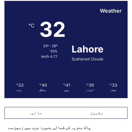
ے
و
ج
ت
Weather
ا
ن
32
ئ
ب
℃
ی
ی
ں
ہ
گ
Lahore
ے
33º - 28º
55%
"
4.77 km/h
Scattered Clouds
33
40
41
39
33
℃
℃
℃
℃
℃
ہفتہ
اتوار
پیر
منگل
بدھ
مقبول
حالیہ
پاک بحریہ کی شمالی بحیرۂ عرب میں زمین سے