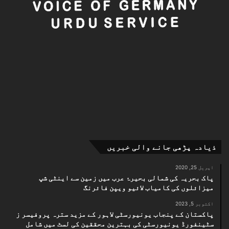
ذیادہ پڑھی جانے والی خبریں
اپریل 25, 2020
پاک بحریہ کی شمالی بحیرۂ عرب میں زمین سے اینٹی شپ
میزائلوں کی کامیاب لائیو ویپن فائرنگ
اکتوبر 5, 2023
پاکستان کے پنجاب یونیورسٹی لاہور کے مزید سترہ پروفیسر ز
سٹینفورڈ یونیورسٹی کی بہترین محققین کی لسٹ میں شامل