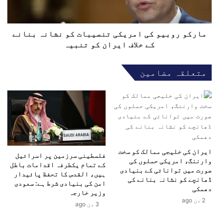
ل
و
ا
ب
ن
ی
:
و
مارکو روبیو کی امریکی تنصیبات کو نشانہ بنانے
"
ک
کے خلاف ایران کو تنبیہ
ع
ی
ن
ا
متعلقہ مضامین
ق
م
ر
ر
ی
ی
ب
ک
ص
ی
ی
ت
ہ
ن
و
ص
ایران کی خلیجی ممالک کو سخت
ن
فلسطینی سرزمین پر اسرائیل
ی
وارننگ، امریکی حملوں کی
کے تمام یکطرفہ اقدامات باطل
ی
ب
صورت میں توانائی کے بنیادی
ہیں، القدس کا تحفظ پائیدار
ح
ا
ڈھانچے کو نشانہ بنانے کی
امن کی بنیادی شرط ہے: سعودی
ک
ت
دھمکی
وزیر خارجہ
و
ک
2 دن ago
3 دن ago
م
و
ت
ن