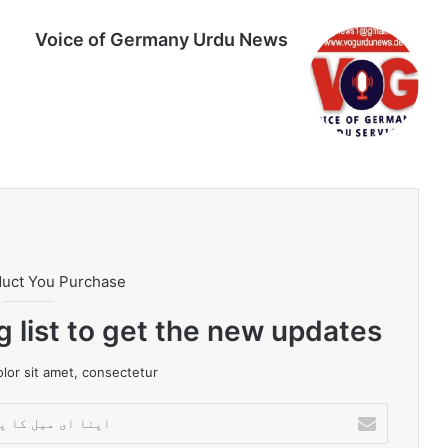
Voice of Germany Urdu News
Tik
Ins
Yo
Lin
Fa
We
To
tag
uT
ke
ce
bsi
k
ra
ub
dIn
bo
te
m
e
ok
duct You Purchase
g list to get the new updates!
or sit amet, consectetur.
ا
پ