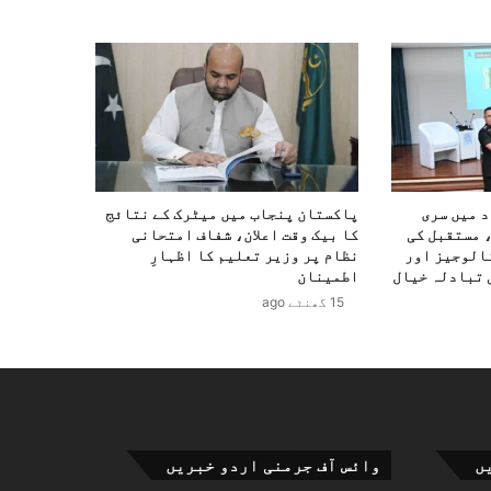
د میں سری
پاکستان پنجاب میں میٹرک کے نتائج
 مستقبل کی
کا بیک وقت اعلان، شفاف امتحانی
الوجیز اور
نظام پر وزیر تعلیم کا اظہارِ
 تبادلہ خیال
اطمینان
15 گھنٹے ago
ں
وائس آف جرمنی اردو خبریں