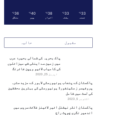
36
40
38
33
33
℃
℃
℃
℃
℃
جمعہ
ہفتہ
اتوار
پیر
منگل
مقبول
حالیہ
پاک بحریہ کی شمالی بحیرۂ عرب
میں زمین سے اینٹی شپ میزائلوں
کی کامیاب لائیو ویپن فائرنگ
اپریل 25, 2020
پاکستان کے پنجاب یونیورسٹی لاہور کے مزید سترہ
پروفیسر ز سٹینفورڈ یونیورسٹی کی بہترین محققین
کی لسٹ میں شامل
اکتوبر 5, 2023
پاکستان انٹر نیشنل ائیر لائینز فلائٹ سروس میں
اندھیر نگری چوپٹ راج