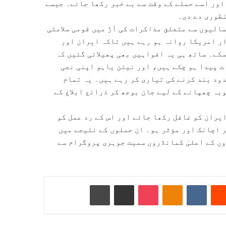
اور اسے حملے کے وقت سے بے خبر رکھا جائے۔ جیسے
نظوری دے دی۔
الیوں سے متعلق مذاکرات کی آڑ میں قومی سلامتی
دار امریکا روانہ ہو رہے ہیں تاکہ ایران اور
کے۔ ساتھ ہی یہ افواہیں بھی پھیلائی گئیں کہ
ت پیدا ہو چکے ہیں، اور نیتن یاہو اپنی نجی
ود بند کرنے کی تیاری کر رہے ہیں۔ یہ تمام
بہ چھپانے کے لیے جان بوجھ کر ذرائع ابلاغ کے
یران کو غافل رکھا جائے اور اس کے رد عمل کو
 اچانک اور مؤثر ہو۔ ان حملوں کے نتیجے میں
ں کے اعلیٰ کمانڈروں سمیت جوہری پروگرام سے
Reddit
VKontakte
Odnoklassniki
Pocket
ای میل کے ذریعے شیئر کریں
پرنٹ کریں