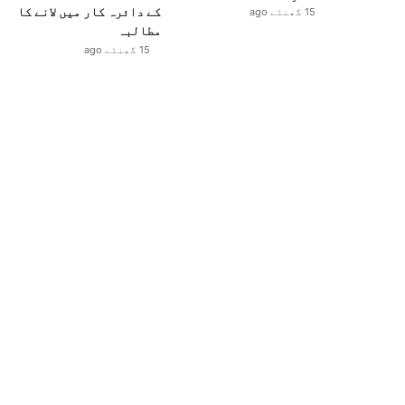
کے دائرہ کار میں لانے کا
15 گھنٹے ago
مطالبہ
15 گھنٹے ago