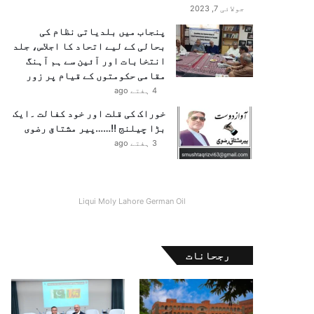
جولائی 7, 2023
پنجاب میں بلدیاتی نظام کی
بحالی کے لیے اتحاد کا اجلاس، جلد
انتخابات اور آئین سے ہم آہنگ
مقامی حکومتوں کے قیام پر زور
4 ہفتے ago
خوراک کی قلت اور خود کفالت ۔ایک
بڑا چیلنج !!……پیر مشتاق رضوی
3 ہفتے ago
Liqui Moly Lahore German Oil
رجحانات