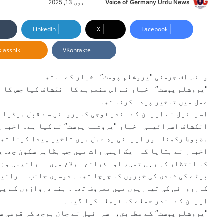
Voice of Germany Urdu News
S
جون 13, 2025
e
n
LinkedIn
X
Facebook
d
lassniki
VKontakte
a
n
e
وائس آف جرمنی "یروشلم پوسٹ” اخبار کے ساتھ
m
"یروشلم پوسٹ” اخبار نے اس منصوبے کا انکشاف کیا جس کا 
a
عمل میں تاخیر پیدا کرنا تھا
i
اسرائیل نے ایران کے اندر فوجی کارروائی سے قبل میڈیا ک
l
انکشاف اسرائیلی اخبار "یروشلم پوسٹ” نے کیا ہے۔ اخبار 
مضبوط رکھنا اور ایرانی ردِ عمل میں تاخیر پیدا کرنا تھ
اخبار نے بتایا کہ ایک ایسی رات میں جب بظاہر سکون چھای
کا انتظار کر رہی تھی، اور ذرائع ابلاغ میں اسرائیلی وزی
بیٹے کی شادی کی خبروں کا چرچا تھا۔ دوسری جانب اسرائیل 
کارروائی کی تیاریوں میں مصروف تھا۔ بند دروازوں کے پیچ
ایران کے اندر حملے کا فیصلہ کیا گیا۔
"یروشلم پوسٹ” کے مطابق، اسرائیل نے جان بوجھ کر قومی سل