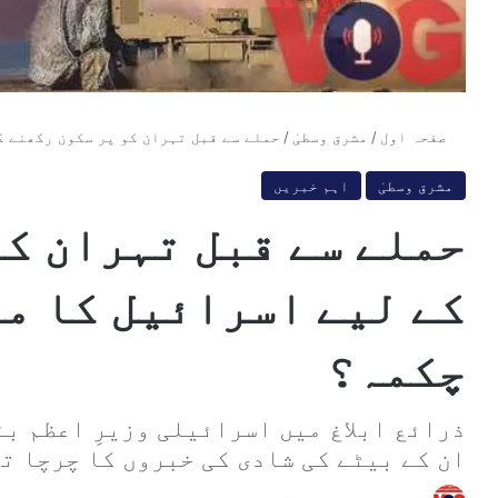
صفحہ اول
/
مشرق وسطیٰ
/
حملے سے قبل تہران کو پر سکون رکھنے ک
مشرق وسطیٰ
اہم خبریں
حملے سے قبل تہران کو
کے لیے اسرائیل کا م
چکمہ؟
ذرائع ابلاغ میں اسرائیلی وزیرِ اعظم بن
ان کے بیٹے کی شادی کی خبروں کا چرچا ت