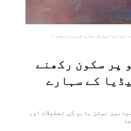
ے لیے اسرائیل کا میڈیا کے سہارے چکمہ؟
 پر سکون رکھنے
یڈیا کے سہارے
یامین نیتن یاہو کی تعطیلات اور
ھا