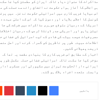
مذاکرات کا عنوان دیا، تاکہ ایران کو مطمئن کیا جا سکے 
ہی اجلاس کا آغاز ہوا، حکومت نے اتفاق رائے سے حملے کی م
اس میڈیا فریب کاری میں اسرائیلی حکومت نے غزہ میں یرغم
کونسل کا اجلاس بلایا، اور دعویٰ کیا کہ اس کے اعلیٰ عہدے 
امریکا کے درمیان متوقع جوہری مذاکرات میں شرکت کی جا س
نیتن یاہو اور امریکی صدر ڈونلڈ ٹرمپ کے درمیان اختلافا
مصروفیات جیسے بیٹے کی شادی کے لیے اسرائیل کی فضائی حد
اطلاعات مبینہ طور پر ناظرین کو گمراہ کرنے اور اصل منصو
ذریعے پھیلائی گئیں۔
اخبار کے مطابق اس فریب کاری کا بنیادی مقصد یہ تھا کہ ا
مؤخر کیا جا سکے، تاکہ اسرائیلی فضائی حملہ مکمل طور پر
ایرانی دار الحکومت تہران میں سکیورٹی اور عسکری ادارو
وابستہ متعدد افراد ہلاک ہو گئے۔
Pinterest
Tumblr
LinkedIn
X
Facebook
بانٹیں