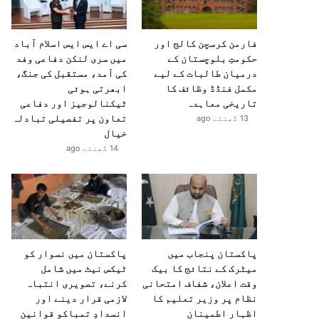
فارمن کرسچن کالج اور
سی اے ایس ایس اسلام آباد
حکومتِ بلوچستان کے
میں سری لنکن دفاعی وفد
درمیان طالبات کے لیے
کی آمد، مستقبل کی جنگ،
مکمل فنڈڈ وظائف کا
ابھرتی ہوئی
تاریخی معاہدہ
ٹیکنالوجیز اور دفاعی
تعاون پر تفصیلی تبادلہ
13 گھنٹے ago
خیال
14 گھنٹے ago
پاکستان پنجاب میں
پاکستان میں نسوار کو
میٹرک کے نتائج کا بیک
ٹیکس نیٹ میں شامل
وقت اعلان، شفاف امتحانی
کرنے، تصویری انتباہ
نظام پر وزیر تعلیم کا
لازمی قرار دینے اور
اظہارِ اطمینان
انسدادِ تمباکو قوانین