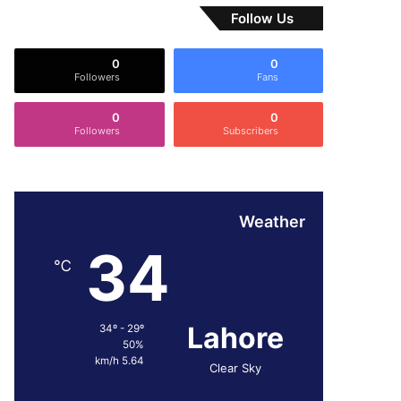
Follow Us
0
0
Followers
Fans
0
0
Followers
Subscribers
Weather
34
℃
Lahore
34º - 29º
50%
5.64 km/h
Clear Sky