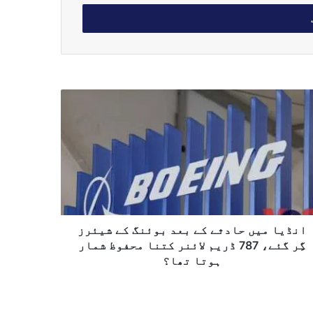
انڈیا میں حادثے کے بعد بوئنگ کے شیئرز
گِر گئے، 787 ڈریم لائنر کتنا محفوظ شمار
ہوتا تھا؟