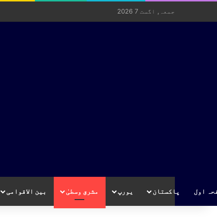
جمعہ, اگست 7 2026
حہ اول
پاکستان
یورپ
مشرق وسطیٰ
بین الاقوامی