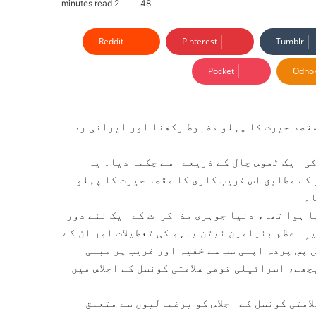
2 minutes read
48
Reddit
Pinterest
Tumblr
Pocket
Odnok
مقصد حیرت کا پہلو مضبوط رکھنا اور ایرانی رد
ی ایک ٹھوس چال کے ذریعے اسے چکمہ دیا۔ یہ
کے مطابق اس فریب کاری کا مقصد حیرت کا پہلو
ا۔
ا ہوا تھا، دنیا جوہری مذاکرات کے ایک نئے دور
رِ اعظم بنیامین نیتن یاہو کی تعطیلات اور ان کے
پسِ پردہ اپنی سب سے خفیہ اور فریب پر مبنی
ھے، اسرائیلی قومی سلامتی کونسل کے اجلاس میں
امتی کونسل کے اجلاس کو یرغمالیوں سے متعلق