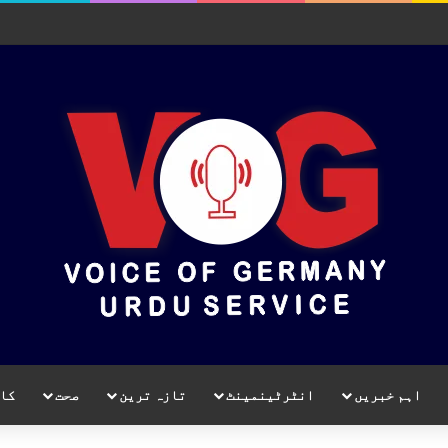
اہم خبریں
انٹرٹینمینٹ
تازہ ترین
صحت
کا