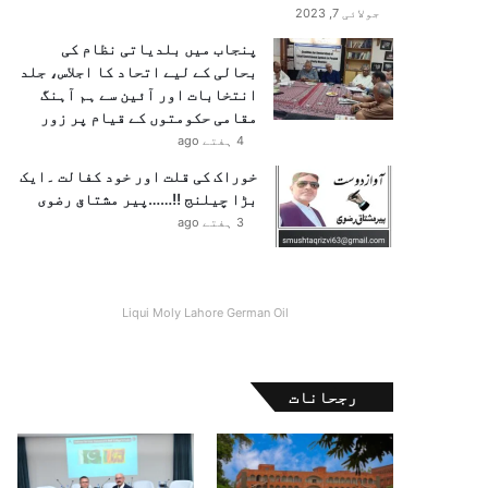
جولائی 7, 2023
پنجاب میں بلدیاتی نظام کی
بحالی کے لیے اتحاد کا اجلاس، جلد
انتخابات اور آئین سے ہم آہنگ
مقامی حکومتوں کے قیام پر زور
4 ہفتے ago
خوراک کی قلت اور خود کفالت ۔ایک
بڑا چیلنج !!……پیر مشتاق رضوی
3 ہفتے ago
Liqui Moly Lahore German Oil
رجحانات