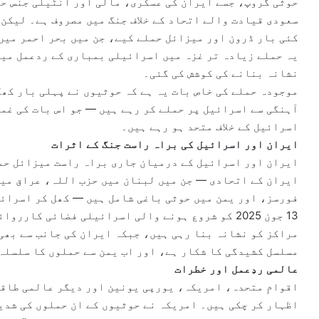
حوثی گروپ، جسے ایران کی عسکری، مالی اور انٹیلی جنس حم
کئی بار ڈرون اور میزائل حملے کیے، جن میں بحر احمر میں
یہ حملے زیادہ تر غزہ میں اسرائیلی بمباری کے ردعمل میں
نشانہ بنانے کی کوشش کی گئی۔
موجودہ حملے کی خاص بات یہ ہے کہ حوثیوں نے پہلی بار کھل
آہنگی سے اسرائیل پر حملے کر رہے ہیں — جو اس بات کی غم
اسرائیل کے خلاف متحد ہو رہے ہیں۔
ایران اور اسرائیل کی براہ راست جنگ کے اثرات
ایران اور اسرائیل کے درمیان جاری براہ راست میزائل حم
ایران کے اتحادی — جن میں لبنان میں حزب اللہ، عراق میں
فورسز، اور یمن میں حوثی باغی شامل ہیں — کھل کر اسرائی
13 جون 2025 کو شروع ہونے والی اسرائیلی فضائی کا
مراکز کو نشانہ بنا رہی ہیں، جبکہ ایران کی جانب سے بھی
مسلسل کشیدگی کا شکار ہے، اور اب یمن سے حملوں کا سلسلہ 
عالمی ردِعمل اور خطرات
اقوامِ متحدہ، امریکہ، یورپی یونین اور دیگر عالمی طاقت
اظہار کر چکی ہیں۔ امریکہ نے حوثیوں کے ان حملوں کی شدی