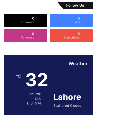
Follow Us
0
0
Followers
Fans
0
0
Followers
Subscribers
Weather
32
℃
Lahore
32º - 28º
53%
5.74 km/h
Scattered Clouds