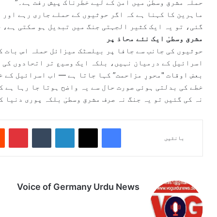
حملہ مشرق وسطیٰ میں امن کے لیے خطرناک پیش رفت ہے۔”
ماہرین کا کہنا ہے کہ اگر حوثیوں کے حملے جاری رہے اور 
گئی، تو یہ ایک کثیر الجہتی جنگ میں تبدیل ہو سکتی ہے، 
مشرق وسطیٰ ایک نئے محاذ پر
حوثیوں کی جانب سے جافا پر بیلسٹک میزائل حملہ اس بات کا
اسرائیل کے درمیان نہیں، بلکہ ایک وسیع تر اتحادوں کی 
بعض اوقات "محورِ مزاحمت” کہا جاتا ہے — اب اسرائیل کے خ
خطے کی بدلتی ہوئی صورت حال سے یہ واضح ہوتا جا رہا ہے ک
نہ کی گئیں تو یہ جنگ نہ صرف مشرق وسطیٰ بلکہ پوری دنیا ک
Pinterest
Tumblr
LinkedIn
X
Facebook
بانٹیں
Voice of Germany Urdu News
Tik
Ins
Yo
Lin
Fa
We
To
tag
uT
ke
ce
bsi