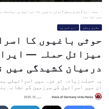
صفحہ اول
/
مشرق وسطیٰ
/
حوثی باغیوں کا اسرائیل پر بیلسٹک می
میں نیا موڑ
مشرق وسطیٰ
اہم خبریں
حوثی باغیوں کا اسرا
میزائل حملہ — ایران
درمیان کشیدگی میں ن
یہ حملے زیادہ تر غزہ میں اسرائیلی بمب
ان میں اسرائیل کی سرزمین کو نشانہ بنا
Voice of Germany Urdu News
S
جون 15, 2025
e
n