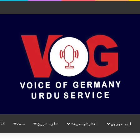
اہم خبریں
انٹرٹینمینٹ
تازہ ترین
صحت
کا