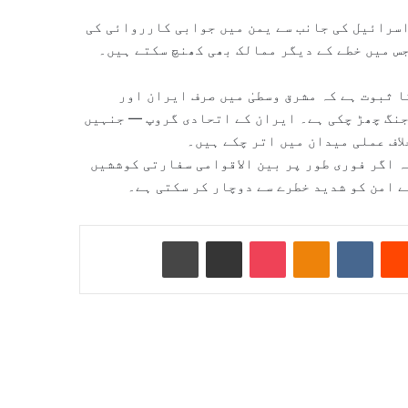
اسرائیل کی جانب سے یمن میں جوابی کارروائی کی
جس میں خطے کے دیگر ممالک بھی کھنچ سکتے ہیں۔
 ثبوت ہے کہ مشرق وسطیٰ میں صرف ایران اور
جنگ چھڑ چکی ہے۔ ایران کے اتحادی گروپ — جنہیں
لاف عملی میدان میں اتر چکے ہیں۔
ہ اگر فوری طور پر بین الاقوامی سفارتی کوششیں
ے امن کو شدید خطرے سے دوچار کر سکتی ہے۔
Reddit
VKontakte
Odnoklassniki
Pocket
ای میل کے ذریعے شیئر کریں
پرنٹ کریں