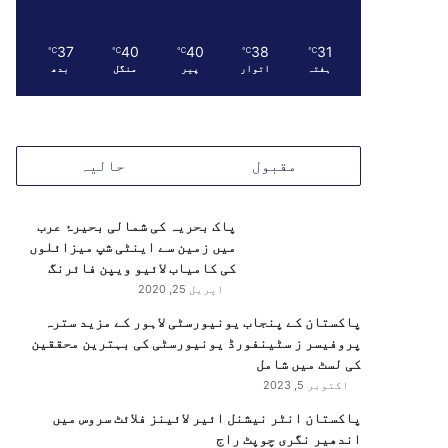
37
40
40
38
31
℃
℃
℃
℃
℃
ہفتہ
اتوار
پیر
منگل
بدھ
مقبول
حالیہ
پاک بحریہ کی شمالی بحیرۂ عرب
میں زمین سے اینٹی شپ میزائلوں
کی کامیاب لائیو ویپن فائرنگ
اپریل 25, 2020
پاکستان کے پنجاب یونیورسٹی لاہور کے مزید سترہ
پروفیسر ز سٹینفورڈ یونیورسٹی کی بہترین محققین
کی لسٹ میں شامل
اکتوبر 5, 2023
پاکستان انٹر نیشنل ائیر لائینز فلائٹ سروس میں
اندھیر نگری چوپٹ راج