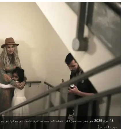
13 جون 2025 کو یمن سے میزائل حملے کے بعد سائرن بجے۔ اس موقع
ہیں۔ (اے پی)