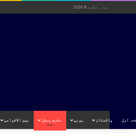
ہفتہ, اگست 8 2026
حہ اول
پاکستان
یورپ
مشرق وسطیٰ
بین الاقوامی