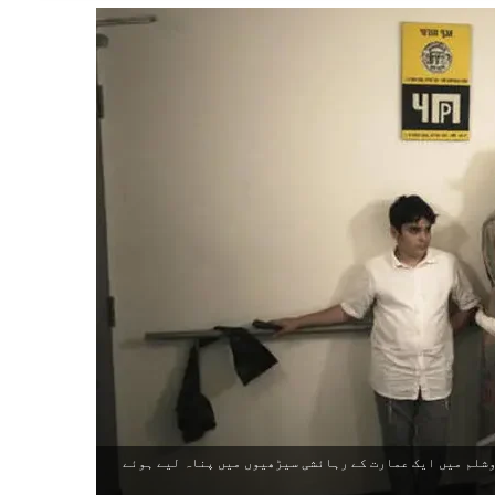
 پر یروشلم میں ایک عمارت کے رہائشی سیڑھیوں میں پناہ لیے ہوئے