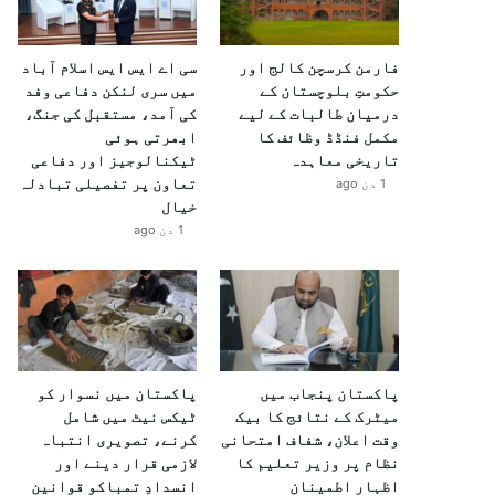
فارمن کرسچن کالج اور
سی اے ایس ایس اسلام آباد
حکومتِ بلوچستان کے
میں سری لنکن دفاعی وفد
درمیان طالبات کے لیے
کی آمد، مستقبل کی جنگ،
مکمل فنڈڈ وظائف کا
ابھرتی ہوئی
تاریخی معاہدہ
ٹیکنالوجیز اور دفاعی
تعاون پر تفصیلی تبادلہ
1 دن ago
خیال
1 دن ago
پاکستان پنجاب میں
پاکستان میں نسوار کو
میٹرک کے نتائج کا بیک
ٹیکس نیٹ میں شامل
وقت اعلان، شفاف امتحانی
کرنے، تصویری انتباہ
نظام پر وزیر تعلیم کا
لازمی قرار دینے اور
اظہارِ اطمینان
انسدادِ تمباکو قوانین