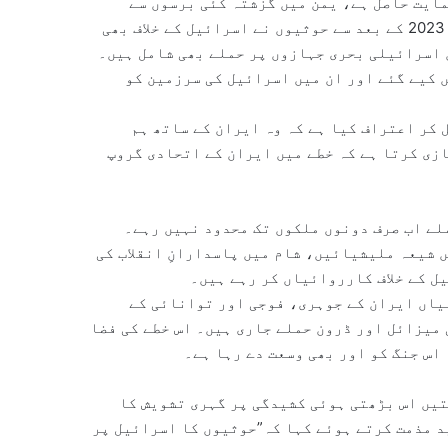
ایت حاصل ہے، یمن میں گزشتہ کئی برسوں سے
سعودی قیادت والے اتحاد کے خلاف جنگ میں مصروف ہے۔ لیکن 2023 کے بعد سے حوثیوں نے اسرائیل کے خلاف بھی
 اسرائیلی بحری جہازوں پر حملے بھی شامل ہیں۔
 کیے گئے اور ان میں اسرائیل کی سرزمین کو
 کر اعتراف کیا ہے کہ وہ ایران کے ساتھ ہم
ازی کرتا ہے کہ خطے میں ایران کے اتحادی گروپ
لے اب صرف دونوں ملکوں تک محدود نہیں رہے۔
 شیعہ ملیشیائیں، شام میں پاسدارانِ انقلاب کی
ل کے خلاف کارروائیاں کر رہے ہیں۔
رروائیاں ایران کے جوہری، فوجی اور توانائی کے
 میزائل اور ڈرون حملے جاری ہیں۔ اس خطے کی فضا
اس جنگ کو اور بھی وسعت دے رہا ہے۔
یں اس بڑھتی ہوئی کشیدگی پر گہری تشویش کا
د مذمت کرتے ہوئے کہا کہ”حوثیوں کا اسرائیل پر