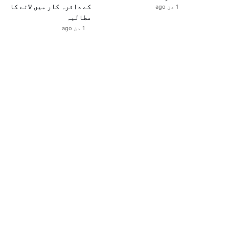
کے دائرہ کار میں لانے کا
1 دن ago
مطالبہ
1 دن ago