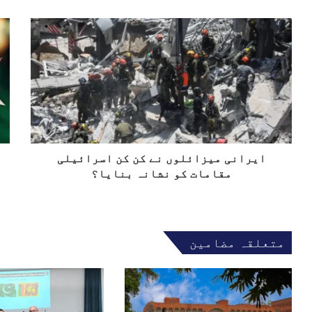
ی
ل
ا
ا
ک
ی
ی
ا
ر
ر
پ
ا
ا
ت
ن
ن
ا
ی
ا
ل
م
س
ک
ی
ر
ھ
ز
ا
و
ا
ایرانی میزائلوں نے کن کن اسرائیلی
ئ
ئ
ی
مقامات کو نشانہ بنایا؟
ل
ل
و
ک
ں
ش
ن
ی
متعلقہ مضامین
ے
د
ک
گ
ن
ی
ک
ک
ن
ے