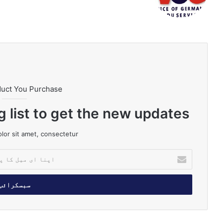
k
ra
ub
dIn
bo
te
m
e
ok
duct You Purchase
g list to get the new updates!
or sit amet, consectetur.
ا
پ
ن
ا
ا
ی
م