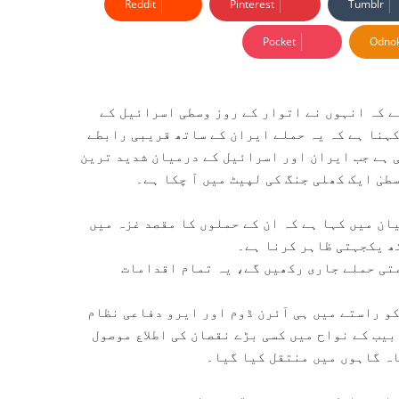
Reddit
Pinterest
Tumblr
Pocket
Odnok
ے کہ انہوں نے اتوار کے روز وسطی اسرائیل کے
ہنا ہے کہ یہ حملے ایران کے ساتھ قریبی رابطے
ی ہے جب ایران اور اسرائیل کے درمیان شدید ترین
یٰ ایک کھلی جنگ کی لپیٹ میں آ چکا ہے۔
ان میں کہا ہے کہ ان کے حملوں کا مقصد غزہ میں
ھ یکجہتی ظاہر کرنا ہے۔
متی حملے جاری رکھیں گے، یہ تمام اقدامات
و راستے میں ہی آئرن ڈوم اور ایرو دفاعی نظام
یب کے نواح میں کسی بڑے نقصان کی اطلاع موصول
ہ گاہوں میں منتقل کیا گیا۔