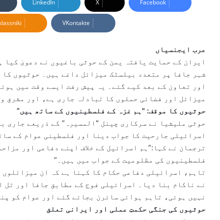
LinkedIn
X
Facebook
d
lassniki
VKontakte
a
n
e
عرب ایجنسیاں
m
ایران کے حمایت یافتہ یمن کے حوثی باغیوں نے دعویٰ کیا ہ
a
شہر جافا پر متعدد بیلسٹک میزائل داغے ہیں۔ حوثیوں کا ک
i
اور تعاون کے بعد کیے گئے۔ یہ پیش رفت ایسے وقت میں ہوئ
l
میزائل اور فضائی حملوں کا تبادلہ جاری ہے، اور مشرق وسط
حوثیوں کا موقف: "ہم غزہ کے فلسطینیوں کے ساتھ ہیں”
حوثی ملیشیا نے سرکاری چینل "المسیرہ” کے ذریعے جاری بی
اسرائیلی جارحیت کا جواب دینا اور فلسطینی عوام کے سات
ترجمان نے کہا:”ہم اسرائیل کے خلاف اپنے دفاعی اور مزاح
فلسطینیوں کی مظلومیت کے جواب میں ہیں۔”
تاہم، اسرائیلی دفاعی حکام کا کہنا ہے کہ ان میزائلوں ک
نے ناکام بنا دیا۔ اسرائیلی فوج کے مطابق جافا اور تل اب
نہیں ہوئی، تاہم ہوائی سائرن بجائے گئے اور عوام کو پنا
حوثیوں کی جنگی حکمتِ عملی اور ایرانی تعلق