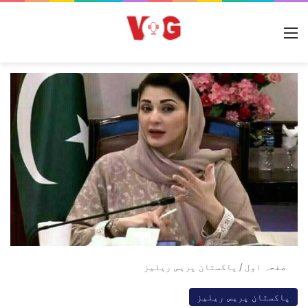
مینو
صفحہ اول
/
پاکستان پریس ریلیز
پاکستان پریس ریلیز