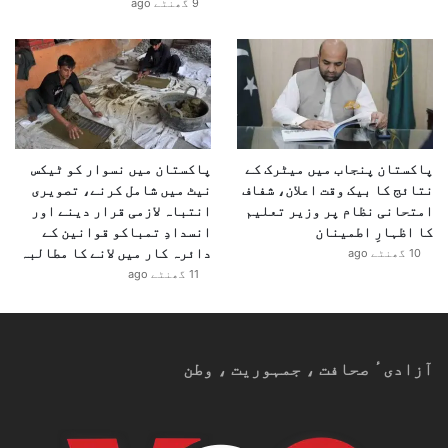
9 گھنٹے ago
پاکستان پنجاب میں میٹرک کے
پاکستان میں نسوار کو ٹیکس
نتائج کا بیک وقت اعلان، شفاف
نیٹ میں شامل کرنے، تصویری
امتحانی نظام پر وزیر تعلیم
انتباہ لازمی قرار دینے اور
کا اظہارِ اطمینان
انسدادِ تمباکو قوانین کے
دائرہ کار میں لانے کا مطالبہ
10 گھنٹے ago
11 گھنٹے ago
آزادیٴ صحافت ، جمہوریت ، وطن