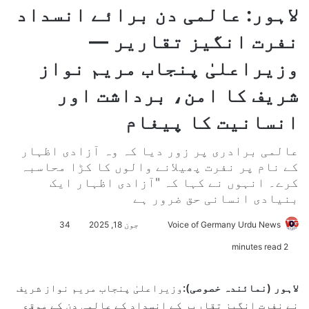
لاہور: عالمی دن برائے انسداد
نفرت انگیز تقاریر —
وزیراعلیٰ پنجاب مریم نواز
شریف کا امن، برداشت اور
انسانیت کا پیغام
عالمی برادری پر زور دیا کہ وہ آزادی اظہار
کے نام پر نفرت پھیلانے والوں کا کڑا محاسبہ
کرے۔ انہوں نے کہا کہ "آزادی اظہار ایک
بنیادی انسانی حق ضرور ہے
Voice of Germany Urdu News
S
جون 18, 2025
34
e
2 minutes read
n
d
لاہور (نمائندہ خصوصی):
وزیراعلیٰ پنجاب مریم نواز شریف
a
نے نفرت انگیز تقاریر کے انسداد کے عالمی دن کے موقع
n