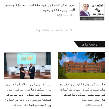
خوراک کی قلت اور خود کفالت ۔ایک بڑا چیلنج
!!……پیر مشتاق رضوی
3 ہفتے ago
Liqui Moly Lahore German Oil
رجحانات
فارمن کرسچن کالج اور حکومتِ
سی اے ایس ایس اسلام آباد میں
بلوچستان کے درمیان طالبات
سری لنکن دفاعی وفد کی آمد،
کے لیے مکمل فنڈڈ وظائف کا
مستقبل کی جنگ، ابھرتی ہوئی
تاریخی معاہدہ
ٹیکنالوجیز اور دفاعی تعاون
پر تفصیلی تبادلہ خیال
8 گھنٹے ago