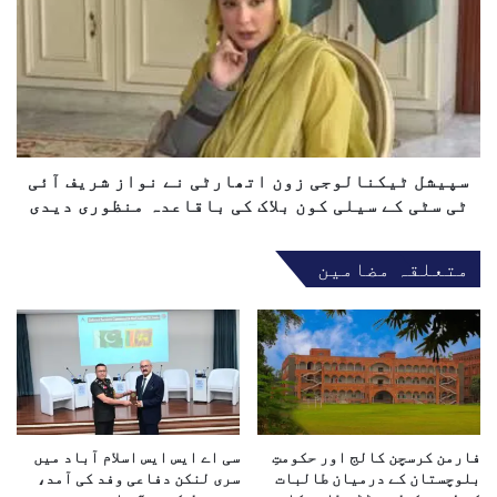
ی
ی
م
ش
ی
ل
ں
ٹ
د
ی
ن
ک
ی
ن
ا
ا
سپیشل ٹیکنالوجی زون اتھارٹی نے نواز شریف آئی
ک
ل
ٹی سٹی کے سیلی کون بلاک کی باقاعدہ منظوری دیدی
ے
و
ن
ج
متعلقہ مضامین
ا
ی
م
ز
و
و
ر
ن
ا
ا
ن
ت
ٹ
ھ
ر
ا
ن
فارمن کرسچن کالج اور حکومتِ
سی اے ایس ایس اسلام آباد میں
ر
بلوچستان کے درمیان طالبات
سری لنکن دفاعی وفد کی آمد،
ی
ٹ