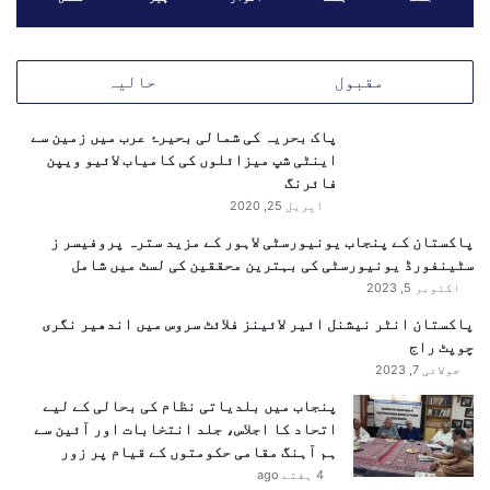
ظ
و
ر
مقبول
حالیہ
ی
د
ی
پاک بحریہ کی شمالی بحیرۂ عرب میں زمین سے
د
اینٹی شپ میزائلوں کی کامیاب لائیو ویپن
ی
فائرنگ
اپریل 25, 2020
پاکستان کے پنجاب یونیورسٹی لاہور کے مزید سترہ پروفیسر ز
سٹینفورڈ یونیورسٹی کی بہترین محققین کی لسٹ میں شامل
اکتوبر 5, 2023
پاکستان انٹر نیشنل ائیر لائینز فلائٹ سروس میں اندھیر نگری
چوپٹ راج
جولائی 7, 2023
پنجاب میں بلدیاتی نظام کی بحالی کے لیے
اتحاد کا اجلاس، جلد انتخابات اور آئین سے
ہم آہنگ مقامی حکومتوں کے قیام پر زور
4 ہفتے ago