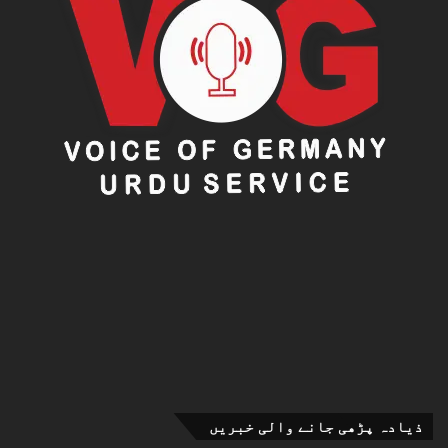
ذیادہ پڑھی جانے والی خبریں