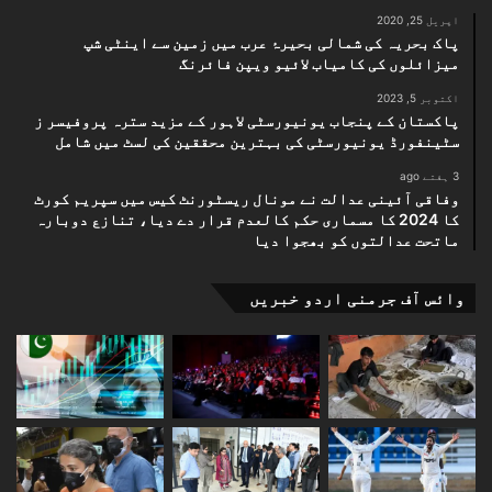
اپریل 25, 2020
پاک بحریہ کی شمالی بحیرۂ عرب میں زمین سے اینٹی شپ
میزائلوں کی کامیاب لائیو ویپن فائرنگ
اکتوبر 5, 2023
پاکستان کے پنجاب یونیورسٹی لاہور کے مزید سترہ پروفیسر ز
سٹینفورڈ یونیورسٹی کی بہترین محققین کی لسٹ میں شامل
3 ہفتے ago
وفاقی آئینی عدالت نے مونال ریسٹورنٹ کیس میں سپریم کورٹ
کا 2024 کا مسماری حکم کالعدم قرار دے دیا، تنازع دوبارہ
ماتحت عدالتوں کو بھجوا دیا
وائس آف جرمنی اردو خبریں