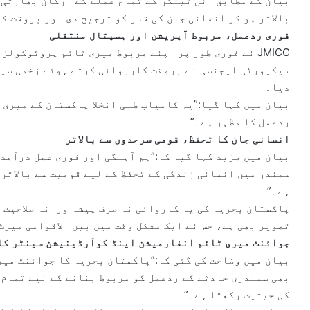
بیان کے مطابق آئل ٹینکر کے تمام عملے کے ارکان بھارتی 
بالاتر ہو کر انسانی جان کی قدر کو ترجیح دی اور بروقت ک
فوری ردعمل، مربوط آپریشن اور ہسپتال منتقلی
JMICC نے فوری طور پر اپنے مربوط میری ٹائم پروٹوکول
سیکیورٹی ایجنسی نے بروقت کارروائی کرتے ہوئے زخمی سیف
دیا۔
بیان میں کہا گیا:”یہ کامیاب طبی انخلا پاکستان کے میری
ردعمل کا مظہر ہے۔”
انسانی جان کا تحفظ، قومی سرحدوں سے بالاتر
بیان میں مزید کہا گیا کہ:”ہم آہنگی اور فوری عمل درآمد 
سمندر میں انسانی زندگی کے تحفظ کے لیے قومیت سے بالاتر 
ہے۔”
پاکستان بحریہ کی یہ کاروائی نہ صرف پیشہ ورانہ صلاحیت 
تصویر بھی ہے، جس نے ایک مشکل وقت میں بین الاقوامی میرٹ
جوائنٹ میری ٹائم انفارمیشن اینڈ کوآرڈینیشن سینٹر کا
بیان میں وضاحت کی گئی کہ:”پاکستان بحریہ کا جوائنٹ می
بھی سمندری حادثے کے ردعمل کو مربوط بنانے کے لیے تمام
کی حیثیت رکھتا ہے۔”