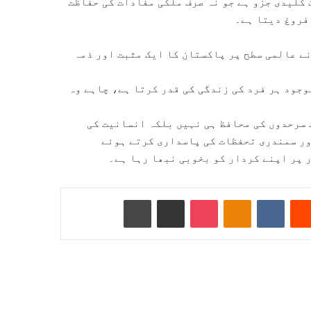
کلیدی جزو ہے جو نہ صرف ملکی مفادات کی حفاظت
فروغ دیتا ہے۔
ے عالمی سطح پر پاکستان کا ایک مثبت اور ذمہ
وجود ہر فرد کی زندگی کی قدر کرتا ہے، چاہے وہ
 سرحدوں کی محافظ ہی نہیں بلکہ انسانیت کی
ور سمندری تحفظات کی پاسداری کرتے ہوئے
 پر اپنے کردار کو بخوبی نبھا رہا ہے۔
Reddit
VKontakte
Odnoklassniki
Pocket
ای میل کے ذریعے شیئر کریں
پرنٹ کریں