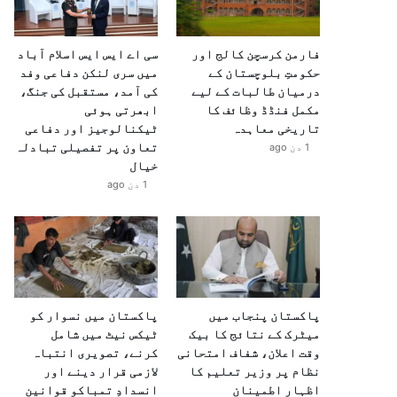
فارمن کرسچن کالج اور
سی اے ایس ایس اسلام آباد
حکومتِ بلوچستان کے
میں سری لنکن دفاعی وفد
درمیان طالبات کے لیے
کی آمد، مستقبل کی جنگ،
مکمل فنڈڈ وظائف کا
ابھرتی ہوئی
تاریخی معاہدہ
ٹیکنالوجیز اور دفاعی
تعاون پر تفصیلی تبادلہ
1 دن ago
خیال
1 دن ago
پاکستان پنجاب میں
پاکستان میں نسوار کو
میٹرک کے نتائج کا بیک
ٹیکس نیٹ میں شامل
وقت اعلان، شفاف امتحانی
کرنے، تصویری انتباہ
نظام پر وزیر تعلیم کا
لازمی قرار دینے اور
اظہارِ اطمینان
انسدادِ تمباکو قوانین