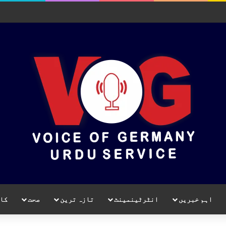
اہم خبریں
انٹرٹینمینٹ
تازہ ترین
صحت
کا