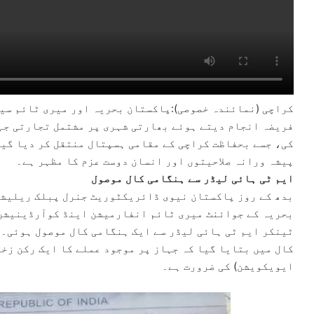
کراچی (نمائندہ خصوصی):پاکستان بحریہ اور میری ٹائم سیک
فریضہ انجام دیتے ہوئے بھارتی شہری پر مشتمل تجارتی جہ
کی، جسے بحفاظت کراچی کے مقامی ہسپتال منتقل کر دیا گیا
پیشہ ورانہ صلاحیتوں اور انسان دوست عزم کا مظہر ہے۔
ایم ٹی ہائی لیڈر سے ہنگامی کال موصول
بدھ کے روز پاکستان نیوی ڈائریکٹوریٹ جنرل پبلک ریلیشن
ٹینکر ایم ٹی ہائی لیڈر سے ایک ہنگامی کال موصول ہوئی۔
کال میں بتایا گیا کہ جہاز پر موجود عملے کا ایک رکن زخم
ایویکویشن) کی ضرورت ہے۔