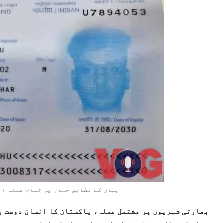
بیان کے مطابق جہاز پر تمام عملہ ان
بھارتی شہریوں پر مشتمل عملہ، پاکستان کا انسان دوست ر