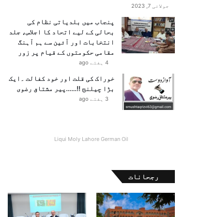
جولائی 7, 2023
پنجاب میں بلدیاتی نظام کی
بحالی کے لیے اتحاد کا اجلاس، جلد
انتخابات اور آئین سے ہم آہنگ
مقامی حکومتوں کے قیام پر زور
4 ہفتے ago
خوراک کی قلت اور خود کفالت ۔ایک
بڑا چیلنج !!……پیر مشتاق رضوی
3 ہفتے ago
Liqui Moly Lahore German Oil
رجحانات