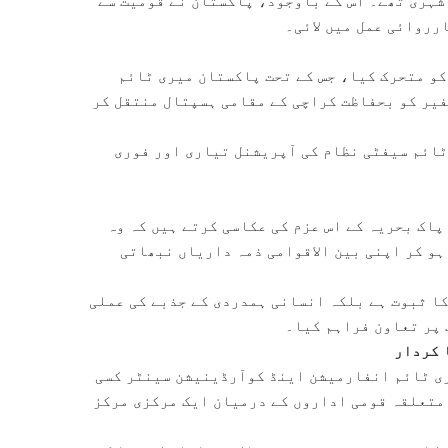
شہری تھے۔ اس کے باوجود، پاکستان نے قومیت سے
ارروائی عمل میں لائی۔
ز کو متحرک کیا، جس کے تحت پاکستان میری ٹائم
یر کو بحفاظت کراچی کے مقامی ہسپتال منتقل کر
 ٹائم سیفٹی نظام کی آپریشنل تیاری اور فوری
پاک بحریہ کے اس عزم کی عکاسی کرتے ہیں کہ وہ
ہو کر اپنی بین الاقوامی ذمہ داریاں نبھاتی
کا ثبوت ہے بلکہ انسانی ہمدردی کے جذبے کی عملی
 پر تعاون فراہم کیا۔
 کردار
ری ٹائم انفارمیشن اینڈ کوآرڈینیشن سینٹر کسی
 متعلقہ قومی اداروں کے درمیان ایک مرکزی مرکز