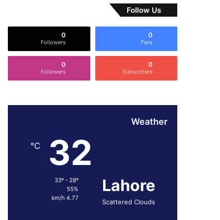
Follow Us
0
0
Followers
Fans
0
0
Followers
Subscribers
Weather
32
℃
Lahore
33º - 28º
55%
4.77 km/h
Scattered Clouds