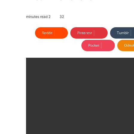
2 minutes read
32
Reddit
Pinterest
Tumblr
Pocket
Odnok