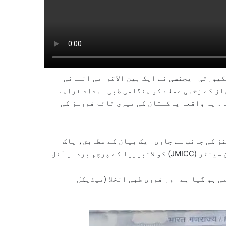
یورٹی ایجنسی نے ایک بین الاقوامی انسانی
از کے زخمی عملے کو ہنگامی طبی امداد فراہم
۔ یہ واقعہ پاکستان کی میری ٹائم فورسز کی
ز کی جانب سے جاری ایک بیان کے مطابق، پاک
بحریہ کے جوائنٹ میری ٹائم انفارمیشن اینڈ کوآرڈینیشن سینٹر (JMICC) کو لائبیریا کے پرچم بردار آئل
ی ہو گیا ہے اور فوری طبی انخلا (میڈیکل