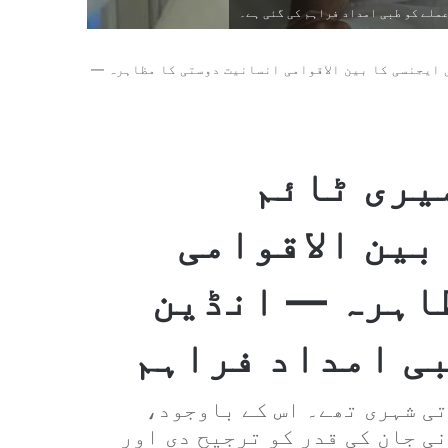
ملے کو طبی امداد فراہم کی گئی ہے۔
ایجنسی کا بین الاقوامی انسانیت دوستی کا مظاہرہ —
یری ٹائم
بین الاقوامی
اہرہ — انڈین
بی امداد فراہم
تی شہری تھے۔ اس کے باوجود،
ی جان کی قدر کو ترجیح دی اور