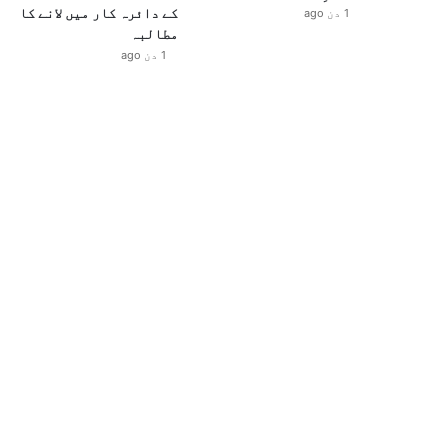
کے دائرہ کار میں لانے کا
1 دن ago
مطالبہ
1 دن ago