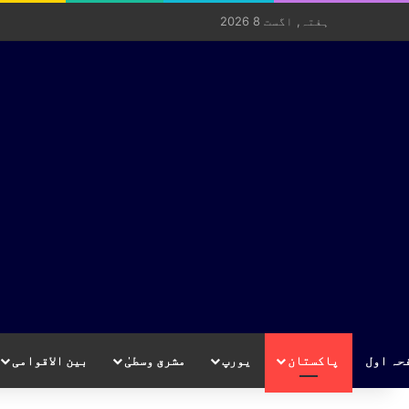
ہفتہ, اگست 8 2026
حہ اول
پاکستان
یورپ
مشرق وسطیٰ
بین الاقوامی