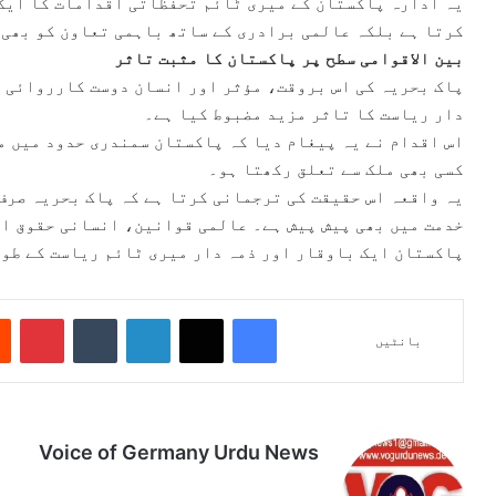
یہ ادارہ پاکستان کے میری ٹائم تحفظاتی اقدامات کا ایک 
کرتا ہے بلکہ عالمی برادری کے ساتھ باہمی تعاون کو بھی 
بین الاقوامی سطح پر پاکستان کا مثبت تاثر
پاک بحریہ کی اس بروقت، مؤثر اور انسان دوست کارروائی ن
دار ریاست کا تاثر مزید مضبوط کیا ہے۔
اس اقدام نے یہ پیغام دیا کہ پاکستان سمندری حدود میں م
کسی بھی ملک سے تعلق رکھتا ہو۔
یہ واقعہ اس حقیقت کی ترجمانی کرتا ہے کہ پاک بحریہ صرف
خدمت میں بھی پیش پیش ہے۔ عالمی قوانین، انسانی حقوق ا
پاکستان ایک باوقار اور ذمہ دار میری ٹائم ریاست کے طور
Pinterest
Tumblr
LinkedIn
X
Facebook
بانٹیں
Voice of Germany Urdu News
Tik
Ins
Yo
Lin
Fa
We