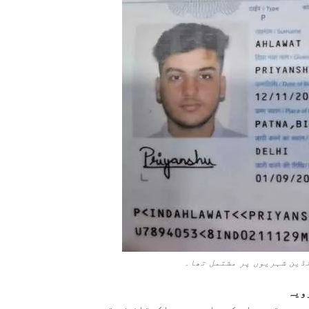
ڈین شہریوں پر مشتمل تھا۔
ویہ