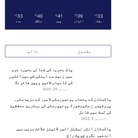
33
40
41
39
33
℃
℃
℃
℃
℃
ہفتہ
اتوار
پیر
منگل
بدھ
مقبول
حالیہ
پاک بحریہ کی شمالی بحیرۂ عرب
میں زمین سے اینٹی شپ میزائلوں
کی کامیاب لائیو ویپن فائرنگ
اپریل 25, 2020
پاکستان کے پنجاب یونیورسٹی لاہور کے مزید سترہ
پروفیسر ز سٹینفورڈ یونیورسٹی کی بہترین محققین
کی لسٹ میں شامل
اکتوبر 5, 2023
پاکستان انٹر نیشنل ائیر لائینز فلائٹ سروس میں
اندھیر نگری چوپٹ راج