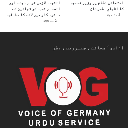
امتحانی نظام پر وزیر تعلیم
انتباہ لازمی قرار دینے اور
کا اظہارِ اطمینان
انسدادِ تمباکو قوانین کے
دائرہ کار میں لانے کا مطالبہ
2 دن ago
2 دن ago
آزادیٴ صحافت ، جمہوریت ، وطن