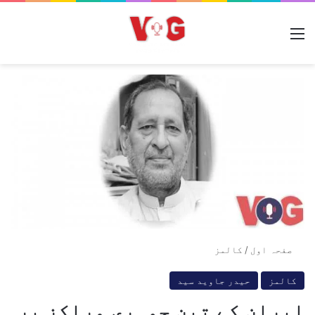
مینو
صفحہ اول
/
کالمز
کالمز
حیدر جاوید سید
ایران کے تین جوہری مراکز پر