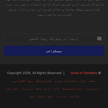
وائس آف جرمنی اردو خبریں آپ کا قابل اعتماد ذریعہ ہے۔ براہ
کرم ہمیں سوشل میڈیا پر فالو کریں اور ہماری تازہ ترین
خبروں سے باخبر رہیں۔
RSS
TikTok
Instagram
YouTube
LinkedIn
Facebook
X
اپنا
ای
میل
کا
پتا
لکھو
Voice of Germany
© Copyright 2026, All Rights Reserved |
صفحہ اول
پاکستان
یورپ
مشرق وسطیٰ
بین الاقوامی
اہم خبریں
انٹرٹینمینٹ
تازہ ترین
صحت
کاروبار
کارٹون
کالمز
اداریہ
نیوز لیٹر
ٹیم
RSS
TikTok
Instagram
YouTube
LinkedIn
Facebook
X