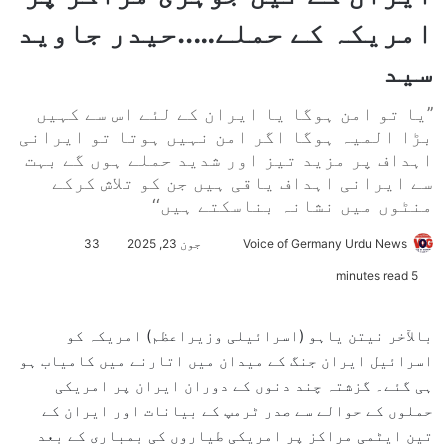
امریکہ کے حملے…..حیدر جاوید
سید
’’یا تو امن ہوگا یا ایران کے لئے اس سے کہیں
بڑا المیہ ہوگا اگر امن نہیں ہوتا تو ایرانی
اہداف پر مزید تیز اور شدید حملے ہوں گے بہت
سے ایرانی اہداف یاقی ہیں جن کو تلاش کرکے
منٹوں میں نشانہ بناسکتے ہیں‘‘
Voice of Germany Urdu News
S
جون 23, 2025
33
e
5 minutes read
n
d
بالآخر نیتن یاہو (اسرائیلی وزیراعظم) امریکہ کو
a
اسرائیل ایران جنگ کے میدان میں اتارنے میں کامیاب ہو
n
ہی گئے۔ گزشتہ چند دنوں کے دوران ایران پر امریکی
e
حملوں کے حوالے سے صدر ٹرمپ کے بیانات اور ایران کے
m
تین ایٹمی مراکز پر امریکی طیاروں کی بمباری کے بعد
a