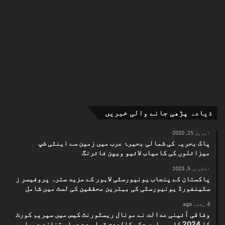
ذیادہ پڑھی جانے والی خبریں
اپریل 25, 2020
پاک بحریہ کی شمالی بحیرۂ عرب میں زمین سے اینٹی شپ
میزائلوں کی کامیاب لائیو ویپن فائرنگ
اکتوبر 5, 2023
پاکستان کے پنجاب یونیورسٹی لاہور کے مزید سترہ پروفیسر ز
سٹینفورڈ یونیورسٹی کی بہترین محققین کی لسٹ میں شامل
4 ہفتے ago
وفاقی آئینی عدالت نے مونال ریسٹورنٹ کیس میں سپریم کورٹ
کا 2024 کا مسماری حکم کالعدم قرار دے دیا، تنازع دوبارہ