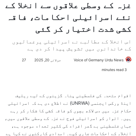
غزہ کے وسطی علاقوں سے انخلا کے
نئے اسرائیلی احکامات، فاقہ
کشی شدت اختیار کر گئی
اس انخلا کے مطالبے نے اسرائیلی یرغمالیوں
کے خاندانوں میں تشویش پیدا کر دی ہے
Voice of Germany Urdu News
S
جولائی 20, 2025
27
e
3 minutes read
n
d
a
اقوام متحدہ کی فلسطینی پناہ گزینوں کے لیے ریلیف
n
اینڈ ورکس ایجنسی (UNRWA) نے اطلاع دی ہے کہ اسرائیلی
e
حکام غزہ میں دس لاکھ بچوں کو فاقہ کشی کا شکار کر رہے
m
ہیں۔ اتوار کو اسرائیلی فوج نے غزہ کے وسطی علاقوں میں،
a
جہاں فلسطینی بے گھر افراد کی کثیر تعداد موجود ہے،
i
l
انخلاء کے احکامات جاری کیے۔ امدادی کارکنوں نے کہا ہے