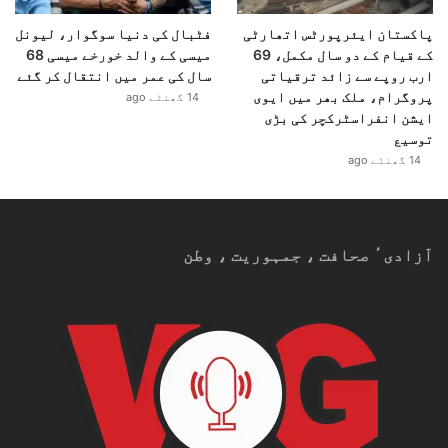
پاکستان ایئرپورٹس اتھارٹی
فٹبال کی دنیا سوگوار، لیونل
کے قیام کے دو سال مکمل، 69
میسی کے والد خورخے میسی 68
ارب روپے سے زائد ترقیاتی
سال کی عمر میں انتقال کر گئے
پروگرام، ملک بھر میں ایوی
14 گھنٹے ago
ایشن انفراسٹرکچر کی بڑی
توسیع
14 گھنٹے ago
آزادیٴ صحافت ، جمہوریت ، وطن