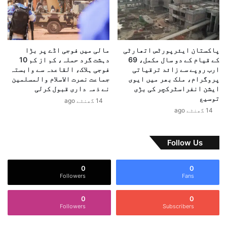
ت
ت
ن
ھ
ہ
ے
ا
،
ئ
م
پاکستان ایئرپورٹس اتھارٹی
مالی میں فوجی اڈے پر بڑا
ی
ل
کے قیام کے دو سال مکمل، 69
دہشت گرد حملہ، کم از کم 10
ک
ک
ارب روپے سے زائد ترقیاتی
فوجی ہلاک، القاعدہ سے وابستہ
ی
ر
پروگرام، ملک بھر میں ایوی
جماعت نصرت الاسلام والمسلمین
خ
س
ایشن انفراسٹرکچر کی بڑی
نے ذمہ داری قبول کرلی
ا
ا
توسیع
14 گھنٹے ago
م
ز
14 گھنٹے ago
و
ش
ش
ک
و
ی
Follow Us
ب
،
ا
ت
0
0
ک
ل
Followers
Fans
ی
س
ع
ی
0
0
ک
گ
Followers
Subscribers
ا
ب
س
ا