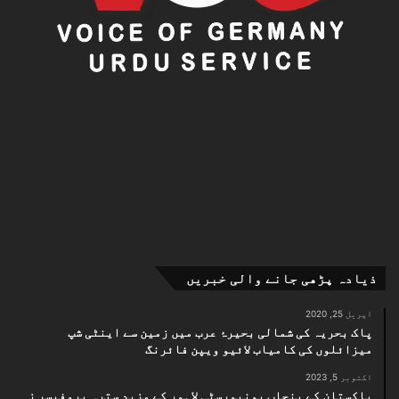
ذیادہ پڑھی جانے والی خبریں
اپریل 25, 2020
پاک بحریہ کی شمالی بحیرۂ عرب میں زمین سے اینٹی شپ
میزائلوں کی کامیاب لائیو ویپن فائرنگ
اکتوبر 5, 2023
پاکستان کے پنجاب یونیورسٹی لاہور کے مزید سترہ پروفیسر ز