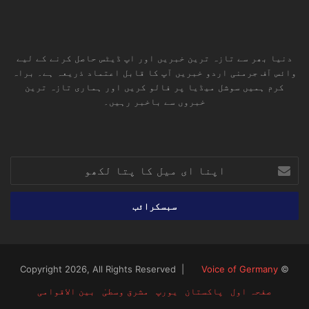
دنیا بھر سے تازہ ترین خبریں اور اپ ڈیٹس حاصل کرنے کے لیے
وائس آف جرمنی اردو خبریں آپ کا قابل اعتماد ذریعہ ہے۔ براہ
کرم ہمیں سوشل میڈیا پر فالو کریں اور ہماری تازہ ترین
خبروں سے باخبر رہیں۔
RSS
TikTok
Instagram
YouTube
LinkedIn
Facebook
X
اپنا
ای
میل
کا
پتا
لکھو
Voice of Germany
© Copyright 2026, All Rights Reserved |
صفحہ اول
پاکستان
یورپ
مشرق وسطیٰ
بین الاقوامی