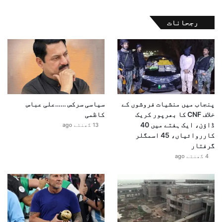
رجحانات
پنجاب میں منشیات فروشوں کے
سیاسی سرکس ……علی عباس
خلاف CNF کا بھرپور کریک
کاظمی
ڈاؤن، ایک ہفتے میں 40
13 گھنٹے ago
کارروائیاں، 45 اسمگلر
گرفتار
4 گھنٹے ago