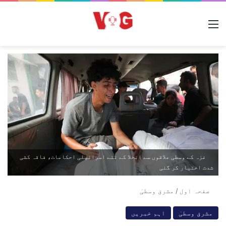
مینو
غزہ کے وسطی علاقوں سے انخلا کے نئے اسرائیلی احکامات، فاقہ کشی
شدت اختیار کر گئی
صفحہ اول
/
مشرق وسطیٰ
مشرق وسطیٰ
اہم خبریں