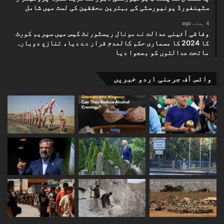
سٹینفورڈ یونیورسٹی کی بہترین محققین کی لسٹ میں شامل
4 ہفتے ago
وفاقی آئینی عدالت نے مونال ریسٹورنٹ کیس میں سپریم کورٹ
کا 2024 کا مسماری حکم کالعدم قرار دے دیا، تنازع دوبارہ
ماتحت عدالتوں کو بھجوا دیا
وائس آف جرمنی اردو خبریں