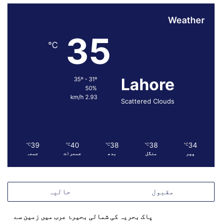
ر
Weather
ڈ
ک
35
ا
℃
ا
ل
ز
Lahore
35º - 31º
ا
50%
م
2.93 km/h
Scattered Clouds
،
گ
ب
ا
ر
39
40
38
38
34
℃
℃
℃
℃
℃
پیر
منگل
بدھ
جمعرات
جمعہ
ڈ
ن
ے
ا
مقبول
حالیہ
و
ب
پاک بحریہ کی شمالی بحیرۂ عرب میں زمین سے
ا