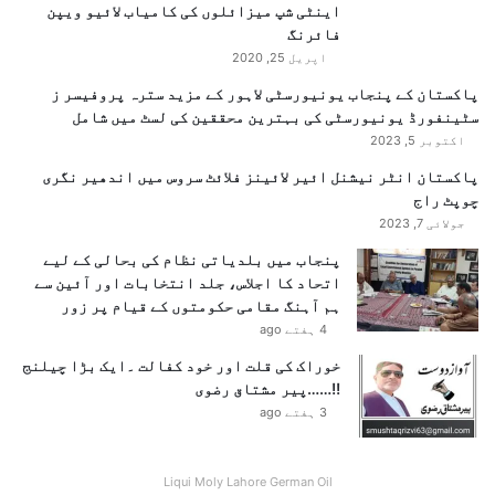
اینٹی شپ میزائلوں کی کامیاب لائیو ویپن
م
فائرنگ
ا
ک
اپریل 25, 2020
و
پاکستان کے پنجاب یونیورسٹی لاہور کے مزید سترہ پروفیسر ز
ن
سٹینفورڈ یونیورسٹی کی بہترین محققین کی لسٹ میں شامل
ش
اکتوبر 5, 2023
ا
ن
پاکستان انٹر نیشنل ائیر لائینز فلائٹ سروس میں اندھیر نگری
ہ
چوپٹ راج
ب
جولائی 7, 2023
ن
پنجاب میں بلدیاتی نظام کی بحالی کے لیے
ا
اتحاد کا اجلاس، جلد انتخابات اور آئین سے
ی
ہم آہنگ مقامی حکومتوں کے قیام پر زور
ا
4 ہفتے ago
خوراک کی قلت اور خود کفالت ۔ایک بڑا چیلنج
!!……پیر مشتاق رضوی
3 ہفتے ago
Liqui Moly Lahore German Oil