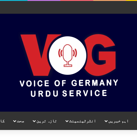
اہم خبریں
انٹرٹینمینٹ
تازہ ترین
صحت
کا