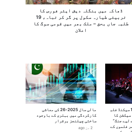
ڈھاکہ میں بنگلہ دیش ایئر فورس کا
تربیتی طیارہ سکول پر گر کر تباہ، 19
طلبہ جاں بحق – ملک بھر میں قومی سوگ کا
اعلان
15ویں بین الاقوامی 100 سیکنڈ فلم
مالی سال 2025-26 کی معاشی
سیکشن کا
کارکردگی میں بہتری کے باوجود
 لیے جنگ”
ساختی چیلنجز برقرار
ر فلموں کے
2 دن ago
لمیے کو