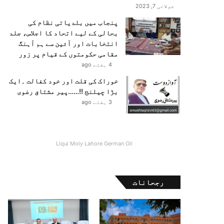
جولائی 7, 2023
پنجاب میں بلدیاتی نظام کی
بحالی کے لیے اتحاد کا اجلاس، جلد
انتخابات اور آئین سے ہم آہنگ
مقامی حکومتوں کے قیام پر زور
4 ہفتے ago
خوراک کی قلت اور خود کفالت ۔ایک
بڑا چیلنج !!……پیر مشتاق رضوی
3 ہفتے ago
Liqui Moly Lahore German Oil
رجحانات