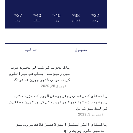
37
40
40
38
32
℃
℃
℃
℃
℃
ہفتہ
اتوار
پیر
منگل
بدھ
مقبول
حالیہ
پاک بحریہ کی شمالی بحیرۂ عرب
میں زمین سے اینٹی شپ میزائلوں
کی کامیاب لائیو ویپن فائرنگ
اپریل 25, 2020
پاکستان کے پنجاب یونیورسٹی لاہور کے مزید سترہ
پروفیسر ز سٹینفورڈ یونیورسٹی کی بہترین محققین
کی لسٹ میں شامل
اکتوبر 5, 2023
پاکستان انٹر نیشنل ائیر لائینز فلائٹ سروس میں
اندھیر نگری چوپٹ راج