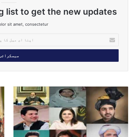
g list to get the new updates!
or sit amet, consectetur.
ا
پ
ن
ا
ا
ی
م
ی
ل
س
ڈ
ک
ی
ھ
ا
ن
ا
پ
ی
ک
ت
ٹ
ہ
ا
ا
م
ل
ن
ی
ک
ت
ں