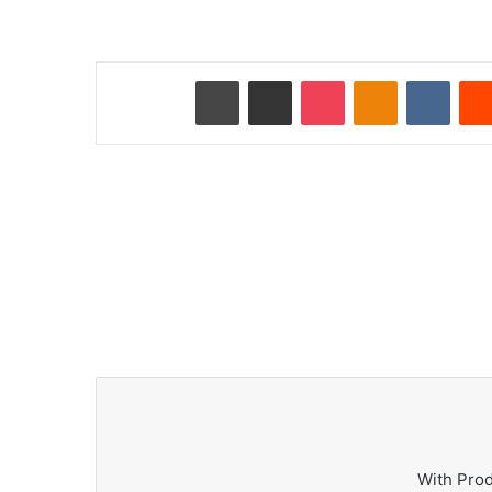
Reddit
VKontakte
Odnoklassniki
Pocket
ای میل کے ذریعے شیئر کریں
پرنٹ کریں
With Pro