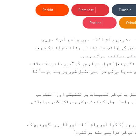
Reddit
Pinterest
Tumblr
Pocket
Odnok
 مشرقی رام اللہ میں واقع اس کے زیر
ں کی جانب سے نشانہ بنائے جانے کے بعد
گین فعل” قرار دیا، جو کہ "عین سامیہ کے علاقے
 سے پانی کی فراہمی مکمل طور پر بند ہونے” کا
کمل پانی کی تنصیبات پر تکنیکی اور انتظامی
ِ راست بجلی کے نیٹ ورک، پمپنگ آلات، مواصلاتی
ر پر رُک گیا اور رام اللہ اور البیرہ گورنری کے
نی کی فراہمی بند ہو گئی۔”