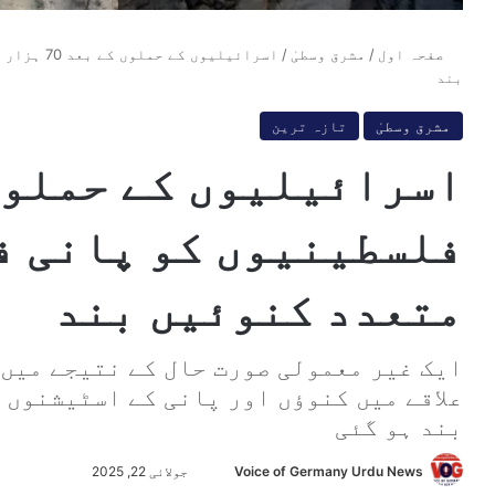
صفحہ اول
/
مشرق وسطیٰ
/
اسرائیلیو
بند
مشرق وسطیٰ
تازہ ترین
فلسطینیوں کو پانی ف
متعدد کنوئیں بند
ایک غیر معمولی صورت حال کے نتیجے میں 
علاقے میں کنوؤں اور پانی کے اسٹیشنوں 
بند ہو گئی
Voice of Germany Urdu News
S
جولائی 22, 2025