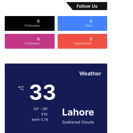
Follow Us
0
0
Followers
Fans
0
0
Followers
Subscribers
Weather
33
℃
Lahore
33º - 28º
51%
5.78 km/h
Scattered Clouds