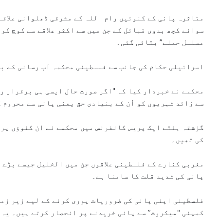
متاثرہ پانی کے کنوئیں رام اللہ کے مشرقی ڈھلوانی علاقے 
سوائے کچھ بدوی قبائل کے جن میں سے اکثر علاقے سے کوچ کر
مسلسل حملے” بتائی گئی۔
اسرائیلی حکام کی جانب سے فلسطینی محکمہ آب رسانی کے بی
سے زائد شہریوں کو اُن کے بنیادی حق یعنی پانی سے محروم ک
گزشتہ ہفتے ایک پریس کانفرنس میں محکمے نے ان کنوؤں پر 
کی تھیں۔
مغربی کنارے کے فلسطینی علاقوں جن میں الخلیل جیسے بڑے 
پانی کی شدید قلت کا سامنا ہے۔
فلسطینی اپنی پانی کی ضروریات پوری کرنے کے لیے زیر زم
کمپنی "میکروت” سے پانی خریدنے پر انحصار کرتے ہیں۔ یہ 