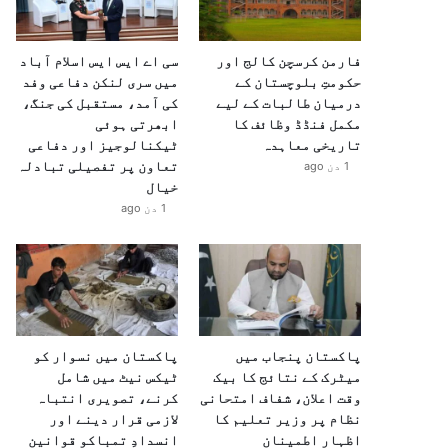
فارمن کرسچن کالج اور
سی اے ایس ایس اسلام آباد
حکومتِ بلوچستان کے
میں سری لنکن دفاعی وفد
درمیان طالبات کے لیے
کی آمد، مستقبل کی جنگ،
مکمل فنڈڈ وظائف کا
ابھرتی ہوئی
تاریخی معاہدہ
ٹیکنالوجیز اور دفاعی
تعاون پر تفصیلی تبادلہ
1 دن ago
خیال
1 دن ago
پاکستان پنجاب میں
پاکستان میں نسوار کو
میٹرک کے نتائج کا بیک
ٹیکس نیٹ میں شامل
وقت اعلان، شفاف امتحانی
کرنے، تصویری انتباہ
نظام پر وزیر تعلیم کا
لازمی قرار دینے اور
اظہارِ اطمینان
انسدادِ تمباکو قوانین