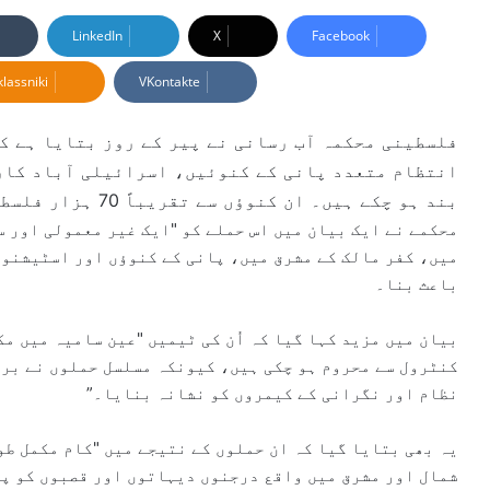
e
n
LinkedIn
X
Facebook
d
lassniki
VKontakte
a
n
e
فلسطینی محکمہ آب رسانی نے پیر کے روز بتایا ہے کہ
m
انتظام متعدد پانی کے کنوئیں، اسرائیلی آباد کارو
a
بند ہو چکے ہیں۔ ان کنوؤں سے تقریباً 70 ہزار فلسطینی مستفید ہوتے ہیں۔
i
محکمے نے ایک بیان میں اس حملے کو "ایک غیر معمولی اور سن
l
میں، کفر مالک کے مشرق میں، پانی کے کنوؤں اور اسٹیشنوں
باعث بنا۔
بیان میں مزید کہا گیا کہ اُن کی ٹیمیں "عین سامیہ میں م
کنٹرول سے محروم ہو چکی ہیں، کیونکہ مسلسل حملوں نے براہ
نظام اور نگرانی کے کیمروں کو نشانہ بنایا۔”
یہ بھی بتایا گیا کہ ان حملوں کے نتیجے میں "کام مکمل طو
شمال اور مشرق میں واقع درجنوں دیہاتوں اور قصبوں کو پا