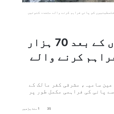
ں کے حملوں کے بعد 70 ہزار فلسطینیوں کو پانی فراہم کرنے والے متعدد کنوئیں
اسرائیلیوں کے حملوں کے بعد 70 ہزار
راہم کرنے والے
عین سامیہ، مشرقی کفر مالک کے
سے پانی کی فراہمی مکمل طور پر
35
1 منٹ پڑھیں