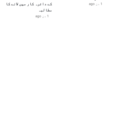
کے دائرہ کار میں لانے کا
1 دن ago
مطالبہ
1 دن ago