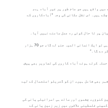
میں واقع ہیں جو عام طور پر غیر آباد ہے،
 چکے ہیں۔ اس نقل مکانی کی وجہ "آبادکاروں کے
ان پر تا حال کوئی رد عمل سامنے نہیں آیا۔
محکمے نے خبردار کیا کہ "اگر صورت حال ایسی ہی برقرار رہی تو ایک انسانی المیہ جنم لے گا، جو 70 ہزار
ر دے گا۔”
حملہ کرتے ہوئے آباد کاروں کی تصاویر بھی پیش
شہر بھی شامل ہیں، ان کو گھریلو استعمال کے لیے
ین کنوؤں، چشموں اور ساتھ ہی اسرائیلی پانی کی
کمپنی فلسطینی علاقوں میں زیر زمین پانی کے