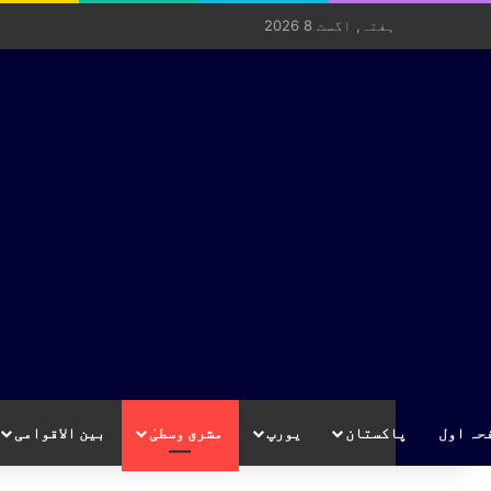
ہفتہ, اگست 8 2026
حہ اول
پاکستان
یورپ
مشرق وسطیٰ
بین الاقوامی