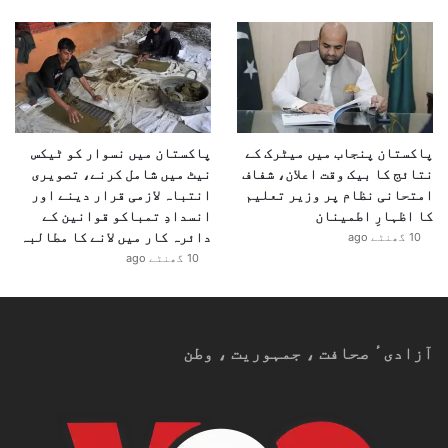
پاکستان پنجاب میں میٹرک کے
پاکستان میں نسوار کو ٹیکس
نتائج کا بیک وقت اعلان، شفاف
نیٹ میں شامل کرنے، تصویری
امتحانی نظام پر وزیر تعلیم
انتباہ لازمی قرار دینے اور
کا اظہارِ اطمینان
انسدادِ تمباکو قوانین کے
دائرہ کار میں لانے کا مطالبہ
10 گھنٹے ago
10 گھنٹے ago
آزادیٴ صحافت ، جمہوریت ، وطن