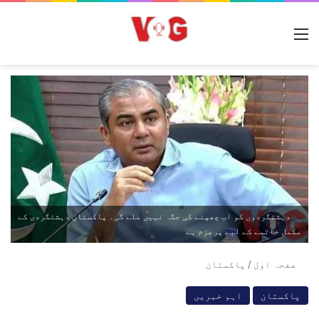
مینو
دہشتگردوں کو اب چھپنے کی جگہ نہیں ملے گی۔ پاکستان دہشتگردی کے
مکمل خاتمے کے لیے پرعزم ہے
صفحہ اول
/
پاکستان
پاکستان
اہم خبریں