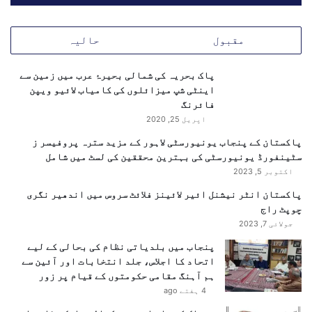
ا
ٹ
و
م
ر
ق
مقبول
حالیہ
پ
ا
ر
ئ
ا
پاک بحریہ کی شمالی بحیرۂ عرب میں زمین سے
م
پ
اینٹی شپ میزائلوں کی کامیاب لائیو ویپن
ک
ی
فائرنگ
ر
گ
اپریل 25, 2020
ن
ن
ے
پاکستان کے پنجاب یونیورسٹی لاہور کے مزید سترہ پروفیسر ز
ڈ
ک
سٹینفورڈ یونیورسٹی کی بہترین محققین کی لسٹ میں شامل
ا
ی
اکتوبر 5, 2023
م
م
ہ
پاکستان انٹر نیشنل ائیر لائینز فلائٹ سروس میں اندھیر نگری
ن
م
چوپٹ راج
ظ
،
و
جولائی 7, 2023
س
ر
پنجاب میں بلدیاتی نظام کی بحالی کے لیے
ب
ی
اتحاد کا اجلاس، جلد انتخابات اور آئین سے
ک
ہم آہنگ مقامی حکومتوں کے قیام پر زور
چ
4 ہفتے ago
ھ
ب