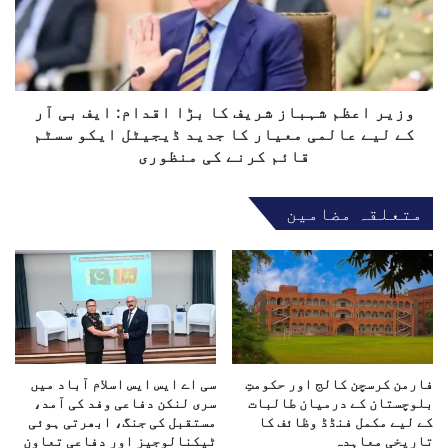
ک
ا
ے
ع
پ
ظ
ی
م
چ
ش
ھ
ہ
وزیر اعظم شہباز شریف کا بڑا اقدام: ایف بی آر
ے
ب
کے لیے عالمی معیار کا جدید ڈیجیٹل ایکو سسٹم
ب
ا
قائم کرنے کی منظوری
ھ
ز
ا
ش
ر
متعلقہ مضامین
ر
ت
ی
ی
ف
ف
ک
ن
ا
ڈ
ب
ن
ڑ
گ
ا
ا
فارمن کرسچن کالج اور حکومتِ
سی اے ایس ایس اسلام آباد میں
ا
و
بلوچستان کے درمیان طالبات
سری لنکن دفاعی وفد کی آمد،
ق
کے لیے مکمل فنڈڈ وظائف کا
مستقبل کی جنگ، ابھرتی ہوئی
ر
د
تاریخی معاہدہ
ٹیکنالوجیز اور دفاعی تعاون
ف
ا