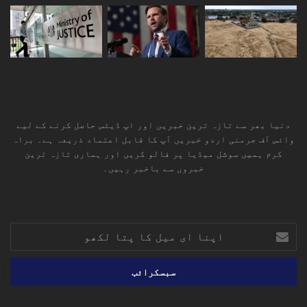
دنیا بھر سے تازہ ترین خبریں اور اپ ڈیٹس حاصل کرنے کے لیے
وائس آف جرمنی اردو خبریں آپ کا قابل اعتماد ذریعہ ہے۔ براہ
کرم ہمیں سوشل میڈیا پر فالو کریں اور ہماری تازہ ترین
خبروں سے باخبر رہیں۔
RSS
TikTok
Instagram
YouTube
LinkedIn
Facebook
X
اپنا
ای
میل
کا
پتا
لکھو