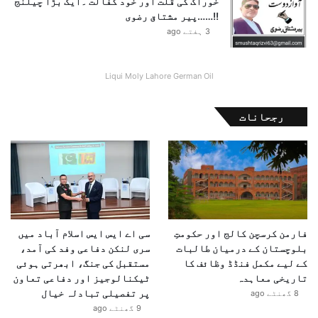
خوراک کی قلت اور خود کفالت ۔ایک بڑا چیلنج
ھ
!!……پیر مشتاق رضوی
ا
3 ہفتے ago
ر
ت
ی
Liqui Moly Lahore German Oil
س
ر
پ
رجحانات
ر
س
ت
ی
ک
ا
ن
فارمن کرسچن کالج اور حکومتِ
سی اے ایس ایس اسلام آباد میں
ت
بلوچستان کے درمیان طالبات
سری لنکن دفاعی وفد کی آمد،
ی
کے لیے مکمل فنڈڈ وظائف کا
مستقبل کی جنگ، ابھرتی ہوئی
ج
تاریخی معاہدہ
ٹیکنالوجیز اور دفاعی تعاون
ہ
پر تفصیلی تبادلہ خیال
8 گھنٹے ago
9 گھنٹے ago