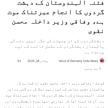
فتنہ الہندوستان کے دہشت
گردوں کا انجام عبرتناک موت
ہے، وفاقی وزیر داخلہ محسن
نقوی
دہشتگردوں کو اب چھپنے کی جگہ نہیں ملے گی۔
پاکستان دہشتگردی کے مکمل خاتمے کے لیے
پرعزم ہے
Voice of Germany Urdu News
S
جولائی 26, 2025
33
e
1 منٹ پڑھیں
n
d
کوئٹہ: وفاقی وزیر داخلہ محسن نقوی نے کہا ہے کہ
a
پاکستان دشمن عناصر کے لیے زمین تنگ کر دی گئی ہے اور
n
فتنہ الہندوستان کے دہشت گردوں کا انجام عبرتناک موت
e
ہے۔ اُن کا کہنا تھا کہ بھارتی اسپانسرڈ دہشتگردوں اور
m
ان کے سہولت کاروں کو انجام تک پہنچایا جائے گا، ریاست
a