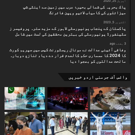
اپریل 25, 2020
پاک بحریہ کی شمالی بحیرۂ عرب میں زمین سے اینٹی شپ
میزائلوں کی کامیاب لائیو ویپن فائرنگ
اکتوبر 5, 2023
پاکستان کے پنجاب یونیورسٹی لاہور کے مزید سترہ پروفیسر ز
سٹینفورڈ یونیورسٹی کی بہترین محققین کی لسٹ میں شامل
3 ہفتے ago
وفاقی آئینی عدالت نے مونال ریسٹورنٹ کیس میں سپریم کورٹ
کا 2024 کا مسماری حکم کالعدم قرار دے دیا، تنازع دوبارہ
ماتحت عدالتوں کو بھجوا دیا
وائس آف جرمنی اردو خبریں