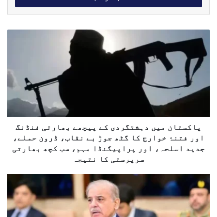
ا
ی
م
پ
ی
ا
ل
ک
ک
س
ا
ت
پ
ا
ت
ن
ا
م
ل
ی
ک
ں
پاکستان میں دہشتگردی کے پیچھے بھارتی فنڈنگ
ھ
د
اور فتنۂ خوارج کا گٹھ جوڑ بے نقاب، ڈرون حملے،
و
ہ
جدید اسلحہ، اور پراپیگنڈا مہم، سب کچھ بھارتی
ش
سرپرستی کا نتیجہ
ت
گ
و
ر
ز
د
ی
ی
ر