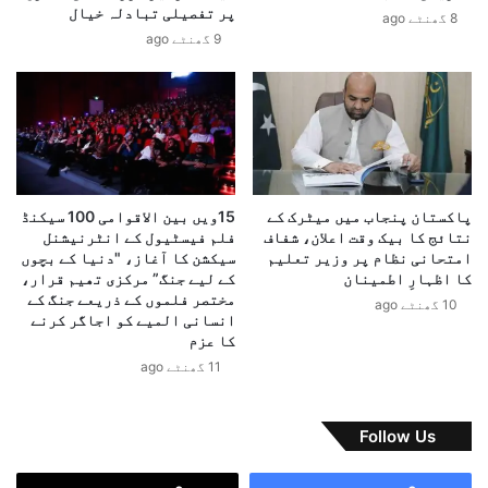
پر تفصیلی تبادلہ خیال
ت
8 گھنٹے ago
م
9 گھنٹے ago
ن
:
ۂ
ا
خ
ی
و
ف
ا
ب
ر
ی
ج
آ
ک
ر
پاکستان پنجاب میں میٹرک کے
15ویں بین الاقوامی 100 سیکنڈ
ا
ک
نتائج کا بیک وقت اعلان، شفاف
فلم فیسٹیول کے انٹرنیشنل
گ
ے
امتحانی نظام پر وزیر تعلیم
سیکشن کا آغاز، "دنیا کے بچوں
ٹ
ل
کا اظہارِ اطمینان
کے لیے جنگ” مرکزی تھیم قرار،
ھ
ی
مختصر فلموں کے ذریعے جنگ کے
10 گھنٹے ago
ج
ے
انسانی المیے کو اجاگر کرنے
و
کا عزم
ع
ڑ
ا
11 گھنٹے ago
ب
ل
ے
م
ن
ی
Follow Us
ق
م
ا
ع