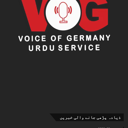
ذیادہ پڑھی جانے والی خبریں