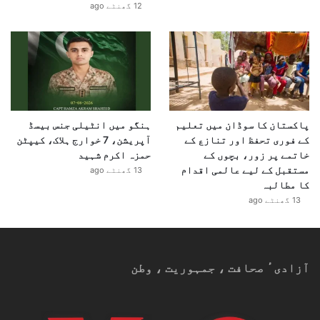
12 گھنٹے ago
دفاعی شراکت داری کے اعتراف کا ایک شاندار اور باوقار
طریقہ اختیار کیا
، جس سے نہ صرف USCENTCOM بلکہ
دنیا بھر کے فوجی و سفارتی حلقوں کو ایک مثبت پیغام
دیا گیا ہے۔
پاکستان کا سوڈان میں تعلیم
ہنگو میں انٹیلی جنس بیسڈ
کے فوری تحفظ اور تنازع کے
آپریشن، 7 خوارج ہلاک، کیپٹن
خاتمے پر زور، بچوں کے
حمزہ اکرم شہید
مستقبل کے لیے عالمی اقدام
13 گھنٹے ago
کا مطالبہ
13 گھنٹے ago
آزادیٴ صحافت ، جمہوریت ، وطن