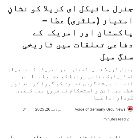
جنرل مائیکل ای کریلا کو نشانِ
امتیاز (ملٹری) عطا –
پاکستان اور امریکہ کے
دفاعی تعلقات میں تاریخی
سنگِ میل
جنرل کریلا نے پاکستان اور امریکہ کے درمیان
اسٹریٹجک دفاعی روابط کو مضبوط بنانے،
انسداد دہشت گردی تعاون کو گہرا کرنے، اور
خطے میں امن و استحکام کے فروغ میں کلیدی
کردار ادا کیا
Voice of Germany Urdu News
S
جولائی 26, 2025
31
e
2 minutes read
n
d
سید عاطف ندیم-پاکستان، وائس آف جرمنی+آئی ایس پی آر