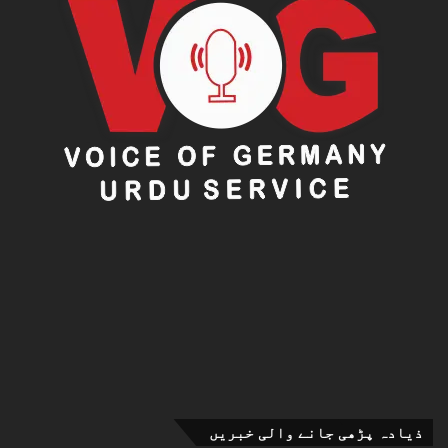
ذیادہ پڑھی جانے والی خبریں