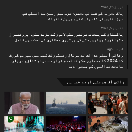
اپریل 25, 2020
پاک بحریہ کی شمالی بحیرۂ عرب میں زمین سے اینٹی شپ
میزائلوں کی کامیاب لائیو ویپن فائرنگ
اکتوبر 5, 2023
پاکستان کے پنجاب یونیورسٹی لاہور کے مزید سترہ پروفیسر ز
سٹینفورڈ یونیورسٹی کی بہترین محققین کی لسٹ میں شامل
4 ہفتے ago
وفاقی آئینی عدالت نے مونال ریسٹورنٹ کیس میں سپریم کورٹ
کا 2024 کا مسماری حکم کالعدم قرار دے دیا، تنازع دوبارہ
ماتحت عدالتوں کو بھجوا دیا
وائس آف جرمنی اردو خبریں