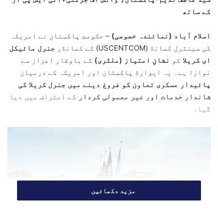
a
کے ساتھ
n
e
اسلام آباد (نمائندہ خصوصی)
– حکومتِ پاکستان نے امریکہ
m
کی سینٹرل کمانڈ (USCENTCOM) کے کمانڈر
جنرل مائیکل
a
ای کریلا
کو
نشانِ امتیاز (ملٹری)
کے باوقار اعزاز سے
i
l
نوازا ہے۔ یہ ایوارڈ پاکستان اور امریکہ کے درمیان
پائیدار عسکری تعاون کو فروغ دینے میں جنرل کریلا کی
شاندار خدمات اور غیر معمولی کردار
کے اعتراف میں دیا
گیا۔
مزید دکھائیں