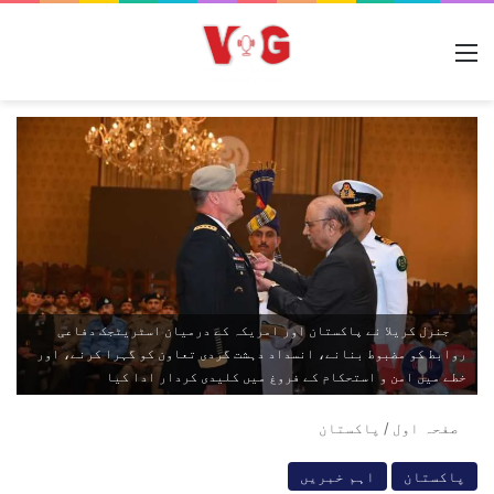
مینو
جنرل کریلا نے پاکستان اور امریکہ کے درمیان اسٹریٹجک دفاعی
روابط کو مضبوط بنانے، انسداد دہشت گردی تعاون کو گہرا کرنے، اور
خطے میں امن و استحکام کے فروغ میں کلیدی کردار ادا کیا
صفحہ اول
/
پاکستان
پاکستان
اہم خبریں