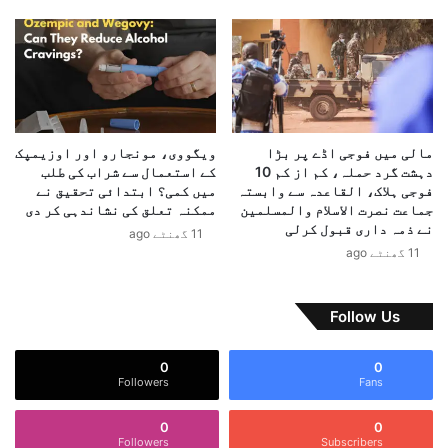
ع
ں
ل
ا
ا
ن
ن
س
ک
ا
ر
ن
د
ی
مالی میں فوجی اڈے پر بڑا
ویگووی، مونجارو اور اوزیمپک
ی
ت
دہشت گرد حملہ، کم از کم 10
کے استعمال سے شراب کی طلب
ا
ب
فوجی ہلاک، القاعدہ سے وابستہ
میں کمی؟ ابتدائی تحقیق نے
ا
جماعت نصرت الاسلام والمسلمین
ممکنہ تعلق کی نشاندہی کر دی
نے ذمہ داری قبول کرلی
ہ
11 گھنٹے ago
ی
11 گھنٹے ago
ک
ے
ف
Follow Us
و
ر
0
0
ی
Followers
Fans
خ
ا
0
0
ت
Followers
Subscribers