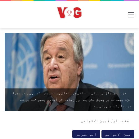
مینو
غزہ میں بگڑتی ہوئی انسانی صورتحال پر تشویش بڑھ رہی ہے۔ بھوک
بڑے پیمانے پر پھیل چکی ہے اور زیادہ تر آبادی وسیع تباہی کے
درمیان گھری ہوئی ہے
صفحہ اول
/
بین الاقوامی
بین الاقوامی
اہم خبریں