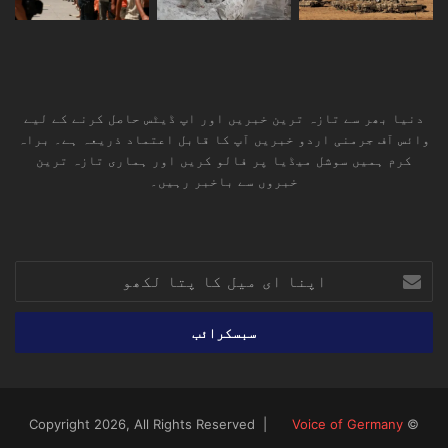
دنیا بھر سے تازہ ترین خبریں اور اپ ڈیٹس حاصل کرنے کے لیے
وائس آف جرمنی اردو خبریں آپ کا قابل اعتماد ذریعہ ہے۔ براہ
کرم ہمیں سوشل میڈیا پر فالو کریں اور ہماری تازہ ترین
خبروں سے باخبر رہیں۔
RSS
TikTok
Instagram
YouTube
LinkedIn
Facebook
X
اپنا
ای
میل
کا
پتا
لکھو
Voice of Germany
© Copyright 2026, All Rights Reserved |