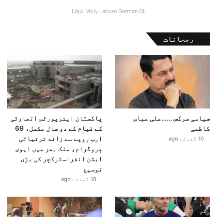
Liqui Moly Lahore German Oil
رجحانات
سیاسی سرکس ……علی عباس
پاکستان ایئرپورٹس اتھارٹی
کاظمی
کے قیام کے دو سال مکمل، 69
ارب روپے سے زائد ترقیاتی
10 گھنٹے ago
پروگرام، ملک بھر میں ایوی
ایشن انفراسٹرکچر کی بڑی
توسیع
10 گھنٹے ago