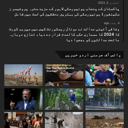
اکتوبر 5, 2023
پاکستان کے پنجاب یونیورسٹی لاہور کے مزید سترہ پروفیسر ز
سٹینفورڈ یونیورسٹی کی بہترین محققین کی لسٹ میں شامل
4 ہفتے ago
وفاقی آئینی عدالت نے مونال ریسٹورنٹ کیس میں سپریم کورٹ
کا 2024 کا مسماری حکم کالعدم قرار دے دیا، تنازع دوبارہ
ماتحت عدالتوں کو بھجوا دیا
وائس آف جرمنی اردو خبریں