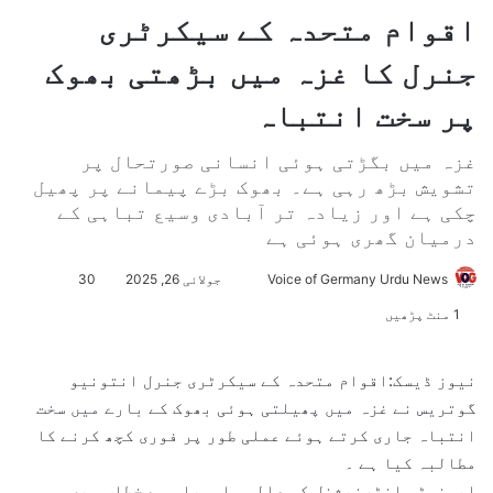
اقوام متحدہ کے سیکرٹری
جنرل کا غزہ میں بڑھتی بھوک
پر سخت انتباہ
غزہ میں بگڑتی ہوئی انسانی صورتحال پر
تشویش بڑھ رہی ہے۔ بھوک بڑے پیمانے پر پھیل
چکی ہے اور زیادہ تر آبادی وسیع تباہی کے
درمیان گھری ہوئی ہے
Voice of Germany Urdu News
S
جولائی 26, 2025
30
e
1 منٹ پڑھیں
n
d
نیوز ڈیسک:اقوام متحدہ کے سیکرٹری جنرل انتونیو
a
گوتریس نے غزہ میں پھیلتی ہوئی بھوک کے بارے میں سخت
n
انتباہ جاری کرتے ہوئے عملی طور پر فوری کچھ کرنے کا
e
مطالبہ کیا ہے ۔
m
ایمنسٹی انٹرنیشنل کی عالمی اسمبلی سے خطاب میں
a