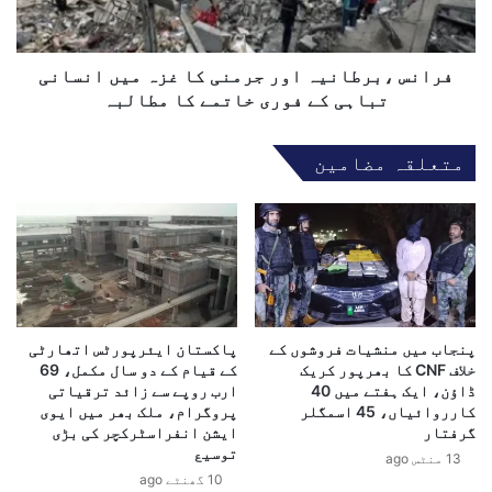
ق
ب
و
ر
ی
ط
ن
ا
فرانس ،برطانیہ اور جرمنی کا غزہ میں انسانی
ے
ن
تباہی کے فوری خاتمے کا مطالبہ
ا
ی
ی
ہ
متعلقہ مضامین
ش
ا
ی
و
ا
ر
ک
ج
پ
ر
ک
م
ے
ن
ش
ی
ی
پنجاب میں منشیات فروشوں کے
پاکستان ایئرپورٹس اتھارٹی
ک
خلاف CNF کا بھرپور کریک
کے قیام کے دو سال مکمل، 69
ڈ
ا
ڈاؤن، ایک ہفتے میں 40
ارب روپے سے زائد ترقیاتی
و
غ
کارروائیاں، 45 اسمگلر
پروگرام، ملک بھر میں ایوی
ل
ز
گرفتار
ایشن انفراسٹرکچر کی بڑی
ک
ہ
توسیع
13 منٹس ago
ا
م
10 گھنٹے ago
ا
ی