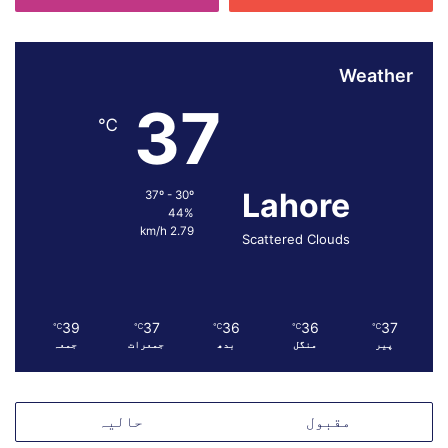
م
ے
ک
Weather
ا
م
37
ط
℃
ا
ل
ب
Lahore
37º - 30º
ہ
44%
2.79 km/h
Scattered Clouds
39
37
36
36
37
℃
℃
℃
℃
℃
پیر
منگل
بدھ
جمعرات
جمعہ
مقبول
حالیہ