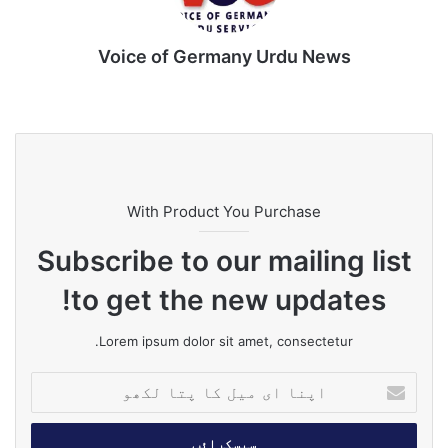
Voice of Germany Urdu News
Tik
Ins
Yo
Lin
Fa
We
To
tag
uT
ke
ce
bsi
k
ra
ub
dIn
bo
te
m
e
ok
With Product You Purchase
Subscribe to our mailing list
to get the new updates!
Lorem ipsum dolor sit amet, consectetur.
ا
پ
ن
ا