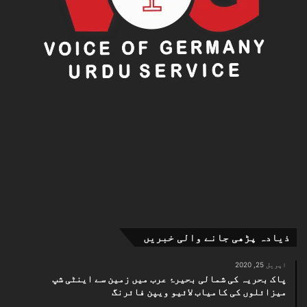
ذیادہ پڑھی جانے والی خبریں
اپریل 25, 2020
پاک بحریہ کی شمالی بحیرۂ عرب میں زمین سے اینٹی شپ
میزائلوں کی کامیاب لائیو ویپن فائرنگ