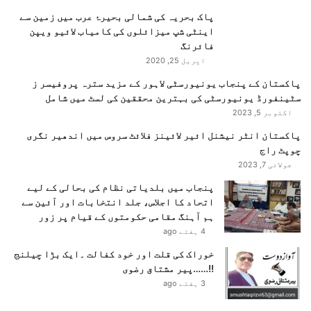
پاک بحریہ کی شمالی بحیرۂ عرب میں زمین سے
اینٹی شپ میزائلوں کی کامیاب لائیو ویپن
فائرنگ
اپریل 25, 2020
پاکستان کے پنجاب یونیورسٹی لاہور کے مزید سترہ پروفیسر ز
سٹینفورڈ یونیورسٹی کی بہترین محققین کی لسٹ میں شامل
اکتوبر 5, 2023
پاکستان انٹر نیشنل ائیر لائینز فلائٹ سروس میں اندھیر نگری
چوپٹ راج
جولائی 7, 2023
پنجاب میں بلدیاتی نظام کی بحالی کے لیے
اتحاد کا اجلاس، جلد انتخابات اور آئین سے
ہم آہنگ مقامی حکومتوں کے قیام پر زور
4 ہفتے ago
خوراک کی قلت اور خود کفالت ۔ایک بڑا چیلنج
!!……پیر مشتاق رضوی
3 ہفتے ago