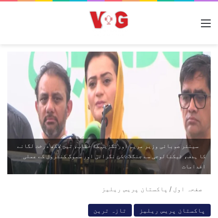
مینو
سینئر صوبائی وزیر مریم اورنگزیب کا خطاب، تین لاکھ درخت لگانے
کا ہدف، ٹیکنالوجی سے جنگلات کی نگرانی اور سموگ کنٹرول کے عملی
اقدامات
صفحہ اول
/
پاکستان پریس ریلیز
پاکستان پریس ریلیز
تازہ ترین