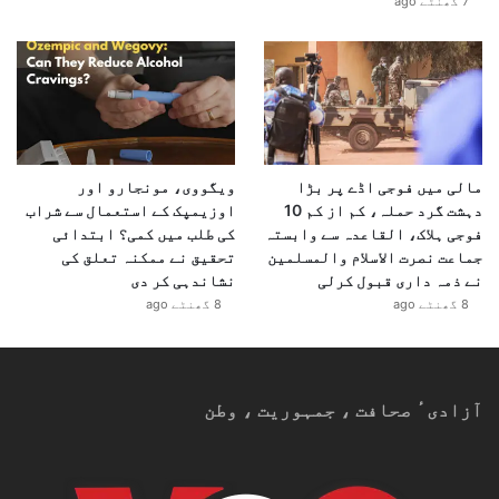
7 گھنٹے ago
مالی میں فوجی اڈے پر بڑا
ویگووی، مونجارو اور
دہشت گرد حملہ، کم از کم 10
اوزیمپک کے استعمال سے شراب
فوجی ہلاک، القاعدہ سے وابستہ
کی طلب میں کمی؟ ابتدائی
جماعت نصرت الاسلام والمسلمین
تحقیق نے ممکنہ تعلق کی
نے ذمہ داری قبول کرلی
نشاندہی کر دی
8 گھنٹے ago
8 گھنٹے ago
آزادیٴ صحافت ، جمہوریت ، وطن