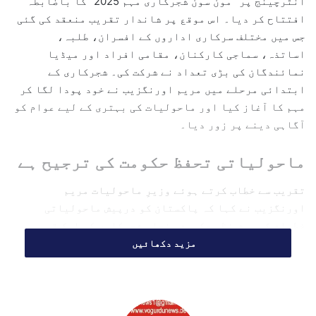
انٹرچینج پر "مون سون شجرکاری مہم 2025” کا باضابطہ
e
افتتاح کر دیا۔ اس موقع پر شاندار تقریب منعقد کی گئی
m
جس میں مختلف سرکاری اداروں کے افسران، طلبہ،
a
اساتذہ، سماجی کارکنان، مقامی افراد اور میڈیا
i
l
نمائندگان کی بڑی تعداد نے شرکت کی۔ شجرکاری کے
ابتدائی مرحلے میں مریم اورنگزیب نے خود پودا لگا کر
مہم کا آغاز کیا اور ماحولیات کی بہتری کے لیے عوام کو
آگاہی دینے پر زور دیا۔
ماحولیاتی تحفظ حکومت کی ترجیح ہے
تقریب سے خطاب کرتے ہوئے وزیرِ ماحولیات مریم
اورنگزیب نے کہا کہ پاکستان کو درپیش ماحولیاتی
خطرات کے پیش نظر حکومتِ پنجاب شجرکاری کو ایک قومی
تحریک کے طور پر آگے بڑھا رہی ہے۔
مزید دکھائیں