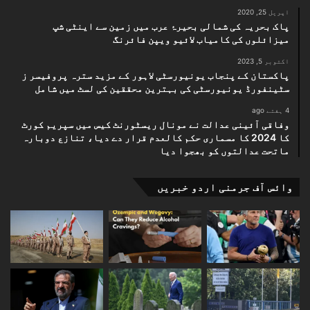
اپریل 25, 2020
پاک بحریہ کی شمالی بحیرۂ عرب میں زمین سے اینٹی شپ
میزائلوں کی کامیاب لائیو ویپن فائرنگ
اکتوبر 5, 2023
پاکستان کے پنجاب یونیورسٹی لاہور کے مزید سترہ پروفیسر ز
سٹینفورڈ یونیورسٹی کی بہترین محققین کی لسٹ میں شامل
4 ہفتے ago
وفاقی آئینی عدالت نے مونال ریسٹورنٹ کیس میں سپریم کورٹ
کا 2024 کا مسماری حکم کالعدم قرار دے دیا، تنازع دوبارہ
ماتحت عدالتوں کو بھجوا دیا
وائس آف جرمنی اردو خبریں