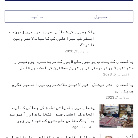
ع
سکتے ہیں بلکہ آنے والی نسلوں کے لیے ایک بہتر، محفوظ
ی
اور صحت مند ماحول فراہم کر سکتے ہیں۔”
مقبول
حالیہ
ح
ک
م
پاک بحریہ کی شمالی بحیرۂ عرب میں زمین سے
ت
اینٹی شپ میزائلوں کی کامیاب لائیو ویپن
ع
فائرنگ
م
اپریل 25, 2020
ل
پاکستان کے پنجاب یونیورسٹی لاہور کے مزید سترہ پروفیسر ز
ی
سٹینفورڈ یونیورسٹی کی بہترین محققین کی لسٹ میں شامل
پ
اکتوبر 5, 2023
ر
ت
پاکستان انٹر نیشنل ائیر لائینز فلائٹ سروس میں اندھیر نگری
ف
چوپٹ راج
ص
جولائی 7, 2023
ی
ای پی اے اور پی ایچ اے کا کردار قابلِ ستائش
پنجاب میں بلدیاتی نظام کی بحالی کے لیے
ل
اتحاد کا اجلاس، جلد انتخابات اور آئین سے
ی
شجرکاری سے آگے: ایک جامع
ہم آہنگ مقامی حکومتوں کے قیام پر زور
ب
ماحولیاتی وژن
4 ہفتے ago
ر
ی
خوراک کی قلت اور خود کفالت ۔ایک بڑا چیلنج