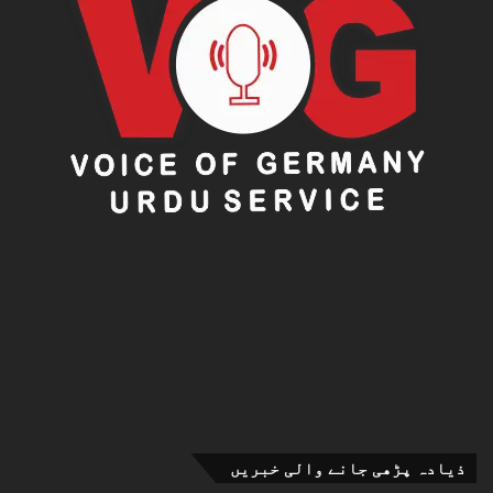
ذیادہ پڑھی جانے والی خبریں