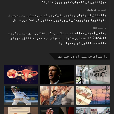
میزائلوں کی کامیاب لائیو ویپن فائرنگ
اکتوبر 5, 2023
پاکستان کے پنجاب یونیورسٹی لاہور کے مزید سترہ پروفیسر ز
سٹینفورڈ یونیورسٹی کی بہترین محققین کی لسٹ میں شامل
3 ہفتے ago
وفاقی آئینی عدالت نے مونال ریسٹورنٹ کیس میں سپریم کورٹ
کا 2024 کا مسماری حکم کالعدم قرار دے دیا، تنازع دوبارہ
ماتحت عدالتوں کو بھجوا دیا
وائس آف جرمنی اردو خبریں