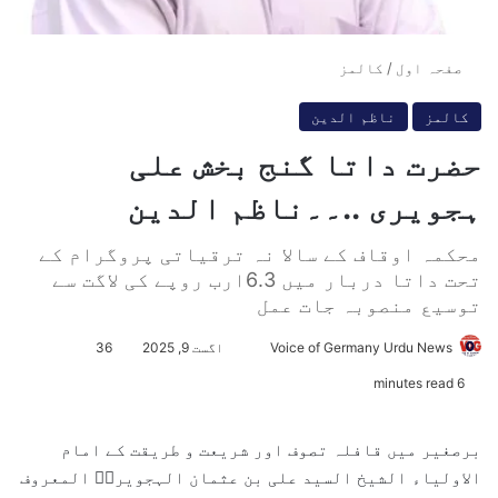
صفحہ اول
/
کالمز
کالمز
ناظم الدین
حضرت داتا گنج بخش علی
ہجویری ..۔۔ناظم الدین
محکمہ اوقاف کے سالا نہ ترقیاتی پروگرام کے
تحت داتا دربار میں 6.3ارب روپے کی لاگت سے
توسیع منصوبہ جات عمل
Voice of Germany Urdu News
S
اگست 9, 2025
36
e
6 minutes read
n
d
برصغیر میں قافلہ تصوف اور شریعت و طریقت کے امام
a
الاولیاء الشیخ السید علی بن عثمان الہجویریؒ المعروف
n