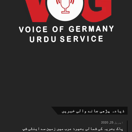
ک
ا
ف
ی
ص
ل
ہ
ذیادہ پڑھی جانے والی خبریں
اپریل 25, 2020
پاک بحریہ کی شمالی بحیرۂ عرب میں زمین سے اینٹی شپ