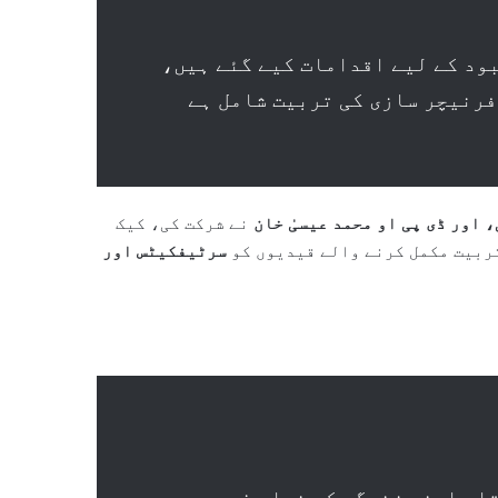
بود کے لیے اقدامات کیے گئے ہیں،
فرنیچر سازی کی تربیت شامل ہے
 اور ڈی پی او محمد عیسیٰ خان
نے شرکت کی، کیک
ربیت مکمل کرنے والے قیدیوں کو
سرٹیفکیٹس اور
ا۔ اپنی زندگی کو نیا رخ دیں،