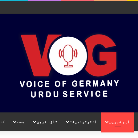
اہم خبریں
انٹرٹینمینٹ
تازہ ترین
صحت
کا