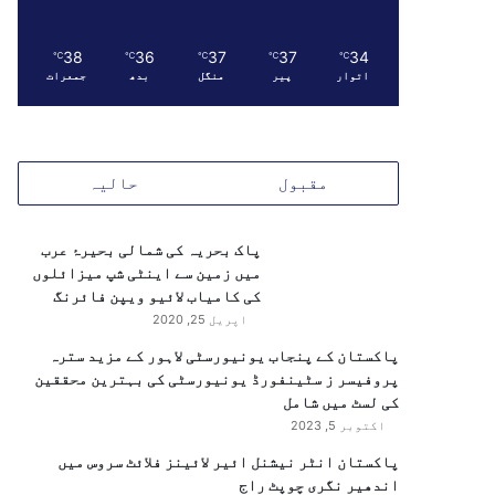
38
36
37
37
34
℃
℃
℃
℃
℃
اتوار
پیر
منگل
بدھ
جمعرات
مقبول
حالیہ
پاک بحریہ کی شمالی بحیرۂ عرب
میں زمین سے اینٹی شپ میزائلوں
کی کامیاب لائیو ویپن فائرنگ
اپریل 25, 2020
پاکستان کے پنجاب یونیورسٹی لاہور کے مزید سترہ
پروفیسر ز سٹینفورڈ یونیورسٹی کی بہترین محققین
کی لسٹ میں شامل
اکتوبر 5, 2023
پاکستان انٹر نیشنل ائیر لائینز فلائٹ سروس میں
اندھیر نگری چوپٹ راج