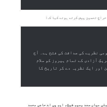
راجِ تحسین پیش کرتے ہوئے کہا کہ:
می نظریے کی صداقت کی فتح ہے۔ آج
یکِ آزادی کے تمام ہیروز کو سلام
 اور ایک نظریہ دے کر تاریخ کا
لی میاں سعد وسیم شیخ، ایم پی اے حاجی محمد