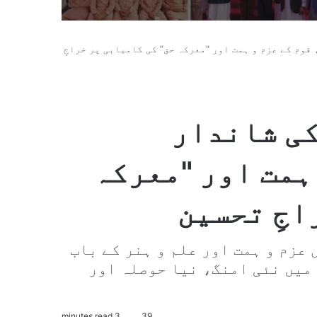
قوم کے عزم و ہمت اور "معرکہ حق” کی کامیابی پر خراجِ
کی شاندار
ہمت اور "معرکہ
اجِ تحسین
عزم و ہمت اور علم و ہنر کے باب
 میں نئی امنگ، نیا حوصلہ اور
3 minutes read
39