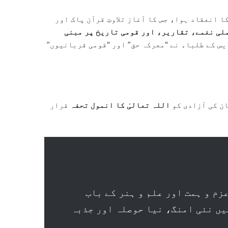
 انعقاد ہوا، جس کا آغاز تلاوتِ قرآن پاک اور
لی نغمے، تقاریر، اور قومی تاریخ پر مبنی
یس کے طلباء نے "معرکہ حق” اور "قومی قربانیوں”
ن کی آزادی کو
اللہ تعالیٰ کا انمول تحفہ
قرار
زم و ہمت اور علم و ہنر کے باب
میں نئی امنگ، نیا حوصلہ اور جذبہ