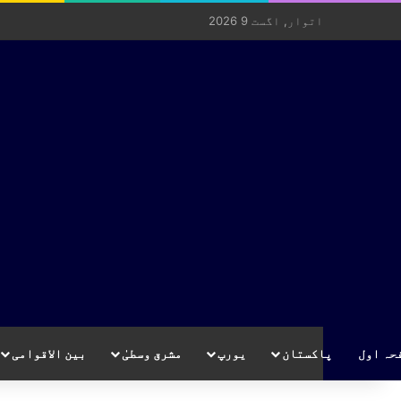
اتوار, اگست 9 2026
حہ اول
پاکستان
یورپ
مشرق وسطیٰ
بین الاقوامی