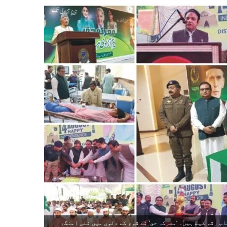
ب رقم کیے ہیں۔ ’معرکہ حق‘ نے قوم کے دلوں میں نئی امنگ،