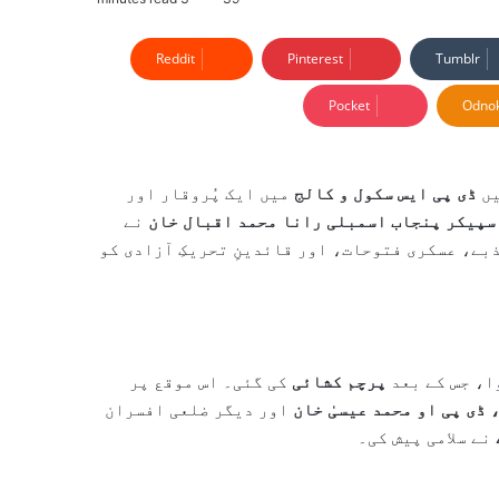
Reddit
Pinterest
Tumblr
Pocket
Odnok
ڈی پی ایس سکول و کالج
میں ایک پُروقار اور
سپیکر پنجاب اسمبلی رانا محمد اقبال خان
نے
ذبے، عسکری فتوحات، اور قائدینِ تحریکِ آزادی کو
ا، جس کے بعد
پرچم کشائی
کی گئی۔ اس موقع پر
ڈی پی او محمد عیسیٰ خان
اور دیگر ضلعی افسران
نے سلامی پیش کی۔