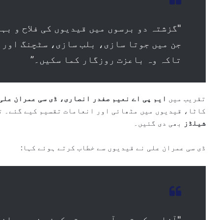
"گزشتہ دو برسوں میں قیدیوں کی فلاح و بہ
جن میں جوتا سازی، بلب سازی، سٹچنگ اور 
تاکہ وہ باعزت روزگار کما سکیں۔”
تقریب میں
ایم پی اے نعیم صفدر انصاری، ڈی سی عمران علی،
کاٹا، قیدیوں میں مٹھائی اور انعامات تقسیم کیے گئے۔ ت
شیلڈز
بھی دی گئیں۔
ڈی سی عمران علی نے قیدیوں سے خطاب کرتے ہوئے کہا:
"آزادی کی قدر آپ سے بہتر کوئی نہیں جانت