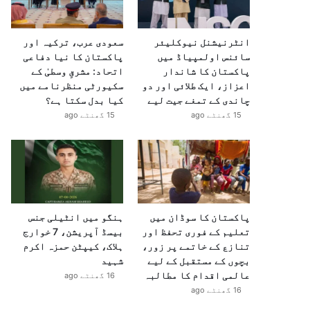
انٹرنیشنل نیوکلیئر
سعودی عرب، ترکیہ اور
سائنس اولمپیاڈ میں
پاکستان کا نیا دفاعی
پاکستان کا شاندار
اتحاد: مشرقِ وسطیٰ کے
اعزاز، ایک طلائی اور دو
سکیورٹی منظرنامے میں
چاندی کے تمغے جیت لیے
کیا بدل سکتا ہے؟
15 گھنٹے ago
15 گھنٹے ago
پاکستان کا سوڈان میں
ہنگو میں انٹیلی جنس
تعلیم کے فوری تحفظ اور
بیسڈ آپریشن، 7 خوارج
تنازع کے خاتمے پر زور،
ہلاک، کیپٹن حمزہ اکرم
بچوں کے مستقبل کے لیے
شہید
عالمی اقدام کا مطالبہ
16 گھنٹے ago
16 گھنٹے ago