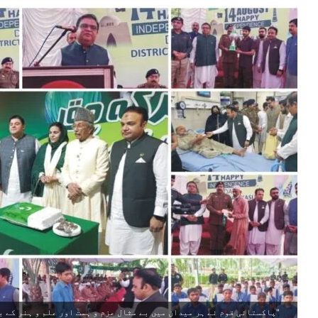
"پاکستانی قوم نے ہر میدان میں بے مثال عزم و ہمت اور علم و ہنر کے با