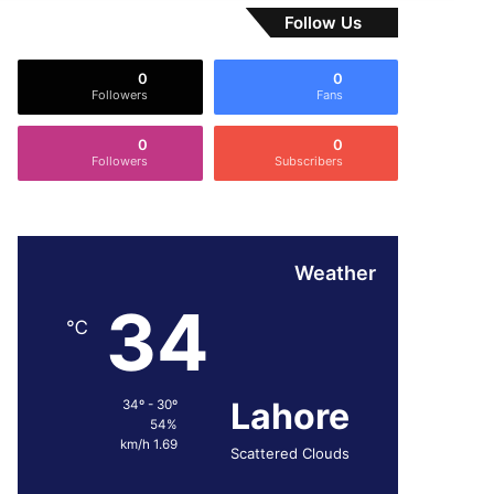
Follow Us
0
0
Followers
Fans
0
0
Followers
Subscribers
Weather
34
℃
Lahore
34º - 30º
54%
1.69 km/h
Scattered Clouds