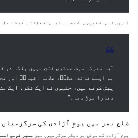
انہوں نے پاک فوج، پاک بحریہ اور پاک فضائیہ کو شاندار خ
"یہ معرکہ صرف عسکری فتح نہیں بلکہ دو قو
ہم اپنے قائداعظمؒ، علامہ اقبالؒ اور تحر
پیش کرتے ہیں، جنہوں نے ایک فکر، ایک مشن
دھارا موڑ دیا۔”
ضلع بھر میں یومِ آزادی کی سرگرمیاں
یومِ آزادی کے موقع پر دیگر سرگرمیوں میں
ممبر قومی اسمب