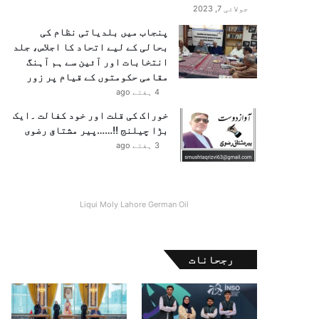
جولائی 7, 2023
پنجاب میں بلدیاتی نظام کی
بحالی کے لیے اتحاد کا اجلاس، جلد
انتخابات اور آئین سے ہم آہنگ
مقامی حکومتوں کے قیام پر زور
4 ہفتے ago
خوراک کی قلت اور خود کفالت ۔ایک
بڑا چیلنج !!……پیر مشتاق رضوی
3 ہفتے ago
Liqui Moly Lahore German Oil
رجحانات