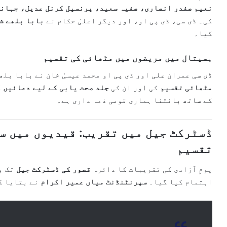
نعیم صفدر انصاری، صفیہ سعید، پرنسپل کرنل عدیل، جہان
کی۔ ڈی سی، ڈی پی او، اور دیگر اعلیٰ حکام نے
بابا بلھے ش
کیا۔
ہسپتال میں مریضوں میں مٹھائی کی تقسیم
ڈی سی عمران علی اور ڈی پی او محمد عیسیٰ خان نے بابا بل
مٹھائی تقسیم
کی اور ان کی
جلد صحت یابی کے لیے دعائیں
ک
کے ساتھ بانٹنا ہماری قومی ذمہ داری ہے۔
ڈسٹرکٹ جیل میں تقریب: قیدیوں میں س
تقسیم
یومِ آزادی کی تقریبات کا دائرہ
قصور کی ڈسٹرکٹ جیل
تک بھ
اہتمام کیا گیا۔
سپرنٹنڈنٹ میاں عمیر اکرام
نے بتایا ک