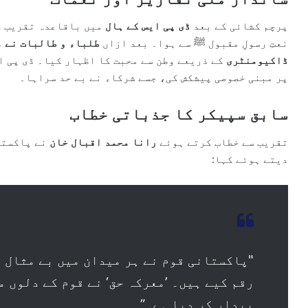
پرچم کشائی کے بعد
ڈی پی ایس کے ہال
میں باقاعدہ تقریب کا
نعتِ رسولِ مقبول ﷺ سے ہوا۔ بعد ازاں
طلباء و طالبات نے م
ڈاکیومنٹری
کے ذریعے وطن سے محبت کا اظہار کیا۔ ڈی پی ا
پر مبنی خصوصی پیشکش کی، جسے شرکاء نے بے حد سراہا۔
سابق سپیکر کا جذباتی خطاب
تقریب سے خطاب کرتے ہوئے
رانا محمد اقبال خان
نے پاکستا
دیتے ہوئے کہا:
"پاکستانی قوم نے ہر میدان میں بے مثال ع
رقم کیے ہیں۔ ’معرکہ حق‘ نے قوم کے دلوں 
بیدار کر دیا ہے۔”