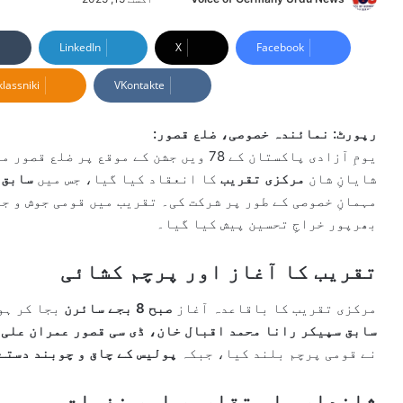
e
n
LinkedIn
X
Facebook
d
lassniki
VKontakte
a
n
e
رپورٹ: نمائندہ خصوصی، ضلع قصور:
m
یومِ آزادی پاکستان کے 78 ویں جشن کے موقع پر ضلع قصور میں
a
شایانِ شان
مرکزی تقریب
کا انعقاد کیا گیا، جس میں
سابق 
i
مہمانِ خصوصی کے طور پر شرکت کی۔ تقریب میں قومی جوش و ج
l
بھرپور خراجِ تحسین پیش کیا گیا۔
تقریب کا آغاز اور پرچم کشائی
مرکزی تقریب کا باقاعدہ آغاز
صبح 8 بجے سائرن
بجا کر ہو
سابق سپیکر رانا محمد اقبال خان، ڈی سی قصور عمران علی، 
نے قومی پرچم بلند کیا، جبکہ
پولیس کے چاق و چوبند دستے
شاندار ملی تقاریر اور نغمات