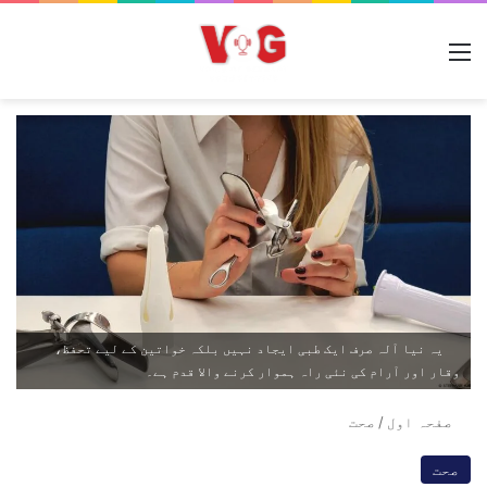
مینو
یہ نیا آلہ صرف ایک طبی ایجاد نہیں بلکہ خواتین کے لیے تحفظ،
وقار اور آرام کی نئی راہ ہموار کرنے والا قدم ہے۔
صفحہ اول
/
صحت
صحت