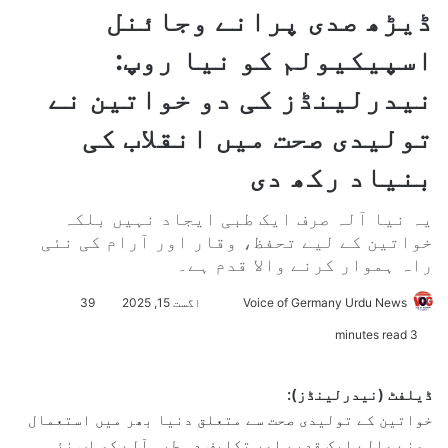
ڈیڑھ صدی پرانے وجائنل
اسپیکیولم کو نیا روپ:
نیدرلینڈز کی دو خواتین نے
تولیدی صحت میں انقلاب کی
بنیاد رکھ دی
یہ نیا آلہ صرف ایک طبی ایجاد نہیں بلکہ
خواتین کے لیے تحفظ، وقار اور آرام کی نئی
راہ ہموار کرنے والا قدم ہے۔
Voice of Germany Urdu News
S
اگست 15, 2025
39
e
3 minutes read
n
d
ڈیلفٹ (نیدرلینڈز):
a
خواتین کے تولیدی صحت سے متعلق دنیا بھر میں استعمال
n
ہونے والے ایک قدیم اور تکلیف دہ طبی آلے کو اب نئی
e