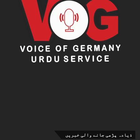
ذیادہ پڑھی جانے والی خبریں