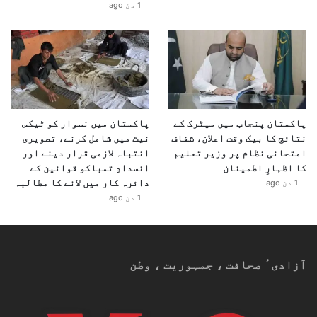
1 دن ago
پاکستان پنجاب میں میٹرک کے
پاکستان میں نسوار کو ٹیکس
نتائج کا بیک وقت اعلان، شفاف
نیٹ میں شامل کرنے، تصویری
امتحانی نظام پر وزیر تعلیم
انتباہ لازمی قرار دینے اور
کا اظہارِ اطمینان
انسدادِ تمباکو قوانین کے
دائرہ کار میں لانے کا مطالبہ
1 دن ago
1 دن ago
آزادیٴ صحافت ، جمہوریت ، وطن