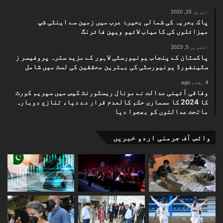
اپریل 25, 2020
پاک بحریہ کی شمالی بحیرۂ عرب میں زمین سے اینٹی شپ
میزائلوں کی کامیاب لائیو ویپن فائرنگ
اکتوبر 5, 2023
پاکستان کے پنجاب یونیورسٹی لاہور کے مزید سترہ پروفیسر ز
سٹینفورڈ یونیورسٹی کی بہترین محققین کی لسٹ میں شامل
4 ہفتے ago
وفاقی آئینی عدالت نے مونال ریسٹورنٹ کیس میں سپریم کورٹ
کا 2024 کا مسماری حکم کالعدم قرار دے دیا، تنازع دوبارہ
ماتحت عدالتوں کو بھجوا دیا
وائس آف جرمنی اردو خبریں