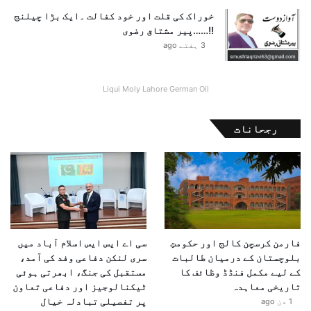
خوراک کی قلت اور خود کفالت ۔ایک بڑا چیلنج
!!……پیر مشتاق رضوی
3 ہفتے ago
Liqui Moly Lahore German Oil
رجحانات
فارمن کرسچن کالج اور حکومتِ
سی اے ایس ایس اسلام آباد میں
بلوچستان کے درمیان طالبات
سری لنکن دفاعی وفد کی آمد،
کے لیے مکمل فنڈڈ وظائف کا
مستقبل کی جنگ، ابھرتی ہوئی
تاریخی معاہدہ
ٹیکنالوجیز اور دفاعی تعاون
پر تفصیلی تبادلہ خیال
1 دن ago