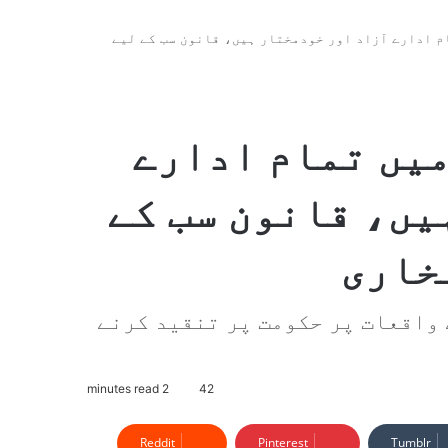
م ادارے آزاد اور خودمختار ہیں، قانون سب کے لیے
میں تمام ادارے
یں، قانون سب کے
بخاری
 پنجاب کا بیان — 9 مئی کے واقعات پر حکومت پر تنقید کرنے
2 minutes read
42
Reddit
Pinterest
Tumblr