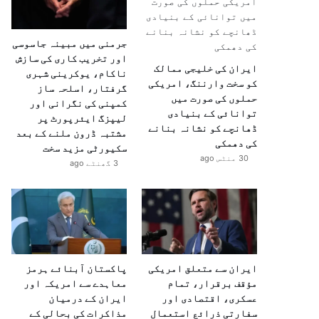
جرمنی میں مبینہ جاسوسی
اور تخریب کاری کی سازش
ایران کی خلیجی ممالک
ناکام، یوکرینی شہری
کو سخت وارننگ، امریکی
گرفتار، اسلحہ ساز
حملوں کی صورت میں
کمپنی کی نگرانی اور
توانائی کے بنیادی
لیپزگ ایئرپورٹ پر
ڈھانچے کو نشانہ بنانے
مشتبہ ڈرون ملنے کے بعد
کی دھمکی
سکیورٹی مزید سخت
30 منٹس ago
3 گھنٹے ago
ایران سے متعلق امریکی
پاکستان آبنائے ہرمز
مؤقف برقرار، تمام
معاہدے سے امریکہ اور
عسکری، اقتصادی اور
ایران کے درمیان
سفارتی ذرائع استعمال
مذاکرات کی بحالی کے