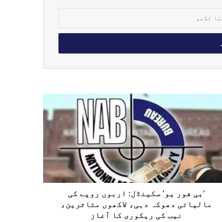
’بی فور یو‘ سکینڈل: اربوں روپے کی
مالیاتی دھوکہ دہی، لاکھوں متاثرین،
نیب کی ریکوری کا آغاز