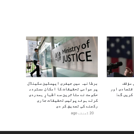
 مؤقف
برطانیہ میں جیفری ایپسٹین سکینڈل
قتصادی اور
پر عوامی تحقیقات کا امکان مسترد،
کریں گے:
حکومت نے متاثرین سے اظہارِ ہمدردی
کرتے ہوئے پولیس تحقیقات جاری
رکھنے کی تصدیق کر دی
20 گھنٹے ago