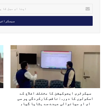
ا
پ
ن
ا
ا
ی
م
ی
ل
س
’
ک
ی
ب
ا
ک
ی
پ
ر
ف
ت
ٹ
و
ا
ر
ر
ل
ی
ی
ک
ا
و
ھ
ی
‘
و
ج
سیکرٹری ایجوکیشن کا مختلف اضلاع کے
س
و
ک
اسکولوں کا دورہ: ناقص کارکردگی پر سی
ک
ی
ای او میانوالی عہدے سے ہٹایا گیا،