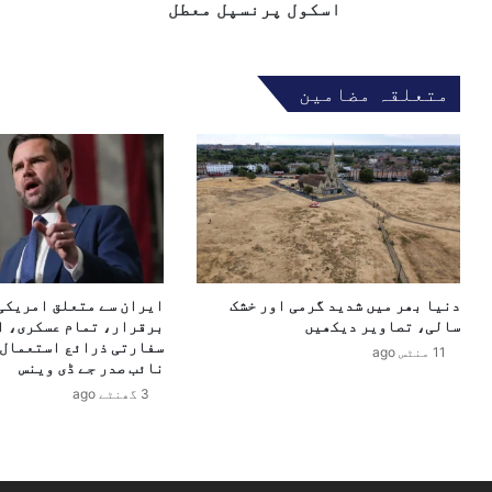
ی
ن
اسکول پرنسپل معطل
ش
ڈ
ن
ل
ک
:
متعلقہ مضامین
ا
ا
م
ر
خ
ب
ت
و
ل
ں
ف
ر
ا
و
ض
پ
ل
ے
ا
ک
دنیا بھر میں شدید گرمی اور خشک
ایران سے متعلق امریکی
سالی، تصاویر دیکھیں
برقرار، تمام عسکری، ا
ع
ی
سفارتی ذرائع استعمال 
ک
م
11 منٹس ago
نائب صدر جے ڈی وینس
ے
ا
3 گھنٹے ago
ا
ل
س
ی
ک
ا
و
ت
ل
ی