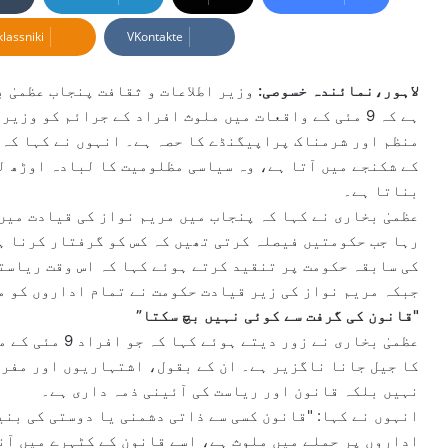
d
lassniki
VKontakte
a
n
e
لاہور،نمائندہ خسوصی:
وزیر اطلاعات و ثقافت پنجاب عظمیٰ 
m
ہے کہ 9 مئی کے واقعات میں ملوث افراد کے جرائم کو وز
a
منظم اور شرمناک پراپیگنڈے کا حصہ ہے۔ انہوں نے کہا کہ 
i
کے شکنجے میں آتا ہے، وہ سیاسی مظلومیت کا لبادہ اوڑھ لی
l
بناتا ہے۔
عظمیٰ بخاری نے کہا کہ پنجاب میں مریم نواز کی قیادت میں
رہا جب حکومتیں فیصلہ کرتی تھیں کہ کس کو گرفتار کرنا ہ
کی سابقہ حکومت پر تنقید کرتے ہوئے کہا کہ اس وقت ریاست
جبکہ مریم نواز کی زیر قیادت حکومت نے تمام اداروں کو م
"قانون کی گرفت سے کوئی نہیں بچ سکتا”
عظمیٰ بخاری نے ز
کا جیل جانا ناگزیر ہے۔ ان کے بقول، اشتہاریوں اور مفرو
نہیں بلکہ قانون اور ریاست کی آئینی ذمہ داری ہے۔
انہوں نے کہا: "قانون کسی سے ذاتی دشمنی یا دوستی کی بنی
اداروں پر حملے میں ملوث ہے، اسے قانون کے کٹہرے میں آن