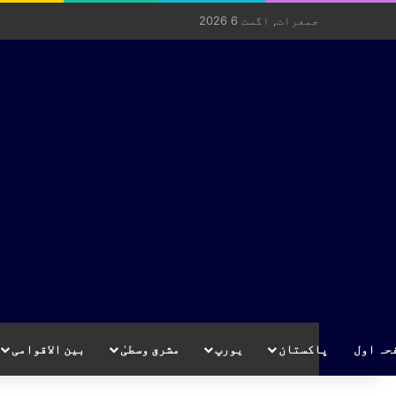
جمعرات, اگست 6 2026
حہ اول
پاکستان
یورپ
مشرق وسطیٰ
بین الاقوامی