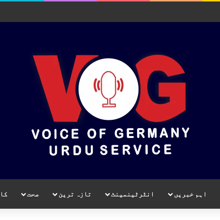
اہم خبریں
انٹرٹینمینٹ
تازہ ترین
صحت
کا