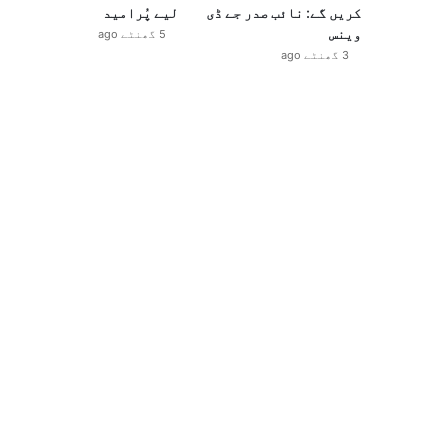
کریں گے: نائب صدر جے ڈی
لیے پُرامید
وینس
5 گھنٹے ago
3 گھنٹے ago