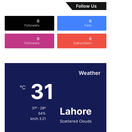
Follow Us
0
0
Followers
Fans
0
0
Followers
Subscribers
Weather
31
℃
Lahore
31º - 28º
64%
3.21 km/h
Scattered Clouds