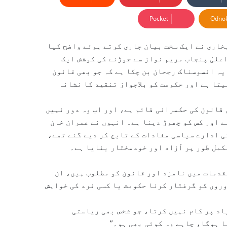
Pocket
Odnok
بخاری نے ایک سخت بیان جاری کرتے ہوئے واضح کیا
یراعلیٰ پنجاب مریم نواز سے جوڑنے کی کوشش ایک
یہ افسوسناک رجحان بن چکا ہے کہ جو بھی قانون
تا ہے اور حکومت کو بلاجواز تنقید کا نشانہ
 قانون کی حکمرانی قائم ہے، اور اب وہ دور نہیں
ے اور کس کو چھوڑ دینا ہے۔ انہوں نے عمران خان
ی ادارے سیاسی مفادات کے تابع کر دیے گئے تھے،
کمل طور پر آزاد اور خودمختار بنایا ہے۔
ور دیتے ہوئے کہا کہ جو افراد 9 مئی کے مقدمات میں نامزد اور قانون کو مطلوب ہیں، ان
روں کو گرفتار کرنا حکومت یا کسی فرد کی خواہش
اد پر کام نہیں کرتا، جو شخص بھی ریاستی
ا ہوگا، چاہے وہ کوئی بھی ہو۔”