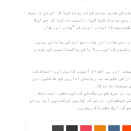
ڈر ہاؤس پر حملے کی شدید مذمت کرتے ہوئے کہا کہ اس دن نہ صرف
بھی پامال کیا گیا۔ انہوں نے کہا کہ جو لوگ
ظلومیت کا لبادہ اوڑھ کر "چادر اور چار
اں بھی چادر اور چار دیواری کی پامالی ہوئی۔
رکنوں کے لیے ہے؟ باقی پاکستانیوں کی عزت و
یصلہ اور ہر اقدام آئین، قانون اور انصاف کے
واز کی حکومت نے ریاستی اداروں کو طاقتور اور
ں سمجھا جائے گا۔
 میں ملوث تھے، وہ نہ صرف قومی سلامتی کے لیے خطرہ تھے بلکہ
ی کوشش کی۔ اب جب کہ قانون حرکت میں آیا ہے تو
و کہ ایک خطرناک روش ہے۔
Reddit
VKontakte
Odnoklassniki
Pocket
ای میل کے ذریعے شیئر کریں
پرنٹ کریں