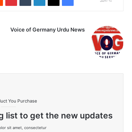
Voice of Germany Urdu News
Tik
Ins
Yo
Lin
Fa
We
To
tag
uT
ke
ce
bsi
k
ra
ub
dIn
bo
te
m
e
ok
duct You Purchase
g list to get the new updates!
or sit amet, consectetur.