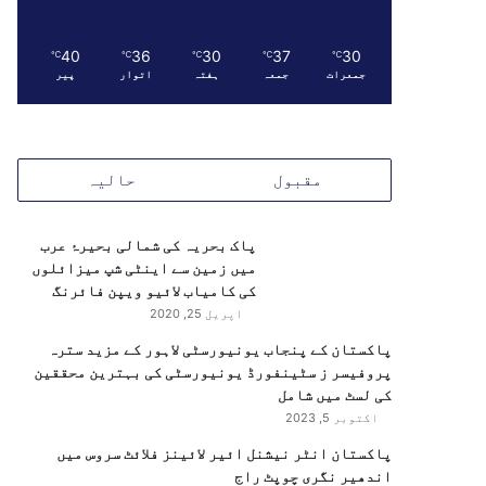
40
36
30
37
30
℃
℃
℃
℃
℃
جمعرات
جمعہ
ہفتہ
اتوار
پیر
مقبول
حالیہ
پاک بحریہ کی شمالی بحیرۂ عرب
میں زمین سے اینٹی شپ میزائلوں
کی کامیاب لائیو ویپن فائرنگ
اپریل 25, 2020
پاکستان کے پنجاب یونیورسٹی لاہور کے مزید سترہ
پروفیسر ز سٹینفورڈ یونیورسٹی کی بہترین محققین
کی لسٹ میں شامل
اکتوبر 5, 2023
پاکستان انٹر نیشنل ائیر لائینز فلائٹ سروس میں
اندھیر نگری چوپٹ راج