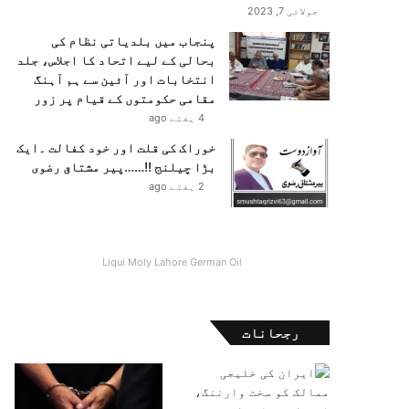
جولائی 7, 2023
پنجاب میں بلدیاتی نظام کی
بحالی کے لیے اتحاد کا اجلاس، جلد
انتخابات اور آئین سے ہم آہنگ
مقامی حکومتوں کے قیام پر زور
4 ہفتے ago
خوراک کی قلت اور خود کفالت ۔ایک
بڑا چیلنج !!……پیر مشتاق رضوی
2 ہفتے ago
Liqui Moly Lahore German Oil
رجحانات