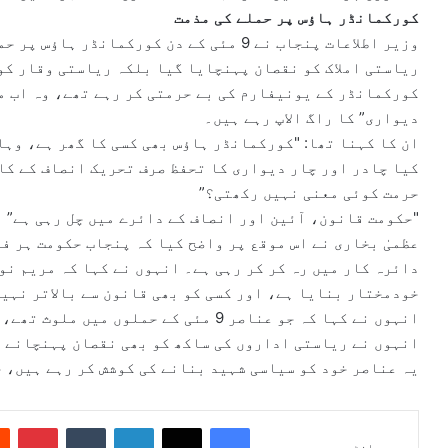
کورکمانڈر ہاؤس پر حملے کی مذمت
وزیر اطلاعات پنجاب نے 9 مئی کے دن کورکمان
ریاستی املاک کو نقصان پہنچایا گیا بلکہ ریاستی وقار کو 
کورکمانڈر کے یونیفارم کی بے حرمتی کر رہے تھے، وہ اب م
دیواری” کا راگ الاپ رہے ہیں۔
ان کا کہنا تھا: "کورکمانڈر ہاؤس بھی کسی کا گھر ہے، وہ
کیا چادر اور چار دیواری کا تحفظ صرف تحریک انصاف کے کا
حرمت کوئی معنی نہیں رکھتی؟”
"حکومت قانون، آئین اور انصاف کے دائرے میں چل رہی ہے”
عظمیٰ بخاری نے اس موقع پر واضح کیا کہ پنجاب حکومت ہر ف
دائرہ کار میں رہ کر کر رہی ہے۔ انہوں نے کہا کہ مریم ن
خودمختار بنایا ہے، اور کسی کو بھی قانون سے بالاتر نہی
انہوں نے کہا کہ جو عناصر 9 مئی کے حملوں
انہوں نے ریاستی اداروں کی ساکھ کو بھی نقصان پہنچانے ک
یہ عناصر خود کو سیاسی شہید بنانے کی کوشش کر رہے ہیں، ج
Pinterest
Tumblr
LinkedIn
X
Facebook
بانٹیں