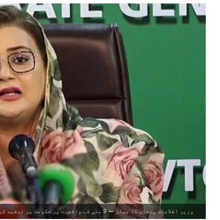
وزیر اطلاعات پنجاب کا بیان — 9 مئی کے واقعات پر حکومت پر تنقید کرنے والوں کو کرارا جواب