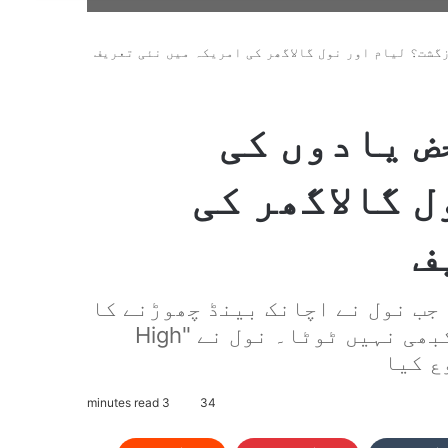
محض یادوں کی
 گالاگھر کی
ف
ہ خاتمہ 2009 میں ہوا، جب نول نے اچانک بینڈ چھوڑنے کا
اعلان کیا۔ لیکن موسیقی سے اُن کا رشتہ کبھی نہیں ٹوٹا۔ نول نے "High
3 minutes read
34