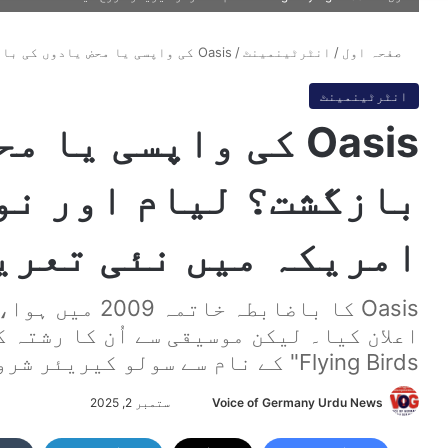
صفحہ اول
/
انٹرٹینمینٹ
/
Oasis کی واپسی یا محض یادوں کی بازگشت؟ لیام اور نول گالاگھر کی امریکہ میں نئی تعریف
انٹرٹینمینٹ
Oasis کی واپسی یا 
بازگشت؟ لیام اور نول
امریکہ میں نئی تعری
Oasis کا باضابط
Flying Birds" کے نام سے سولو کیریئر شروع کیا
Voice of Germany Urdu News
S
ستمبر 2, 2025
e