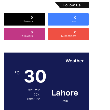
Follow Us
0
0
Followers
Fans
0
0
Followers
Subscribers
Weather
30
℃
Lahore
31º - 28º
70%
1.22 km/h
Rain