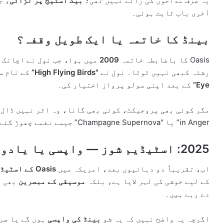
یہ صرف مداحوں کی رائے نہیں تھی؛
بیک اسٹیج پر لڑائی
آخری باب ثابت ہوئی۔
بینڈ کا خاتمہ یا ایک طویل وقفہ؟
Oasis کا باضابطہ خاتمہ
2009
میں ہوا، جب نول نے اچانک ب
رشتہ کبھی نہیں ٹوٹا۔ نول نے
"High Flying Birds”
کے نام س
Eye”
کے بعد اپنی سولو پرواز اختیار کی۔
in Anger” یا "Champagne Supernova” جیسے نغمے چھوڑ گئے تھے۔
2025: اسٹیڈیم شوز — واپسی یا یادوں کا جشن؟
اب، تقریباً دو دہائیوں بعد، امریکہ میں
Oasis کے اسٹیڈیم شوز
کے لیے خوشی کی لہر لایا ہے، بلکہ
موسیقی کے مبصرین
بھی اسے Oasis کی "ام
دے رہے ہیں۔
اگرچہ یہ واضح نہیں کہ یہ شو
بینڈ کی واپسی
ہوں گے یا صر