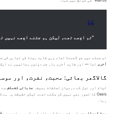
Walrus” کی گونج میں کہا:
"تم اچھے تھے، لیکن ہم جتنے اچھے نہیں ت
اس جملے میں جو گھمنڈ تھا، وہی شاید بینڈ کی تباہی کی سب سے بڑی وجہ ب
آخری
تھا — اور شاید آخری بار جب دونوں بھائیوں نے ایک 
گالاگھر بھائی: محبت، نفرت، اور موس
لیام اور نول کے درمیان تعلقات ہمیشہ
جذباتی کشمکش
سے ب
Oasis کا تصور بھی نہیں کر سکتے تھے، لیکن حقیقت یہ ہے
رہا۔
میٹ کوسٹا
، جو اس وقت بینڈ کے ساتھ ٹور کر رہے تھے، نے CNN کو بتایا: