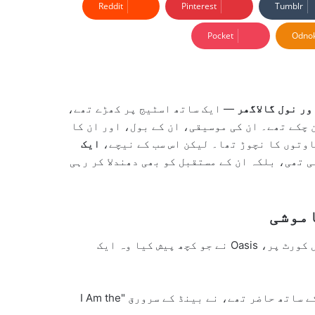
Reddit
Pinterest
Tumblr
Pocket
Odnok
ور نول گالاگھر
— ایک ساتھ اسٹیج پر کھڑے تھے،
ل کی آواز بن چکے تھے۔ ان کی موسیقی، ان کے بول، اور ان کا
وتوں کا نچوڑ تھا۔ لیکن اس سب کے نیچے،
ایک
 تھی، بلکہ ان کے مستقبل کو بھی دھندلا کر رہی
میں ایک کالج باسکٹ بال کورٹ پر، Oasis نے جو کچھ پیش کیا وہ ایک
لیام گالاگھر، جو اسٹیج پر اپنی مخصوص شرارتی مسکراہٹ کے ساتھ حاضر تھے، نے بینڈ کے سرورق "I Am the