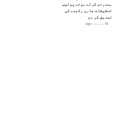
ہمدردی کرتے ہوئے پولیس
تحقیقات جاری رکھنے کی
تصدیق کر دی
16 گھنٹے ago