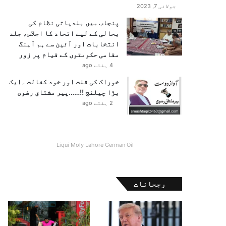
جولائی 7, 2023
پنجاب میں بلدیاتی نظام کی
بحالی کے لیے اتحاد کا اجلاس، جلد
انتخابات اور آئین سے ہم آہنگ
مقامی حکومتوں کے قیام پر زور
4 ہفتے ago
خوراک کی قلت اور خود کفالت ۔ایک
بڑا چیلنج !!……پیر مشتاق رضوی
2 ہفتے ago
Liqui Moly Lahore German Oil
رجحانات