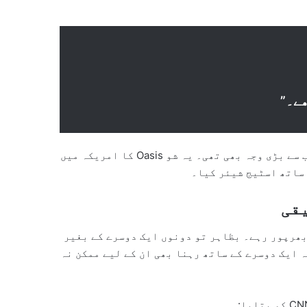
ھے۔”
ھی تھی۔ یہ شو Oasis کا امریکہ میں
ساتھ اسٹیج شیئر کیا۔
یقی
ھرپور رہے۔ بظاہر تو دونوں ایک دوسرے کے بغیر
 کہ ایک دوسرے کے ساتھ رہنا بھی ان کے لیے ممکن نہ