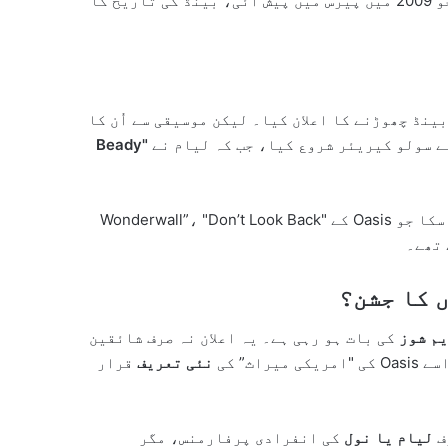
، جو 2009 میں پیرس میں پیش آئی، بینڈ کی تاریخ کا
ینڈ چھوڑنے کا اعلان کیا۔ لیکن موسیقی سے اُن کا
ے سولو کیریئر شروع کیا، جب کہ لیام نے
"Beady
مگر کوئی بھی پروجیکٹ، کوئی بھی گانا، وہ اثر نہیں ڈال سکا جو Oasis کے "Wonderwall”، "Don’t Look Back
کی بات ہو رہی ہے۔ یہ اعلان نہ صرف شائقین
ریکی میراث” کی
نئی تعریف
قرار
ف
لیام یا نول
کی انفرادی پرفارمنس، مگر