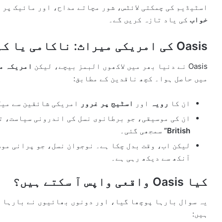
اسٹیڈیم کی چمکتی لائٹس، شور مچاتے مداح، اور مائیک پر 
خواب
کی یاد تازہ کریں گے۔
Oasis کی امریکی میراث: ناکامی یا کم فہمی؟
Oasis نے دنیا بھر میں لاکھوں البمز بیچے، لیکن
امریکہ می
میں حاصل ہوا۔ کچھ ناقدین کے مطابق:
ان کا
رویہ
اور
اسٹیج پر غرور
امریکی شائقین سے میل
ان کی موسیقی، جو برطانوی نسل کی اندرونی سیاست، ت
British”
سمجھی گئی۔
لیکن اب، وقت بدل چکا ہے۔ نوجوان نسل، جو پرانی مو
آنکھ سے دیکھ رہی ہے۔
کیا Oasis واقعی واپس آ سکتے ہیں؟
یہ سوال بارہا پوچھا گیا، اور دونوں بھائیوں نے بارہا ن
ہیں: