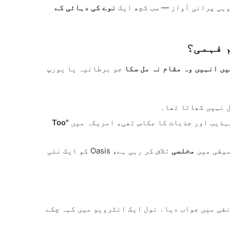
وہی پرانی آواز — سب کچھ ایک
نوے کی دہائی کے
ں انہیں وہ مقام نہ مل سکا
جو برطانیہ یا یورپ
 نہیں کھاتا تھا۔
ہذیب اور جذبات کا عکاس تھی، امریکہ میں
"Too
سیقی میں
مخلصی
تلاش کر رہی ہے، Oasis کو ایک نئی
فی میں جواب دیا۔ نول ایک انٹرویو میں کہہ چکے