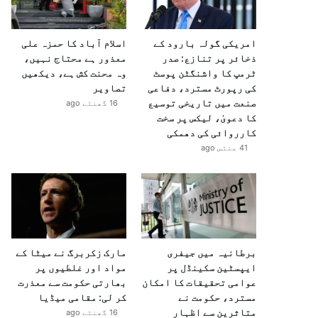
امریکی گولہ بارود کے
اسلام آباد کا حمزہ علی
ذخائر پر تنازع: صدر
معذور ہے محتاج نہیں،
ٹرمپ کا واشنگٹن پوسٹ
وہ محنت کش ہے، دیکھیں
کی رپورٹ مسترد، دفاعی
تصاویر
صنعت میں تاریخی توسیع
16 گھنٹے ago
کا دعویٰ، لیکس پر سخت
کارروائی کی دھمکی
41 منٹس ago
برطانیہ میں جیفری
مارک زکربرگ نے میٹا کے
ایپسٹین سکینڈل پر
مواد اور غلطیوں پر
عوامی تحقیقات کا امکان
بھارتی حکومت سے معذرت
مسترد، حکومت نے
کر لی: مقامی میڈیا
متاثرین سے اظہارِ
16 گھنٹے ago