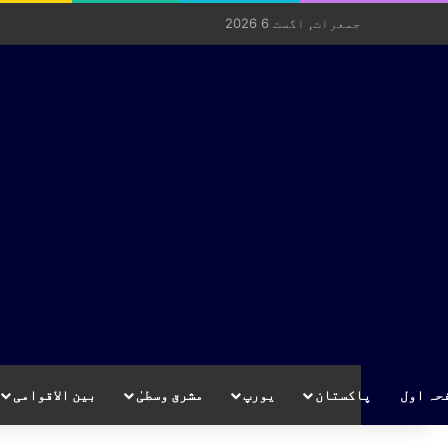
جمعرات, اگست 6 2026
حہ اول
پاکستان
یورپ
مشرق وسطیٰ
بین الاقوامی