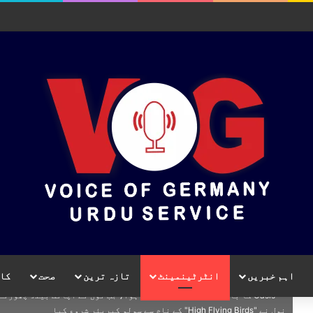
اہم خبریں
انٹرٹینمینٹ
تازہ ترین
صحت
کا
Oasis کا باضابطہ خاتمہ 2009 میں ہوا، جب نول نے اچ
نول نے "High Flying Birds" کے نام سے سولو کیریئر شروع کیا