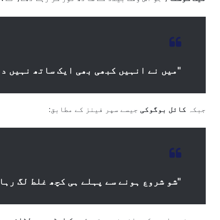
"میں نے انہیں کبھی بھی ایک ساتھ نہیں د
جبکہ
کائل بوگوکی
جیسے سپر فینز کے مطابق:
"شو شروع ہونے سے پہلے ہی کچھ غلط لگ رہا