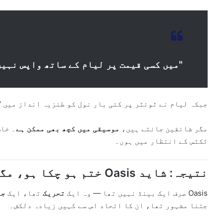
"میں کسی قیمت پر لیام کے ساتھ واپس نہیں
جبکہ لیام نے ٹوئٹر پر کئی بار نول کو طنزیہ انداز میں "Potato” کہہ کر مخاطب کیا۔
مگر شائقین جانتے ہیں،
موسیقی میں کچھ بھی ممکن ہے
۔ خاص
ٹکٹس کے انتظار میں ہوں۔
نتیجہ: شاید Oasis ختم ہو چکا ہو، مگر اس کی بازگشت ابھی باقی ہے
Oasis صرف ایک بینڈ نہیں تھا — وہ ایک
تحریک
تھا، ایک
جذ
جتنا مشہور تھا، ان کا اتحاد اس سے کہیں زیادہ دلکش۔