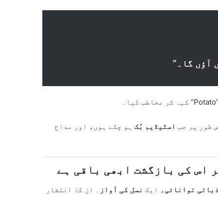
 آؤں گا۔”
 طور پر جب
اسٹیڈیم بُک
ہو چکے ہوں، اور مداح
باتی توانائی
، ایک
نسل کی آواز
۔ ان کا انتشار