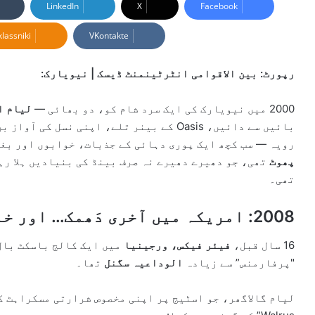
n
LinkedIn
X
Facebook
d
lassniki
VKontakte
a
n
e
رپورٹ: بین الاقوامی انٹرٹینمنٹ ڈیسک | نیویارک:
m
a
2000 میں نیویارک کی ایک سرد شام کو، دو بھائی —
لیام ا
i
بائیں سے دائیں، Oasis کے بینر تلے، اپنی نس
l
رویہ — سب کچھ ایک پوری دہائی کے جذبات، خوابوں اور بغا
پھوٹ
تھی، جو دھیرے دھیرے نہ صرف بینڈ کی بنیادیں ہلا رہی
تھی۔
2008: امریکہ میں آخری دَھمک… اور خاموشی
16 سال قبل،
فیئر فیکس، ورجینیا
"پرفارمنس” سے زیادہ
الوداعیہ سگنل
تھا۔