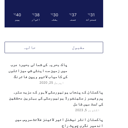
40
38
30
37
31
℃
℃
℃
℃
℃
جمعرات
جمعہ
ہفتہ
اتوار
پیر
مقبول
حالیہ
پاک بحریہ کی شمالی بحیرۂ عرب
میں زمین سے اینٹی شپ میزائلوں
کی کامیاب لائیو ویپن فائرنگ
اپریل 25, 2020
پاکستان کے پنجاب یونیورسٹی لاہور کے مزید سترہ
پروفیسر ز سٹینفورڈ یونیورسٹی کی بہترین محققین
کی لسٹ میں شامل
اکتوبر 5, 2023
پاکستان انٹر نیشنل ائیر لائینز فلائٹ سروس میں
اندھیر نگری چوپٹ راج