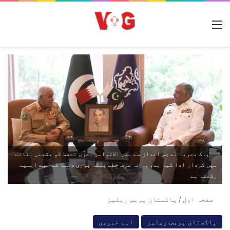
مینو
پاک بحریہ نے جس انداز سے بین الاقوامی بحری تحفظ کو یقینی بنانے
میں کردار ادا کیا ہے، وہ نہ صرف خطے بلکہ پوری دنیا کے لیے اہمیت
رکھتا ہے
صفحہ اول
/
پاکستان پریس ریلیز
پاکستان پریس ریلیز
اہم خبریں