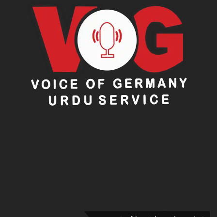
ں
ز
خ
م
ی