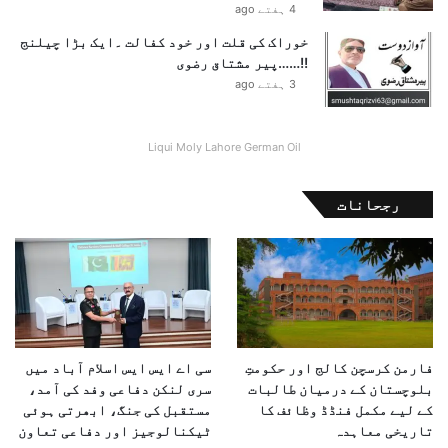
4 ہفتے ago
ڈ
ک
خوراک کی قلت اور خود کفالت ۔ایک بڑا چیلنج
و
!!……پیر مشتاق رضوی
ا
3 ہفتے ago
ر
ٹ
ر
Liqui Moly Lahore German Oil
پ
ر
رجحانات
ح
م
ل
ہ
،
م
ج
م
فارمن کرسچن کالج اور حکومتِ
سی اے ایس ایس اسلام آباد میں
و
بلوچستان کے درمیان طالبات
سری لنکن دفاعی وفد کی آمد،
ع
کے لیے مکمل فنڈڈ وظائف کا
مستقبل کی جنگ، ابھرتی ہوئی
ی
تاریخی معاہدہ
ٹیکنالوجیز اور دفاعی تعاون
ط