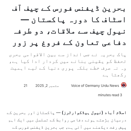
بحرین ڈیفنس فورس کے چیف آف
اسٹاف کا دورہ پاکستان —
نیول چیف سے ملاقات، دو طرفہ
دفاعی تعاون کے فروغ پر زور
پاک بحریہ نے جس انداز سے بین الاقوامی بحری
تحفظ کو یقینی بنانے میں کردار ادا کیا ہے،
وہ نہ صرف خطے بلکہ پوری دنیا کے لیے اہمیت
رکھتا ہے
Voice of Germany Urdu News
S
ستمبر 2, 2025
21
e
3 minutes read
n
d
اسلام آباد (نیول ہیڈکوارٹرز)
— پاکستان اور بحرین کے
a
درمیان بڑھتے ہوئے دفاعی روابط کے تسلسل میں ایک اہم
n
پیش رفت دیکھنے میں آئی ہے، جب بحرین ڈیفنس فورس کے
e