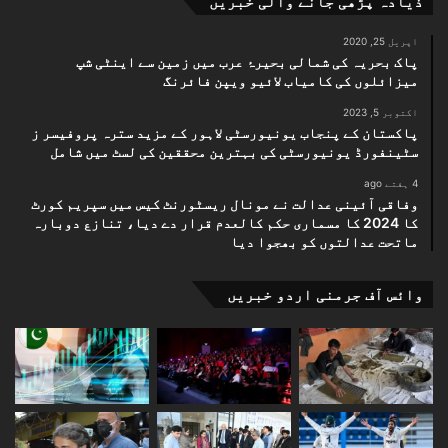
ذیادہ پڑھی جانے والی خبریں
اپریل 25, 2020
پاک بحریہ کی شمالی بحیرۂ عرب میں زمین سے اینٹی شپ
میزائلوں کی کامیاب لائیو ویپن فائرنگ
اکتوبر 5, 2023
پاکستان کے پنجاب یونیورسٹی لاہور کے مزید سترہ پروفیسر ز
سٹینفورڈ یونیورسٹی کی بہترین محققین کی لسٹ میں شامل
4 ہفتے ago
وفاقی آئینی عدالت نے مونال ریسٹورنٹ کیس میں سپریم کورٹ
کا 2024 کا مسماری حکم کالعدم قرار دے دیا، تنازع دوبارہ
ماتحت عدالتوں کو بھجوا دیا
وائس آف جرمنی اردو خبریں