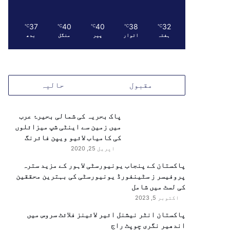
37
40
40
38
32
℃
℃
℃
℃
℃
ہفتہ
اتوار
پیر
منگل
بدھ
مقبول
حالیہ
پاک بحریہ کی شمالی بحیرۂ عرب
میں زمین سے اینٹی شپ میزائلوں
کی کامیاب لائیو ویپن فائرنگ
اپریل 25, 2020
پاکستان کے پنجاب یونیورسٹی لاہور کے مزید سترہ
پروفیسر ز سٹینفورڈ یونیورسٹی کی بہترین محققین
کی لسٹ میں شامل
اکتوبر 5, 2023
پاکستان انٹر نیشنل ائیر لائینز فلائٹ سروس میں
اندھیر نگری چوپٹ راج