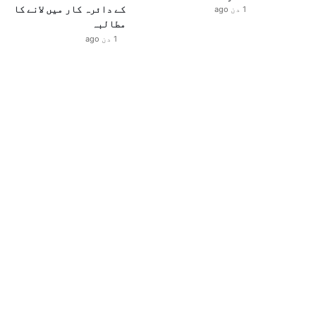
کے دائرہ کار میں لانے کا
1 دن ago
مطالبہ
1 دن ago