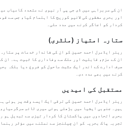
ان کی سربراہی میں ڈی جی پی آر نیوی نے متعدد کامیاب می
اور بحری مشقوں کی لائیو کوریج کا اہتمام کیا، جس سے قوم
کردار کو اجاگر کرنے میں مدد ملی۔
ستارہ امتیاز (ملٹری)
ریئر ایڈمرل احمد حسین کو ان کی شاندار خدمات پر ستارہ 
ان کے عزم، قابلیت اور ملک سے وفاداری کا ثبوت ہے۔ ان ک
صرف ادارے کے اندر ایک مثبت ماحول کو فروغ دیا بلکہ بحر
کرنے میں بھی مدد دی۔
مستقبل کی امیدیں
ریئر ایڈمرل احمد حسین کی ترقی ایک ایسے وقت پر ہوئی ہے 
ہیں۔ جنوبی ایشیا میں بڑھتی ہوئی میری ٹائم سرگرمیاں، 
بحری اتحادوں میں پاکستان کا کردار تیزی سے تبدیل ہو رہ
تجربہ پاک بحریہ کو ان چیلنجز سے نمٹنے میں مؤثر رہنما