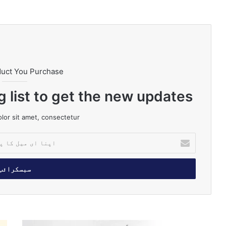
m
e
ok
duct You Purchase
g list to get the new updates!
or sit amet, consectetur.
ا
پ
ن
ا
ا
ی
م
ی
ل
ت
ب