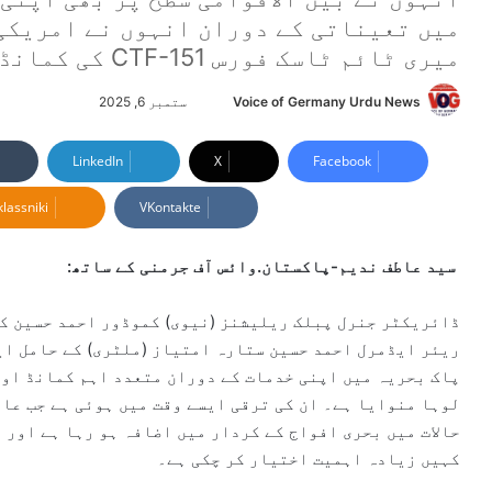
میں تعیناتی کے دوران انہوں نے امریکی
میری ٹائم ٹاسک فورس CTF-151 کی کمانڈ سنبھالی۔
Voice of Germany Urdu News
S
ستمبر 6, 2025
e
n
LinkedIn
X
Facebook
d
lassniki
VKontakte
a
n
e
سید عاطف ندیم-پاکستان.وائس آف جرمنی کے ساتھ:
m
a
ڈائریکٹر جنرل پبلک ریلیشنز (نیوی) کموڈور احمد حسین کو
i
ریئر ایڈمرل احمد حسین ستارہ امتیاز (ملٹری) کے حامل ای
l
پاک بحریہ میں اپنی خدمات کے دوران متعدد اہم کمانڈ اور
لوہا منوایا ہے۔ ان کی ترقی ایسے وقت میں ہوئی ہے جب عال
حالات میں بحری افواج کے کردار میں اضافہ ہو رہا ہے اور
کہیں زیادہ اہمیت اختیار کر چکی ہے۔