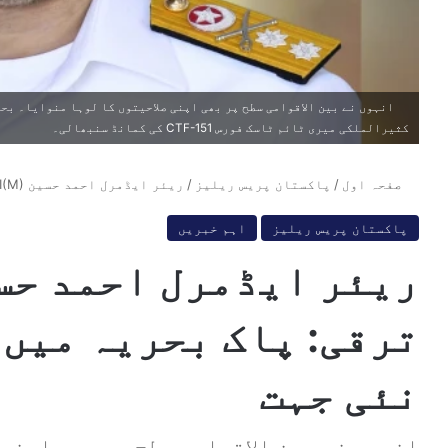
انہوں نے بین الاقوامی سطح پر بھی اپنی صلاحیتوں کا لوہا منوایا۔ بح
کثیرالملکی میری ٹائم ٹاسک فورس CTF-151 کی کمانڈ سنبھالی۔
صفحہ اول
/
پاکستان پریس ریلیز
/
ریئر ایڈمرل احمد حسین SI(M) کی ترقی: پاک بحریہ میں اہم قیادت کی نئی جہت
پاکستان پریس ریلیز
اہم خبریں
ترقی: پاک بحریہ میں 
نئی جہت
انہوں نے بین الاقوامی سطح پر بھی اپنی