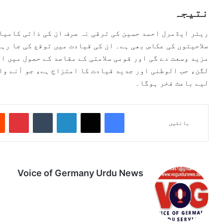
نتیجہ
ریئر ایڈمرل احمد حسین کی ترقی نہ صرف ان کی ذاتی کامیا
صلاحیتوں کی عکاس بھی ہے۔ ان کی قیادت میں توقع کی جا رہ
مزید وسعت دے گی اور قومی سلامتی کے مقاصد کے حصول میں ا
لگن، حب الوطنی اور جدید قیادت کا امتزاج ہے، جو آنے وا
لیے باعث فخر ہوگا۔
Pinterest
Tumblr
LinkedIn
X
Facebook
بانٹیں
Voice of Germany Urdu News
Tik
Ins
Yo
Lin
Fa
We
To
tag
uT
ke
ce
bsi
k
ra
ub
dIn
bo
te