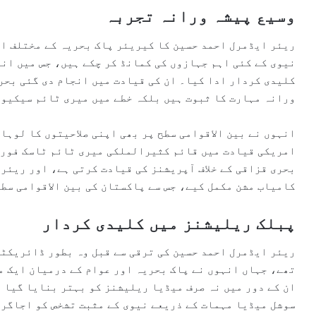
وسیع پیشہ ورانہ تجربہ
ریئر ایڈمرل احمد حسین کا کیریئر پاک بحریہ کے مختلف اہ
نیوی کے کئی اہم جہازوں کی کمانڈ کر چکے ہیں، جس میں ان
کلیدی کردار ادا کیا۔ ان کی قیادت میں انجام دی گئی بحر
ورانہ مہارت کا ثبوت ہیں بلکہ خطے میں میری ٹائم سیکیور
انہوں نے بین الاقوامی سطح پر بھی اپنی صلاحیتوں کا لوہا
بحری قزاقی کے خلاف آپریشنز کی قیادت کرتی ہے، اور ریئر 
کامیاب مشن مکمل کیے، جس سے پاکستان کی بین الاقوامی سط
پبلک ریلیشنز میں کلیدی کردار
ریئر ایڈمرل احمد حسین کی ترقی سے قبل وہ بطور ڈائریکٹر
تھے، جہاں انہوں نے پاک بحریہ اور عوام کے درمیان ایک م
ان کے دور میں نہ صرف میڈیا ریلیشنز کو بہتر بنایا گیا 
سوشل میڈیا مہمات کے ذریعے نیوی کے مثبت تشخص کو اجاگر 