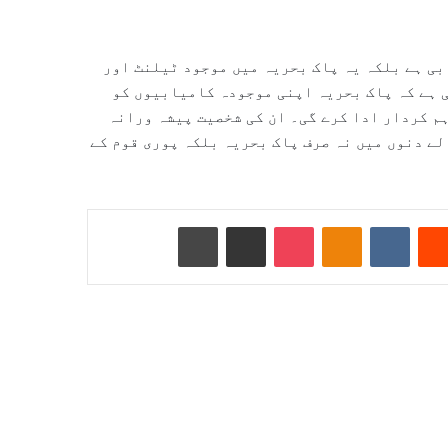
بی ہے بلکہ یہ پاک بحریہ میں موجود ٹیلنٹ اور
ی ہے کہ پاک بحریہ اپنی موجودہ کامیابیوں کو
ہم کردار ادا کرے گی۔ ان کی شخصیت پیشہ ورانہ
لے دنوں میں نہ صرف پاک بحریہ بلکہ پوری قوم کے
Reddit
VKontakte
Odnoklassniki
Pocket
ای میل کے ذریعے شیئر کریں
پرنٹ کریں