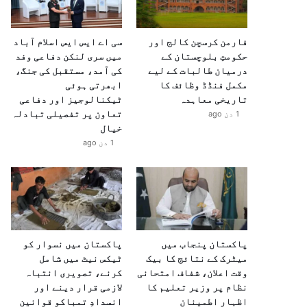
فارمن کرسچن کالج اور
سی اے ایس ایس اسلام آباد
حکومتِ بلوچستان کے
میں سری لنکن دفاعی وفد
درمیان طالبات کے لیے
کی آمد، مستقبل کی جنگ،
مکمل فنڈڈ وظائف کا
ابھرتی ہوئی
تاریخی معاہدہ
ٹیکنالوجیز اور دفاعی
تعاون پر تفصیلی تبادلہ
1 دن ago
خیال
1 دن ago
پاکستان پنجاب میں
پاکستان میں نسوار کو
میٹرک کے نتائج کا بیک
ٹیکس نیٹ میں شامل
وقت اعلان، شفاف امتحانی
کرنے، تصویری انتباہ
نظام پر وزیر تعلیم کا
لازمی قرار دینے اور
اظہارِ اطمینان
انسدادِ تمباکو قوانین