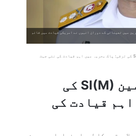
رین میں تعیناتی کے دوران انہوں نے امریکی قیادت میں قائم
ریئر ایڈمرل احمد حسین SI(M) کی
اہم قیادت کی
 صلاحیتوں کا لوہا منوایا۔ بحرین