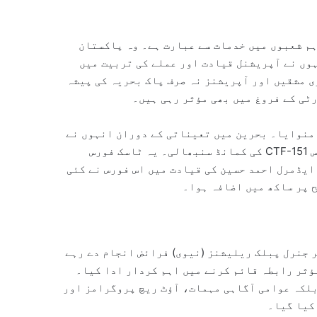
م شعبوں میں خدمات سے عبارت ہے۔ وہ پاکستان
ہوں نے آپریشنل قیادت اور عملے کی تربیت میں
ی مشقیں اور آپریشنز نہ صرف پاک بحریہ کی پیشہ
ٹی کے فروغ میں بھی مؤثر رہی ہیں۔
 منوایا۔ بحرین میں تعیناتی کے دوران انہوں نے
امریکی قیادت میں قائم کثیرالملکی میری ٹائم ٹاسک فورس CTF-151 کی کمانڈ سنبھالی۔ یہ ٹاسک فورس
ایڈمرل احمد حسین کی قیادت میں اس فورس نے کئی
ح پر ساکھ میں اضافہ ہوا۔
 جنرل پبلک ریلیشنز (نیوی) فرائض انجام دے رہے
ؤثر رابطہ قائم کرنے میں اہم کردار ادا کیا۔
بلکہ عوامی آگاہی مہمات، آؤٹ ریچ پروگرامز اور
کیا گیا۔