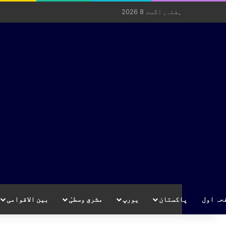
ہفتہ, اگست 8 2026
حہ اول
پاکستان
یورپ
مشرق وسطیٰ
بین الاقوامی