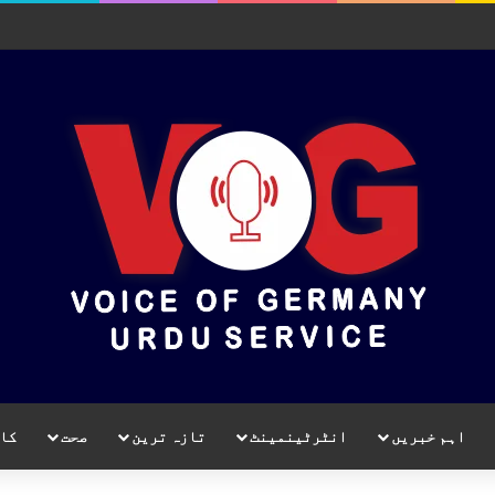
اہم خبریں
انٹرٹینمینٹ
تازہ ترین
صحت
کا