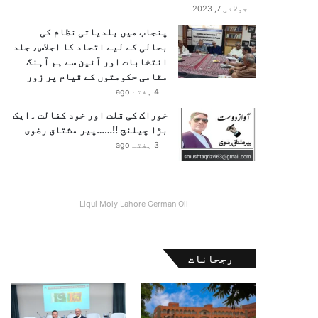
جولائی 7, 2023
پنجاب میں بلدیاتی نظام کی
بحالی کے لیے اتحاد کا اجلاس، جلد
انتخابات اور آئین سے ہم آہنگ
مقامی حکومتوں کے قیام پر زور
4 ہفتے ago
خوراک کی قلت اور خود کفالت ۔ایک
بڑا چیلنج !!……پیر مشتاق رضوی
3 ہفتے ago
Liqui Moly Lahore German Oil
رجحانات