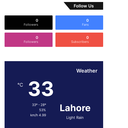
Follow Us
0
0
Followers
Fans
0
0
Followers
Subscribers
Weather
33
℃
Lahore
33º - 28º
53%
4.99 km/h
Light Rain