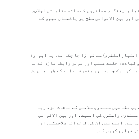
ڈیا بریفنگز، صحافیوں کے ساتھ مشاورتی اجلاس،
ی اور بین الاقوامی سطح پر پاکستان نیوی کے
امتیاز (ملٹری) سے نوازا جا چکا ہے۔ یہ ایوارڈ
ی قیادت، حکمت عملی اور موثر رابطہ سازی نے نہ
یہ کو ایک جدید اور متحرک ادارے کے طور پر پیش
جب خطے میں سمندری سلامتی کے خدشات بڑھ رہے
سمندری راستوں کی اہمیت، اور بین الاقوامی
ا ہے۔ ایسے میں ان کی قائدانہ صلاحیتیں اور
ئی فراہم کریں گے۔