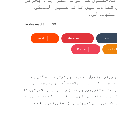
 قیادت میں قائم کثیرالملکی
3 minutes read
29
Reddit
Pinterest
Tumblr
Pocket
Odnok
 ریئر ایڈمرل کے عہدے پر ترقی دے دی گئی ہے۔
ک تجربہ کار اور باصلاحیت آفیسر ہیں جنہوں نے
 اسٹاف تقرریوں پر فائز رہ کر اپنی صلاحیتوں کا
می اور علاقائی سطح پر سیکیورٹی کے بدلتے ہوئے
 پاک بحریہ کی کمیونیکیشن اسٹریٹجی پہلے سے