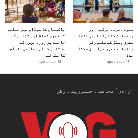
سعودی عرب، ترکیہ اور
پاکستان کا سوڈان میں تعلیم
پاکستان کا نیا دفاعی اتحاد:
کے فوری تحفظ اور تنازع کے
مشرقِ وسطیٰ کے سکیورٹی
خاتمے پر زور، بچوں کے
منظرنامے میں کیا بدل سکتا
مستقبل کے لیے عالمی اقدام
ہے؟
کا مطالبہ
18 گھنٹے ago
18 گھنٹے ago
آزادیٴ صحافت ، جمہوریت ، وطن