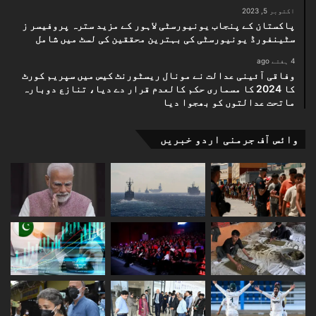
اکتوبر 5, 2023
پاکستان کے پنجاب یونیورسٹی لاہور کے مزید سترہ پروفیسر ز
سٹینفورڈ یونیورسٹی کی بہترین محققین کی لسٹ میں شامل
4 ہفتے ago
وفاقی آئینی عدالت نے مونال ریسٹورنٹ کیس میں سپریم کورٹ
کا 2024 کا مسماری حکم کالعدم قرار دے دیا، تنازع دوبارہ
ماتحت عدالتوں کو بھجوا دیا
وائس آف جرمنی اردو خبریں