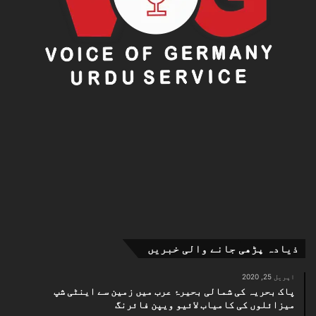
ذیادہ پڑھی جانے والی خبریں
اپریل 25, 2020
پاک بحریہ کی شمالی بحیرۂ عرب میں زمین سے اینٹی شپ
میزائلوں کی کامیاب لائیو ویپن فائرنگ