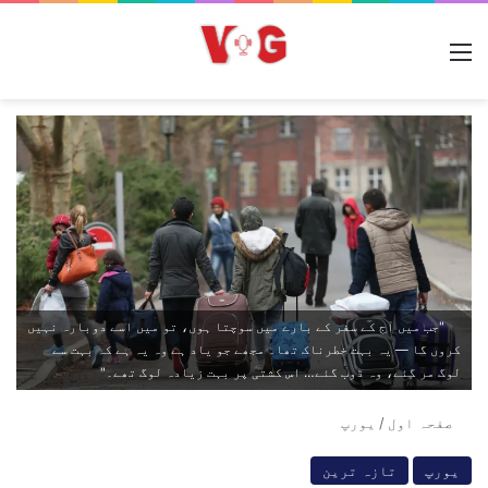
مینو
"جب میں آج کے سفر کے بارے میں سوچتا ہوں، تو میں اسے دوبارہ نہیں
کروں گا — یہ بہت خطرناک تھا۔ مجھے جو یاد ہے وہ یہ ہے کہ بہت سے
لوگ مر گئے، وہ ڈوب گئے… اس کشتی پر بہت زیادہ لوگ تھے۔"
صفحہ اول
/
یورپ
یورپ
تازہ ترین