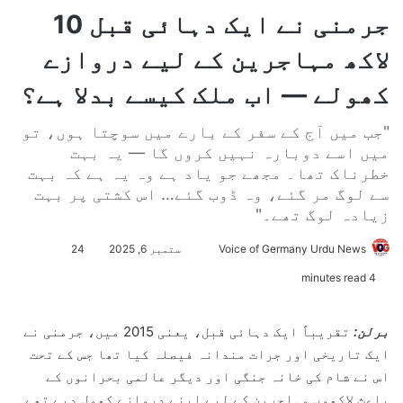
جرمنی نے ایک دہائی قبل 10
لاکھ مہاجرین کے لیے دروازے
کھولے — اب ملک کیسے بدلا ہے؟
"جب میں آج کے سفر کے بارے میں سوچتا ہوں، تو
میں اسے دوبارہ نہیں کروں گا — یہ بہت
خطرناک تھا۔ مجھے جو یاد ہے وہ یہ ہے کہ بہت
سے لوگ مر گئے، وہ ڈوب گئے… اس کشتی پر بہت
زیادہ لوگ تھے۔"
Voice of Germany Urdu News
S
ستمبر 6, 2025
24
e
4 minutes read
n
d
برلن:
تقریباً ایک دہائی قبل، یعنی 2015 میں، جرمنی نے
a
ایک تاریخی اور جرات مندانہ فیصلہ کیا تھا جس کے تحت
n
اس نے شام کی خانہ جنگی اور دیگر عالمی بحرانوں کے
e
باعث لاکھوں مہاجرین کے لیے اپنے دروازے کھول دیے تھے۔
m