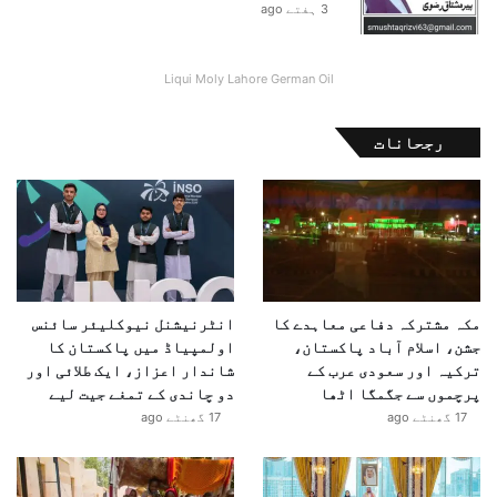
3 ہفتے ago
ر
د
ع
Liqui Moly Lahore German Oil
م
ل
رجحانات
مکہ مشترکہ دفاعی معاہدے کا
انٹرنیشنل نیوکلیئر سائنس
جشن، اسلام آباد پاکستان،
اولمپیاڈ میں پاکستان کا
ترکیہ اور سعودی عرب کے
شاندار اعزاز، ایک طلائی اور
پرچموں سے جگمگا اٹھا
دو چاندی کے تمغے جیت لیے
17 گھنٹے ago
17 گھنٹے ago