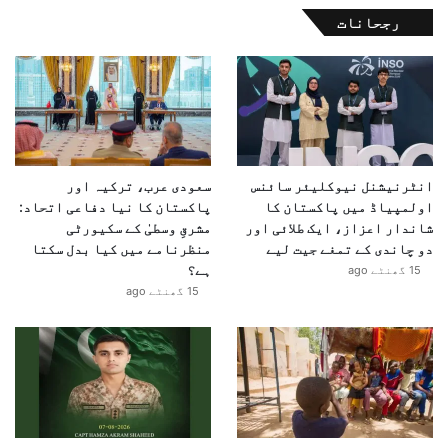
رجحانات
انٹرنیشنل نیوکلیئر سائنس
سعودی عرب، ترکیہ اور
اولمپیاڈ میں پاکستان کا
پاکستان کا نیا دفاعی اتحاد:
شاندار اعزاز، ایک طلائی اور
مشرقِ وسطیٰ کے سکیورٹی
دو چاندی کے تمغے جیت لیے
منظرنامے میں کیا بدل سکتا
ہے؟
15 گھنٹے ago
15 گھنٹے ago