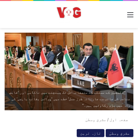
مینو
''فلسطین کے مسئلے کے منصفانہ حل تک پہنچنے میں ناکامی اور 'قابض
عناصر کی جانب سے جارہانہ طرز عمل‘ خطے میں 'پرامن بقائے باہمی‘ کی
راہ میں بڑی رکاوٹیں ہیں۔‘‘
صفحہ اول
/
مشرق وسطیٰ
مشرق وسطیٰ
تازہ ترین