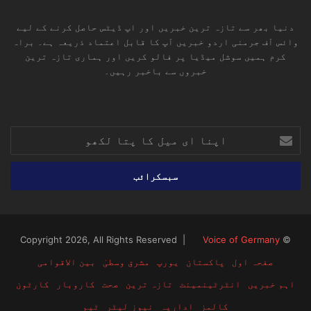
دنیا بھر سے تازہ ترین خبریں اور اپ ڈیٹس حاصل کرنے کے لیے
وائس آف جرمنی اردو خبریں آپ کا قابل اعتماد ذریعہ ہے۔ براہ
کرم ہمیں سوشل میڈیا پر فالو کریں اور ہماری تازہ ترین
خبروں سے باخبر رہیں۔
RSS
TikTok
Instagram
YouTube
LinkedIn
Facebook
X
اپنا
ای
میل
کا
پتا
لکھو
Voice of Germany
© Copyright 2026, All Rights Reserved |
صفحہ اول
پاکستان
یورپ
مشرق وسطیٰ
بین الاقوامی
اہم خبریں
انٹرٹینمینٹ
تازہ ترین
صحت
کاروبار
کارٹون
کالمز
اداریہ
نیوز لیٹر
ٹیم