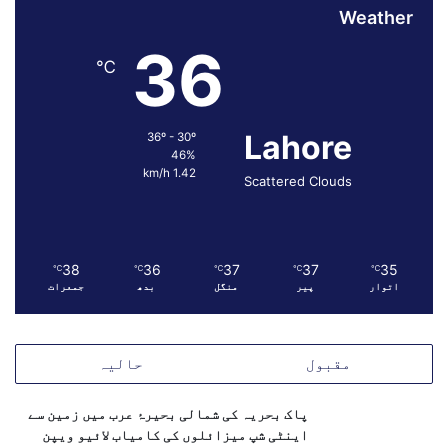
م
Weather
ل
36
ہ
℃
،
ب
ی
Lahore
36º - 30º
ج
46%
ے
1.42 km/h
Scattered Clouds
پ
ی
ک
ا
ج
38
36
37
37
35
℃
℃
℃
℃
℃
و
اتوار
پیر
منگل
بدھ
جمعرات
ا
ب
ی
مقبول
حالیہ
و
ا
پاک بحریہ کی شمالی بحیرۂ عرب میں زمین سے
ر
اینٹی شپ میزائلوں کی کامیاب لائیو ویپن