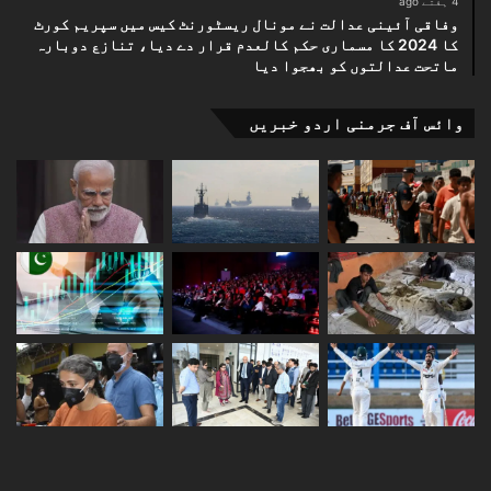
4 ہفتے ago
وفاقی آئینی عدالت نے مونال ریسٹورنٹ کیس میں سپریم کورٹ
کا 2024 کا مسماری حکم کالعدم قرار دے دیا، تنازع دوبارہ
ماتحت عدالتوں کو بھجوا دیا
وائس آف جرمنی اردو خبریں