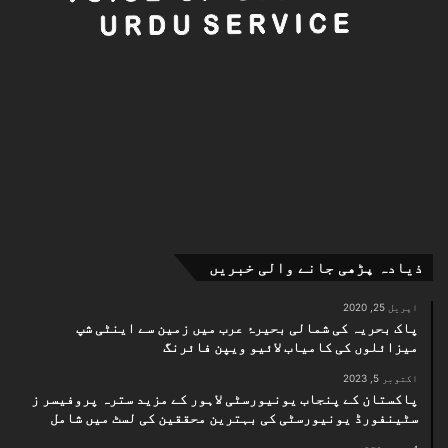
ذیادہ پڑھی جانے والی خبریں
اپریل 25, 2020
پاک بحریہ کی شمالی بحیرۂ عرب میں زمین سے اینٹی شپ
میزائلوں کی کامیاب لائیو ویپن فائرنگ
اکتوبر 5, 2023
پاکستان کے پنجاب یونیورسٹی لاہور کے مزید سترہ پروفیسر ز
سٹینفورڈ یونیورسٹی کی بہترین محققین کی لسٹ میں شامل