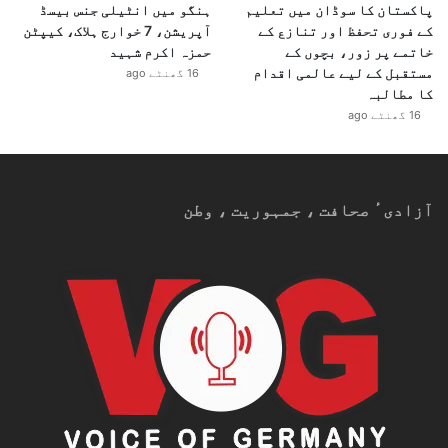
پاکستان کا سوڈان میں تعلیم
ہنگو میں انٹیلی جنس بیسڈ
کے فوری تحفظ اور تنازع کے
آپریشن، 7 خوارج ہلاک، کیپٹن
خاتمے پر زور، بچوں کے
حمزہ اکرم شہید
مستقبل کے لیے عالمی اقدام
16 گھنٹے ago
کا مطالبہ
16 گھنٹے ago
آزادیٴ صحافت ، جمہوریت ، وطن