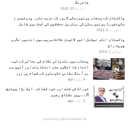
فائرنگ
اپریل 25, 2020
پاکستان کے پنجاب یونیورسٹی لاہور کے مزید سترہ پروفیسر ز
سٹینفورڈ یونیورسٹی کی بہترین محققین کی لسٹ میں شامل
اکتوبر 5, 2023
پاکستان انٹر نیشنل ائیر لائینز فلائٹ سروس میں اندھیر نگری
چوپٹ راج
جولائی 7, 2023
پنجاب میں بلدیاتی نظام کی بحالی کے لیے
اتحاد کا اجلاس، جلد انتخابات اور آئین سے
ہم آہنگ مقامی حکومتوں کے قیام پر زور
4 ہفتے ago
خوراک کی قلت اور خود کفالت ۔ایک بڑا چیلنج
!!……پیر مشتاق رضوی
3 ہفتے ago
Liqui Moly Lahore German Oil