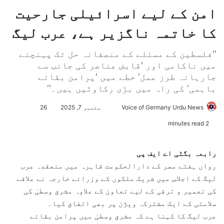
امن کے لیے اسرائیلی جارحیت
کا خاتمہ ناگزیر ہے، عرب لیگ
''فلسطین کے مسئلے کے منصفانہ حل تک پہنچنے
میں ناکامی اور 'قابض عناصر کی جانب سے
جارہانہ طرز عمل‘ خطے میں 'پرامن بقائے
باہمی‘ کی راہ میں بڑی رکاوٹیں ہیں۔‘‘
Voice of Germany Urdu News
S
ستمبر 7, 2025
26
e
2 minutes read
n
d
رابعہ بگٹی
اے ایف پی
a
رواں ہفتے مصر کے دارالحکومت قاہرہ میں منعقدہ عرب
n
لیگ کے اجلاس میں شریک ملکوں کے وزرائے خارجہ نے علاقے
e
کی تعمیر و ترقی کے لیے تعاون کے علاوہ مشرق وسطیٰ کی
m
سلامتی کے ایک مشترکہ ویژن پر بھی اتفاق کیا۔
a
عرب لیگ کا کہنا ہے کہ مشرق وسطیٰ میں پرامن بقائے
i