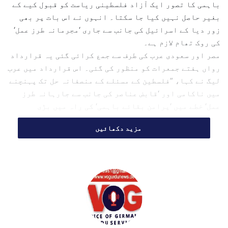
l
باہمی کا تصور ایک آزاد فلسطینی ریاست کو قبول کیے کے
بغیر حاصل نہیں کیا جا سکتا۔ انہوں نے اس بات پر بھی
زور دیا کے اسرائیل کی جانب سے جاری ‘مجرمانہ طرز عمل‘
کی روک تھام لازم ہے۔
مصر اور سعودی عرب کی طرف سے جمع کرائی گئی یہ قرارداد
رواں ہفتے جمعرات کو منظور کی گئی۔ اس قرارداد میں عرب
لیگ نے کہا، ”فلسطین کے مسئلے کے منصفانہ حل تک پہنچنے
میں ناکامی اور ‘قابض عناصر کی جانب سے جارہانہ طرز
عمل‘ خطے میں ‘پرامن بقائے باہمی‘ کی راہ میں بڑی
رکاوٹیں ہیں۔‘‘
مزید دکھائیں