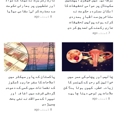
سکینڈل پر عوامی تحقیقات کا
اور غلطیوں پر بھارتی حکومت
امکان مسترد، حکومت نے
سے معذرت کر لی: مقامی میڈیا
متاثرین سے اظہارِ ہمدردی
8 گھنٹے ago
کرتے ہوئے پولیس تحقیقات
جاری رکھنے کی تصدیق کر دی
7 گھنٹے ago
چالیس اور پچاس کی عمر میں
پاکستان کے پاور سیکٹر میں
خواتین کو رحم کے کینسر کا
اصلاحات کا سفر جاری، ڈسکوز
زیادہ خطرہ کیوں ہوتا ہے؟ کن
کے نقصانات میں کمی کے دعوے،
علامات پر توجی دینا چاہیے
گردشی قرضے میں اضافہ اور
نیپرا کے سوالات نے نئی بحث
8 گھنٹے ago
چھیڑ دی
8 گھنٹے ago