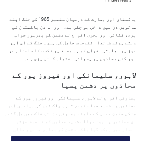
3 minutes read
n
d
پاکستان اور بھارت کے درمیان ستمبر 1965 کی جنگ اپنے
a
ساتویں دن میں داخل ہو چکی ہے، اور اس دن پاکستان کی
n
بری، فضائی اور بحری افواج نے دشمن کو بھرپور جواب
e
دیتے ہوئے شاندار فتوحات حاصل کی ہیں۔ جنگ کے اس اہم
m
موڑ پر بھارتی افواج کو ہر محاذ پر شکست کا سامنا ہے،
a
اور کئی محاذوں پر پسپائی اختیار کرنی پڑی ہے۔
i
l
لاہور، سلیمانکی اور فیروز پور کے
محاذوں پر دشمن پسپا
بھارتی افواج نے لاہور، سلیمانکی اور فیروز پور کے
محاذوں پر شدید حملے کیے، تاہم پاک فوج کی بہادری اور
جنگی حکمتِ عملی کے سامنے بھارتی عزائم خاک میں مل گئے۔
ان محاذوں پر ہونے والے شدید حملوں کو نہ صرف مؤثر
انداز میں روکا گیا بلکہ دشمن کو بھاری جانی و مالی
نقصان بھی اٹھانا پڑا۔ بھارتی ترجمان نے خود اس حقیقت