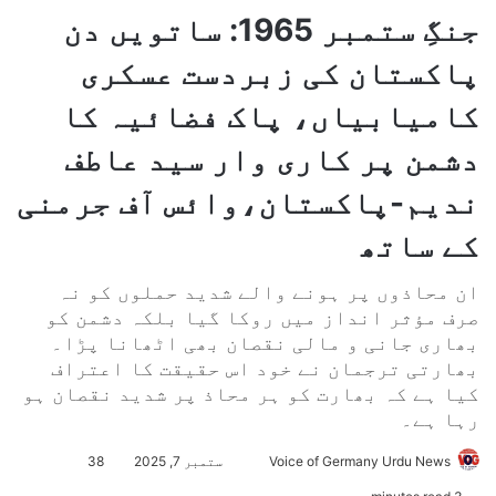
جنگِ ستمبر 1965: ساتویں دن
پاکستان کی زبردست عسکری
کامیابیاں، پاک فضائیہ کا
دشمن پر کاری وار سید عاطف
ندیم-پاکستان،وائس آف جرمنی
کے ساتھ
ان محاذوں پر ہونے والے شدید حملوں کو نہ
صرف مؤثر انداز میں روکا گیا بلکہ دشمن کو
بھاری جانی و مالی نقصان بھی اٹھانا پڑا۔
بھارتی ترجمان نے خود اس حقیقت کا اعتراف
کیا ہے کہ بھارت کو ہر محاذ پر شدید نقصان ہو
رہا ہے۔
Voice of Germany Urdu News
S
ستمبر 7, 2025
38
e