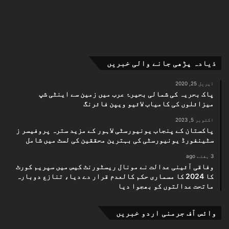
ذیادہ پڑھی جانے والی خبریں
اپریل 25, 2020
پاک بحریہ کی شمالی بحیرۂ عرب میں زمین سے اینٹی شپ
میزائلوں کی کامیاب لائیو ویپن فائرنگ
اکتوبر 5, 2023
پاکستان کے پنجاب یونیورسٹی لاہور کے مزید سترہ پروفیسر ز
سٹینفورڈ یونیورسٹی کی بہترین محققین کی لسٹ میں شامل
3 ہفتے ago
وفاقی آئینی عدالت نے مونال ریسٹورنٹ کیس میں سپریم کورٹ
کا 2024 کا مسماری حکم کالعدم قرار دے دیا، تنازع دوبارہ
ماتحت عدالتوں کو بھجوا دیا
وائس آف جرمنی اردو خبریں