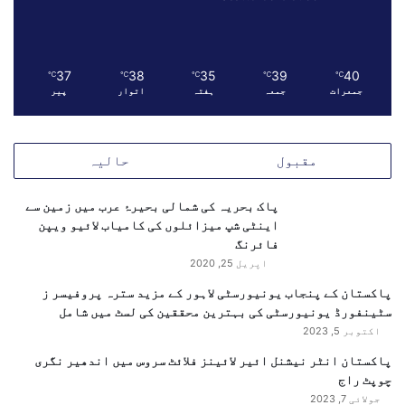
م
و
ی
37
38
35
39
40
ق
℃
℃
℃
℃
℃
جمعرات
جمعہ
ہفتہ
اتوار
پیر
ی
ن
ک
ا
مقبول
حالیہ
ا
ظ
پاک بحریہ کی شمالی بحیرۂ عرب میں زمین سے
ہ
اینٹی شپ میزائلوں کی کامیاب لائیو ویپن
ا
فائرنگ
ر
اپریل 25, 2020
پاکستان کے پنجاب یونیورسٹی لاہور کے مزید سترہ پروفیسر ز
سٹینفورڈ یونیورسٹی کی بہترین محققین کی لسٹ میں شامل
اکتوبر 5, 2023
پاکستان انٹر نیشنل ائیر لائینز فلائٹ سروس میں اندھیر نگری
چوپٹ راج
جولائی 7, 2023