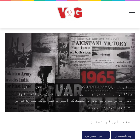
مینو
ان محاذوں پر ہونے والے شدید حملوں کو نہ صرف مؤثر انداز میں
روکا گیا بلکہ دشمن کو بھاری جانی و مالی نقصان بھی اٹھانا پڑا۔
بھارتی ترجمان نے خود اس حقیقت کا اعتراف کیا ہے کہ بھارت کو ہر
محاذ پر شدید نقصان ہو رہا ہے۔
صفحہ اول
/
پاکستان
پاکستان
اہم خبریں