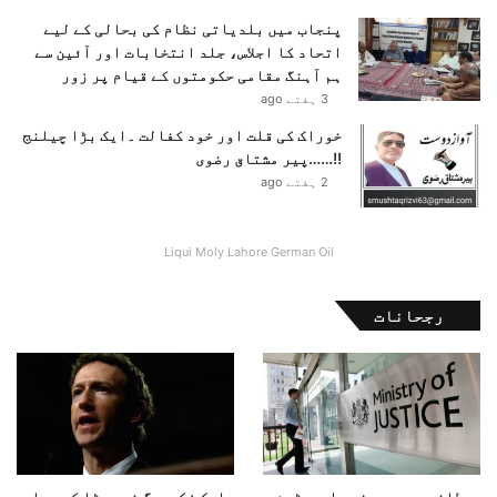
پنجاب میں بلدیاتی نظام کی بحالی کے لیے
اتحاد کا اجلاس، جلد انتخابات اور آئین سے
ہم آہنگ مقامی حکومتوں کے قیام پر زور
3 ہفتے ago
خوراک کی قلت اور خود کفالت ۔ایک بڑا چیلنج
!!……پیر مشتاق رضوی
2 ہفتے ago
Liqui Moly Lahore German Oil
رجحانات
برطانیہ میں جیفری ایپسٹین
مارک زکربرگ نے میٹا کے مواد